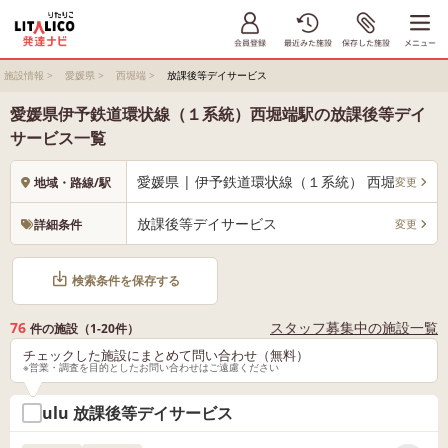
施設情報
>
愛媛県
>
西堀端
>
放課後等デイサービス
愛媛県伊予鉄道環状線（１系統）西堀端駅の放課後等デイ
サービス一覧
愛媛県 | 伊予鉄道環状線（１系統） 西堀端
変更
地域・路線/駅
放課後等デイサービス
変更
詳細条件
検索条件を保存する
76
スタッフ募集中の施設一覧
件の施設（1-20件）
チェックした施設にまとめて問い合わせ（無料）
※営業・調査を目的としたお問い合わせはご遠慮ください
ulu 放課後等デイサービス