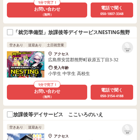
1分で完了！
電話で聞く
お問い合わせ
050-1807-3348
（無料）
「就労準備型」放課後等デイサービスNESTING熊野
空きあり
送迎あり
土日祝営業
リストに
保存
アクセス
広島県安芸郡熊野町萩原五丁目3-32
受入年齢
小学生 中学生 高校生
1分で完了！
電話で聞く
お問い合わせ
050-3154-4188
（無料）
放課後等デイサービス ここいろのいえ
空きあり
送迎あり
リストに
保存
アクセス