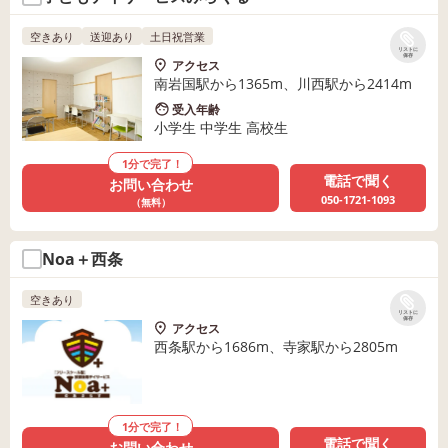
空きあり
送迎あり
土日祝営業
リストに
保存
アクセス
南岩国駅から1365m、川西駅から2414m
受入年齢
小学生 中学生 高校生
1分で完了！
電話で聞く
お問い合わせ
050-1721-1093
（無料）
Noa＋西条
空きあり
リストに
保存
アクセス
西条駅から1686m、寺家駅から2805m
1分で完了！
電話で聞く
お問い合わせ