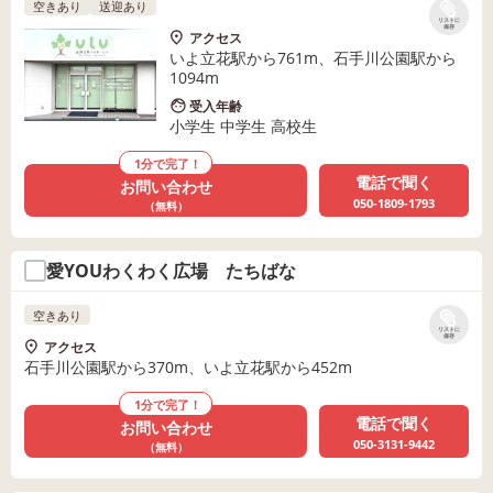
空きあり
送迎あり
リストに
保存
アクセス
いよ立花駅から761m、石手川公園駅から
1094m
受入年齢
小学生 中学生 高校生
1分で完了！
電話で聞く
お問い合わせ
050-1809-1793
（無料）
愛YOUわくわく広場 たちばな
空きあり
リストに
保存
アクセス
石手川公園駅から370m、いよ立花駅から452m
1分で完了！
電話で聞く
お問い合わせ
050-3131-9442
（無料）