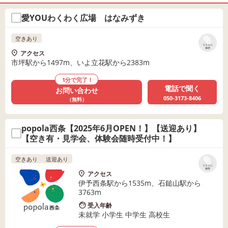
愛YOUわくわく広場 はなみずき
空きあり
リストに
保存
アクセス
市坪駅から1497m、いよ立花駅から2383m
1分で完了！
電話で聞く
お問い合わせ
050-3173-8406
（無料）
popola西条【2025年6月OPEN！】【送迎あり】
【空き有・見学会、体験会随時受付中！】
空きあり
送迎あり
リストに
保存
アクセス
伊予西条駅から1535m、石鎚山駅から
3763m
受入年齢
未就学 小学生 中学生 高校生