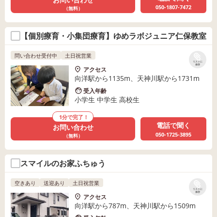
050-1807-7472
（無料）
【個別療育・小集団療育】ゆめラボジュニア仁保教室
問い合わせ受付中
土日祝営業
リストに
保存
アクセス
向洋駅から1135m、天神川駅から1731m
受入年齢
小学生 中学生 高校生
1分で完了！
電話で聞く
お問い合わせ
050-1725-3895
（無料）
スマイルのお家ふちゅう
空きあり
送迎あり
土日祝営業
リストに
保存
アクセス
向洋駅から787m、天神川駅から1509m