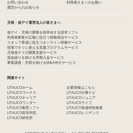
お問い合わせ
利用者さまへのお願い
運営からのお知らせ
児発・放デイ運営法人の皆さまへ
放デイ・児発の業務を効率化する請求ソフト
利用者募集や広報に役立つ情報発信サービス
スタッフ育成に役立つオンライン研修サービス
現場ですぐに使える支援プログラムサービス
児発放デイの開業支援サービス
資金繰りを助ける早期入金サービス
事業譲渡・売買を助けるM&A仲介サービス
関連サイト
LITALICOホーム
企業情報はこちら
LITALICOワークス
LITALICO仕事ナビ
LITALICOキャリア
LITALICOジュニア
LITALICOワンダー
LITALICOライフ
LITALICO教育ソフト
LITALICO発達特性検査
LITALICO高等学院
LITALICOレジデンス
LITALICO研究所