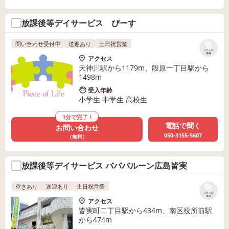
放課後等デイサービス ぴーす
問い合わせ受付中
送迎あり
土日祝営業
リストに
保存
アクセス
天神川駅から1179m、段原一丁目駅から
1498m
受入年齢
小学生 中学生 高校生
1分で完了！
電話で聞く
お問い合わせ
050-3155-5607
（無料）
放課後等デイサービス バババルーン広島皆実
空きあり
送迎あり
土日祝営業
リストに
保存
アクセス
皆実町二丁目駅から434m、南区役所前駅
から474m