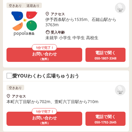
空きあり
送迎あり
リストに
保存
アクセス
伊予西条駅から1535m、石鎚山駅から
3763m
受入年齢
未就学 小学生 中学生 高校生
1分で完了！
電話で聞く
お問い合わせ
050-1807-3348
（無料）
愛YOUわくわく広場ちゅうおう
空きあり
リストに
保存
アクセス
本町六丁目駅から702m、萱町六丁目駅から710m
1分で完了！
電話で聞く
お問い合わせ
050-1792-2645
（無料）