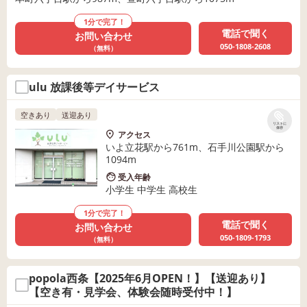
1分で完了！
電話で聞く
お問い合わせ
050-1808-2608
（無料）
ulu 放課後等デイサービス
空きあり
送迎あり
リストに
保存
アクセス
いよ立花駅から761m、石手川公園駅から
1094m
受入年齢
小学生 中学生 高校生
1分で完了！
電話で聞く
お問い合わせ
050-1809-1793
（無料）
popola西条【2025年6月OPEN！】【送迎あり】
【空き有・見学会、体験会随時受付中！】