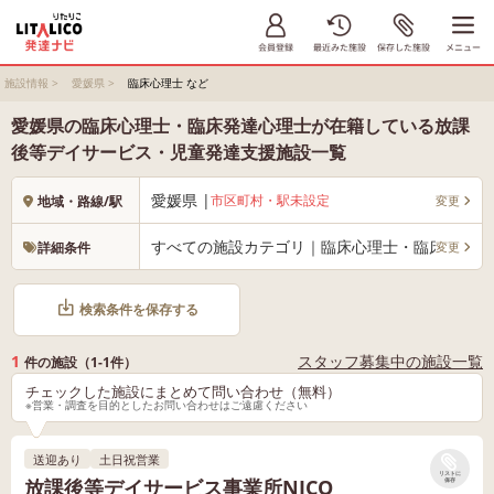
施設情報
>
愛媛県
>
臨床心理士 など
愛媛県の臨床心理士・臨床発達心理士が在籍している放課
後等デイサービス・児童発達支援施設一覧
愛媛県 |
市区町村・駅未設定
変更
地域・路線/駅
すべての施設カテゴリ｜臨床心理士・臨床発達心
変更
詳細条件
検索条件を保存する
1
スタッフ募集中の施設一覧
件の施設（1-1件）
チェックした施設にまとめて問い合わせ（無料）
※営業・調査を目的としたお問い合わせはご遠慮ください
送迎あり
土日祝営業
リストに
放課後等デイサービス事業所NICO
保存