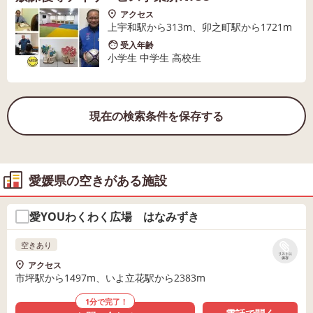
アクセス
上宇和駅から313m、卯之町駅から1721m
受入年齢
小学生 中学生 高校生
現在の検索条件を保存する
愛媛県の空きがある施設
愛YOUわくわく広場 はなみずき
空きあり
リストに
保存
アクセス
市坪駅から1497m、いよ立花駅から2383m
1分で完了！