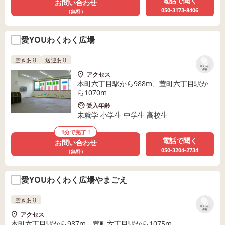
電話で聞く
お問い合わせ
050-3173-8406
（無料）
愛YOUわくわく広場
空きあり
送迎あり
リストに
保存
アクセス
本町六丁目駅から988m、萱町六丁目駅か
ら1070m
受入年齢
未就学 小学生 中学生 高校生
1分で完了！
電話で聞く
お問い合わせ
050-3204-2734
（無料）
愛YOUわくわく広場やまごえ
空きあり
リストに
保存
アクセス
本町六丁目駅から987m、萱町六丁目駅から1075m