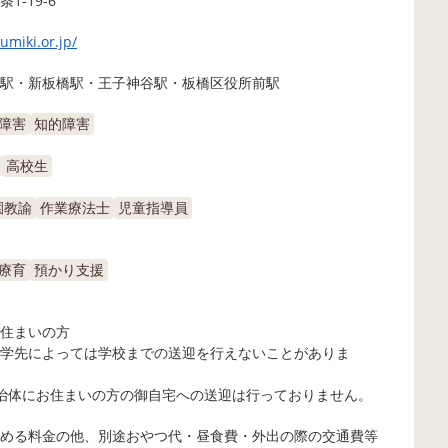
1-19-6
umiki.or.jp/
駅・新板橋駅・王子神谷駅・板橋区役所前駅
障害
知的障害
高校生
園教諭
作業療法士
児童指導員
療育
預かり支援
住まいの方
学先によっては学校までの送迎を行えないことがありま
治体にお住まいの方の御自宅への送迎は行っておりません。
める料金の他、別途おやつ代・昼食費・外出の際の交通費等