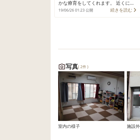
かな療育をしてくれます。 近くに有
続きを読む
名な商店街があるので、地域交流と
19/06/26 01:23 公開
して？買い物に行ったり、調理活動
をしたりします。 ゆったりする日も
ありますが、いろいろなイベントを
企画してかなり熱心な施設です。 長
期休業日(夏休みなど)には、NHKに行
ったり、プールに行ったり、明治神
宮に初詣に行ったり、活動は幅広い
写真
( 2件 )
です。 感触遊びや制作活動も取り入
れたり、音楽療法の先生を呼んで、
活動する日もあるようです。
室内の様子
施設外