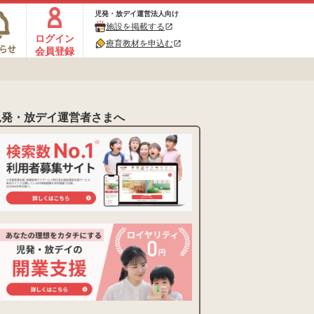
児発・放デイ運営法人向け
施設を掲載する
open_in_new
ログイン
療育教材を申込む
open_in_new
会員登録
児発・放デイ運営者さまへ