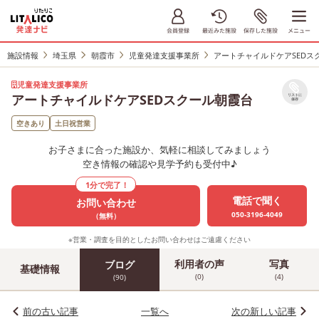
施設情報
埼玉県
朝霞市
児童発達支援事業所
アートチャイルドケアSEDス
児童発達支援事業所
アートチャイルドケアSEDスクール朝霞台
リストに
保存
空きあり
土日祝営業
お子さまに合った施設か、気軽に相談してみましょう
空き情報の確認や見学予約も受付中♪
1分で完了！
電話で聞く
お問い合わせ
050-3196-4049
（無料）
※営業・調査を目的としたお問い合わせはご遠慮ください
利用者の声
写真
ブログ
基礎情報
(0)
(4)
(90)
前の古い記事
一覧へ
次の新しい記事