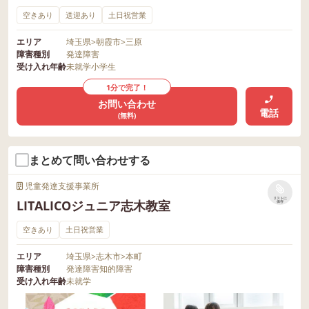
空きあり
送迎あり
土日祝営業
エリア
埼玉県
>
朝霞市
>
三原
障害種別
発達障害
受け入れ年齢
未就学
小学生
1分で完了！
お問い合わせ
電話
(無料)
まとめて問い合わせする
児童発達支援事業所
リストに
LITALICOジュニア志木教室
保存
空きあり
土日祝営業
エリア
埼玉県
>
志木市
>
本町
障害種別
発達障害
知的障害
受け入れ年齢
未就学