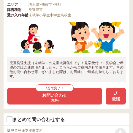
エリア
埼玉県
>
朝霞市
>
仲町
障害種別
発達障害
受け入れ年齢
未就学
小学生
中学生
高校生
児童発達支援（未就学）の児童大募集中です！見学受付中！見学会ご希
望の方はご連絡頂きましたら、こちらからご案内させて頂きます。その
他お問い合わせ等ございました際は、お気軽にご連絡お持ちしておりま
す。
1分で完了！
お問い合わせ
電話
(無料)
まとめて問い合わせする
児童発達支援事業所