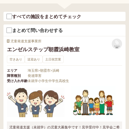
すべての施設をまとめてチェック
まとめて問い合わせする
児童発達支援事業所
リストに
エンゼルステップ朝霞浜崎教室
保存
空きあり
送迎あり
土日祝営業
エリア
埼玉県
>
朝霞市
>
浜崎
障害種別
発達障害
受け入れ年齢
未就学
小学生
中学生
高校生
児童発達支援（未就学）の児童大募集中です！見学受付中！見学会ご希