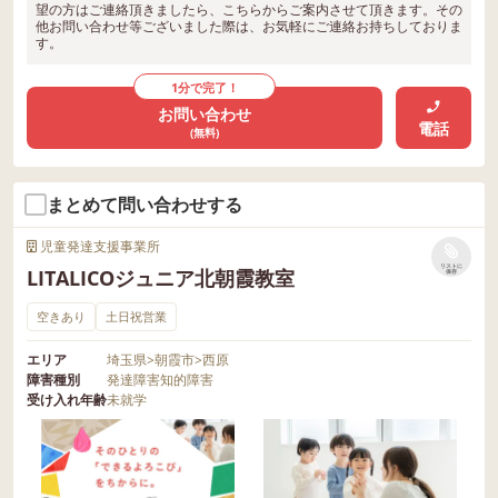
望の方はご連絡頂きましたら、こちらからご案内させて頂きます。その
他お問い合わせ等ございました際は、お気軽にご連絡お持ちしておりま
す。
1分で完了！
お問い合わせ
電話
(無料)
まとめて問い合わせする
児童発達支援事業所
リストに
LITALICOジュニア北朝霞教室
保存
空きあり
土日祝営業
エリア
埼玉県
>
朝霞市
>
西原
障害種別
発達障害
知的障害
受け入れ年齢
未就学