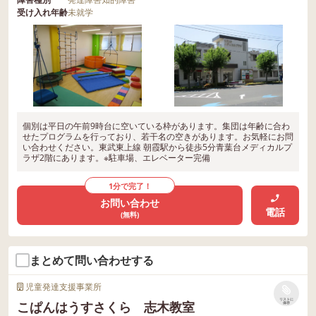
受け入れ年齢
未就学
個別は平日の午前9時台に空いている枠があります。集団は年齢に合わ
せたプログラムを行っており、若干名の空きがあります。お気軽にお問
い合わせください。東武東上線 朝霞駅から徒歩5分青葉台メディカルプ
ラザ2階にあります。※駐車場、エレベーター完備
1分で完了！
お問い合わせ
電話
(無料)
まとめて問い合わせする
児童発達支援事業所
リストに
こぱんはうすさくら 志木教室
保存