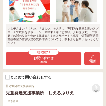
／お子さまの「できた」「楽しい」を大切に、専門的な発達支援のアプ
ローチで成長をサポート＼・東武東上線「志木駅」より徒歩3分・ご家
庭での関わり方が分かる保護者さま向けサポートも充実・保育所等訪問
支援教室の空き状況や無料体験については、以下よりお問い合わせくだ
さい！
1分で完了！
お問い合わせ
電話
(無料)
まとめて問い合わせする
児童発達支援事業所
リストに
児童発達支援事業所 しえるぷりえ
保存
空きあり