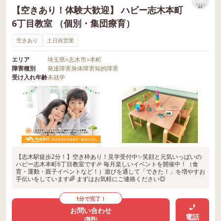
リストに
【空きあり！体験大歓迎】 ハビー志木本町
保存
6丁目教室 （個別・集団療育）
空きあり
土日祝営業
エリア
埼玉県
>
志木市
>
本町
障害種別
発達障害
身体障害
知的障害
受け入れ年齢
未就学
【志木駅徒歩2分！】空き枠あり！見学受付中✨笑顔と元気いっぱいの
ハビー志木本町6丁目教室です🎉 毎月楽しいイベントを開催中！（食
育・運動・親子イベントなど！）遊びを通して「できた！」を増やすお
手伝いをしています🌈 まずはお気軽にご連絡ください😊
1分で完了！
お問い合わせ
電話
(無料)