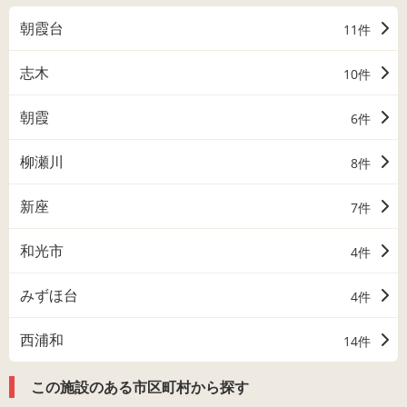
朝霞台
11件
志木
10件
朝霞
6件
柳瀬川
8件
新座
7件
和光市
4件
みずほ台
4件
西浦和
14件
この施設のある市区町村から探す