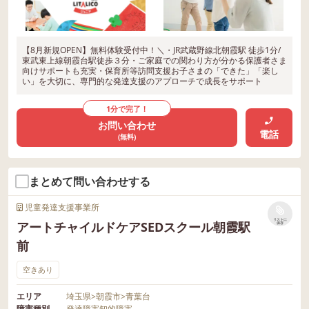
【8月新規OPEN】無料体験受付中！＼・JR武蔵野線北朝霞駅 徒歩1分/
東武東上線朝霞台駅徒歩３分・ご家庭での関わり方が分かる保護者さま
向けサポートも充実・保育所等訪問支援お子さまの「できた」「楽し
い」を大切に、専門的な発達支援のアプローチで成長をサポート
1分で完了！
お問い合わせ
電話
(無料)
まとめて問い合わせする
児童発達支援事業所
リストに
アートチャイルドケアSEDスクール朝霞駅
保存
前
空きあり
エリア
埼玉県
>
朝霞市
>
青葉台
障害種別
発達障害
知的障害