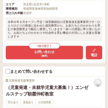
エリア
埼玉県
>
志木市
>
幸町
障害種別
発達障害
身体障害
知的障害
受け入れ年齢
未就学
令和８年９月オープン予定！保育園併設の児童発達支援事業所です！ひ
とりひとりの発達に合わせた個別療育から、お友だちとのかかわりを育
む小集団療育まで幅広く療育していきます！個々の課題に寄り添いなが
ら、お友だちとのかかわりや社会性を育む機会の大切にした支援を実施
します☺
1分で完了！
お問い合わせ
電話
(無料)
まとめて問い合わせする
児童発達支援事業所
リストに
（児童発達・未就学児童大募集！）エンゼ
保存
ルステップ朝霞仲町教室
空きあり
送迎あり
土日祝営業