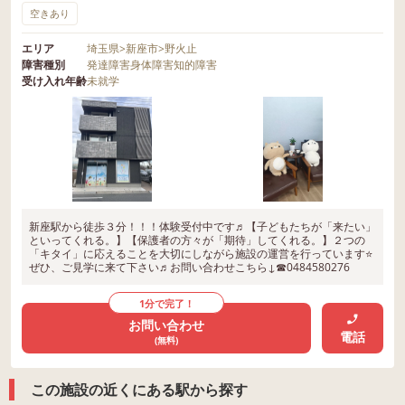
空きあり
エリア
埼玉県
>
新座市
>
野火止
障害種別
発達障害
身体障害
知的障害
受け入れ年齢
未就学
新座駅から徒歩３分！！！体験受付中です♬【子どもたちが「来たい」
といってくれる。】【保護者の方々が「期待」してくれる。】２つの
「キタイ」に応えることを大切にしながら施設の運営を行っています⭐
ぜひ、ご見学に来て下さい♬お問い合わせこちら↓☎0484580276
1分で完了！
お問い合わせ
電話
(無料)
この施設の近くにある駅から探す