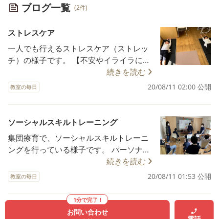
ブログ一覧
(2件)
ストレスケア
一人でも行えるストレスケア（ストレッ
チ）の様子です。 【不安やイライラに効
く・自信回復・やる気が湧いてくる】
続きを読む
①あおむけに寝て、高い枕やクッション
20/08/11 02:00 公開
教室の毎日
（座布団の二つ折り）をお尻の下にお
く。②両手と足を延ばした状態で、60秒
リラックスする。③次に枕を腰の下に移
ソーシャルスキルトレーニング
動させ、同じ様に60秒キープする。
集団療育で、ソーシャルスキルトレーニ
ングを行っている様子です。 パーソナル
スペースについて、お勉強しました。
続きを読む
20/08/11 01:53 公開
教室の毎日
1分で完了！
お問い合わせ
電話