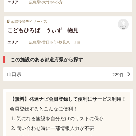
エリア
広島県
>
大竹市
>
小方
放課後等デイサービス
リストに
こどもひろば うぃず 物見
保存
エリア
広島県
>
廿日市市
>
物見東一丁目
この施設のある都道府県から探す
山口県
229件
【無料】発達ナビ会員登録して
便利にサービス利用！
会員登録するとこんなに便利！
気になる施設を自分だけのリストに保存
問い合わせ時に一部情報入力が不要