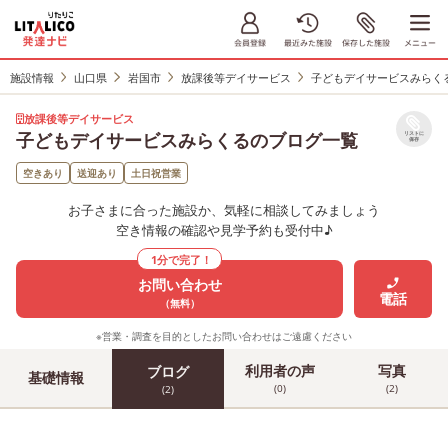
施設情報
山口県
岩国市
放課後等デイサービス
子どもデイサービスみらく
放課後等デイサービス
子どもデイサービスみらくるのブログ一覧
リストに
保存
空きあり
送迎あり
土日祝営業
お子さまに合った施設か、気軽に相談してみましょう
空き情報の確認や見学予約も受付中♪
1分で完了！
お問い合わせ
電話
（無料）
※営業・調査を目的としたお問い合わせはご遠慮ください
利用者の声
写真
ブログ
基礎情報
(0)
(2)
(2)