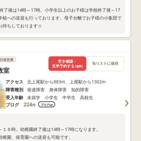
終了後は14時～17時。小学生以上のお子様は学校終了後～17
学校への送迎も行っております。母子分離でお子様の小集団で
お待ちしております☆
日祝営業
空き確認・
リストに保存
見学予約する
(無料)
教室
アクセス
北上尾駅から883m、上尾駅から1302m
障害種別
発達障害 身体障害 知的障害
受入年齢
未就学 小学生 中学生 高校生
224
ブログ
件
ブログup
１６時。幼稚園終了後は14時～17時になります。
幼稚園、保育園への送迎も可能です。