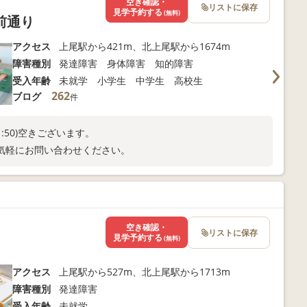
空き確認・
リストに保存
見学予約する
(無料)
前通り
アクセス
上尾駅から421m、北上尾駅から1674m
障害種別
発達障害 身体障害 知的障害
受入年齢
未就学 小学生 中学生 高校生
262
ブログ
件
1:50)空きございます。
気軽にお問い合わせください。
空き確認・
リストに保存
見学予約する
(無料)
アクセス
上尾駅から527m、北上尾駅から1713m
障害種別
発達障害
受入年齢
未就学