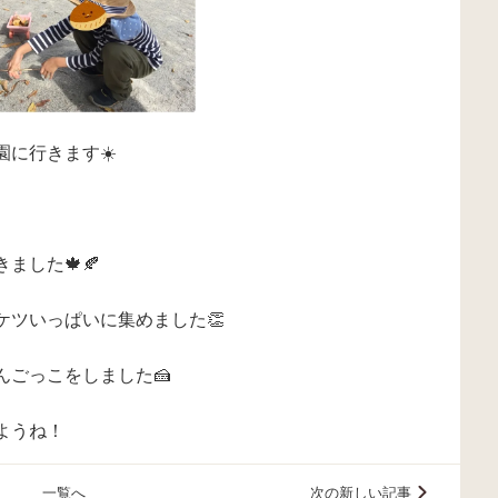
に行きます☀️
ました🍁🍂
ケツいっぱいに集めました👏
ごっこをしました🍰
ようね！
一覧へ
次の新しい記事