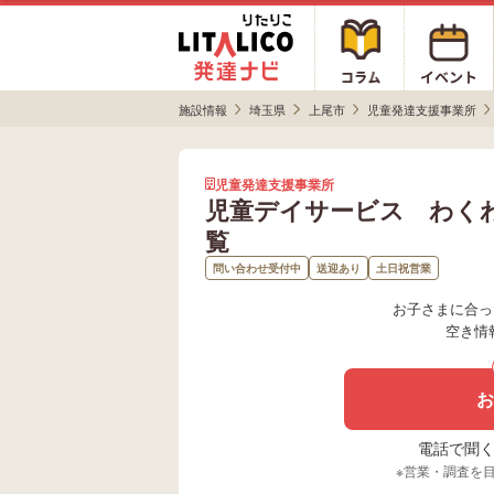
施設情報
埼玉県
上尾市
児童発達支援事業所
児童発達支援事業所
児童デイサービス わく
覧
問い合わせ受付中
送迎あり
土日祝営業
お子さまに合っ
空き情
お
電話で聞く場
※営業・調査を