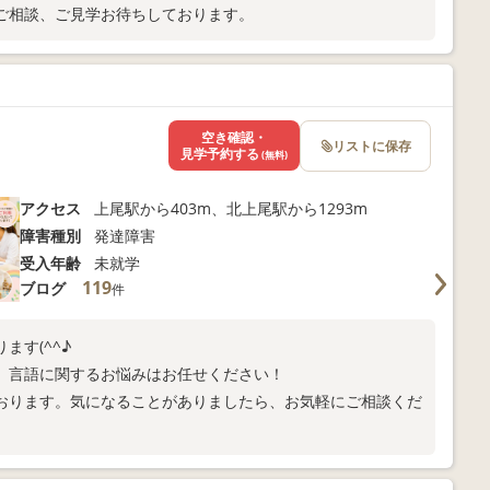
ご相談、ご見学お待ちしております。
空き確認・
リストに保存
見学予約する
(無料)
アクセス
上尾駅から403m、北上尾駅から1293m
障害種別
発達障害
受入年齢
未就学
119
ブログ
件
ます(^^♪
。言語に関するお悩みはお任せください！
おります。気になることがありましたら、お気軽にご相談くだ