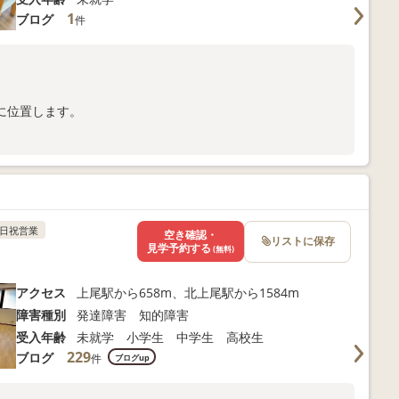
1
ブログ
件
に位置します。
日祝営業
空き確認・
リストに保存
見学予約する
(無料)
アクセス
上尾駅から658m、北上尾駅から1584m
障害種別
発達障害 知的障害
受入年齢
未就学 小学生 中学生 高校生
229
ブログ
件
ブログup