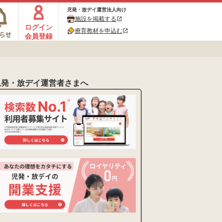
児発・放デイ運営法人向け
施設を掲載する
open_in_new
ログイン
療育教材を申込む
open_in_new
会員登録
児発・放デイ運営者さまへ