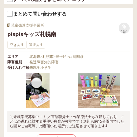
まとめて問い合わせする
児童発達支援事業所
リストに
pispisキッズ札幌南
保存
空きあり
送迎あり
エリア
北海道
>
札幌市
>
豊平区
>
西岡四条
障害種別
発達障害
知的障害
受け入れ年齢
未就学
小学生
＼未就学児募集中！！ ／言語聴覚士・作業療法士も在籍しており、こ
とばの遅れに対する手厚い療育が可能です！送迎も約15分圏内でした
ら園やご自宅等、指定頂いた場所にご送迎させて頂きます♪