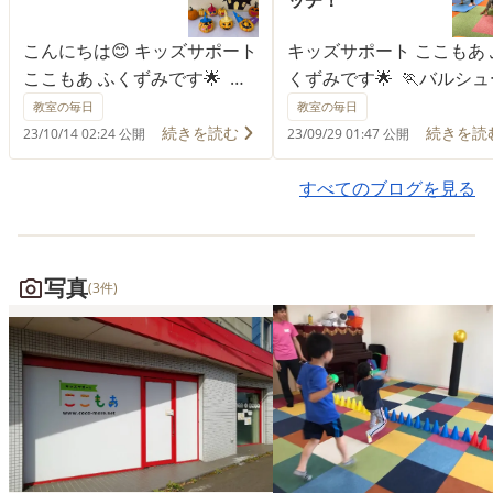
ッチ！
こんにちは😊 キッズサポート
キッズサポート ここもあ 
ここもあ ふくずみです🌟 水
くずみです🌟 🏃バルシュ
曜日のアートの時間に今月末
レ🏃 お友達が作った横並
教室の毎日
教室の毎日
のハロウィンに向けて ジャッ
コースと色と形、同じコ
続きを読む
続きを読
23/10/14 02:24 公開
23/09/29 01:47 公開
ク・オー・ランタンを作りま
を素早く作るゲームでした
した🎃 細かいハサミの作業で
🤸‍♂体操・ダイナミックス
すべてのブログを見る
したが慎重に丁寧に切ってい
ッチ🤸‍♂ お互いに声をか
ましたよ✄ 出来上がりに大満
いながらカウント終了ま
足のここもあキッズです✨ 無
勢を保ち頑張りました👏 
写真
(3件)
料体験も随時受け付けており
ナミックストレッチでは
ます😊 お気軽にお問い合わせ
を保ちながら動きを加え
下さい🌈 #ここもあ #ふくず
きます❗ 難しいストレッチ
み #キッズサポート #札幌児
もチャレンジするここも
童デイサービス #運動療育 #
ッズでした😆 無料体験も
個別療育 #知育 #児童発達支
時受け付けております😊 
援 #放課後等デイサービス #
軽にお問い合わせ下さい🌈 
コアキッズ体操 #キッズ体操
ここもあ #ふくずみ #キッズ