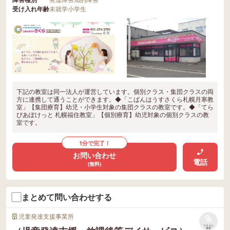
受け入れ年齢
未就学
小学生
下記の教室は同一法人が運営しています。個別クラス・集団クラスの両
方に連携して通うことができます。◆「こぱんはうすさくら札幌月寒教
室」【集団療育】幼児・小学生対象の集団クラスの教室です。◆「てら
ぴあぽけっと 札幌福住教室」【個別療育】幼児対象の個別クラスの教
室です。
1分で完了！
お問い合わせ
電話
(無料)
まとめて問い合わせする
児童発達支援事業所
リストに
保存