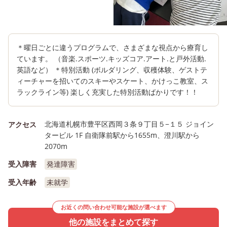
＊曜日ごとに違うプログラムで、さまざまな視点から療育し
ています。 （音楽.スポーツ.キッズコア.アート.と戸外活動.
英語など） ＊特別活動 (ボルダリング、収穫体験、ゲストテ
ィーチャーを招いてのスキーやスケート、かけっこ教室、ス
ラックライン等) 楽しく充実した特別活動ばかりです！！
北海道札幌市豊平区西岡３条９丁目５−１５ ジョイン
アクセス
タービル 1F 自衛隊前駅から1655m、澄川駅から
2070m
受入障害
発達障害
受入年齢
未就学
お近くの問い合わせ可能な施設が選べます
他の施設をまとめて探す