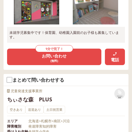
未就学児募集中です！保育園、幼稚園入園前のお子様も募集していま
す。
1分で完了！
お問い合わせ
電話
(無料)
まとめて問い合わせする
児童発達支援事業所
リストに
ちぃさな森 PLUS
保存
空きあり
送迎あり
土日祝営業
エリア
北海道
>
札幌市
>
南区
>
川沿
障害種別
発達障害
知的障害
受け入れ年齢
未就学
小学生