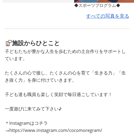
◆スポーツプログラム◆
#未登園 #未就学 #無料体験
サポート #札幌児童デイサー
#福住 #豊平区 #清田区 #白石
ビス #運動療育 #個別療育 #
すべての写真を見る
区 #バルシューレ #ゲーム #
知育 #児童発達支援 #放課後
ジャック・オー・ランタン #
等デイサービス #コアキッズ
ハロウィン # 🎀 #新店舗オー
体操 #キッズ体操 #未登園 #
施設からひとこと
プン 🎀 🌟ここもあふくずみ
未就学 #無料体験 #福住 #豊
子どもたちが豊かな人生を歩むための土台作りをサポートし
🌟 新店舗オープンにつき ス
平区 #清田区 #白石区 #バル
ています。
タッフ・児童を募集中です❗️
シューレ #ゲーム #ダイナミ
未経験の方、運動が苦手な方
ックストレッチ #チャレンジ
たくさんの心で接し、たくさんの心を育て「生きる力」「生
でも 大歓迎です❗️ お気軽にお
🎀 #新店舗オープン 🎀 
き抜く力」を身に付けていきます。
問い合わせ下さい✨
こもあふくずみ 🌟 新店
https://qmzqa5oz7.jbplt.jp/
ープンにつき スタッフ・
子ども達も職員も楽しく笑顔で毎日過ごしています！
を募集中です❗️ 未経験の
運動が苦手な方でも 大歓
一度遊びに来てみて下さい♪
す❗️ お気軽にお問い合わ
さい✨
＊Instagramはコチラ
https://qmzqa5oz7.jbplt.
→https://www.instagram.com/cocomoregram/