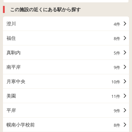
この施設の近くにある駅から探す
澄川
4件
福住
8件
真駒内
5件
南平岸
9件
月寒中央
10件
美園
11件
平岸
9件
幌南小学校前
8件