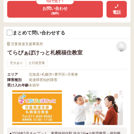
1分で完了！
お問い合わせ
電話
(無料)
まとめて問い合わせする
児童発達支援事業所
リストに
てらぴぁぽけっと札幌福住教室
保存
空きあり
土日祝営業
エリア
北海道
>
札幌市
>
豊平区
>
月寒東
障害種別
発達障害
知的障害
受け入れ年齢
未就学
●2024年5月オープン！ 東豊線福住駅 徒歩2分●小集団療育・個別療