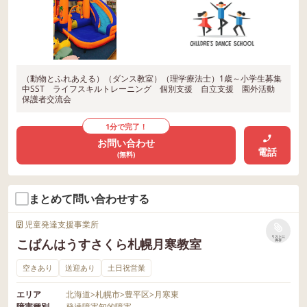
（動物とふれあえる）（ダンス教室）（理学療法士）1歳～小学生募集
中SST ライフスキルトレーニング 個別支援 自立支援 園外活動
保護者交流会
1分で完了！
お問い合わせ
電話
(無料)
まとめて問い合わせする
児童発達支援事業所
リストに
こぱんはうすさくら札幌月寒教室
保存
空きあり
送迎あり
土日祝営業
エリア
北海道
>
札幌市
>
豊平区
>
月寒東
障害種別
発達障害
知的障害