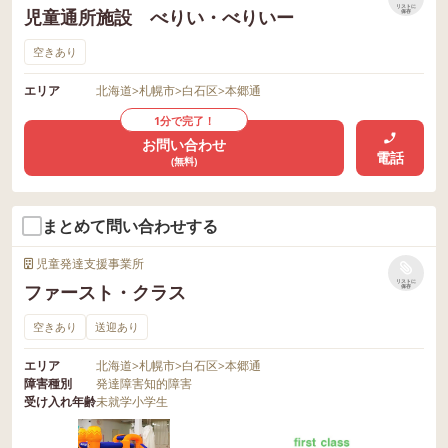
リストに
児童通所施設 べりい・べりいー
保存
空きあり
エリア
北海道
>
札幌市
>
白石区
>
本郷通
1分で完了！
お問い合わせ
電話
(無料)
まとめて問い合わせする
児童発達支援事業所
リストに
ファースト・クラス
保存
空きあり
送迎あり
エリア
北海道
>
札幌市
>
白石区
>
本郷通
障害種別
発達障害
知的障害
受け入れ年齢
未就学
小学生