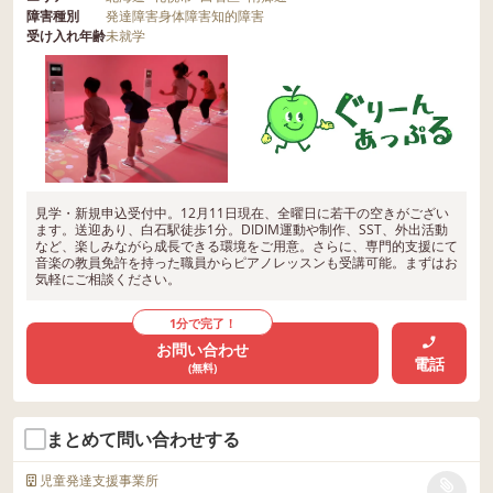
障害種別
発達障害
身体障害
知的障害
受け入れ年齢
未就学
見学・新規申込受付中。12月11日現在、全曜日に若干の空きがござい
ます。送迎あり、白石駅徒歩1分。DIDIM運動や制作、SST、外出活動
など、楽しみながら成長できる環境をご用意。さらに、専門的支援にて
音楽の教員免許を持った職員からピアノレッスンも受講可能。まずはお
気軽にご相談ください。
1分で完了！
お問い合わせ
電話
(無料)
まとめて問い合わせする
児童発達支援事業所