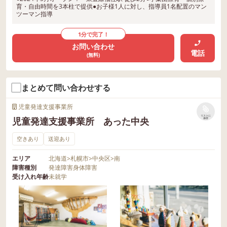
育・自由時間を3本柱で提供●お子様1人に対し、指導員1名配置のマン
ツーマン指導
1分で完了！
お問い合わせ
電話
(無料)
まとめて問い合わせする
児童発達支援事業所
リストに
児童発達支援事業所 あった中央
保存
空きあり
送迎あり
エリア
北海道
>
札幌市
>
中央区
>
南
障害種別
発達障害
身体障害
受け入れ年齢
未就学