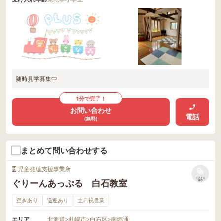
随時見学募集中
1分で完了！
お問い合わせ
電話
(無料)
まとめて問い合わせする
児童発達支援事業所
リストに
ぐりーんあっぷる 白石教室
保存
空きあり
送迎あり
土日祝営業
エリア
北海道
>
札幌市
>
白石区
>
南郷通