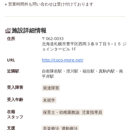
※ 営業時間外も問い合わせは受け付けております
施設詳細情報
住所
〒062-0033
北海道札幌市豊平区西岡３条９丁目５−１５ ジ
ョインタービル 1F
URL
http://coco-more.net/
近隣駅
自衛隊前駅・澄川駅・福住駅・真駒内駅・南
平岸駅
受入障害
発達障害
受入年齢
未就学
在籍
保育士・幼稚園教諭
児童指導員
スタッフ
支援
音楽療法
運動療法