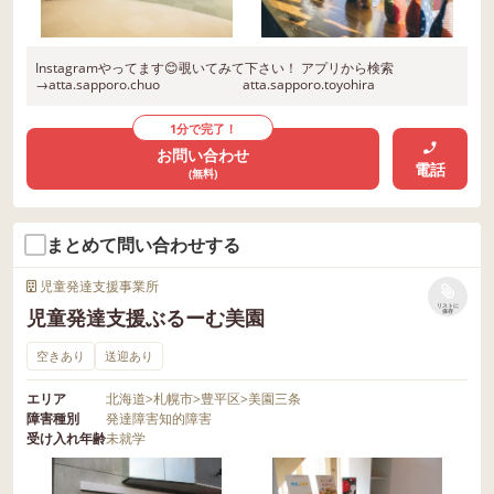
Instagramやってます😊覗いてみて下さい！ アプリから検索
→atta.sapporo.chuo atta.sapporo.toyohira
1分で完了！
お問い合わせ
電話
(無料)
まとめて問い合わせする
児童発達支援事業所
リストに
児童発達支援ぶるーむ美園
保存
空きあり
送迎あり
エリア
北海道
>
札幌市
>
豊平区
>
美園三条
障害種別
発達障害
知的障害
受け入れ年齢
未就学