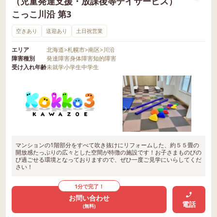
（児童発達支援・放課後等デイサービス）
こっこ川沿 第3
空きあり
送迎あり
土日祝営業
エリア
北海道
>
札幌市
>
南区
>
川沿
障害種別
発達障害
身体障害
知的障害
受け入れ年齢
未就学
小学生
中学生
マンションの1階部分をすべて吹き抜けにリフォームした、約５５畳の
開放感たっぷりの広々とした空間が特徴の施設です！お子さまものびの
び過ごせる環境となっておりますので、ぜひ一度ご見学にいらしてくだ
さい！
1分で完了！
お問い合わせ
電話
(無料)