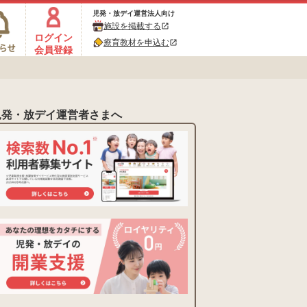
児発・放デイ運営法人向け
施設を掲載する
open_in_new
ログイン
療育教材を申込む
open_in_new
会員登録
児発・放デイ運営者さまへ