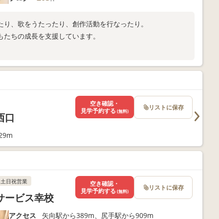
たり、歌をうたったり、創作活動を行なったり。
もたちの成長を支援しています。
。
空き確認・
リストに保存
見学予約する
(無料)
西口
29m
土日祝営業
空き確認・
リストに保存
見学予約する
(無料)
サービス幸校
アクセス
矢向駅から389m、尻手駅から909m