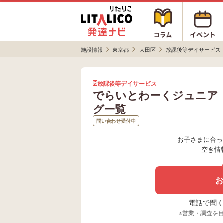
施設情報
東京都
大田区
放課後等デイサービス
放課後等デイサービス
でらいとわーくジュニア
グ一覧
問い合わせ受付中
お子さまに合っ
空き情
お
電話で聞く場
※営業・調査を