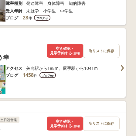
障害種別
発達障害 身体障害 知的障害
受入年齢
未就学 小学生 中学生
28
ブログ
件
ブログup
空き確認・
リストに保存
見学予約する
(無料)
う幸
アクセス
矢向駅から188m、尻手駅から1041m
1458
ブログ
件
ブログup
土日祝営業
空き確認・
リストに保存
見学予約する
(無料)
崎