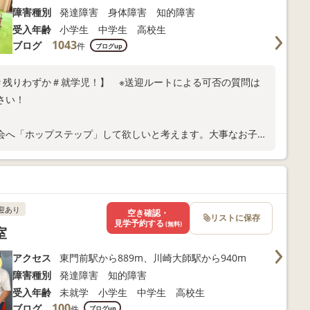
障害種別
発達障害 身体障害 知的障害
受入年齢
小学生 中学生 高校生
1043
ブログ
件
ブログup
＃残りわずか＃就学児！】 ※送迎ルートによる可否の質問は
さい！
会へ「ホップステップ」して欲しいと考えます。大事なお子様
迎あり
空き確認・
リストに保存
見学予約する
(無料)
室
アクセス
東門前駅から889m、川崎大師駅から940m
障害種別
発達障害 知的障害
受入年齢
未就学 小学生 中学生 高校生
100
ブログ
件
ブログup