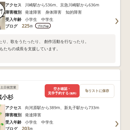
アクセス
川崎駅から536m、京急川崎駅から636m
障害種別
発達障害 身体障害 知的障害
受入年齢
小学生 中学生
225
ブログ
件
ブログup
たり、歌をうたったり、 創作活動を行なったり。
どもたちの成長を支援しています。
。
土日祝営業
空き確認・
リストに保存
見学予約する
(無料)
蔵小杉
アクセス
向河原駅から389m、新丸子駅から733m
障害種別
発達障害
受入年齢
小学生 中学生
203
ブログ
件