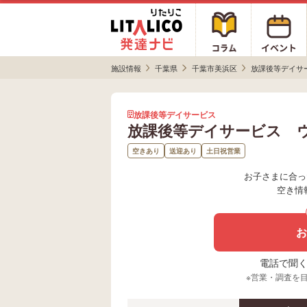
施設情報
千葉県
千葉市美浜区
放課後等デイサ
放課後等デイサービス
放課後等デイサービス 
空きあり
送迎あり
土日祝営業
お子さまに合っ
空き情
お
電話で聞く場
※営業・調査を