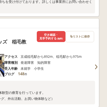
待ちを受け付けております。詳しくは事業所にお問い合わせく
空き確認・
リストに保存
見学予約する
(無料)
ッズ 稲毛教
アクセス
京成稲毛駅から892m、稲毛駅から975m
障害種別
発達障害 知的障害
受入年齢
未就学 小学生
148
ブログ
件
体験型の療育を行っています。
ング、外出活動、お買い物体験など）