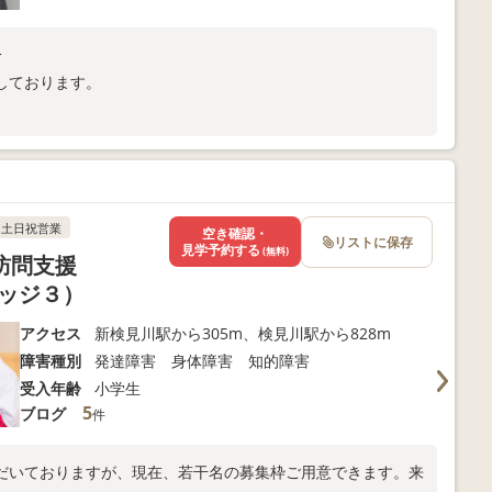
分
しております。
土日祝営業
空き確認・
リストに保存
見学予約する
(無料)
校訪問支援
リッジ３）
アクセス
新検見川駅から305m、検見川駅から828m
障害種別
発達障害 身体障害 知的障害
受入年齢
小学生
5
ブログ
件
だいておりますが、現在、若干名の募集枠ご用意できます。来