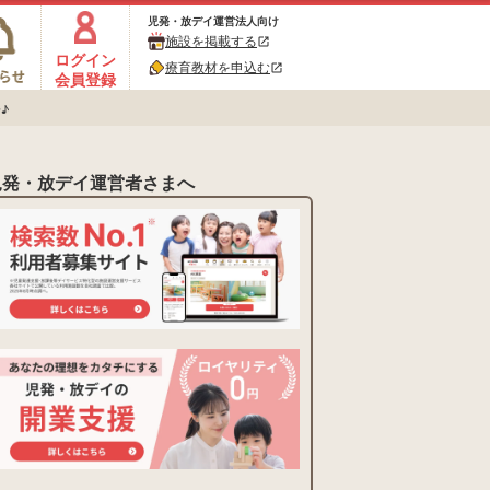
児発・放デイ運営法人向け
施設を掲載する
open_in_new
ログイン
療育教材を申込む
open_in_new
会員登録
♪
児発・放デイ運営者さまへ