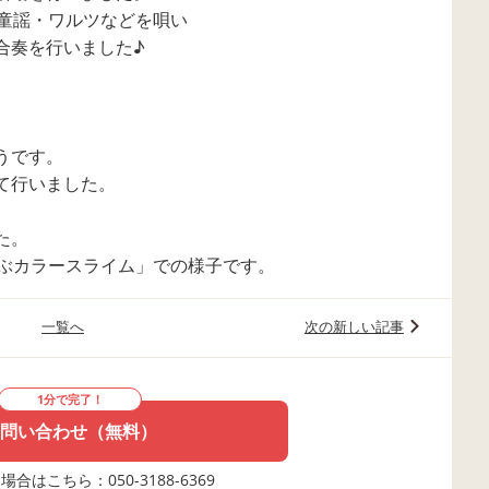
の童謡・ワルツなどを唄い
合奏を行いました♪
うです。
て行いました。
た。
遊ぶカラースライム」での様子です。
一覧へ
次の新しい記事
1分で完了！
問い合わせ（無料）
合はこちら：050-3188-6369