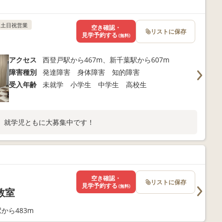
土日祝営業
空き確認・
リストに保存
見学予約する
(無料)
アクセス
西登戸駅から467m、新千葉駅から607m
障害種別
発達障害 身体障害 知的障害
受入年齢
未就学 小学生 中学生 高校生
、就学児ともに大募集中です！
空き確認・
リストに保存
見学予約する
(無料)
教室
から483m