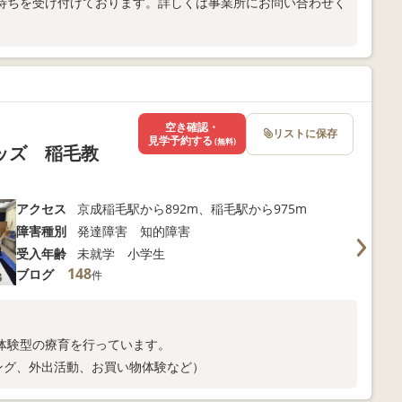
待ちを受け付けております。詳しくは事業所にお問い合わせく
空き確認・
リストに保存
見学予約する
(無料)
ッズ 稲毛教
アクセス
京成稲毛駅から892m、稲毛駅から975m
障害種別
発達障害 知的障害
受入年齢
未就学 小学生
148
ブログ
件
体験型の療育を行っています。
ング、外出活動、お買い物体験など）