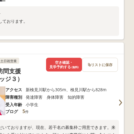
分
しております。
土日祝営業
空き確認・
リストに保存
見学予約する
(無料)
校訪問支援
リッジ３）
アクセス
新検見川駅から305m、検見川駅から828m
障害種別
発達障害 身体障害 知的障害
受入年齢
小学生
5
ブログ
件
だいておりますが、現在、若干名の募集枠ご用意できます。来