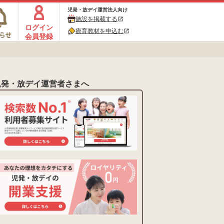
児発・放デイ運営法人向け
施設を掲載する
open_in_new
ログイン
療育教材を申込む
open_in_new
会員登録
児発・放デイ運営者さまへ