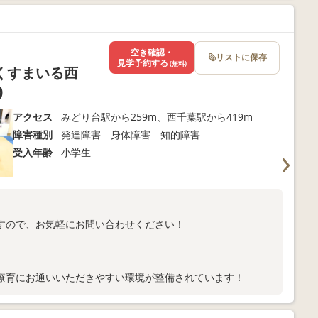
空き確認・
リストに保存
見学予約する
(無料)
くすまいる西
)
アクセス
みどり台駅から259m、西千葉駅から419m
障害種別
発達障害 身体障害 知的障害
受入年齢
小学生
すので、お気軽にお問い合わせください！
療育にお通いいただきやすい環境が整備されています！