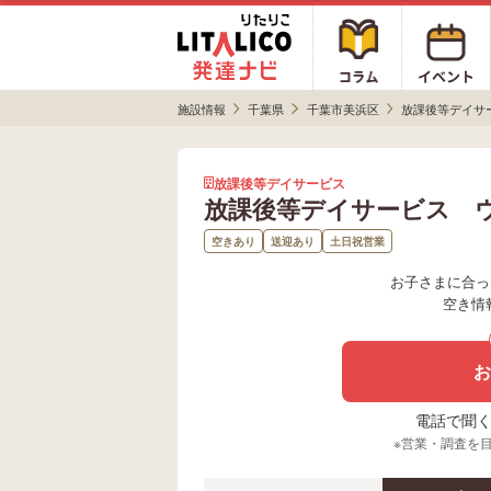
施設情報
千葉県
千葉市美浜区
放課後等デイサ
放課後等デイサービス
放課後等デイサービス 
空きあり
送迎あり
土日祝営業
お子さまに合っ
空き情
お
電話で聞く場
※営業・調査を