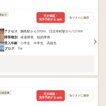
迎あり
空き確認・
リストに保存
見学予約する
(無料)
アクセス
綱島駅から593m、日吉本町駅から1219m
障害種別
発達障害 知的障害
受入年齢
小学生 中学生 高校生
1
ブログ
件
日祝営業
空き確認・
リストに保存
見学予約する
(無料)