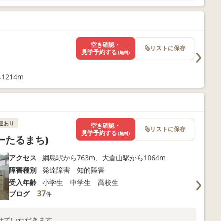
空き確認・
リストに保存
見学予約する
(無料)
1214m
迎あり
空き確認・
リストに保存
見学予約する
(無料)
ぶーたるまち)
アクセス
綱島駅から763m、大倉山駅から1064m
障害種別
発達障害 知的障害
受入年齢
小学生 中学生 高校生
37
ブログ
件
せていただきます。