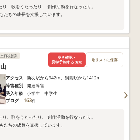
たり、歌をうたったり、 創作活動を行なったり。
どもたちの成長を支援しています。
。
土日祝営業
空き確認・
リストに保存
見学予約する
(無料)
倉山
アクセス
新羽駅から942m、綱島駅から1412m
障害種別
発達障害
受入年齢
小学生 中学生
163
ブログ
件
たり、歌をうたったり、 創作活動を行なったり。
どもたちの成長を支援しています。
。