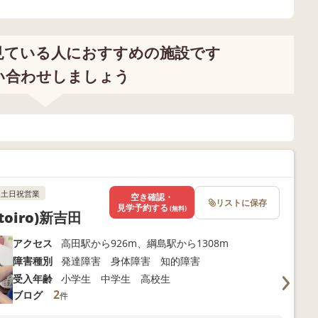
見ている人におすすめの施設です
い合わせしましょう
土日祝営業
空き確認・
リストに保存
見学予約する
(無料)
iro)新吉田
アクセス
高田駅から926m、綱島駅から1308m
障害種別
発達障害 身体障害 知的障害
受入年齢
小学生 中学生 高校生
2
ブログ
件