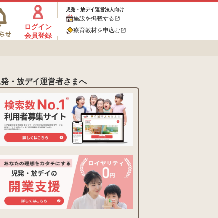
児発・放デイ運営法人向け
施設を掲載する
open_in_new
ログイン
療育教材を申込む
open_in_new
会員登録
児発・放デイ運営者さまへ