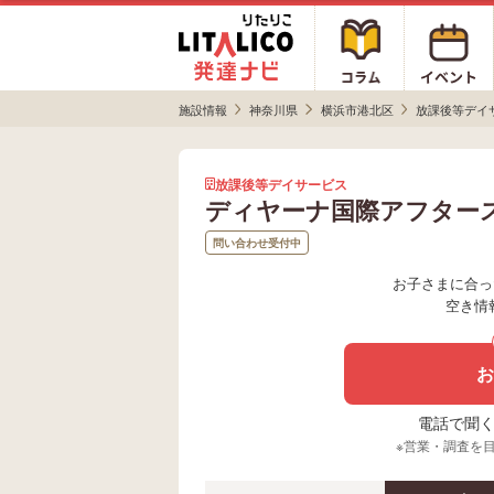
施設情報
神奈川県
横浜市港北区
放課後等デイ
放課後等デイサービス
ディヤーナ国際アフター
問い合わせ受付中
お子さまに合っ
空き情
お
電話で聞く場
※営業・調査を