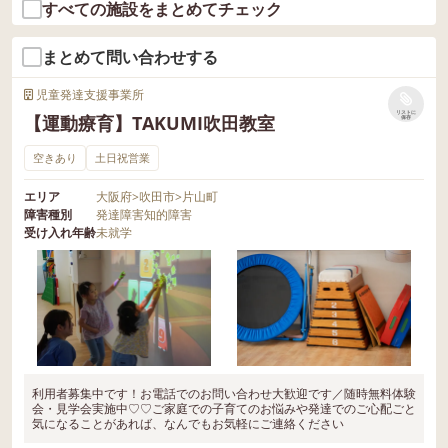
すべての施設をまとめてチェック
まとめて問い合わせする
児童発達支援事業所
リストに
【運動療育】TAKUMI吹田教室
保存
空きあり
土日祝営業
エリア
大阪府
>
吹田市
>
片山町
障害種別
発達障害
知的障害
受け入れ年齢
未就学
利用者募集中です！お電話でのお問い合わせ大歓迎です／随時無料体験
会・見学会実施中♡♡ご家庭での子育てのお悩みや発達でのご心配ごと
気になることがあれば、なんでもお気軽にご連絡ください