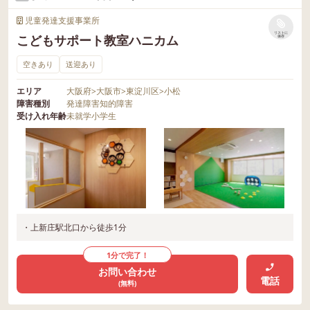
児童発達支援事業所
リストに
こどもサポート教室ハニカム
保存
空きあり
送迎あり
エリア
大阪府
>
大阪市
>
東淀川区
>
小松
障害種別
発達障害
知的障害
受け入れ年齢
未就学
小学生
・上新庄駅北口から徒歩1分
1分で完了！
お問い合わせ
電話
(無料)