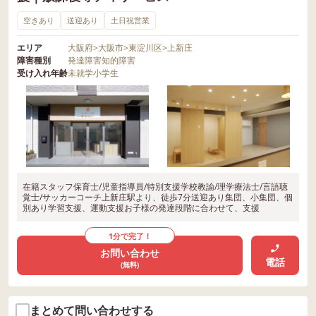
空きあり
送迎あり
土日祝営業
エリア
大阪府
>
大阪市
>
東淀川区
>
上新庄
障害種別
発達障害
知的障害
受け入れ年齢
未就学
小学生
在籍スタッフ保育士/児童指導員/特別支援学校教諭/理学療法士/言語聴
覚士/サッカーコーチ上新庄駅より、徒歩7分送迎あり集団、小集団、個
別あり学習支援、運動支援お子様の発達段階に合わせて、支援
1分で完了！
お問い合わせ
電話
(無料)
まとめて問い合わせする