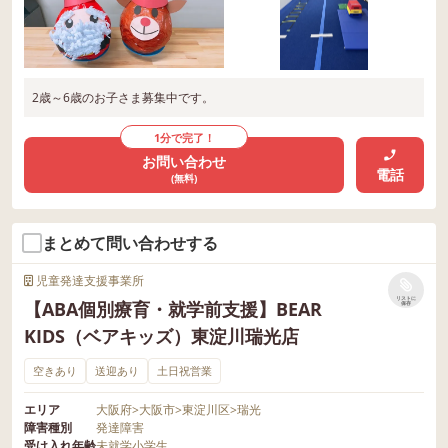
2歳～6歳のお子さま募集中です。
1分で完了！
お問い合わせ
電話
(無料)
まとめて問い合わせする
児童発達支援事業所
リストに
【ABA個別療育・就学前支援】BEAR
保存
KIDS（ベアキッズ）東淀川瑞光店
空きあり
送迎あり
土日祝営業
エリア
大阪府
>
大阪市
>
東淀川区
>
瑞光
障害種別
発達障害
受け入れ年齢
未就学
小学生