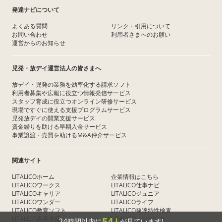
発達ナビについて
よくある質問
リンク・引用について
お問い合わせ
利用者さまへのお願い
運営からのお知らせ
児発・放デイ運営法人の皆さまへ
放デイ・児発の業務を効率化する請求ソフト
利用者募集や広報に役立つ情報発信サービス
スタッフ育成に役立つオンライン研修サービス
現場ですぐに使える支援プログラムサービス
児発放デイの開業支援サービス
資金繰りを助ける早期入金サービス
事業譲渡・売買を助けるM&A仲介サービス
関連サイト
LITALICOホーム
企業情報はこちら
LITALICOワークス
LITALICO仕事ナビ
LITALICOキャリア
LITALICOジュニア
LITALICOワンダー
LITALICOライフ
LITALICO教育ソフト
LITALICO発達特性検査
LITALICO高等学院
LITALICOレジデンス
54
24
時間以内に
人
が見ています!