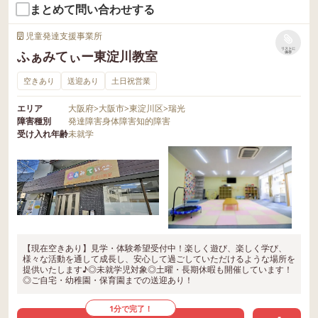
まとめて問い合わせする
児童発達支援事業所
リストに
ふぁみてぃー東淀川教室
保存
空きあり
送迎あり
土日祝営業
エリア
大阪府
>
大阪市
>
東淀川区
>
瑞光
障害種別
発達障害
身体障害
知的障害
受け入れ年齢
未就学
【現在空きあり】見学・体験希望受付中！楽しく遊び、楽しく学び、
様々な活動を通して成長し、安心して過ごしていただけるような場所を
提供いたします♪◎未就学児対象◎土曜・長期休暇も開催しています！
◎ご自宅・幼稚園・保育園までの送迎あり！
1分で完了！