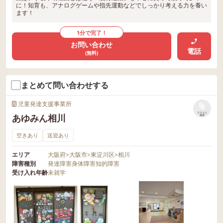
に！知育も、アナログゲームや指先運動などでしっかり考える力を養い
ます！
1分で完了！
お問い合わせ
電話
(無料)
まとめて問い合わせする
児童発達支援事業所
リストに
あゆみん相川
保存
空きあり
送迎あり
エリア
大阪府
>
大阪市
>
東淀川区
>
相川
障害種別
発達障害
身体障害
知的障害
受け入れ年齢
未就学