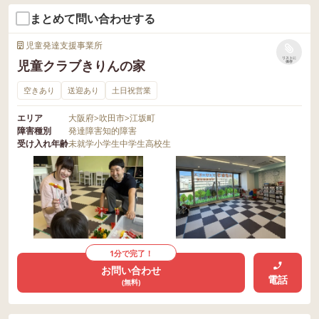
まとめて問い合わせする
児童発達支援事業所
リストに
児童クラブきりんの家
保存
空きあり
送迎あり
土日祝営業
エリア
大阪府
>
吹田市
>
江坂町
障害種別
発達障害
知的障害
受け入れ年齢
未就学
小学生
中学生
高校生
1分で完了！
お問い合わせ
電話
(無料)