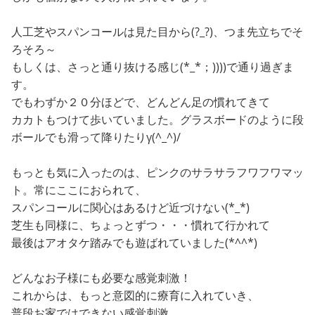
人工芝やスパンコールは見た目から(?_?)、つま先立ちでそ
ろそろ～
もしくは、さっと通り抜ける感じ(*_*；))))で通り過ぎま
す。
でもわずか２０分ほどで、どんどん足の慣れてきて
カカトもつけて歩いていました。グラスボードのように段
ボールでも滑って降りたりγ(^_^)/
もっとも気に入ったのは、ピンクのサラサラフワフワマッ
ト。常にここにおられて、
スパンコールに関心はあるけど近づけない(*_*)
芝生も同様に、ちょっとずつ・・・慣れて行かれて
最後はアオタケ踏みでも遊ばれていました(*^^*)
どんなお子様にも必要な感覚刺激！
これからは、もっと意図的に療育に入れていき、
普段お家ではできない感覚刺激。