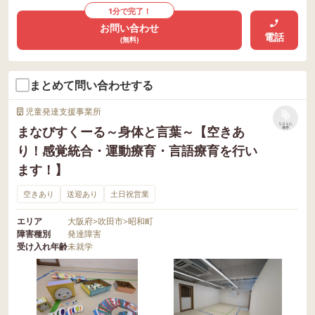
1分で完了！
お問い合わせ
電話
(無料)
まとめて問い合わせする
児童発達支援事業所
リストに
まなびすくーる～身体と言葉～【空きあ
保存
り！感覚統合・運動療育・言語療育を行い
ます！】
空きあり
送迎あり
土日祝営業
エリア
大阪府
>
吹田市
>
昭和町
障害種別
発達障害
受け入れ年齢
未就学