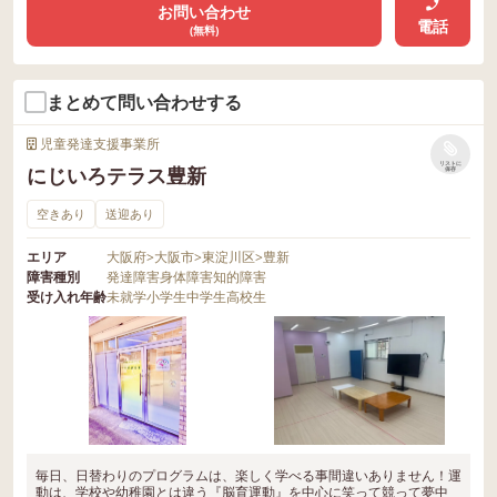
お問い合わせ
電話
(無料)
まとめて問い合わせする
児童発達支援事業所
リストに
にじいろテラス豊新
保存
空きあり
送迎あり
エリア
大阪府
>
大阪市
>
東淀川区
>
豊新
障害種別
発達障害
身体障害
知的障害
受け入れ年齢
未就学
小学生
中学生
高校生
毎日、日替わりのプログラムは、楽しく学べる事間違いありません！運
動は、学校や幼稚園とは違う『脳育運動』を中心に笑って競って夢中