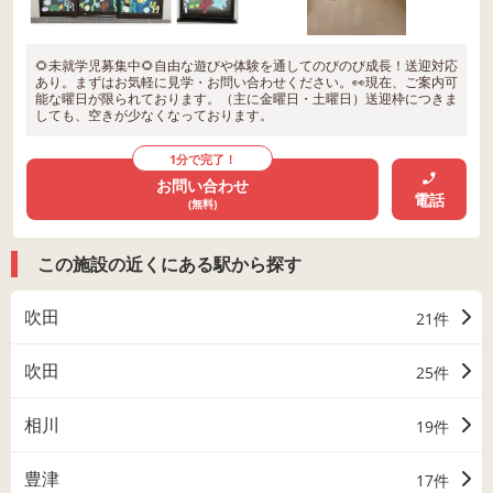
🌻未就学児募集中🌻自由な遊びや体験を通してのびのび成長！送迎対応
あり。まずはお気軽に見学・お問い合わせください。👀現在、ご案内可
能な曜日が限られております。（主に金曜日・土曜日）送迎枠につきま
しても、空きが少なくなっております。
1分で完了！
お問い合わせ
電話
(無料)
この施設の近くにある駅から探す
吹田
21件
吹田
25件
相川
19件
豊津
17件