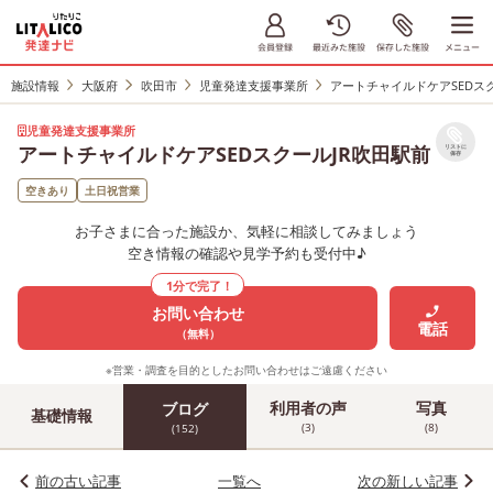
施設情報
大阪府
吹田市
児童発達支援事業所
アートチャイルドケアSEDス
児童発達支援事業所
アートチャイルドケアSEDスクールJR吹田駅前
リストに
保存
空きあり
土日祝営業
お子さまに合った施設か、気軽に相談してみましょう
空き情報の確認や見学予約も受付中♪
1分で完了！
お問い合わせ
電話
（無料）
※営業・調査を目的としたお問い合わせはご遠慮ください
利用者の声
写真
ブログ
基礎情報
(3)
(8)
(152)
前の古い記事
一覧へ
次の新しい記事