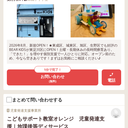
2026年8月、新規OPEN！★東成区、城東区、旭区、生野区でも好評の
BEAR KIDSが東淀川区にOPEN！土曜・長期休みの長時間療育あり。
「できた！」を増やす個別支援で一人ひとりに対応。オープン前のた
め、今なら空きありです！まずはお気軽にご相談ください♪
1分で完了！
お問い合わせ
電話
(無料)
まとめて問い合わせする
児童発達支援事業所
リストに
こどもサポート教室オレンジ 児童発達支
保存
援｜放課後等ディサービス