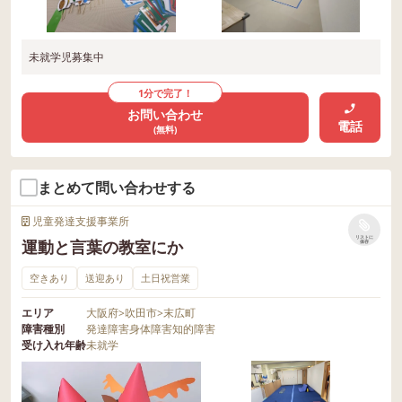
未就学児募集中
1分で完了！
お問い合わせ
電話
(無料)
まとめて問い合わせする
児童発達支援事業所
リストに
運動と言葉の教室にか
保存
空きあり
送迎あり
土日祝営業
エリア
大阪府
>
吹田市
>
末広町
障害種別
発達障害
身体障害
知的障害
受け入れ年齢
未就学