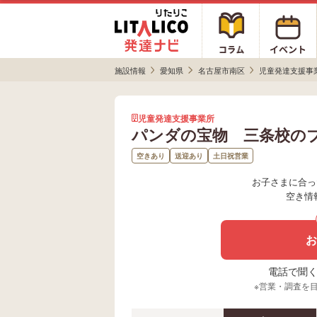
施設情報
愛知県
名古屋市南区
児童発達支援事
児童発達支援事業所
パンダの宝物 三条校の
空きあり
送迎あり
土日祝営業
お子さまに合っ
空き情
お
電話で聞く場
※営業・調査を