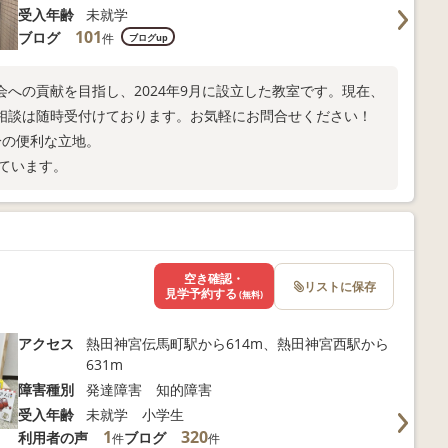
受入年齢
未就学
101
ブログ
件
ブログup
への貢献を目指し、2024年9月に設立した教室です。現在、
相談は随時受付けております。お気軽にお問合せください！
分の便利な立地。
しています。
空き確認・
リストに保存
見学予約する
(無料)
アクセス
熱田神宮伝馬町駅から614m、熱田神宮西駅から
631m
障害種別
発達障害 知的障害
受入年齢
未就学 小学生
1
320
利用者の声
ブログ
件
件