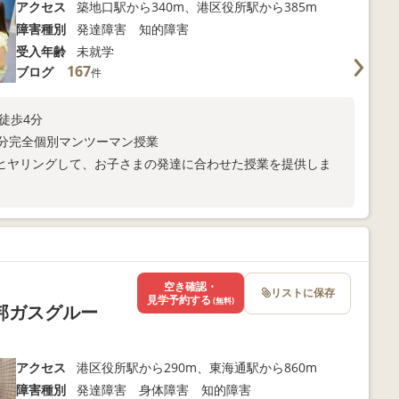
アクセス
築地口駅から340m、港区役所駅から385m
障害種別
発達障害 知的障害
受入年齢
未就学
167
ブログ
件
徒歩4分
0分完全個別マンツーマン授業
ヒヤリングして、お子さまの発達に合わせた授業を提供しま
い合わせください。
空き確認・
リストに保存
見学予約する
(無料)
邦ガスグルー
アクセス
港区役所駅から290m、東海通駅から860m
障害種別
発達障害 身体障害 知的障害