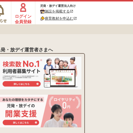
児発・放デイ運営法人向け
施設を掲載する
open_in_new
ログイン
療育教材を申込む
open_in_new
会員登録
児発・放デイ運営者さまへ