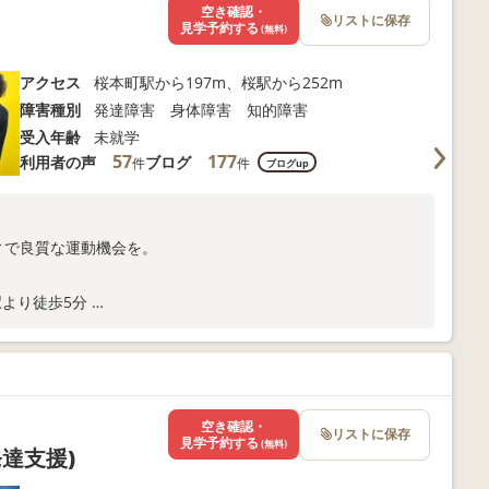
空き確認・
リストに保存
見学予約する
(無料)
アクセス
桜本町駅から197m、桜駅から252m
障害種別
発達障害 身体障害 知的障害
受入年齢
未就学
57
177
利用者の声
ブログ
件
件
ブログup
ィで良質な運動機会を。
駅より徒歩5分
合わせください。
空き確認・
リストに保存
見学予約する
(無料)
達支援)