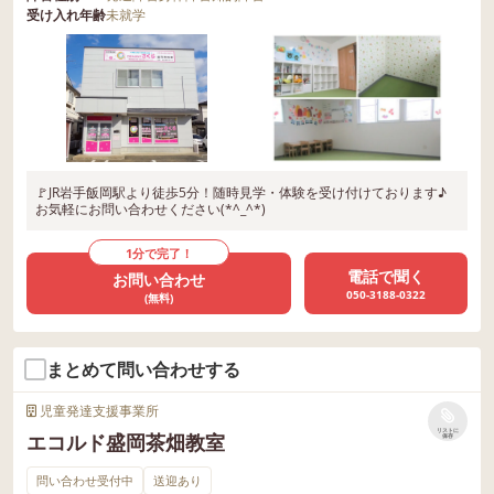
受け入れ年齢
未就学
🚩JR岩手飯岡駅より徒歩5分！随時見学・体験を受け付けております♪
お気軽にお問い合わせください(*^_^*)
1分で完了！
電話で聞く
お問い合わせ
050-3188-0322
(無料)
まとめて問い合わせする
児童発達支援事業所
リストに
エコルド盛岡茶畑教室
保存
問い合わせ受付中
送迎あり