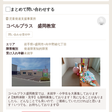
まとめて問い合わせする
児童発達支援事業所
リストに
コペルプラス 盛岡教室
保存
問い合わせ受付中
エリア
岩手県
>
盛岡市
>
向中野細七丁目
障害種別
発達障害
知的障害
受け入れ年齢
未就学
コペルプラス盛岡教室では、未就学・小学生を大募集しております
♪【無料体験・見学】も随時募集しております！気になることがありま
したら、どんなことでも良いので、ご連絡していただければと思いま
す！いつでも、お待ちしております😊