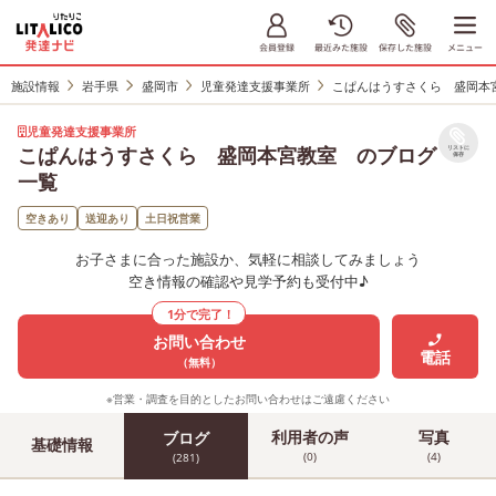
施設情報
岩手県
盛岡市
児童発達支援事業所
こぱんはうすさくら 盛岡
児童発達支援事業所
こぱんはうすさくら 盛岡本宮教室 のブログ
リストに
保存
一覧
空きあり
送迎あり
土日祝営業
お子さまに合った施設か、気軽に相談してみましょう
空き情報の確認や見学予約も受付中♪
1分で完了！
お問い合わせ
電話
（無料）
※営業・調査を目的としたお問い合わせはご遠慮ください
利用者の声
写真
ブログ
基礎情報
(0)
(4)
(281)