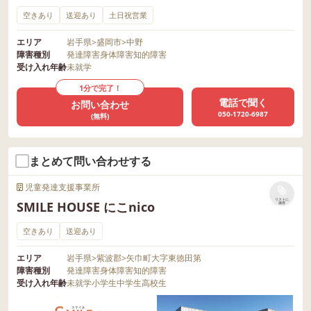
空きあり
送迎あり
土日祝営業
エリア
岩手県
>
盛岡市
>
中野
障害種別
発達障害
身体障害
知的障害
受け入れ年齢
未就学
1分で完了！
電話で聞く
お問い合わせ
050-1720-6987
(無料)
まとめて問い合わせする
児童発達支援事業所
リストに
SMILE HOUSE にこnico
保存
空きあり
送迎あり
エリア
岩手県
>
紫波郡
>
矢巾町大字東徳田第
障害種別
発達障害
身体障害
知的障害
受け入れ年齢
未就学
小学生
中学生
高校生