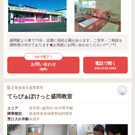
盛岡駅より車で15分、近隣に高松公園があります。ご見学・ご相談を
随時受け付けております☎お気軽にお問い合わせください(*^_^*)
1分で完了！
電話で聞く
お問い合わせ
050-3135-2583
(無料)
児童発達支援事業所
リストに
てらぴぁぽけっと盛岡教室
保存
エリア
岩手県
>
盛岡市
>
向中野字幅
障害種別
発達障害
身体障害
知的障害
受け入れ年齢
未就学