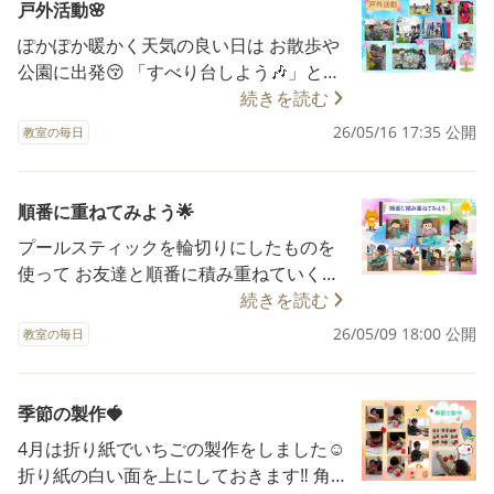
カステラとバナナ、カラースプレーを落
戸外活動🌸
てる ・感触や視覚を通して感性を豊かに
とさないよう そーっとスプーンですくっ
する ・手指の巧緻性を高める ・創造力や
ぽかぽか暖かく天気の良い日は お散歩や
てトッピング👍 ◎生地を折りたたんで包
表現力を養う
公園に出発😚 「すべり台しよう🎶」と誘
みます🌮 具がいっぱいで包みにくい…😅
い合ったり🛝 追いかけっこや行動を真似
続きを読む
パタン！パタン！クルクル🌯 「できまし
っこしたり… お友達と遊ぶの楽しいね💑
26/05/16 17:35 公開
たー」 何とか包み……完成です‼️ みんなで
教室の毎日
満開の桜を見てから🌸 オープンしたばか
ごあいさつ「いただきます🙏」 口いっぱ
りのイシツブテ公園にも 出掛けました🎈
いに頬張ってモグモグ！ 「おいしい😋」
「おはな！」 「ピンク🌸」 と感じたこと
順番に重ねてみよう🌟
「もっと食べたい🍽️」 自分で作ったクレ
をお友達や支援者に 教えてくれました☺️
ープはとっても美味しくて おかわりして
プールスティックを輪切りにしたものを
走り出したい気持ちを抑えつつ お友達と
食べましたよ🤤 🔶ねらい ①食材に触れ、
使って お友達と順番に積み重ねていく活
順番‼️を約束し 支援者にどの遊具で遊びた
調理の工程を 体験することで食への興
動をしました☺️ プールスティックは厚み
続きを読む
いかを 伝えてから移動します👍 たくさん
味、関心をもつ。 ②「自分でできた」と
や切り口を斜めにして 難易度を変えてい
26/05/09 18:00 公開
体を動かし楽しみました✨ 🔶ねらい ①春
教室の毎日
いう達成感を味わい 自信に繋げる。
ます‼️ まずは、一人ずつ積んでみます💪
の心地よさを感じながら戸外で遊び楽し
💟難易度①薄切り 輪を両手に持ち、交互
む。 ②順番を待つなど、ルールの理解や
に重ねていき あっという間に完成できま
季節の製作🍓
ルールを守る経験を積む。
した✨ 💟難易度②厚切り しっかり輪を握
4月は折り紙でいちごの製作をしました☺️
り、テンポよく乗せています🎶 💟難易度
折り紙の白い面を上にしておきます‼️ 角と
③薄切り、厚切りの切り口斜め 切り口が