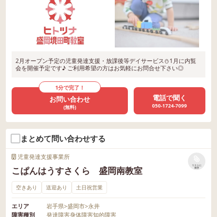
2月オープン予定の児童発達支援・放課後等デイサービス⛄1月に内覧
会を開催予定です♪ ご利用希望の方はお気軽にお問合せ下さい◎
1分で完了！
電話で聞く
お問い合わせ
050-1724-7099
(無料)
まとめて問い合わせする
児童発達支援事業所
リストに
こぱんはうすさくら 盛岡南教室
保存
空きあり
送迎あり
土日祝営業
エリア
岩手県
>
盛岡市
>
永井
障害種別
発達障害
身体障害
知的障害