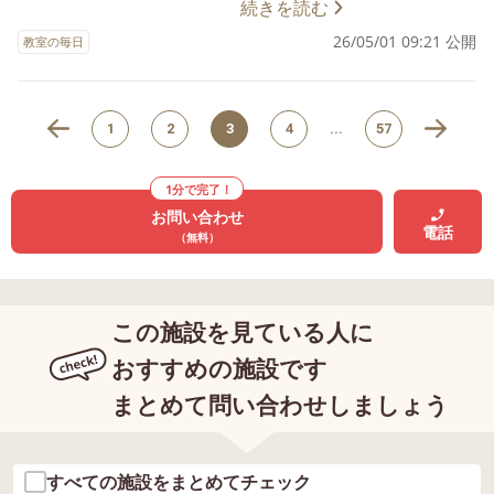
角を合わせるよう三角に折ります🔺 折っ
続きを読む
斜めなので、乗せた時に 倒れやすくなっ
たところは、しっかり手で押さえて 「ア
26/05/01 09:21 公開
ています。 倒れても、繰り返し挑戦しま
教室の毎日
イロン！」 折り目をつけていますよ👍 出
した😆 一通り取り組んだところで いよい
来たら、ペンやシールで種をつけます🖊️
よ✨みんなで挑戦してみます🤗 一人一
てんてん… ぺたぺた… 集中して取り
人、難易度別のトレイの中から 輪を選ん
1
2
3
4
...
57
組みました🙋 次は緑色の折り紙をハサミ
で紙コップの上に重ねていきます🙋 重ね
で切ってヘタを作ります✂️ 引いてある線
たら、次のお友達にタッチ‼️で交代します
をよく見て、ハサミを広げてちょっき
1分で完了！
🙏 倒れたところで何個だったか数えま
お問い合わせ
ん！と 一回切りをします。 作ったパーツ
す。 「１、２、３，４…１２！」 もう一
電話
（無料）
を糊で貼り付けて完成です✨ 壁に貼り付
度挑戦し……… 「１５✨やったー」 崩れて
け、出来上がった作品を嬉しそうに見て
しまっても諦めずに取り組み みんなで協
ましたよ😆 🔶ねらい ①角を合わせる、折
力してたくさん積み上げることができま
り目をつけるなど、細かい手先の動きを
この施設を見ている人に
した😚 🔶ねらい ①バランスを取りながら
養う。 ②自分で折って作品を作り上げる
置くことで 集中力を養う。 ②お友達と協
おすすめの施設です
ことで「できた」という喜び、 達成感
力して取り組み 達成する喜びを育む。
まとめて問い合わせしましょう
を味わう。
すべての施設をまとめてチェック