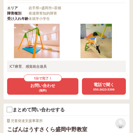
エリア
岩手県
>
盛岡市
>
茶畑
障害種別
発達障害
知的障害
受け入れ年齢
未就学
小学生
ICT療育、感覚統合遊具
1分で完了！
電話で聞く
お問い合わせ
050-3623-5396
(無料)
まとめて問い合わせする
児童発達支援事業所
リストに
こぱんはうすさくら盛岡中野教室
保存