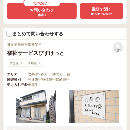
1分で完了！
電話で聞く
お問い合わせ
050-3159-3282
(無料)
まとめて問い合わせする
児童発達支援事業所
リストに
福祉サービスびすけっと
保存
空きあり
送迎あり
エリア
岩手県
>
盛岡市
>
本宮四丁目
障害種別
発達障害
身体障害
知的障害
受け入れ年齢
未就学