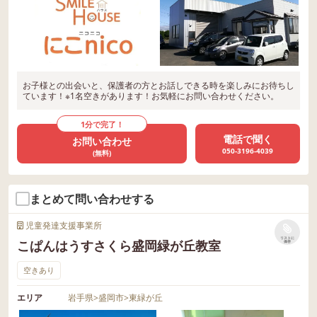
お子様との出会いと、保護者の方とお話しできる時を楽しみにお待ちし
ています！※1名空きがあります！お気軽にお問い合わせください。
1分で完了！
電話で聞く
お問い合わせ
050-3196-4039
(無料)
まとめて問い合わせする
児童発達支援事業所
リストに
こぱんはうすさくら盛岡緑が丘教室
保存
空きあり
エリア
岩手県
>
盛岡市
>
東緑が丘