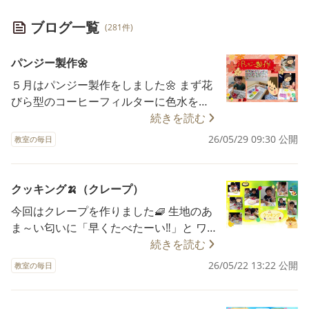
ブログ一覧
(281件)
パンジー製作🌼
５月はパンジー製作をしました🌼 まず花
びら型のコーヒーフィルターに色水をつ
けるよ😄 指先でしっかり摘まんで…👍 好
続きを読む
きな色を選んで染み込ませ 色付いていく
26/05/29 09:30 公開
教室の毎日
様子を楽しみました😀 乾いた花びらを整
えて・・・ 真ん中に丸シールを貼ります
🌼 うまく真ん中に貼れるかな・・・どき
クッキング🍌（クレープ）
どき🩷 貼り直しをしながら集中して取り
今回はクレープを作りました🧇 生地のあ
組みました✨ 次に色鉛筆で葉っぱを塗り
ま～い匂いに「早くたべたーい‼️」と ワク
ます🍃 最後にパンジーと葉っぱを糊で 台
ワクする子ども達😆 手順を聞いて…レッ
続きを読む
紙にペタペタ・・・✨ パンジーの完成で
ツ クッキング👩‍🍳💕 ◎生地の上に生ク
26/05/22 13:22 公開
す😝🌼 出来栄えに満足した表情で🥰 「み
教室の毎日
リームを絞ります🍦 両手で力いっぱいギ
て～」と完成した作品をみせてくれまし
ューっと握るよ！ ◎次に具をのせます🍌
た😆 ⭐ねらい ・色彩への興味、関心を育