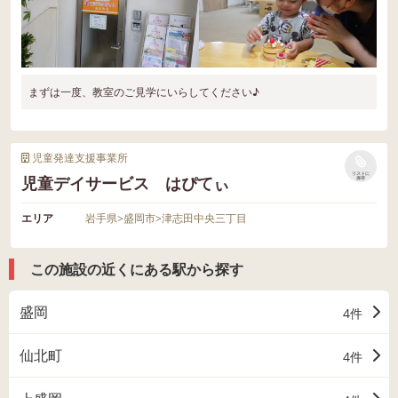
まずは一度、教室のご見学にいらしてください♪
児童発達支援事業所
リストに
児童デイサービス はぴてぃ
保存
エリア
岩手県
>
盛岡市
>
津志田中央三丁目
この施設の近くにある駅から探す
盛岡
4件
仙北町
4件