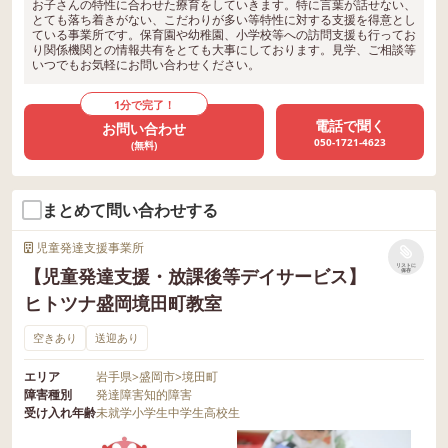
お子さんの特性に合わせた療育をしていきます。特に言葉が話せない、
とても落ち着きがない、こだわりが多い等特性に対する支援を得意とし
ている事業所です。保育園や幼稚園、小学校等への訪問支援も行ってお
り関係機関との情報共有をとても大事にしております。見学、ご相談等
いつでもお気軽にお問い合わせください。
1分で完了！
電話で聞く
お問い合わせ
050-1721-4623
(無料)
まとめて問い合わせする
児童発達支援事業所
リストに
【児童発達支援・放課後等デイサービス】
保存
ヒトツナ盛岡境田町教室
空きあり
送迎あり
エリア
岩手県
>
盛岡市
>
境田町
障害種別
発達障害
知的障害
受け入れ年齢
未就学
小学生
中学生
高校生