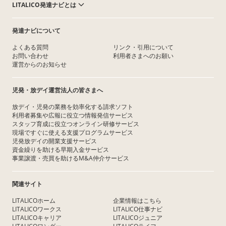
LITALICO発達ナビとは
発達ナビについて
よくある質問
リンク・引用について
お問い合わせ
利用者さまへのお願い
運営からのお知らせ
児発・放デイ運営法人の皆さまへ
放デイ・児発の業務を効率化する請求ソフト
利用者募集や広報に役立つ情報発信サービス
スタッフ育成に役立つオンライン研修サービス
現場ですぐに使える支援プログラムサービス
児発放デイの開業支援サービス
資金繰りを助ける早期入金サービス
事業譲渡・売買を助けるM&A仲介サービス
関連サイト
LITALICOホーム
企業情報はこちら
LITALICOワークス
LITALICO仕事ナビ
LITALICOキャリア
LITALICOジュニア