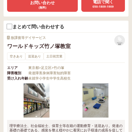
電話で聞く
お問い合わせ
050-1809-1909
(無料)
まとめて問い合わせする
放課後等デイサービス
リストに
ワールドキッズ竹ノ塚教室
保存
空きあり
送迎あり
土日祝営業
エリア
東京都
>
足立区
>
竹の塚
障害種別
発達障害
身体障害
知的障害
受け入れ年齢
未就学
小学生
中学生
高校生
理学療法士、社会福祉士、保育士等在籍の運動療育・送迎あり。発達の
基礎の基礎である、感覚を整え穏やかに着実にお子様達の成長を促して