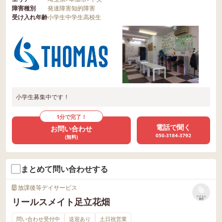
障害種別
発達障害
知的障害
受け入れ年齢
小学生
中学生
高校生
小学生募集中です！
1分で完了！
電話で聞く
お問い合わせ
050-3184-3792
(無料)
まとめて問い合わせする
放課後等デイサービス
リストに
リールスメイト足立花畑
保存
問い合わせ受付中
送迎あり
土日祝営業