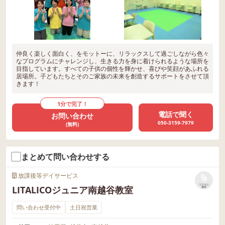
仲良く楽しく面白く、をモットーに、リラックスして過ごしながら色々
なプログラムにチャレンジし、生きる力を身に着けられるような場所を
目指しています。すべての子供の個性を輝かせ、喜びや笑顔があふれる
居場所。子どもたちとそのご家族の未来を創造するサポートをさせて頂
きます！
1分で完了！
電話で聞く
お問い合わせ
050-3159-7979
(無料)
まとめて問い合わせする
放課後等デイサービス
リストに
LITALICOジュニア南越谷教室
保存
問い合わせ受付中
土日祝営業