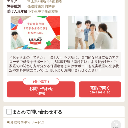
エリア
埼玉県
>
越谷市
>
南越谷
障害種別
発達障害
知的障害
受け入れ年齢
小学生
中学生
高校生
／お子さまの「できた」「楽しい」を大切に、専門的な発達支援のアプ
ローチで成長をサポート＼・JR武蔵野線「南越谷駅」より徒歩1分・ご
家庭での関わり方が分かる保護者さま向けサポートも充実教室の空き状
況や無料体験については、以下よりお問い合わせください！
1分で完了！
電話で聞く
お問い合わせ
050-1808-0190
(無料)
まとめて問い合わせする
放課後等デイサービス
リストに