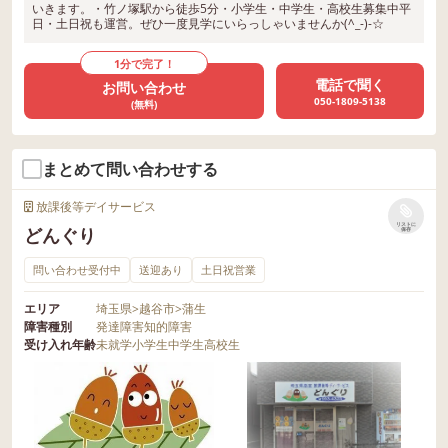
いきます。・竹ノ塚駅から徒歩5分・小学生・中学生・高校生募集中平
日・土日祝も運営。ぜひ一度見学にいらっしゃいませんか(^_-)-☆
1分で完了！
電話で聞く
お問い合わせ
050-1809-5138
(無料)
まとめて問い合わせする
放課後等デイサービス
リストに
どんぐり
保存
問い合わせ受付中
送迎あり
土日祝営業
エリア
埼玉県
>
越谷市
>
蒲生
障害種別
発達障害
知的障害
受け入れ年齢
未就学
小学生
中学生
高校生