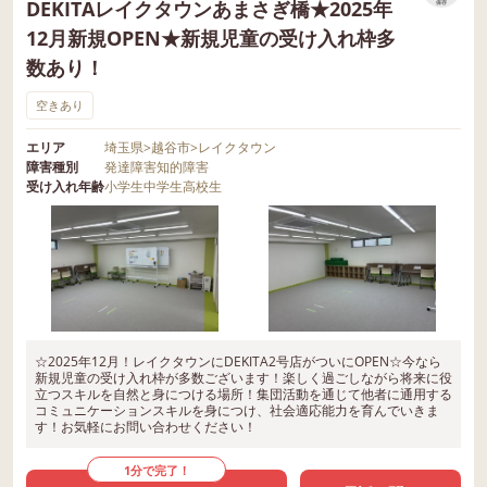
DEKITAレイクタウンあまさぎ橋★2025年
保存
12月新規OPEN★新規児童の受け入れ枠多
数あり！
空きあり
エリア
埼玉県
>
越谷市
>
レイクタウン
障害種別
発達障害
知的障害
受け入れ年齢
小学生
中学生
高校生
☆2025年12月！レイクタウンにDEKITA2号店がついにOPEN☆今なら
新規児童の受け入れ枠が多数ございます！楽しく過ごしながら将来に役
立つスキルを自然と身につける場所！集団活動を通じて他者に通用する
コミュニケーションスキルを身につけ、社会適応能力を育んでいきま
す！お気軽にお問い合わせください！
1分で完了！