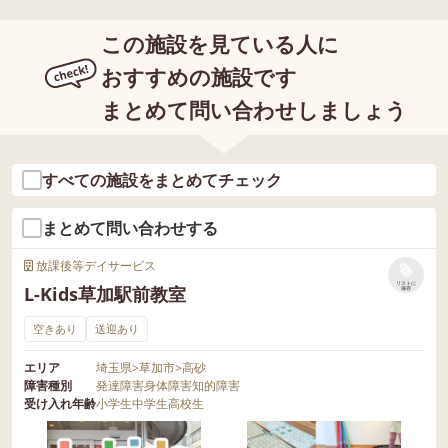
この施設を見ている人に
おすすめの施設です
まとめて問い合わせしましょう
すべての施設をまとめてチェック
まとめて問い合わせする
放課後等デイサービス
リストに
L-Kids草加駅前教室
保存
空きあり
送迎あり
エリア
埼玉県
>
草加市
>
高砂
障害種別
発達障害
身体障害
知的障害
受け入れ年齢
小学生
中学生
高校生