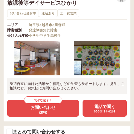
放課後等デイサービスひかり
保存
問い合わせ受付中
送迎あり
土日祝営業
エリア
埼玉県
>
越谷市
>
川柳町
障害種別
発達障害
知的障害
受け入れ年齢
小学生
中学生
高校生
身辺自立に向けた活動から宿題などの学習もサポートします。見学、ご
相談など、お気軽にお問い合わせください。
1分で完了！
電話で聞く
お問い合わせ
050-3184-0263
(無料)
まとめて問い合わせする