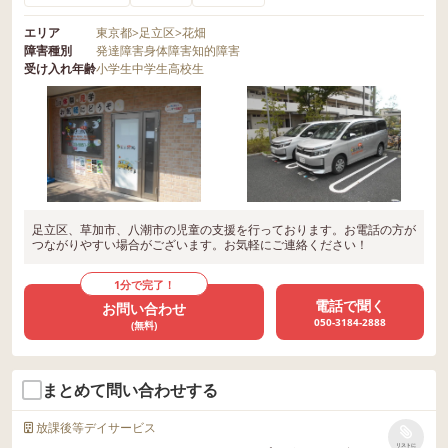
エリア
東京都
>
足立区
>
花畑
障害種別
発達障害
身体障害
知的障害
受け入れ年齢
小学生
中学生
高校生
足立区、草加市、八潮市の児童の支援を行っております。お電話の方が
つながりやすい場合がございます。お気軽にご連絡ください！
1分で完了！
電話で聞く
お問い合わせ
050-3184-2888
(無料)
まとめて問い合わせする
放課後等デイサービス
リストに