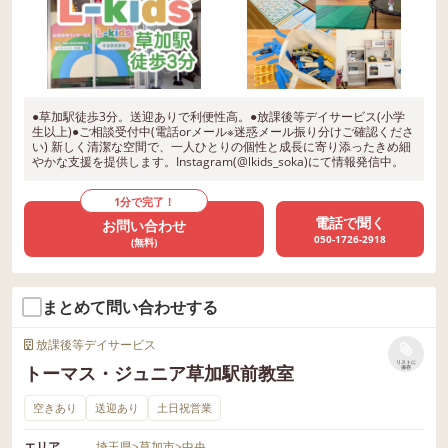
●草加駅徒歩3分。送迎ありで利便性高。●放課後等デイサービス(小学
生以上)●ご相談受付中(電話orメール※迷惑メール振り分けご確認くださ
い) 新しく清潔な空間で、一人ひとりの個性と成長に寄り添ったきめ細
やかな支援を提供します。Instagram(@lkids_soka)にて情報発信中。
1分で完了！
電話で聞く
お問い合わせ
050-1726-2918
(無料)
まとめて問い合わせする
放課後等デイサービス
リストに
トーマス・ジュニア草加駅前教室
保存
空きあり
送迎あり
土日祝営業
エリア
埼玉県
>
草加市
>
中央