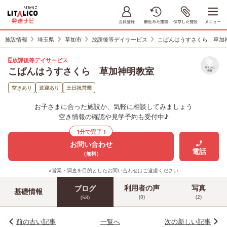
施設情報
埼玉県
草加市
放課後等デイサービス
こぱんはうすさくら 草加
放課後等デイサービス
こぱんはうすさくら 草加神明教室
リストに
保存
空きあり
送迎あり
土日祝営業
お子さまに合った施設か、気軽に相談してみましょう
空き情報の確認や見学予約も受付中♪
1分で完了！
お問い合わせ
電話
（無料）
※営業・調査を目的としたお問い合わせはご遠慮ください
利用者の声
写真
ブログ
基礎情報
(0)
(2)
(58)
前の古い記事
一覧へ
次の新しい記事