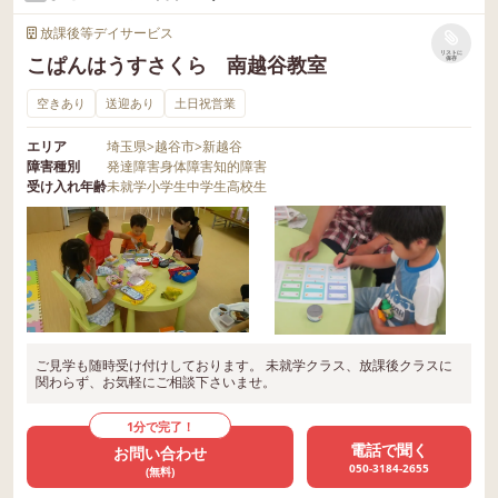
放課後等デイサービス
リストに
こぱんはうすさくら 南越谷教室
保存
空きあり
送迎あり
土日祝営業
エリア
埼玉県
>
越谷市
>
新越谷
障害種別
発達障害
身体障害
知的障害
受け入れ年齢
未就学
小学生
中学生
高校生
ご見学も随時受け付けしております。 未就学クラス、放課後クラスに
関わらず、お気軽にご相談下さいませ。
1分で完了！
電話で聞く
お問い合わせ
050-3184-2655
(無料)