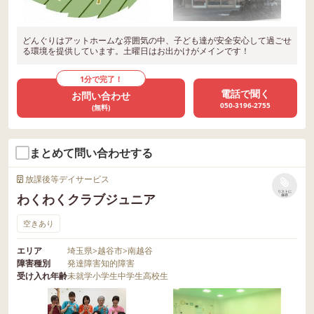
どんぐりはアットホームな雰囲気の中、子ども達が安全安心して過ごせ
る環境を提供しています。土曜日はお出かけがメインです！
1分で完了！
電話で聞く
お問い合わせ
050-3196-2755
(無料)
まとめて問い合わせする
放課後等デイサービス
リストに
わくわくクラブジュニア
保存
空きあり
エリア
埼玉県
>
越谷市
>
南越谷
障害種別
発達障害
知的障害
受け入れ年齢
未就学
小学生
中学生
高校生