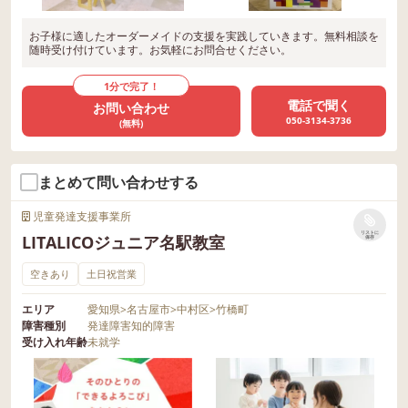
お子様に適したオーダーメイドの支援を実践していきます。無料相談を
随時受け付けています。お気軽にお問合せください。
1分で完了！
電話で聞く
お問い合わせ
050-3134-3736
(無料)
まとめて問い合わせする
児童発達支援事業所
リストに
LITALICOジュニア名駅教室
保存
空きあり
土日祝営業
エリア
愛知県
>
名古屋市
>
中村区
>
竹橋町
障害種別
発達障害
知的障害
受け入れ年齢
未就学