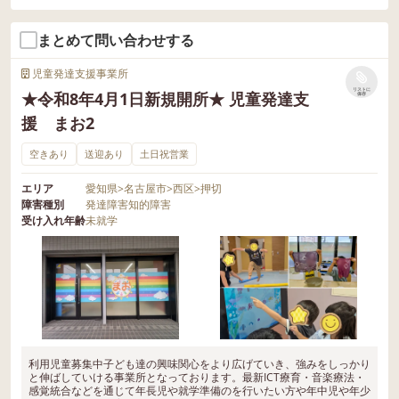
まとめて問い合わせする
児童発達支援事業所
リストに
★令和8年4月1日新規開所★ 児童発達支
保存
援 まお2
空きあり
送迎あり
土日祝営業
エリア
愛知県
>
名古屋市
>
西区
>
押切
障害種別
発達障害
知的障害
受け入れ年齢
未就学
利用児童募集中子ども達の興味関心をより広げていき、強みをしっかり
と伸ばしていける事業所となっております。最新ICT療育・音楽療法・
感覚統合などを通じて年長児や就学準備のを行いたい方や年中児や年少