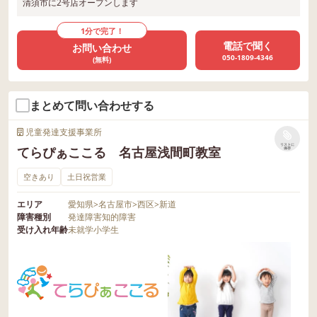
清須市に2号店オープンします
1分で完了！
電話で聞く
お問い合わせ
050-1809-4346
(無料)
まとめて問い合わせする
児童発達支援事業所
リストに
てらぴぁここる 名古屋浅間町教室
保存
空きあり
土日祝営業
エリア
愛知県
>
名古屋市
>
西区
>
新道
障害種別
発達障害
知的障害
受け入れ年齢
未就学
小学生