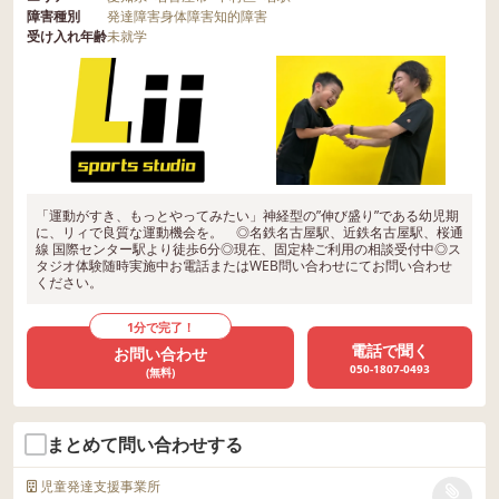
障害種別
発達障害
身体障害
知的障害
受け入れ年齢
未就学
「運動がすき、もっとやってみたい」神経型の”伸び盛り”である幼児期
に、リィで良質な運動機会を。 ◎名鉄名古屋駅、近鉄名古屋駅、桜通
線 国際センター駅より徒歩6分◎現在、固定枠ご利用の相談受付中◎ス
タジオ体験随時実施中お電話またはWEB問い合わせにてお問い合わせ
ください。
1分で完了！
電話で聞く
お問い合わせ
050-1807-0493
(無料)
まとめて問い合わせする
児童発達支援事業所