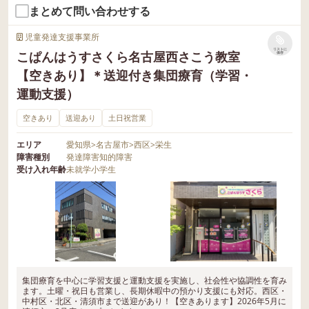
まとめて問い合わせする
児童発達支援事業所
リストに
こぱんはうすさくら名古屋西さこう教室
保存
【空きあり】＊送迎付き集団療育（学習・
運動支援）
空きあり
送迎あり
土日祝営業
エリア
愛知県
>
名古屋市
>
西区
>
栄生
障害種別
発達障害
知的障害
受け入れ年齢
未就学
小学生
集団療育を中心に学習支援と運動支援を実施し、社会性や協調性を育み
ます。土曜・祝日も営業し、長期休暇中の預かり支援にも対応。西区・
中村区・北区・清須市まで送迎があり！【空きあります】2026年5月に