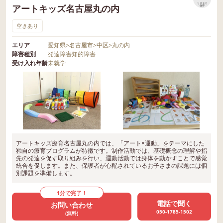
リストに
アートキッズ名古屋丸の内
保存
空きあり
エリア
愛知県
>
名古屋市
>
中区
>
丸の内
障害種別
発達障害
知的障害
受け入れ年齢
未就学
アートキッズ療育名古屋丸の内では、「アート×運動」をテーマにした
独自の療育プログラムが特徴です。制作活動では、基礎概念の理解や指
先の発達を促す取り組みを行い、運動活動では身体を動かすことで感覚
統合を促します。また、保護者が心配されているお子さまの課題には個
別課題を準備します。
1分で完了！
電話で聞く
お問い合わせ
050-1785-1502
(無料)