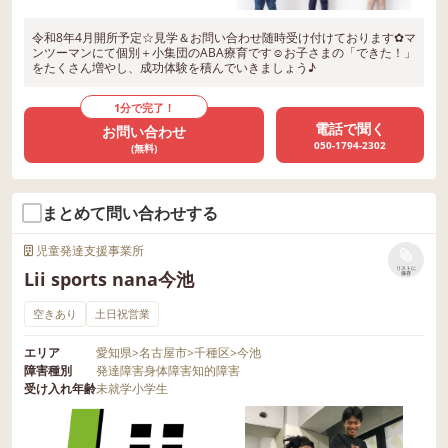
令和8年4月開所予定☆見学＆お問い合わせ随時受け付けております✿マ
ンツーマンにて個別＋小集団のABA療育です☺お子さまの「できた！」
をたくさん増やし、成功体験を積んでいきましょう♪
1分で完了！
電話で聞く
お問い合わせ
050-1794-2302
(無料)
まとめて問い合わせする
児童発達支援事業所
リストに
Lii sports nana今池
保存
空きあり
土日祝営業
エリア
愛知県
>
名古屋市
>
千種区
>
今池
障害種別
発達障害
身体障害
知的障害
受け入れ年齢
未就学
小学生