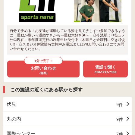
自分で決める！お友達が運動している姿を見て少しずつ参加できるよう
に！運動が嫌い→運動すきかも→運動大好き💓へ！◎今池駅より徒歩5
分◎現在、来年度固定枠の利用申込受付中（木曜日と金曜日に空き枠あ
り‼）◎スタジオ体験随時実施中お電話またはWEB問い合わせにてお問
い合わせください。
1分で完了！
電話で聞く
お問い合わせ
050-1792-7388
(無料)
この施設の近くにある駅から探す
伏見
9件
丸の内
9件
国際センター
7件