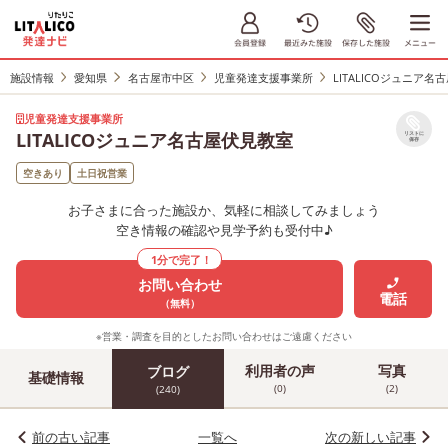
施設情報
愛知県
名古屋市中区
児童発達支援事業所
LITALICOジュニア
児童発達支援事業所
LITALICOジュニア名古屋伏見教室
リストに
保存
空きあり
土日祝営業
お子さまに合った施設か、気軽に相談してみましょう
空き情報の確認や見学予約も受付中♪
1分で完了！
お問い合わせ
電話
（無料）
※営業・調査を目的としたお問い合わせはご遠慮ください
利用者の声
写真
ブログ
基礎情報
(0)
(2)
(240)
前の古い記事
一覧へ
次の新しい記事