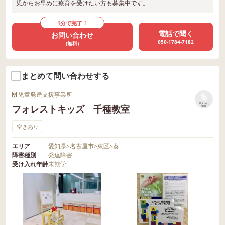
児からお早めに療育を受けたい方も募集中です。
1分で完了！
電話で聞く
お問い合わせ
050-1784-7182
(無料)
まとめて問い合わせする
児童発達支援事業所
リストに
フォレストキッズ 千種教室
保存
空きあり
エリア
愛知県
>
名古屋市
>
東区
>
葵
障害種別
発達障害
受け入れ年齢
未就学