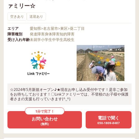
ァミリー☆
空きあり
送迎あり
エリア
愛知県
>
名古屋市
>
東区
>
葵二丁目
障害種別
発達障害
身体障害
知的障害
受け入れ年齢
未就学
小学生
中学生
高校生
☆2024年5月新規オープン♪★現在お申し込み受付中です！是非ご参加
をお待ちしております！〇Linkファミリーでは、不登校のお子様や保護
者さまの支援も行っていきます(^_^)
1分で完了！
電話で聞く
お問い合わせ
050-1809-8487
(無料)