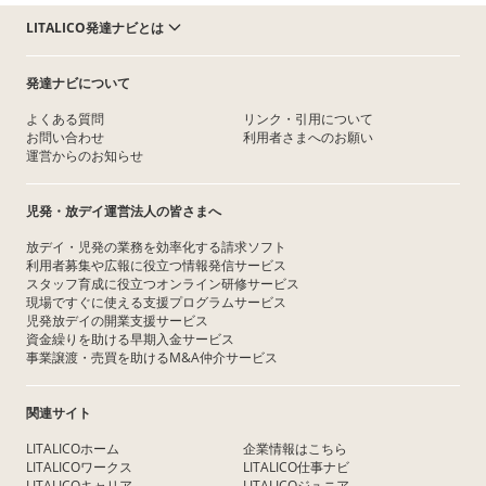
LITALICO発達ナビとは
発達ナビについて
よくある質問
リンク・引用について
お問い合わせ
利用者さまへのお願い
運営からのお知らせ
児発・放デイ運営法人の皆さまへ
放デイ・児発の業務を効率化する請求ソフト
利用者募集や広報に役立つ情報発信サービス
スタッフ育成に役立つオンライン研修サービス
現場ですぐに使える支援プログラムサービス
児発放デイの開業支援サービス
資金繰りを助ける早期入金サービス
事業譲渡・売買を助けるM&A仲介サービス
関連サイト
LITALICOホーム
企業情報はこちら
LITALICOワークス
LITALICO仕事ナビ
LITALICOキャリア
LITALICOジュニア