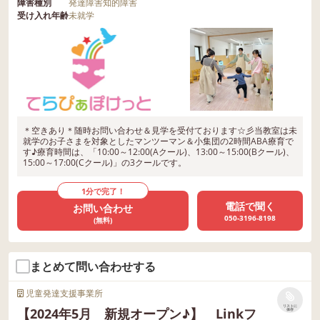
障害種別
発達障害
知的障害
受け入れ年齢
未就学
＊空きあり＊随時お問い合わせ＆見学を受付ております☆彡当教室は未
就学のお子さまを対象としたマンツーマン＆小集団の2時間ABA療育で
す♪療育時間は、「10:00～12:00(Aクール)、13:00～15:00(Bクール)、
15:00～17:00(Cクール)」の3クールです。
1分で完了！
電話で聞く
お問い合わせ
050-3196-8198
(無料)
まとめて問い合わせする
児童発達支援事業所
リストに
【2024年5月 新規オープン♪】 Linkフ
保存