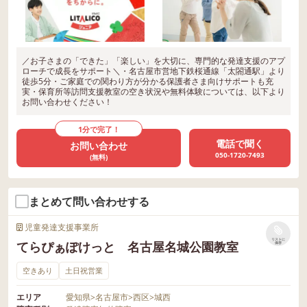
／お子さまの「できた」「楽しい」を大切に、専門的な発達支援のアプ
ローチで成長をサポート＼・名古屋市営地下鉄桜通線「太閤通駅」より
徒歩5分・ご家庭での関わり方が分かる保護者さま向けサポートも充
実・保育所等訪問支援教室の空き状況や無料体験については、以下より
お問い合わせください！
1分で完了！
電話で聞く
お問い合わせ
050-1720-7493
(無料)
まとめて問い合わせする
児童発達支援事業所
リストに
てらぴぁぽけっと 名古屋名城公園教室
保存
空きあり
土日祝営業
エリア
愛知県
>
名古屋市
>
西区
>
城西