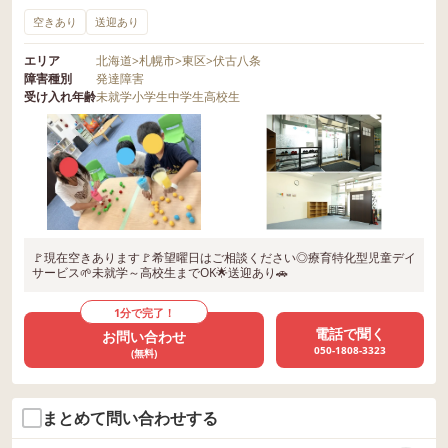
空きあり
送迎あり
エリア
北海道
>
札幌市
>
東区
>
伏古八条
障害種別
発達障害
受け入れ年齢
未就学
小学生
中学生
高校生
🚩現在空きあります🚩希望曜日はご相談ください◎療育特化型児童デイ
サービス🌱未就学～高校生までOK🌟送迎あり🚗
1分で完了！
電話で聞く
お問い合わせ
050-1808-3323
(無料)
まとめて問い合わせする