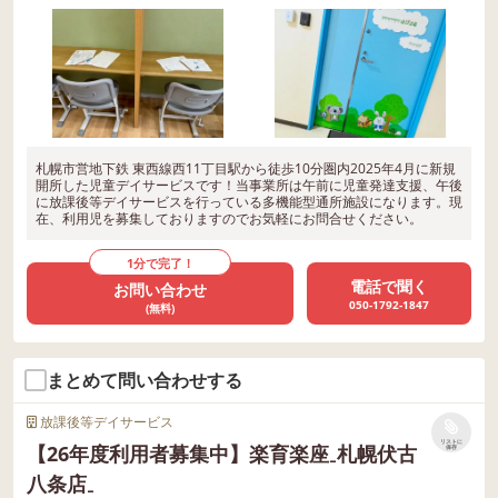
札幌市営地下鉄 東西線西11丁目駅から徒歩10分圏内2025年4月に新規
開所した児童デイサービスです！当事業所は午前に児童発達支援、午後
に放課後等デイサービスを行っている多機能型通所施設になります。現
在、利用児を募集しておりますのでお気軽にお問合せください。
1分で完了！
電話で聞く
お問い合わせ
050-1792-1847
(無料)
まとめて問い合わせする
放課後等デイサービス
リストに
【26年度利用者募集中】楽育楽座₋札幌伏古
保存
八条店₋