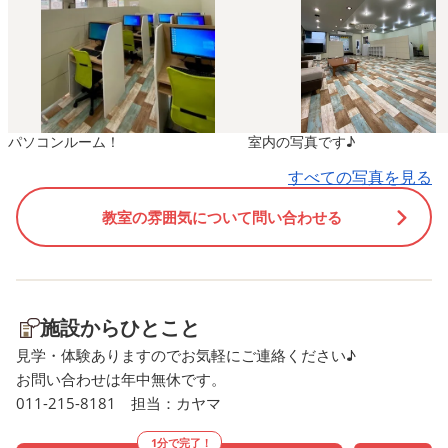
問い合わせ》 ☏011-215-
います🌀🍃 職員の自信作👍
8181 担当 カヤマ
〰︎𓈒𓏸 ひまわりの花も 笑
ワーをくれますね🌻🌻 さ
あ、いよいよ明日から夏
🐬🫧‪ 楽しく、元気に過ごし
パソコンルーム！
室内の写真です♪
ましょう(*˘︶˘*).｡.: 《
✨お問い合わせ》 ☏011-21
すべての写真を見る
8181 担当 カヤマ
教室の雰囲気について問い合わせる
施設からひとこと
見学・体験ありますのでお気軽にご連絡ください♪
お問い合わせは年中無休です。
011-215-8181 担当：カヤマ
1分で完了！