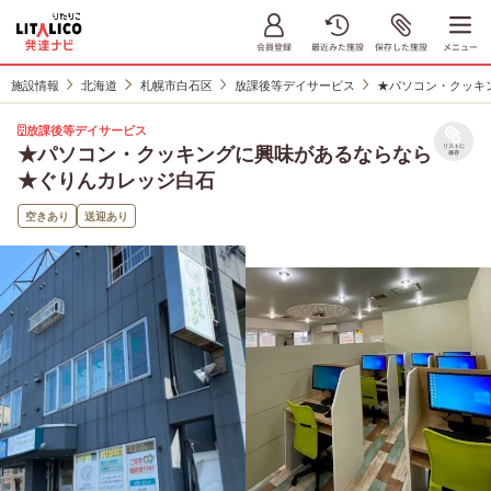
施設情報
北海道
札幌市白石区
放課後等デイサービス
★パソコン・クッキ
放課後等デイサービス
★パソコン・クッキングに興味があるならなら
リストに
保存
★ぐりんカレッジ白石
空きあり
送迎あり