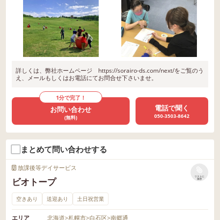
詳しくは、弊社ホームページ https://sorairo-ds.com/next/をご覧のう
え、メールもしくはお電話にてお問合せ下さいませ。
1分で完了！
電話で聞く
お問い合わせ
050-3503-8642
(無料)
まとめて問い合わせする
放課後等デイサービス
リストに
ビオトープ
保存
空きあり
送迎あり
土日祝営業
エリア
北海道
>
札幌市
>
白石区
>
南郷通