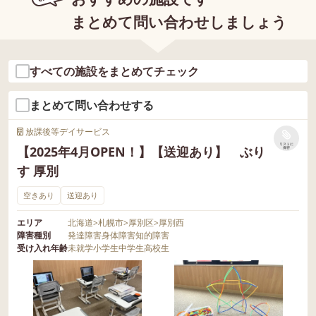
まとめて問い合わせしましょう
すべての施設をまとめてチェック
まとめて問い合わせする
放課後等デイサービス
リストに
【2025年4月OPEN！】【送迎あり】 ぶり
保存
す 厚別
空きあり
送迎あり
エリア
北海道
>
札幌市
>
厚別区
>
厚別西
障害種別
発達障害
身体障害
知的障害
受け入れ年齢
未就学
小学生
中学生
高校生