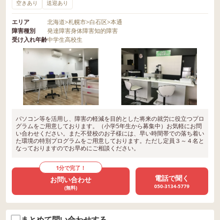
空きあり
送迎あり
エリア
北海道
>
札幌市
>
白石区
>
本通
障害種別
発達障害
身体障害
知的障害
受け入れ年齢
中学生
高校生
パソコン等を活用し、障害の軽減を目的とした将来の就労に役立つプロ
グラムをご用意しております。（小学5年生から募集中）お気軽にお問
い合わせください。また不登校のお子様には、早い時間帯での落ち着い
た環境の特別プログラムをご用意しております。ただし定員３～４名と
なっておりますのでお早めにご相談ください。
1分で完了！
電話で聞く
お問い合わせ
050-3134-5779
(無料)
まとめて問い合わせする