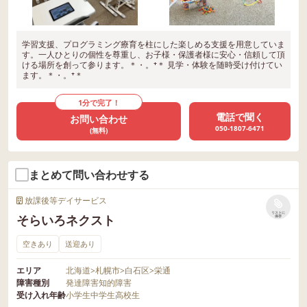
学習支援、プログラミング療育を柱にした楽しめる支援を用意していま
す。一人ひとりの個性を尊重し、お子様・保護者様に安心・信頼して頂
ける場所を創って参ります。＊・。⁺＊ 見学・体験を随時受け付けてい
ます。＊・。⁺＊
1分で完了！
電話で聞く
お問い合わせ
050-1807-6471
(無料)
まとめて問い合わせする
放課後等デイサービス
リストに
そらいろネクスト
保存
空きあり
送迎あり
エリア
北海道
>
札幌市
>
白石区
>
栄通
障害種別
発達障害
知的障害
受け入れ年齢
小学生
中学生
高校生