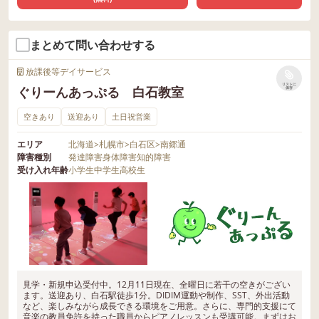
まとめて問い合わせする
放課後等デイサービス
リストに
ぐりーんあっぷる 白石教室
保存
空きあり
送迎あり
土日祝営業
エリア
北海道
>
札幌市
>
白石区
>
南郷通
障害種別
発達障害
身体障害
知的障害
受け入れ年齢
小学生
中学生
高校生
見学・新規申込受付中。12月11日現在、全曜日に若干の空きがござい
ます。送迎あり、白石駅徒歩1分。DIDIM運動や制作、SST、外出活動
など、楽しみながら成長できる環境をご用意。さらに、専門的支援にて
音楽の教員免許を持った職員からピアノレッスンも受講可能。まずはお