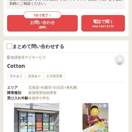
気軽にご相談ください。
1分で完了！
電話で聞く
お問い合わせ
050-1807-8170
(無料)
まとめて問い合わせする
放課後等デイサービス
リストに
Cotton
保存
空きあり
送迎あり
土日祝営業
エリア
北海道
>
札幌市
>
白石区
>
東札幌
障害種別
発達障害
知的障害
受け入れ年齢
未就学
小学生