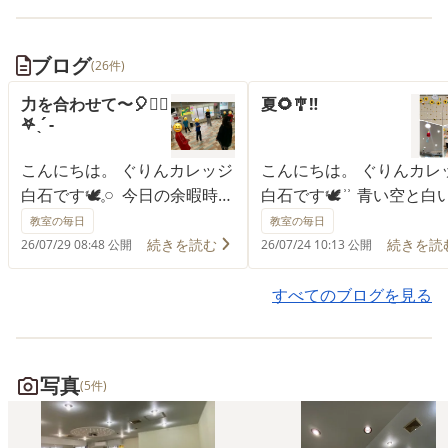
ブログ
(26件)
力を合わせて〜🎈✊🏻
夏🌻🎐‼️
𖤐 ̖´-
こんにちは。 ぐりんカレッジ
こんにちは。 ぐりんカレ
白石です🕊𓈒𓏸︎︎︎︎ 今日の余暇時間
白石です🕊 ͗ ͗ 青い空と白
は？ 今、テレビでも熱い バ
暑い日が続いていますね
教室の毎日
教室の毎日
レーに挑戦‼️ といっても🎈風
夏の工作「ペットボトル
続きを読む
続きを読
26/07/29 08:48 公開
26/07/24 10:13 公開
船バレー😆 風船の特性を活
🎐作り」 完成目指して〜✊
かし 簡単なルールの中 力の
̖´-‼️ 切って、貼って、穴
すべてのブログを見る
加減を考えよう！ となりに仲
モを通して、結んで 沢山
間がいるよー！ イェー
先を使って巧緻性アップ⤴️
イ.ᐟ.ᐟ⭐️ ポイントが決まると
成‼️ 達成感も味わい 自己
写真
(5件)
チームで盛り上がり笑顔にな
感もアップ⤴️ 色とりどり
れた時間 気持ちの良い汗を
鈴🎐 エアコンの風に揺れ
かいたね⭐️𓂃꙳⋆😊 《見学✨
短冊が 涼しさを伝えてく