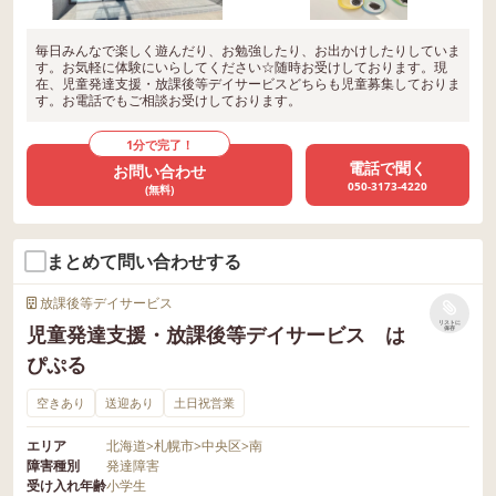
毎日みんなで楽しく遊んだり、お勉強したり、お出かけしたりしていま
す。お気軽に体験にいらしてください☆随時お受けしております。現
在、児童発達支援・放課後等デイサービスどちらも児童募集しておりま
す。お電話でもご相談お受けしております。
1分で完了！
電話で聞く
お問い合わせ
050-3173-4220
(無料)
まとめて問い合わせする
放課後等デイサービス
リストに
児童発達支援・放課後等デイサービス は
保存
ぴぷる
空きあり
送迎あり
土日祝営業
エリア
北海道
>
札幌市
>
中央区
>
南
障害種別
発達障害
受け入れ年齢
小学生