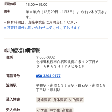
長期休暇
13:00〜19:00
備考
年末年始（12月29日～1月3日）まではお休み頂きま
す。
※ 療育時間は、直接事業所にお問合せください
※ 営業時間外も問い合わせは受け付けております
施設詳細情報
住所
〒003-0832
北海道札幌市白石区北郷２条１２丁目６－
６ ＡＫＡＳＨＩＹＡビル１Ｆ
電話番号
050-3204-0177
近隣駅
平和駅・南郷１３丁目駅・白石駅・南郷１８
丁目駅・厚別駅
受入障害
発達障害
身体障害
知的障害
受入年齢
小学生
中学生
高校生