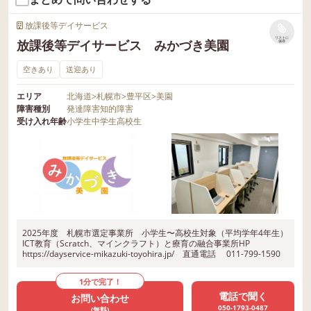
放課後等デイサービス
リストに
放課後等デイサービス みかづき美園
保存
空きあり
送迎あり
エリア
北海道
>
札幌市
>
豊平区
>
美園
障害種別
発達障害
知的障害
受け入れ年齢
小学生
中学生
高校生
2025年度 札幌市選定事業所 小学生〜高校生対象（平均学年4年生）
ICT教育（Scratch、マインクラフト）と療育の融合事業所HP
https://dayservice-mikazuki-toyohira.jp/ 直通電話 011-799-1590
1分で完了！
電話で聞く
お問い合わせ
050-1793-0487
(無料)