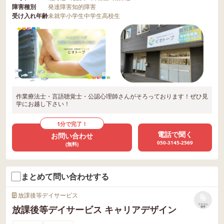
障害種別
発達障害
知的障害
受け入れ年齢
未就学
小学生
中学生
高校生
作業療法士・言語聴覚士・公認心理師さんがそろっております！ぜひ見
学にお越し下さい！
1分で完了！
電話で聞く
お問い合わせ
050-3145-2569
(無料)
まとめて問い合わせする
放課後等デイサービス
リストに
放課後等デイサービス キャリアデザイン
保存