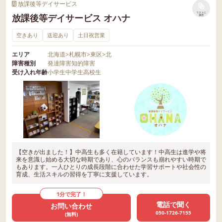
放課後等デイサービス
リストに
放課後等デイサービス オハナ
保存
空きあり
送迎あり
土日祝営業
エリア
北海道
>
札幌市
>
東区
>
北
障害種別
発達障害
知的障害
受け入れ年齢
小学生
中学生
高校生
【空きが出ました！】中高生も多く在籍しています！中高生は進学や将
来を意識し始める大切な時期であり、心のバランスも崩れやすい時期で
もあります。一人ひとりの成長段階に合わせた学習サポートや社会性の
育成、生活スキルの習得を丁寧に支援しています。
1分で完了！
電話で聞く
お問い合わせ
050-1726-7155
(無料)