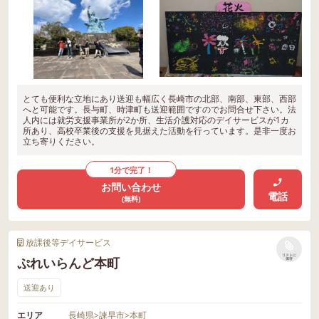
とても便利な立地にあり送迎も幅広く長崎市の北部、南部、東部、西部
へと可能です。長与町、時津町も送迎範囲ですのでお問合せ下さい。法
人内には就労支援事業所が2か所、生活介護対応のデイサービスが1カ
所あり、高校卒業後の支援を見据えた活動を行っています。是非一度お
立ち寄りください。
1分で完了！
お問い合わせ
電話
(無料)
放課後等デイサービス
リストに
ぷれいらんど本町
保存
送迎あり
エリア
長崎県
>
諫早市
>
本町