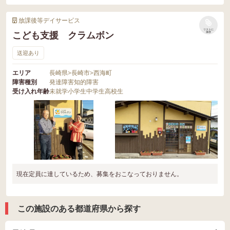
放課後等デイサービス
リストに
こども支援 クラムボン
保存
送迎あり
エリア
長崎県
>
長崎市
>
西海町
障害種別
発達障害
知的障害
受け入れ年齢
未就学
小学生
中学生
高校生
現在定員に達しているため、募集をおこなっておりません。
この施設のある都道府県から探す