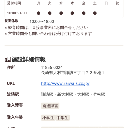
受付時間
月
火
水
木
金
土
日
祝
10:00〜18:00
長期休暇
10:00〜18:00
※ 療育時間は、直接事業所にお問合せください
※ 営業時間外も問い合わせは受け付けております
施設詳細情報
住所
〒856-0024
長崎県大村市諏訪三丁目７３番地１
URL
http://www.raiwa-s.co.jp/
近隣駅
諏訪駅・新大村駅・大村駅・竹松駅
受入障害
発達障害
受入年齢
小学生
中学生