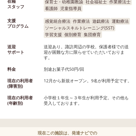
在籍
保育士・幼稚園教諭
社会福祉士
作業療法士
スタッフ
看護師
児童指導員
支援
感覚統合療法
作業療法
遊戯療法
運動療法
プログラム
ソーシャルスキルトレーニング(SST)
学習支援
個別療育
集団療育
送迎
送迎あり。諏訪周辺の学校。保護者様での送
サポート
迎が困難な方に限らせていただいておりま
す。
料金
別途お菓子代50円/回
現在の利用者
12月から新規オープン。9名が利用予定です。
(障害別)
現在の利用者
小学校１年生～３年生が利用予定。その他も
(年齢別)
受入しております。
現在この施設は、発達ナビでの