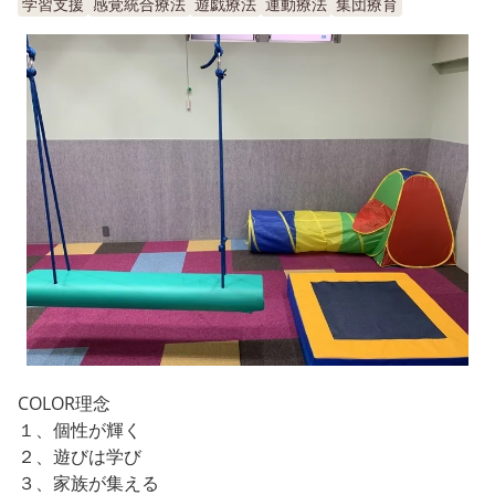
学習支援
感覚統合療法
遊戯療法
運動療法
集団療育
COLOR理念
１、個性が輝く
２、遊びは学び
３、家族が集える