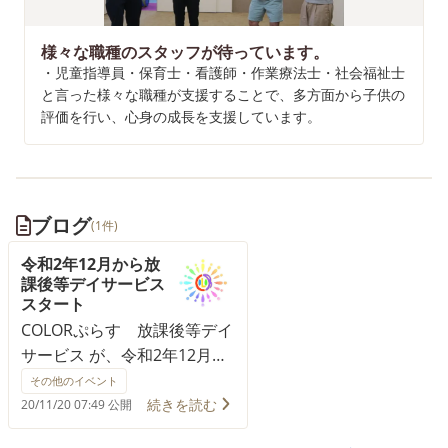
様々な職種のスタッフが待っています。
・児童指導員・保育士・看護師・作業療法士・社会福祉士
と言った様々な職種が支援することで、多方面から子供の
評価を行い、心身の成長を支援しています。
ブログ
(1件)
令和2年12月から放
課後等デイサービス
スタート
COLORぷらす 放課後等デイ
サービス が、令和2年12月よ
りスタートします。 『遊び
その他のイベント
は学び』遊び・体験を中心と
続きを読む
20/11/20 07:49 公開
した療育支援を行っていきま