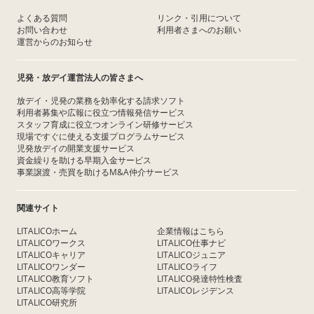
よくある質問
リンク・引用について
お問い合わせ
利用者さまへのお願い
運営からのお知らせ
児発・放デイ運営法人の皆さまへ
放デイ・児発の業務を効率化する請求ソフト
利用者募集や広報に役立つ情報発信サービス
スタッフ育成に役立つオンライン研修サービス
現場ですぐに使える支援プログラムサービス
児発放デイの開業支援サービス
資金繰りを助ける早期入金サービス
事業譲渡・売買を助けるM&A仲介サービス
関連サイト
LITALICOホーム
企業情報はこちら
LITALICOワークス
LITALICO仕事ナビ
LITALICOキャリア
LITALICOジュニア
LITALICOワンダー
LITALICOライフ
LITALICO教育ソフト
LITALICO発達特性検査
LITALICO高等学院
LITALICOレジデンス
LITALICO研究所