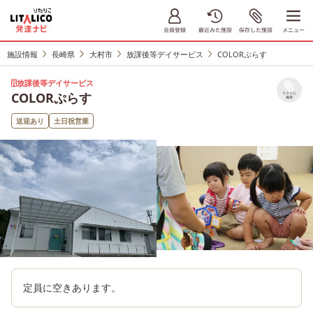
施設情報
長崎県
大村市
放課後等デイサービス
COLORぷらす
放課後等デイサービス
COLORぷらす
リストに
保存
送迎あり
土日祝営業
定員に空きあります。