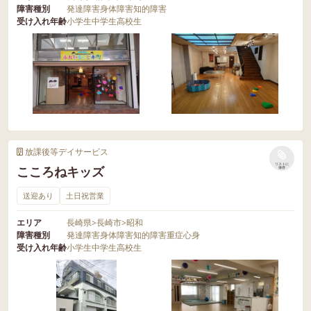
障害種別
発達障害
身体障害
知的障害
受け入れ年齢
小学生
中学生
高校生
放課後等デイサービス
リストに
こころねキッズ
保存
送迎あり
土日祝営業
エリア
長崎県
>
長崎市
>
昭和
障害種別
発達障害
身体障害
知的障害
重症心身
受け入れ年齢
小学生
中学生
高校生