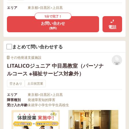
エリア
東京都
>
目黒区
>
上目黒
1分で完了！
お問い合わせ
電話
(無料)
まとめて問い合わせする
その他発達支援施設
リストに
LITALICOジュニア 中目黒教室（パーソナ
保存
ルコース ※福祉サービス対象外）
空きあり
土日祝営業
エリア
東京都
>
目黒区
>
上目黒
障害種別
発達障害
知的障害
受け入れ年齢
未就学
小学生
中学生
高校生