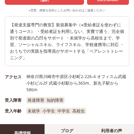
（無料）
※営業・調査を目的としたお問い合わせはご遠慮ください
【発達支援専門の教室】新規募集中（※受給者証を使わずに
通うコース） ・受給者証を利用しない、実費で通う、完全個
別で発達面の凸凹をサポート ・未就学から高校生まで、学
習、ソーシャルスキル、ライフスキル、学校連携等に対応 ・
おうちでの実践を指導員がサポートする「ペアレントトレー
ニング」
神奈川県川崎市中原区小杉町2-226-4 オフィスム武蔵
アクセス
小杉ビル2F 武蔵小杉駅から365m、新丸子駅から
586m
受入障害
発達障害
知的障害
受入年齢
未就学
小学生
中学生
高校生
ブログ
利用者の声
基礎情報