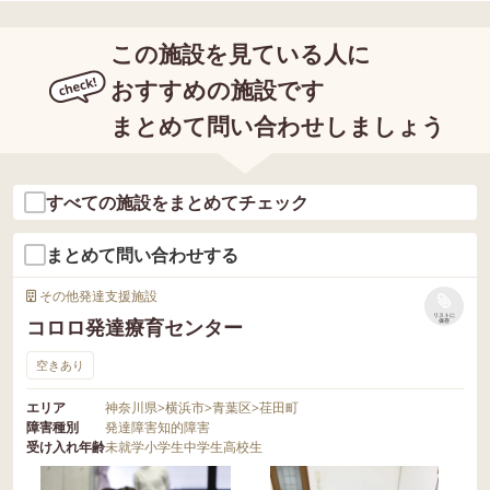
この施設を見ている人に
おすすめの施設です
まとめて問い合わせしましょう
すべての施設をまとめてチェック
まとめて問い合わせする
その他発達支援施設
リストに
コロロ発達療育センター
保存
空きあり
エリア
神奈川県
>
横浜市
>
青葉区
>
荏田町
障害種別
発達障害
知的障害
受け入れ年齢
未就学
小学生
中学生
高校生