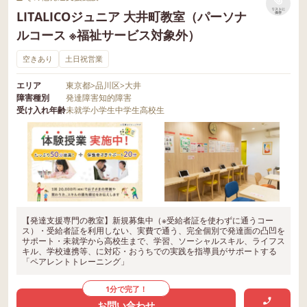
リストに
LITALICOジュニア 大井町教室（パーソナ
保存
ルコース ※福祉サービス対象外）
空きあり
土日祝営業
エリア
東京都
>
品川区
>
大井
障害種別
発達障害
知的障害
受け入れ年齢
未就学
小学生
中学生
高校生
【発達支援専門の教室】新規募集中（※受給者証を使わずに通うコー
ス）・受給者証を利用しない、実費で通う、完全個別で発達面の凸凹を
サポート・未就学から高校生まで、学習、ソーシャルスキル、ライフス
キル、学校連携等、に対応・おうちでの実践を指導員がサポートする
「ペアレントトレーニング」
1分で完了！
お問い合わせ