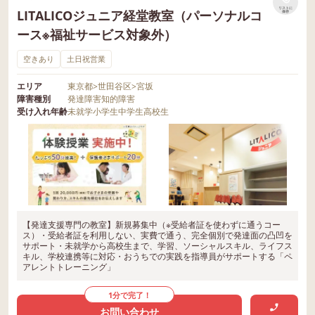
リストに
LITALICOジュニア経堂教室（パーソナルコ
保存
ース※福祉サービス対象外）
空きあり
土日祝営業
エリア
東京都
>
世田谷区
>
宮坂
障害種別
発達障害
知的障害
受け入れ年齢
未就学
小学生
中学生
高校生
【発達支援専門の教室】新規募集中（※受給者証を使わずに通うコー
ス）・受給者証を利用しない、実費で通う、完全個別で発達面の凸凹を
サポート・未就学から高校生まで、学習、ソーシャルスキル、ライフス
キル、学校連携等に対応・おうちでの実践を指導員がサポートする「ペ
アレントトレーニング」
1分で完了！
お問い合わせ