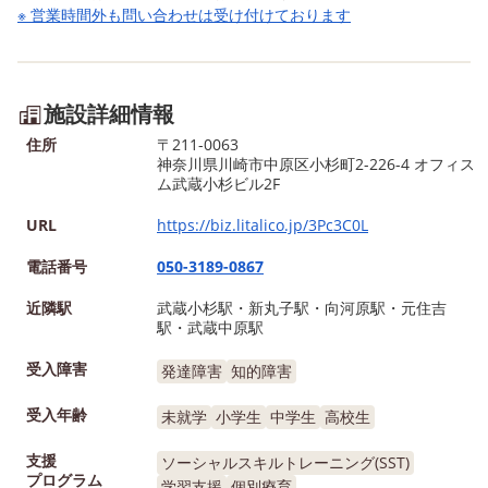
※ 営業時間外も問い合わせは受け付けております
施設詳細情報
住所
〒211-0063
神奈川県川崎市中原区小杉町2-226-4 オフィス
ム武蔵小杉ビル2F
URL
https://biz.litalico.jp/3Pc3C0L
電話番号
050-3189-0867
近隣駅
武蔵小杉駅・新丸子駅・向河原駅・元住吉
駅・武蔵中原駅
受入障害
発達障害
知的障害
受入年齢
未就学
小学生
中学生
高校生
支援
ソーシャルスキルトレーニング(SST)
プログラム
学習支援
個別療育