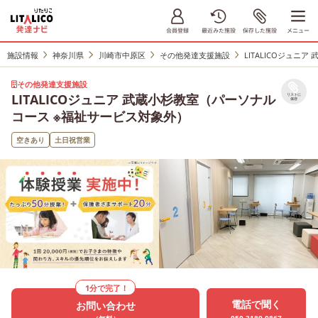
施設情報
神奈川県
川崎市中原区
その他発達支援施設
LITALICOジュ
その他発達支援施設
LITALICOジュニア 武蔵小杉教室（パーソナル
リストに
保存
コース ※福祉サービス対象外）
空きあり
土日祝営業
1分で完了！
電話で聞く
お問い合わせ
050-3189-0867