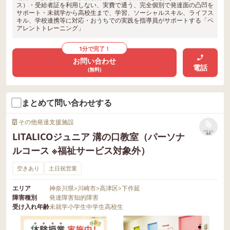
ス）・受給者証を利用しない、実費で通う、完全個別で発達面の凸凹を
サポート・未就学から高校生まで、学習、ソーシャルスキル、ライフス
キル、学校連携等に対応・おうちでの実践を指導員がサポートする「ペ
アレントトレーニング」
1分で完了！
お問い合わせ
電話
(無料)
まとめて問い合わせする
その他発達支援施設
リストに
LITALICOジュニア 溝の口教室（パーソナ
保存
ルコース ※福祉サービス対象外）
空きあり
土日祝営業
エリア
神奈川県
>
川崎市
>
高津区
>
下作延
障害種別
発達障害
知的障害
受け入れ年齢
未就学
小学生
中学生
高校生