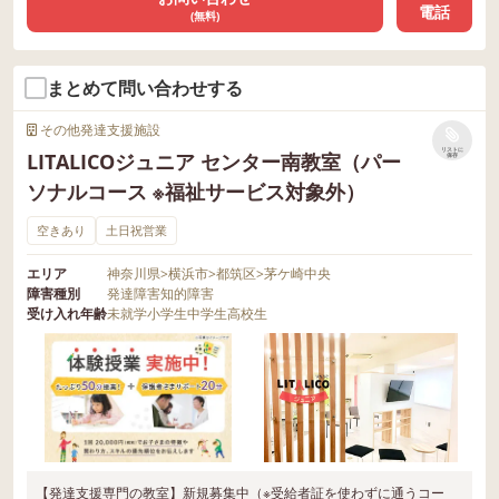
電話
(無料)
まとめて問い合わせする
その他発達支援施設
リストに
LITALICOジュニア センター南教室（パー
保存
ソナルコース ※福祉サービス対象外）
空きあり
土日祝営業
エリア
神奈川県
>
横浜市
>
都筑区
>
茅ケ崎中央
障害種別
発達障害
知的障害
受け入れ年齢
未就学
小学生
中学生
高校生
【発達支援専門の教室】新規募集中（※受給者証を使わずに通うコー