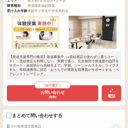
エリア
東京都
>
世田谷区
>
太子堂
障害種別
発達障害
知的障害
受け入れ年齢
未就学
小学生
中学生
高校生
【発達支援専門の教室】新規募集中（※受給者証を使わずに通うコー
ス）・受給者証を利用しない、実費で通う、完全個別で発達面の凸凹を
サポート・未就学から高校生まで、学習、ソーシャルスキル、ライフス
キル、学校連携等に対応・おうちでの実践を指導員がサポートする「ペ
アレントトレーニング」
1分で完了！
お問い合わせ
電話
(無料)
まとめて問い合わせする
その他発達支援施設