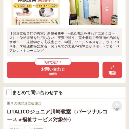
【発達支援専門の教室】新規募集中（※受給者証を使わずに通うコー
ス）・受給者証を利用しない、実費で通う、完全個別で発達面の凸凹を
サポート・未就学から高校生まで、学習、ソーシャルスキル、ライフス
キル、学校連携等に対応・おうちでの実践を指導員がサポートする「ペ
アレントトレーニング」
1分で完了！
お問い合わせ
電話
(無料)
まとめて問い合わせする
その他発達支援施設
リストに
LITALICOジュニア川崎教室（パーソナルコ
保存
ース ※福祉サービス対象外）