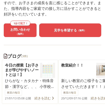
すので、お子さまの成長を直に感じることができます。ま
た、指導内容をご家庭での接し方に活かすことができると
好評をいただいています。
1分で完了！
お問い合わせ
見学を希望する
（無料）
（無料）
ブログ
(3件)
今日の授業【お子さ
教室紹介！！
まが学びやすいノー
トとは！】
ひらがな・カタカナ・特殊音
新しい教室のご様子をご
節・漢字など、、、 小学校へ
させていただきます！！ 
入学すると連絡帳に自分の名
ェをイメージした、安心
教室の毎日
教室の毎日
前を書いたりする場面や、 読
届けする空間です！！ お
続きを読む
続きを読
21/01/13 05:08 公開
20/12/09 07:16 公開
書感想文など字を書くシーン
まも親御様も落ち着いて