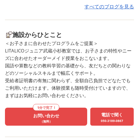
が増えてきますよね！ 字を
していあだくことができ
すべてのブログを見る
バランスよく書くことが苦
す。 ぜひ、教室におこし
手・枠の中に収めることが苦
い！！
手なお子様へ まず大切なの
施設からひとこと
はお子様に合わせたノートを
＜お子さまに合わせたプログラムをご提案＞
選択することです！ マス目の
LITALICOジュニア武蔵小杉教室では、お子さまの特性やニー
大きさやリード線の有無、4
ズに合わせたオーダーメイド授業をおこないます。
色に色分けされたマス目など
国語や算数などの教科学習の基礎から、友だちとの関わりな
様々な種類があります。 そ
どのソーシャルスキルまで幅広くサポート。
してここでのねらいは、
受給者証明書の有無に関わらず、全額自己負担でどなたでも
「‘‘文字の形と位置が分かりや
ご利用いただけます。体験授業も随時受付けていますので、
すい状態になっている見本‘‘
まずはお気軽にお問い合わせください。
を見て書く」 「‘‘文字の形と
位置が分かりやすい紙‘‘ で書
1分で完了！
電話で聞く
く」ことです！ はじめに文
お問い合わせ
050-3189-0867
（無料）
字と位置が分かりやすい見本
を選びます。 次にその見本を
見ながら字を書いていきま