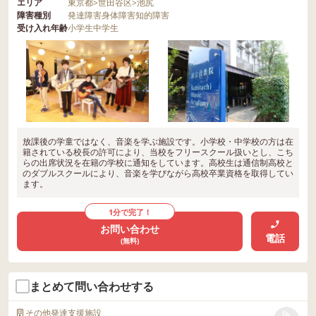
エリア
東京都
>
世田谷区
>
池尻
障害種別
発達障害
身体障害
知的障害
受け入れ年齢
小学生
中学生
放課後の学童ではなく、音楽を学ぶ施設です。小学校・中学校の方は在
籍されている校長の許可により、当校をフリースクール扱いとし、こち
らの出席状況を在籍の学校に通知をしています。高校生は通信制高校と
のダブルスクールにより、音楽を学びながら高校卒業資格を取得してい
ます。
1分で完了！
お問い合わせ
電話
(無料)
まとめて問い合わせする
その他発達支援施設