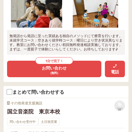
無発語から発語に至った実績ある独自のメソッドにて療育を行います。
未就学児コース：空きあり就学時コース：曜日により空き状況異なりま
す。教室にお問い合わせください初回無料発達相談実施しております。
まずは、一度親子で体験にいらしてください。お待ちしております♪
1分で完了！
お問い合わせ
電話
(無料)
まとめて問い合わせする
その他発達支援施設
リストに
国立音楽院 東京本校
保存
問い合わせ受付中
土日祝営業