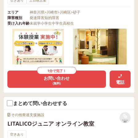
空きあり
土日祝営業
エリア
神奈川県
>
川崎市
>
川崎区
>
砂子
障害種別
発達障害
知的障害
受け入れ年齢
未就学
小学生
中学生
高校生
1分で完了！
お問い合わせ
電話
(無料)
まとめて問い合わせする
その他発達支援施設
リストに
LITALICOジュニア オンライン教室
保存
空きあり