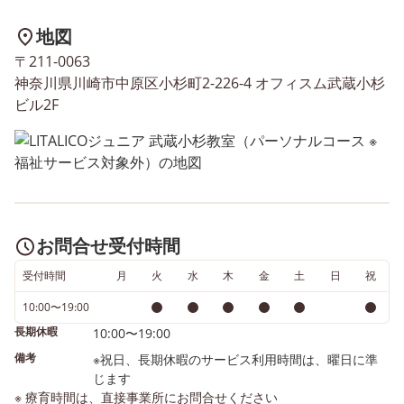
す。 ここでのポイントは、
地図
【見本と実際に書くマス目を
〒211-0063
同じにする】ことです！ 同
神奈川県川崎市中原区小杉町2-226-4 オフィスム武蔵小杉
じマス目にすることで、今自
ビル2F
分がどこまで書いているか お
手本を見て気づきやすくなり
ます。 その時に枠のどのあた
りからはみ出しやすいか、始
点・終点の位置など 自分のつ
まずきポイントを見つけてレ
お問合せ受付時間
ベルアップすることが出来ま
す！ 授業ではお子様のつま
受付時間
月
火
水
木
金
土
日
祝
ずきポイントを指導員と一緒
10:00〜19:00
に見つけていき、 たくさんの
長期休暇
10:00〜19:00
「できた！」場面をつくって
いきます！
備考
※祝日、長期休暇のサービス利用時間は、曜日に準
じます
※ 療育時間は、直接事業所にお問合せください