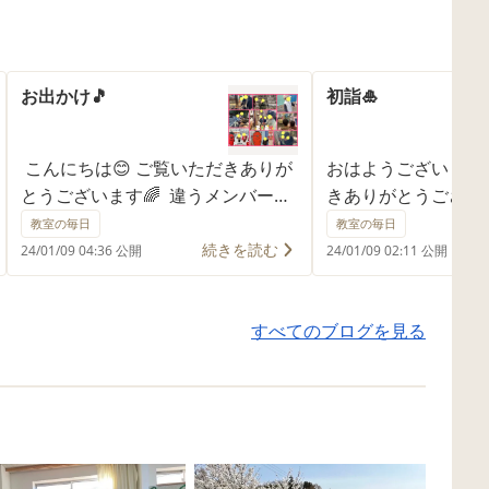
お出かけ🎵
初詣🎍
こんにちは😊 ご覧いただきありが
おはようございます
とうございます🌈 違うメンバーで
きありがとうございま
初詣に行ったり、 お友だちのリク
は、みんなで初詣に
教室の毎日
教室の毎日
エストでめんたいパークに行った
どんな1年になるのか
続きを読む
24/01/09 04:36 公開
24/01/09 02:11 公開
り、深田公園の迷路を楽しんだり
校も始まるぞー‼️
🎵 早くもいろんなところへお出か
すべてのブログを見る
けです✨ みんなリクエストありが
とう😆笑