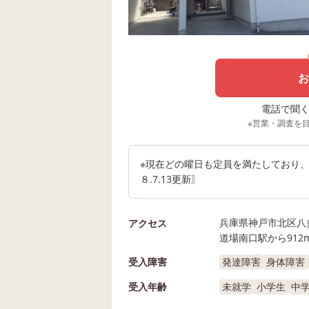
お
電話で聞く場
※営業・調査を
※現在どの曜日も定員を満たしており、
８.7.13更新〗
兵庫県神戸市北区八多
アクセス
道場南口駅から912
受入障害
発達障害
身体障害
受入年齢
未就学
小学生
中