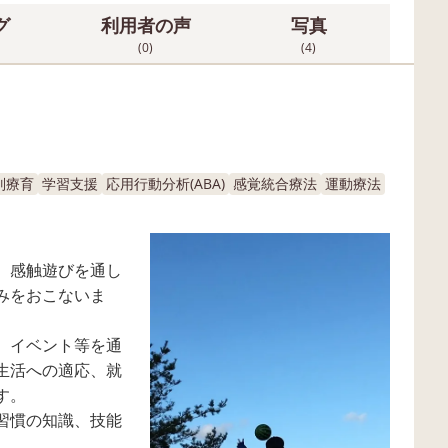
グ
利用者の声
写真
(0)
(4)
別療育
学習支援
応用行動分析(ABA)
感覚統合療法
運動療法
、感触遊びを通し
みをおこないま
、イベント等を通
生活への適応、就
す。
習慣の知識、技能