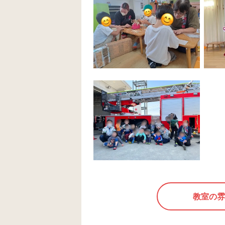
です😌💓
教室の雰