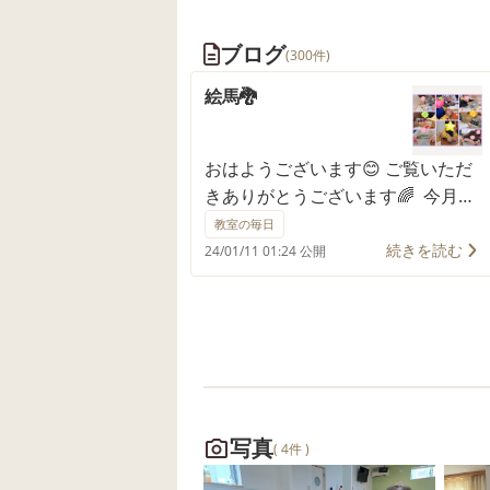
ブログ
(300件)
絵馬🐉
おはようございます😊 ご覧いただ
きありがとうございます🌈 今月の
制作で、絵馬を作っています。 み
教室の毎日
んなのお願い事は…🤔 「◯◯に行
続きを読む
24/01/11 01:24 公開
きたい」「◯◯になりたい」 叶う
といいね💕 ポケモン大好きメンバ
ーは、辰のイラストの代わりにミ
ニリュウ、ハクリュー、ギャラド
スの切り抜きを貼ってカッコよく✨
とーっても小さな丸シールを、苦
戦しながらも頑張って貼るお友だ
写真
( 4件 )
ち👍 今月も素敵な作品がたくさん