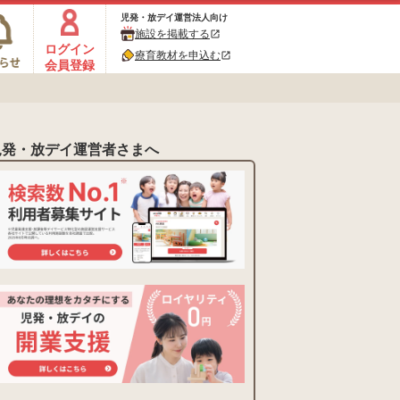
児発・放デイ運営法人向け
施設を掲載する
open_in_new
ログイン
療育教材を申込む
open_in_new
会員登録
児発・放デイ運営者さまへ