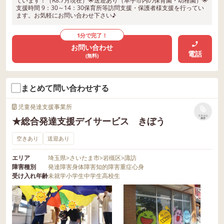
ています！（R8.7月現在）🌟送迎あり（幸手市内の保育園・幼稚園）🌟
支援時間 9：30～14：30保育所等訪問支援・保護者様支援を行ってい
ます。お気軽にお問い合わせ下さい♪
1分で完了！
お問い合わせ
電話
(無料)
まとめて問い合わせする
児童発達支援事業所
リストに
★総合発達支援デイサービス きぼう
保存
空きあり
送迎あり
エリア
埼玉県
>
さいたま市
>
岩槻区
>
諏訪
障害種別
発達障害
身体障害
知的障害
重症心身
受け入れ年齢
未就学
小学生
中学生
高校生