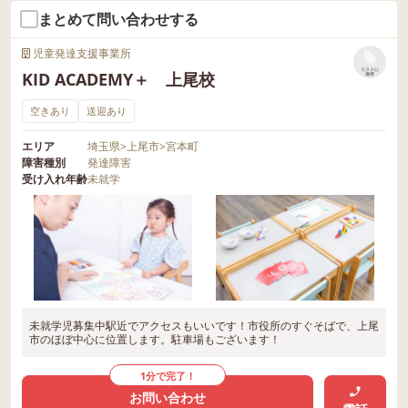
まとめて問い合わせする
児童発達支援事業所
リストに
KID ACADEMY＋ 上尾校
保存
空きあり
送迎あり
エリア
埼玉県
>
上尾市
>
宮本町
障害種別
発達障害
受け入れ年齢
未就学
未就学児募集中駅近でアクセスもいいです！市役所のすぐそばで、上尾
市のほぼ中心に位置します。駐車場もございます！
1分で完了！
お問い合わせ