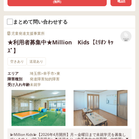
電話
(無料)
まとめて問い合わせする
児童発達支援事業所
リストに
★利用者募集中★Million Kids【ﾐﾘｵﾝ ｷｯ
保存
ｽﾞ】
空きあり
送迎あり
エリア
埼玉県
>
幸手市
>
東
障害種別
発達障害
知的障害
受け入れ年齢
未就学
💫Million Kids💫【2026年4月開所】月～金曜日まで未就学児を募集し