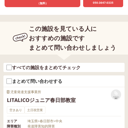
050-3647-0335
（無料）
この施設を見ている人に
おすすめの施設です
まとめて問い合わせしましょう
すべての施設をまとめてチェック
まとめて問い合わせする
児童発達支援事業所
リストに
LITALICOジュニア春日部教室
保存
空きあり
土日祝営業
エリア
埼玉県
>
春日部市
>
中央
障害種別
発達障害
知的障害