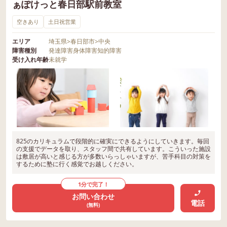
ぁぽけっと春日部駅前教室
空きあり
土日祝営業
エリア
埼玉県
>
春日部市
>
中央
障害種別
発達障害
身体障害
知的障害
受け入れ年齢
未就学
825のカリキュラムで段階的に確実にできるようにしていきます。毎回
の支援でデータを取り、スタッフ間で共有しています。こういった施設
は敷居が高いと感じる方が多数いらっしゃいますが、苦手科目の対策を
するために塾に行く感覚でお越しください。
1分で完了！
お問い合わせ
電話
(無料)