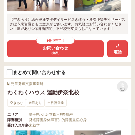
【空きあり】総合発達支援デイサービスきぼう・放課後等デイサービス
きぼう東岩槻ともに空きがございます。お気軽にお問い合わせくださ
い！送迎あり✩保育所訪問、不登校児支援もおこなっています！
1分で完了！
お問い合わせ
電話
(無料)
まとめて問い合わせする
児童発達支援事業所
リストに
わくわくハウス 運動伊奈北校
保存
空きあり
送迎あり
土日祝営業
エリア
埼玉県
>
北足立郡
>
伊奈町寿
障害種別
発達障害
身体障害
知的障害
重症心身
受け入れ年齢
未就学