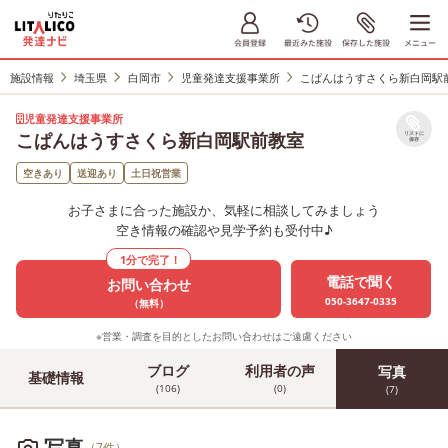
施設情報
埼玉県
白岡市
児童発達支援事業所
こぱんはうすさくら新白岡駅
児童発達支援事業所
こぱんはうすさくら新白岡駅前教室
リストに
保存
空きあり
送迎あり
土日祝営業
お子さまに合った施設か、気軽に相談してみましょう
空き情報の確認や見学予約も受付中♪
1分で完了！
電話で聞く
お問い合わせ
050-3647-0335
（無料）
※営業・調査を目的としたお問い合わせはご遠慮ください
ブログ
利用者の声
写真
基礎情報
(106)
(0)
(7)
写真
（7件）