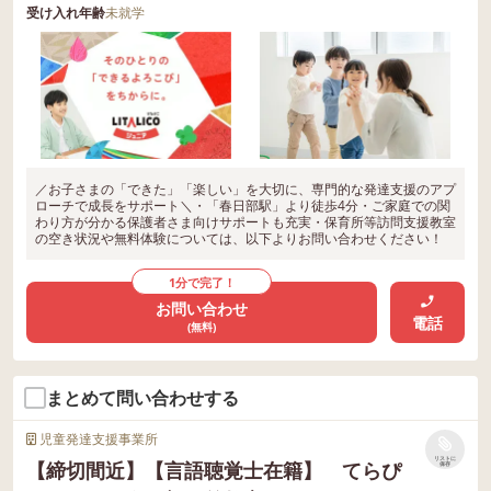
受け入れ年齢
未就学
／お子さまの「できた」「楽しい」を大切に、専門的な発達支援のアプ
ローチで成長をサポート＼・「春日部駅」より徒歩4分・ご家庭での関
わり方が分かる保護者さま向けサポートも充実・保育所等訪問支援教室
の空き状況や無料体験については、以下よりお問い合わせください！
1分で完了！
お問い合わせ
電話
(無料)
まとめて問い合わせする
児童発達支援事業所
リストに
【締切間近】【言語聴覚士在籍】 てらぴ
保存