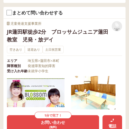
まとめて問い合わせする
児童発達支援事業所
リストに
JR蓮田駅徒歩2分 ブロッサムジュニア蓮田
保存
教室 児発・放デイ
空きあり
送迎あり
土日祝営業
エリア
埼玉県
>
蓮田市
>
本町
障害種別
発達障害
知的障害
受け入れ年齢
未就学
小学生
1分で完了！
お問い合わせ
電話
(無料)