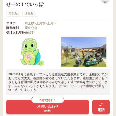
リストに
せーの！でいっぽ
保存
空きあり
送迎あり
エリア
埼玉県
>
上尾市
>
上尾下
障害種別
重症心身
受け入れ年齢
未就学
2024年1月に新規オープンした児童発達支援事業所です。医療的ケアが
あっても大丈夫。看護師が対応させていただきます。重症度が高いお子
さんも保育園の園児や高齢者みんなで楽しく過ごす事を大切にしていま
す。みんないっしょがあたりまえ。せーの！でいっぽで素敵な時間を一
緒に過ごしましょう。
1分で完了！
お問い合わせ
電話
(無料)