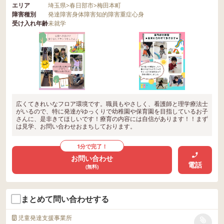
エリア
埼玉県
>
春日部市
>
梅田本町
障害種別
発達障害
身体障害
知的障害
重症心身
受け入れ年齢
未就学
広くてきれいなフロア環境です。職員もやさしく、看護師と理学療法士
がいるので、特に発達がゆっくりで幼稚園や保育園を目指しているお子
さんに、是非きてほしいです！療育の内容には自信があります！！まず
は見学、お問い合わせおまちしております。
1分で完了！
お問い合わせ
電話
(無料)
まとめて問い合わせする
児童発達支援事業所