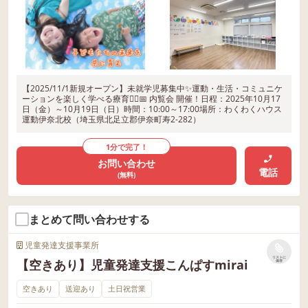
【2025/11/1新規オープン】未就学児募集中✨運動・生活・コミュニケ
ーションを楽しく学べる療育🏃‍♂️📅 内覧会 開催！日程：2025年10月17
日（金）～10月19日（日）時間：10:00～17:00場所：わくわくハウス
運動伊奈北校（埼玉県北足立郡伊奈町寿2-282）
1分で完了！
お問い合わせ
電話
(無料)
まとめて問い合わせする
児童発達支援事業所
リストに
【空きあり】児童発達支援こんぱすmirai
保存
空きあり
送迎あり
土日祝営業