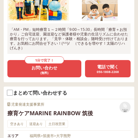
「AM・PM」短時療育１～２時間「9:00～15:30」長時間「療育＋お預
かり」ご自宅送迎、園送迎など保護者様や児童の生活リズムに合わせた
療育を行っております。「見学・体験・相談会」随時受け付けておりま
す。お気軽にお問合せ下さい！(^^)/ （できるを増やす！太陽のリハ
げんき）
1分で完了！
電話で聞く
お問い合わせ
050-1808-2268
(無料)
まとめて問い合わせする
児童発達支援事業所
リストに
療育ケアMARINE RAINBOW 筑後
保存
空きあり
送迎あり
土日祝営業
エリア
福岡県
>
筑後市
>
大字熊野