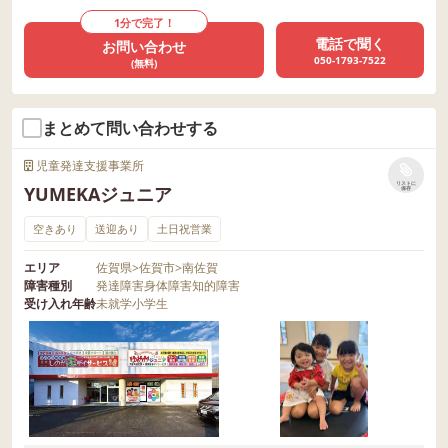
1分で完了！
電話で聞く
お問い合わせ
050-1793-7522
(無料)
まとめて問い合わせする
児童発達支援事業所
リストに
YUMEKAジュニア
保存
空きあり
送迎あり
土日祝営業
エリア
佐賀県
>
佐賀市
>
南佐賀
障害種別
発達障害
身体障害
知的障害
受け入れ年齢
未就学
小学生