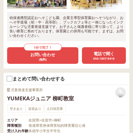
幼保連携型認定おへそこども園、企業主導型保育園おへそつながり、お
へそ学道場（初・中・高等部）、ブックカフェ等と一体になったインク
ルーシブな児童発達支援です。お子さんと保護者様に寄り添って、より
良い療育に努めております。保育園との併用も可能です。まずは、お問
い合わせください。
1分で完了！
電話で聞く
お問い合わせ
050-1807-9419
(無料)
まとめて問い合わせする
児童発達支援事業所
リストに
YUMEKAジュニア 柳町教室
保存
空きあり
送迎あり
土日祝営業
エリア
佐賀県
>
佐賀市
>
柳町
障害種別
発達障害
身体障害
知的障害
重症心身
受け入れ年齢
未就学
小学生
中学生