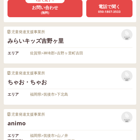
電話で聞く
お問い合わせ
050-1807-3533
(無料)
児童発達支援事業所
リストに
みらいキッズ吉野ヶ里
保存
エリア
佐賀県
>
神埼郡
>
吉野ヶ里町吉田
児童発達支援事業所
リストに
ちゃお・ちゃお
保存
エリア
福岡県
>
筑後市
>
下北島
児童発達支援事業所
リストに
animo
保存
エリア
福岡県
>
筑後市
>
山ノ井