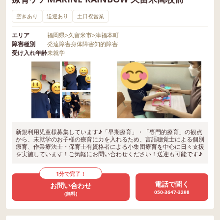
空きあり
送迎あり
土日祝営業
エリア
福岡県
>
久留米市
>
津福本町
障害種別
発達障害
身体障害
知的障害
受け入れ年齢
未就学
新規利用児童様募集しています♪「早期療育」・「専門的療育」の観点
から、未就学のお子様の療育に力を入れるため、言語聴覚士による個別
療育、作業療法士・保育士有資格者による小集団療育を中心に日々支援
を実施しています！ご気軽にお問い合わせください！送迎も可能です♪
1分で完了！
電話で聞く
お問い合わせ
050-3647-3298
(無料)