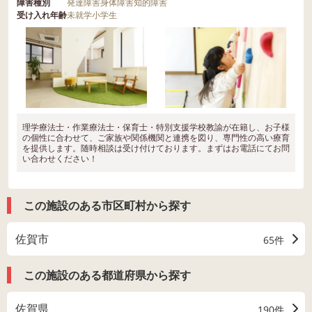
障害種別
発達障害
身体障害
知的障害
受け入れ年齢
未就学
小学生
理学療法士・作業療法士・保育士・特別支援学校教諭が在籍し、お子様
の個性に合わせて、ご家族や関係機関と連携を図り、専門性の高い療育
を提供します。随時相談は受け付けております。まずはお電話にてお問
い合わせください！
この施設のある市区町村から探す
佐賀市
65件
この施設のある都道府県から探す
佐賀県
190件