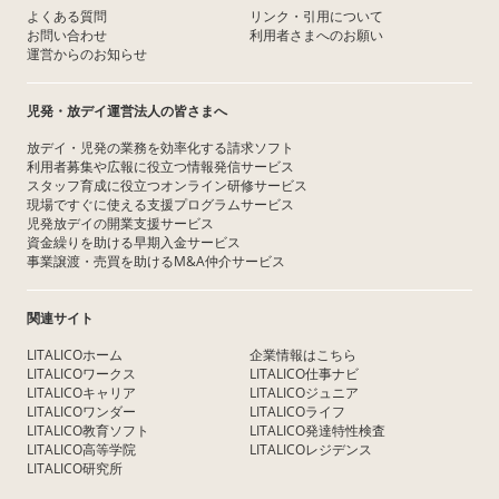
よくある質問
リンク・引用について
お問い合わせ
利用者さまへのお願い
運営からのお知らせ
児発・放デイ運営法人の皆さまへ
放デイ・児発の業務を効率化する請求ソフト
利用者募集や広報に役立つ情報発信サービス
スタッフ育成に役立つオンライン研修サービス
現場ですぐに使える支援プログラムサービス
児発放デイの開業支援サービス
資金繰りを助ける早期入金サービス
事業譲渡・売買を助けるM&A仲介サービス
関連サイト
LITALICOホーム
企業情報はこちら
LITALICOワークス
LITALICO仕事ナビ
LITALICOキャリア
LITALICOジュニア
LITALICOワンダー
LITALICOライフ
LITALICO教育ソフト
LITALICO発達特性検査
LITALICO高等学院
LITALICOレジデンス
LITALICO研究所