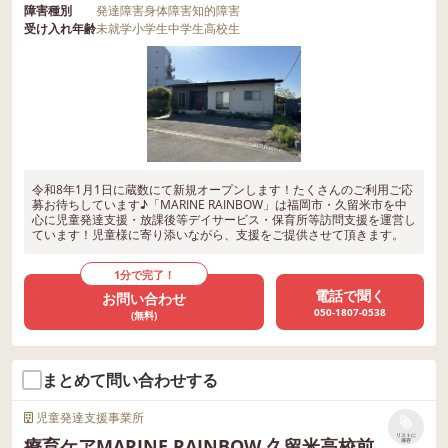
障害種別
発達障害
身体障害
知的障害
受け入れ年齢
未就学
小学生
中学生
高校生
令和8年1月1日に蔵数にて新規オープンします！たくさんのご利用ご応
募お待ちしています♪「MARINE RAINBOW」は福岡市・久留米市を中
心に児童発達支援・放課後等デイサービス・保育所等訪問支援を運営し
ています！児童様に寄り添いながら、支援をご提供させて頂きます。
1分で完了！
電話で聞く
お問い合わせ
050-1807-0538
(無料)
まとめて問い合わせする
児童発達支援事業所
リストに
療育ケアMARINE RAINBOW 久留米高校前
保存