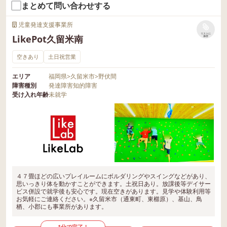
まとめて問い合わせする
児童発達支援事業所
リストに
LikePot久留米南
保存
空きあり
土日祝営業
エリア
福岡県
>
久留米市
>
野伏間
障害種別
発達障害
知的障害
受け入れ年齢
未就学
４７畳ほどの広いプレイルームにボルダリングやスイングなどがあり、
思いっきり体を動かすことができます。土祝日あり。放課後等デイサー
ビス併設で就学後も安心です。現在空きがあります。見学や体験利用等
お気軽にご連絡ください。※久留米市（通東町、東櫛原）、基山、鳥
栖、小郡にも事業所があります。
1分で完了！