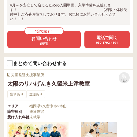
4月～を安心して迎えるための入園準備、入学準備を支援しま
す！ 【相談・体験受
付中】ご応募お待ちしております。お気軽にお問い合わせくださ
い！！！
1分で完了！
電話で聞く
お問い合わせ
050-1792-4101
(無料)
まとめて問い合わせする
児童発達支援事業所
リストに
太陽のリハげんき久留米上津教室
保存
空きあり
送迎あり
エリア
福岡県
>
久留米市
>
本山
障害種別
発達障害
受け入れ年齢
未就学