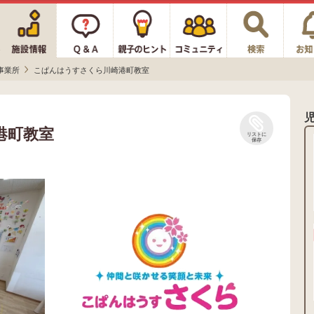
事業所
こぱんはうすさくら川崎港町教室
港町教室
リストに
保存