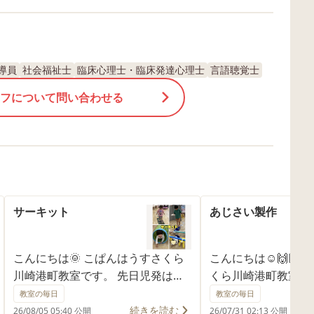
導員
社会福祉士
臨床心理士・臨床発達心理士
言語聴覚士
フについて問い合わせる
サーキット
あじさい製作
こんにちは🌞 こぱんはうすさくら
こんにちは☺️🙌🏻
川崎港町教室です。 先日児発は、
くら川崎港町教室で
サーキットプログラムでした。 足
では、あじさい製作
教室の毎日
教室の毎日
跡に合わせて けんけんぱ！ 足ツボ
💙 みんな 花紙の
続きを読む
26/08/05 05:40 公開
26/07/31 02:13 公開