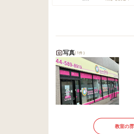
自分がお話することが好きで、相
手の話を聞くことが苦手なお友達
も糸電話の時間は、しっかり聞き
手にもなれていました☺️💕
写真
( 1件 )
教室の雰