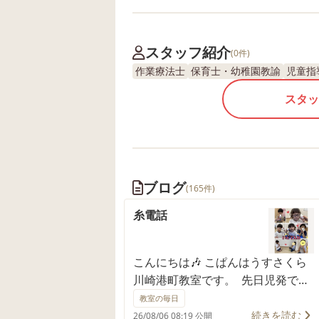
スタッフ紹介
(0件)
作業療法士
保育士・幼稚園教諭
児童指
スタッ
ブログ
(165件)
糸電話
こんにちは🎶 こぱんはうすさくら
川崎港町教室です。 先日児発で
は、糸電話を作りました。 お友達
教室の毎日
と糸を繋げて、順番にお話♪ 普段
続きを読む
26/08/06 08:19 公開