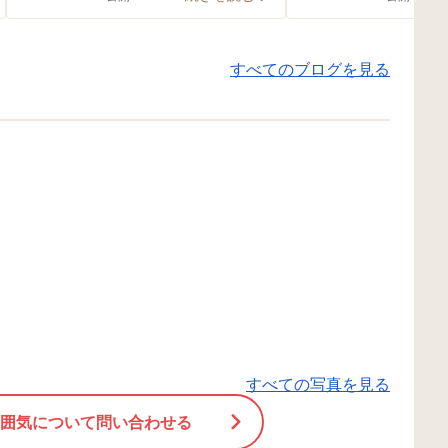
マットに、トランポリン ♪ 棒を使
ので一度説明すると
って バランスとって、ジャンプし
パキと上手に作成し
すべてのブログを見る
て下をくぐって …😚✨ 穴の開いた
かえるにあじさいと
お皿にボールをのせて取り組んだ
りな壁面が完成しま
りと難易度も上げて楽しみました
🏃‍♂️‍➡️💨 サーキットでは、「動く」
「止まる」という動きが異なる種
目を組み合わせることで身体の使
い方を学んでいます。
すべての写真を見る
囲気について問い合わせる