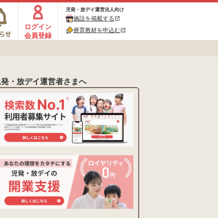
児発・放デイ運営法人向け
施設を掲載する
open_in_new
ログイン
療育教材を申込む
open_in_new
会員登録
児発・放デイ運営者さまへ