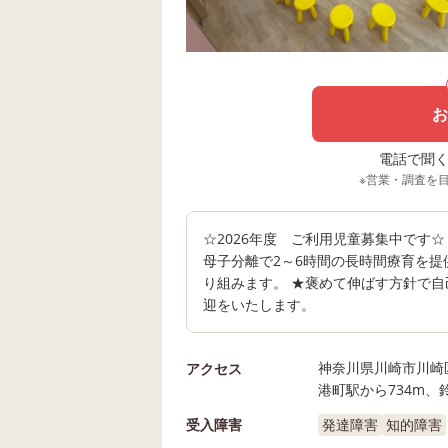
お
電話で聞く場
※営業・調査を
☆2026年度 ご利用児童募集中です
母子分離で2～6時間の長時間療育を提
り組みます。 ★褒めて伸ばす方針で自
迎をいたします。
神奈川県川崎市川崎区
アクセス
港町駅から734m、
受入障害
発達障害
知的障害