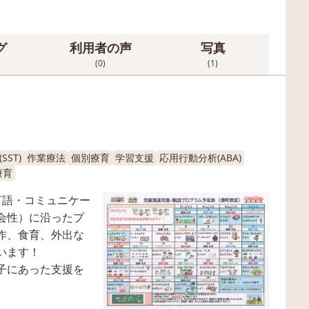
グ
利用者の声
写真
(0)
(1)
ST)
作業療法
個別療育
学習支援
応用行動分析(ABA)
療育
言語・コミュニケー
会性）に沿ったプ
作、食育、外出な
います！
子にあった支援を