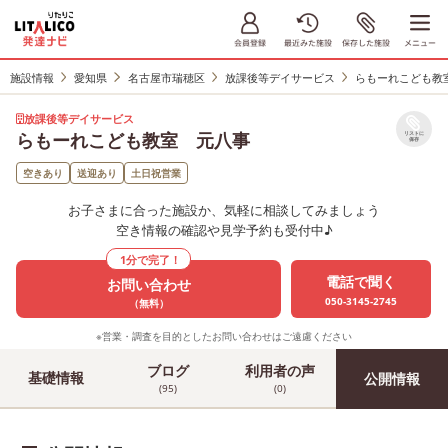
施設情報
愛知県
名古屋市瑞穂区
放課後等デイサービス
らもーれこども教
放課後等デイサービス
らもーれこども教室 元八事
リストに
保存
空きあり
送迎あり
土日祝営業
お子さまに合った施設か、気軽に相談してみましょう
空き情報の確認や見学予約も受付中♪
1分で完了！
電話で聞く
お問い合わせ
050-3145-2745
（無料）
※営業・調査を目的としたお問い合わせはご遠慮ください
ブログ
利用者の声
基礎情報
公開情報
(95)
(0)