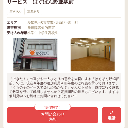
サービス はぐぽん野並駅前
空きあり
送迎あり
エリア
愛知県
>
名古屋市
>
天白区
>
古川町
障害種別
発達障害
知的障害
受け入れ年齢
小学生
中学生
高校生
「できた！」の喜びや一人ひとりの意欲を大切にする「はぐぽん野並駅
前」では、現在今年度の追加利用＆新年度のご相談を承っております。
「うちの子のペースで楽しめるかな？」そんな不安も、遊びに行く感覚
で教室を覗いて解消しませんか？定員間近の曜日もございます。まずは
個別見学へお気軽にお問い合わせください！
1分で完了！
お問い合わせ
電話
(無料)