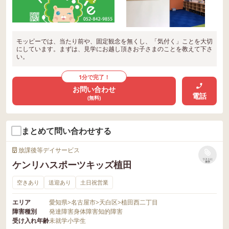
モッピーでは、当たり前や、固定観念を無くし、「気付く」ことを大切
にしています。まずは、見学にお越し頂きお子さまのことを教えて下さ
い。
1分で完了！
お問い合わせ
電話
(無料)
まとめて問い合わせする
放課後等デイサービス
リストに
ケンリハスポーツキッズ植田
保存
空きあり
送迎あり
土日祝営業
エリア
愛知県
>
名古屋市
>
天白区
>
植田西二丁目
障害種別
発達障害
身体障害
知的障害
受け入れ年齢
未就学
小学生