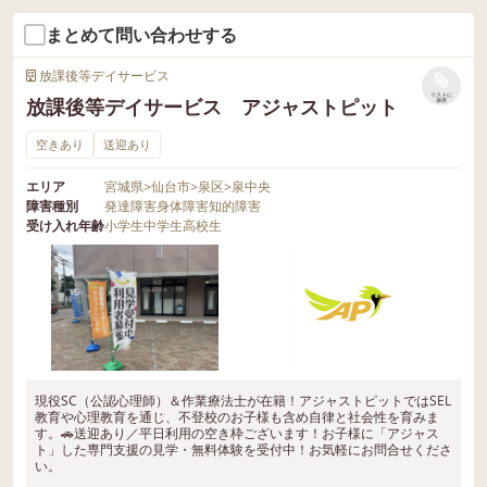
まとめて問い合わせする
放課後等デイサービス
リストに
放課後等デイサービス アジャストピット
保存
空きあり
送迎あり
エリア
宮城県
>
仙台市
>
泉区
>
泉中央
障害種別
発達障害
身体障害
知的障害
受け入れ年齢
小学生
中学生
高校生
現役SC（公認心理師）＆作業療法士が在籍！アジャストピットではSEL
教育や心理教育を通じ、不登校のお子様も含め自律と社会性を育みま
す。🚗送迎あり／平日利用の空き枠ございます！お子様に「アジャス
ト」した専門支援の見学・無料体験を受付中！お気軽にお問合せくださ
い。