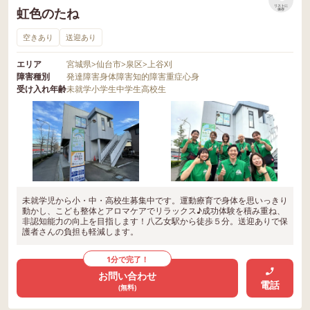
リストに
虹色のたね
保存
空きあり
送迎あり
エリア
宮城県
>
仙台市
>
泉区
>
上谷刈
障害種別
発達障害
身体障害
知的障害
重症心身
受け入れ年齢
未就学
小学生
中学生
高校生
未就学児から小・中・高校生募集中です。運動療育で身体を思いっきり
動かし、こども整体とアロマケアでリラックス♪成功体験を積み重ね、
非認知能力の向上を目指します！八乙女駅から徒歩５分。送迎ありで保
護者さんの負担も軽減します。
1分で完了！
お問い合わせ
電話
(無料)