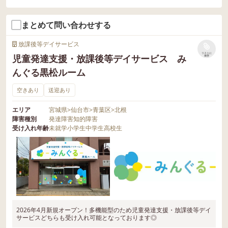
まとめて問い合わせする
放課後等デイサービス
リストに
児童発達支援・放課後等デイサービス み
保存
んぐる黒松ルーム
空きあり
送迎あり
エリア
宮城県
>
仙台市
>
青葉区
>
北根
障害種別
発達障害
知的障害
受け入れ年齢
未就学
小学生
中学生
高校生
2026年4月新規オープン！多機能型のため児童発達支援・放課後等デイ
サービスどちらも受け入れ可能となっております◎