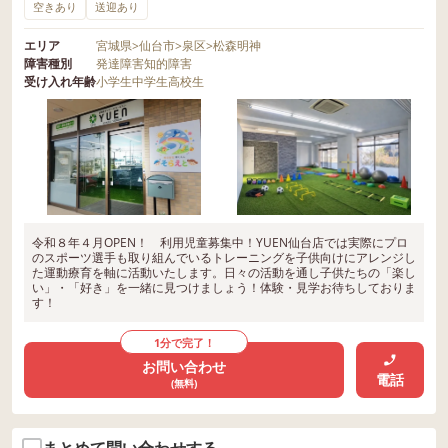
空きあり
送迎あり
エリア
宮城県
>
仙台市
>
泉区
>
松森明神
障害種別
発達障害
知的障害
受け入れ年齢
小学生
中学生
高校生
令和８年４月OPEN！ 利用児童募集中！YUEN仙台店では実際にプロ
のスポーツ選手も取り組んでいるトレーニングを子供向けにアレンジし
た運動療育を軸に活動いたします。日々の活動を通し子供たちの「楽し
い」・「好き」を一緒に見つけましょう！体験・見学お待ちしておりま
す！
1分で完了！
お問い合わせ
電話
(無料)
まとめて問い合わせする