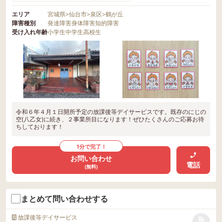
エリア
宮城県
>
仙台市
>
泉区
>
鶴が丘
障害種別
発達障害
身体障害
知的障害
受け入れ年齢
小学生
中学生
高校生
令和６年４月１日開所予定の放課後等デイサービスです。既存のにじの
空(八乙女)に続き、２事業所目になります！ぜひたくさんのご応募お待
ちしております！
1分で完了！
お問い合わせ
電話
(無料)
まとめて問い合わせする
放課後等デイサービス