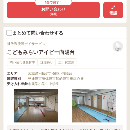
1分で完了！
お問い合わせ
電話
(無料)
まとめて問い合わせする
放課後等デイサービス
リストに
こどもみらいアイビー向陽台
保存
問い合わせ受付中
送迎あり
土日祝営業
エリア
宮城県
>
仙台市
>
泉区
>
向陽台
障害種別
発達障害
身体障害
知的障害
重症心身
受け入れ年齢
未就学
小学生
中学生