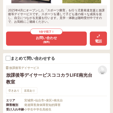
2025年4月にオープンした「スポーツ療育」を行う児童発達支援と放課
後等デイサービスです。スポーツを通して子ども達の様々な成長を促
し、自立につながる支援を行います。見学・体験は随時受付中ですの
で、お気軽にご連絡ください。
1分で完了！
お問い合わせ
電話
(無料)
まとめて問い合わせする
放課後等デイサービス
リストに
放課後等デイサービスココカラLIFE南光台
保存
教室
空きあり
送迎あり
エリア
宮城県
>
仙台市
>
泉区
>
南光台
障害種別
発達障害
身体障害
知的障害
受け入れ年齢
小学生
中学生
高校生