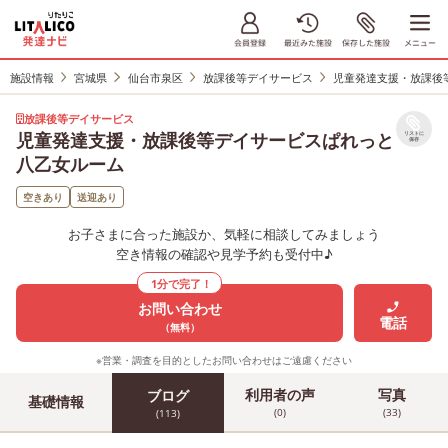
施設情報
宮城県
仙台市泉区
放課後等デイサービス
児童発達支援・放課後
放課後等デイサービス
児童発達支援・放課後等デイサービスぱれっと
リストに
保存
八乙女ルーム
空きあり
送迎あり
お子さまに合った施設か、気軽に相談してみましょう
空き情報の確認や見学予約も受付中♪
1分で完了！
お問い合わせ
電話
（無料）
※営業・調査を目的としたお問い合わせはご遠慮ください
利用者の声
写真
ブログ
基礎情報
(0)
(33)
(113)