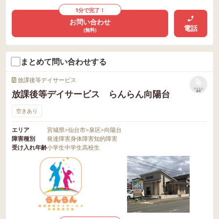
1分で完了！
お問い合わせ
電話
(無料)
まとめて問い合わせする
放課後等デイサービス
リストに
放課後等デイサービス らんらん向陽台
保存
空きあり
エリア
宮城県
>
仙台市
>
泉区
>
向陽台
障害種別
発達障害
身体障害
知的障害
受け入れ年齢
小学生
中学生
高校生