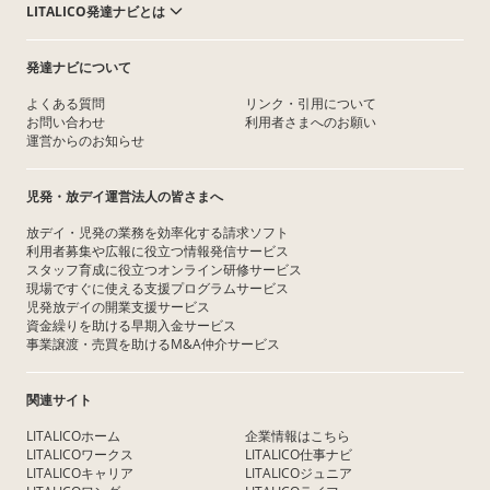
LITALICO発達ナビとは
発達ナビについて
よくある質問
リンク・引用について
お問い合わせ
利用者さまへのお願い
運営からのお知らせ
児発・放デイ運営法人の皆さまへ
放デイ・児発の業務を効率化する請求ソフト
利用者募集や広報に役立つ情報発信サービス
スタッフ育成に役立つオンライン研修サービス
現場ですぐに使える支援プログラムサービス
児発放デイの開業支援サービス
資金繰りを助ける早期入金サービス
事業譲渡・売買を助けるM&A仲介サービス
関連サイト
LITALICOホーム
企業情報はこちら
LITALICOワークス
LITALICO仕事ナビ
LITALICOキャリア
LITALICOジュニア