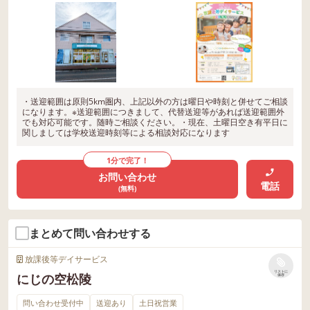
・送迎範囲は原則5km圏内、上記以外の方は曜日や時刻と併せてご相談
になります。※送迎範囲につきまして、代替送迎等があれば送迎範囲外
でも対応可能です。随時ご相談ください。・現在、土曜日空き有平日に
関しましては学校送迎時刻等による相談対応になります
1分で完了！
お問い合わせ
電話
(無料)
まとめて問い合わせする
放課後等デイサービス
リストに
にじの空松陵
保存
問い合わせ受付中
送迎あり
土日祝営業