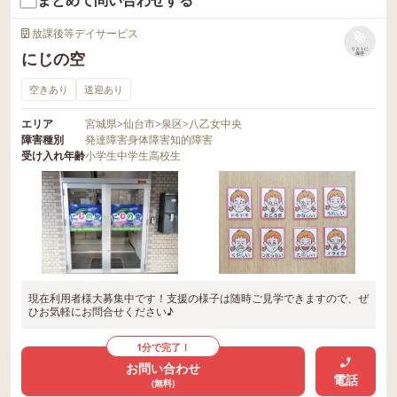
放課後等デイサービス
リストに
にじの空
保存
空きあり
送迎あり
エリア
宮城県
>
仙台市
>
泉区
>
八乙女中央
障害種別
発達障害
身体障害
知的障害
受け入れ年齢
小学生
中学生
高校生
現在利用者様大募集中です！支援の様子は随時ご見学できますので、ぜ
ひお気軽にお問合せください♪
1分で完了！
お問い合わせ
電話
(無料)