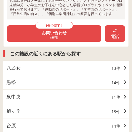
お電話またはメールにてお問合せください。こどもみらいアイビーでは
未就学児・小学生のお子様を中心とした学習プログラムやイベント活動
を行っております。『運動面のサポート』、『学習面のサポート』、
『日常生活の自立』、『個別→集団行動』の療育を行っています
1分で完了！
お問い合わせ
電話
(無料)
この施設の近くにある駅から探す
八乙女
13件
黒松
14件
泉中央
11件
旭ヶ丘
13件
台原
14件