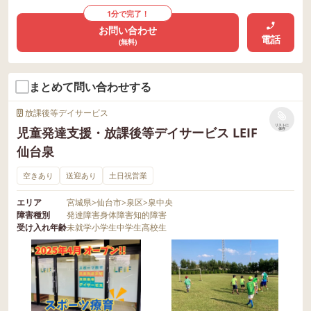
1分で完了！
お問い合わせ
電話
(無料)
まとめて問い合わせする
放課後等デイサービス
リストに
児童発達支援・放課後等デイサービス LEIF
保存
仙台泉
空きあり
送迎あり
土日祝営業
エリア
宮城県
>
仙台市
>
泉区
>
泉中央
障害種別
発達障害
身体障害
知的障害
受け入れ年齢
未就学
小学生
中学生
高校生