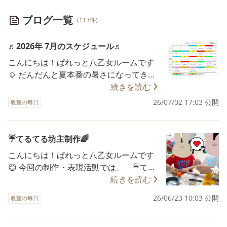
ブログ一覧
(113件)
♬2026年 7月のスケジュール♬
こんにちは！ぱれっと八乙女ルームです
☺️ だんだんと夏本番の暑さになってきま
したね☀️ 7月のスケジュールのお知らせで
続きを読む
す🌻 7月もぱれっとの楽しい活動が盛り
26/07/02 17:03 公開
教室の毎日
たくさんです✨ 食育活動では、「夏のフ
ルーツパフェ🍨」、五感体験では、「ひ
んやり！プル・グニャ遊び🧊」や「スー
☔てるてる坊主制作🌈
パーボール作り🔴」などを計画していま
こんにちは！ぱれっと八乙女ルームです
す🫶 体調に気を付けて、適宜水分補給を
😊 今回の制作・表現活動では、「☔てる
取りながら楽しく過ごせる環境作りをし
てる坊主制作🌈」を行いました🎶 自分で
続きを読む
ていきたいと思います😌 《お問い合わ
色を選び、工夫しながら制作することで
せ》 電話 022-725-8642
26/06/23 10:03 公開
教室の毎日
表現する楽しさや創造力を養うこと、梅
メール palette-yaotome
雨の時期に親しまれている「てるてる坊
@rear-child.com