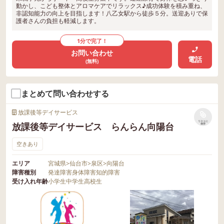
動かし、こども整体とアロマケアでリラックス♪成功体験を積み重ね、
非認知能力の向上を目指します！八乙女駅から徒歩５分。送迎ありで保
護者さんの負担も軽減します。
1分で完了！
お問い合わせ
電話
(無料)
まとめて問い合わせする
放課後等デイサービス
リストに
放課後等デイサービス らんらん向陽台
保存
空きあり
エリア
宮城県
>
仙台市
>
泉区
>
向陽台
障害種別
発達障害
身体障害
知的障害
受け入れ年齢
小学生
中学生
高校生