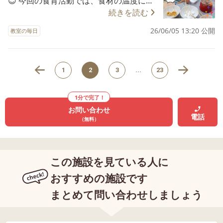
😊 今回の食育活動では、食材の温度によ
除を責任感を持って行うことができてい
ome@rear-child.com
って変わる食感の不思議を楽しむこと、
続きを読む
ましたよ🤗 次回のSST活動をお楽しみに
食事のマナーを学ぶことをねらいとして
🎶 《お問い合わせ》 電話
26/06/05 13:20 公開
教室の毎日
「アイスフォンデュ🍨」を行いました🥰
022-725-8642 メール p
様々な味が楽しめるように、マシュマロ
alette-yaotome@rear-child.com
やワッフル、バナナ、いちご、ポテトチ
1
2
3
...
23
ップスなどを準備して活動に取り組みま
した🍓🥔 アイスが溶けていく様子を興味
深そうに見ながら、どの具材にしようか
1分で完了！
期待感を膨らませて順番を待っていた子
お問い合わせ
電話
どもたち😊 自分で選んだ具材にアイスを
（無料）
絡めてトッピングをし、食べてみると
「おいしい！」と笑顔を見せながら味わ
っていましたよ💖 次回の食育活動をお楽
この施設を見ている人に
しみに🎶 《お問い合わせ》
おすすめの施設です
電話 022-725-8642 メー
ル palette-yaotome@rear-child.com
まとめて問い合わせしましょう