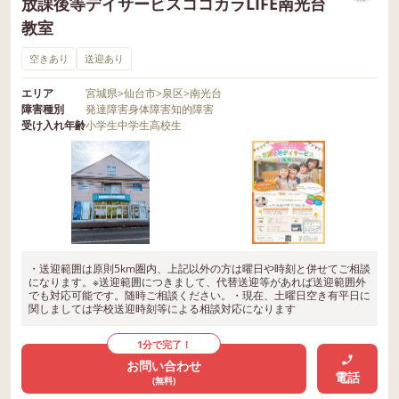
放課後等デイサービスココカラLIFE南光台
教室
空きあり
送迎あり
エリア
宮城県
>
仙台市
>
泉区
>
南光台
障害種別
発達障害
身体障害
知的障害
受け入れ年齢
小学生
中学生
高校生
・送迎範囲は原則5km圏内、上記以外の方は曜日や時刻と併せてご相談
になります。※送迎範囲につきまして、代替送迎等があれば送迎範囲外
でも対応可能です。随時ご相談ください。・現在、土曜日空き有平日に
関しましては学校送迎時刻等による相談対応になります
1分で完了！
お問い合わせ
電話
(無料)