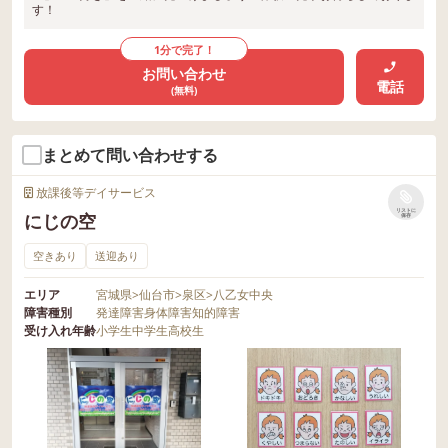
す！
1分で完了！
お問い合わせ
電話
(無料)
まとめて問い合わせする
放課後等デイサービス
リストに
にじの空
保存
空きあり
送迎あり
エリア
宮城県
>
仙台市
>
泉区
>
八乙女中央
障害種別
発達障害
身体障害
知的障害
受け入れ年齢
小学生
中学生
高校生