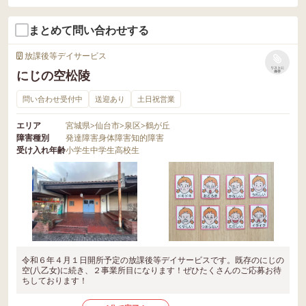
まとめて問い合わせする
放課後等デイサービス
リストに
にじの空松陵
保存
問い合わせ受付中
送迎あり
土日祝営業
エリア
宮城県
>
仙台市
>
泉区
>
鶴が丘
障害種別
発達障害
身体障害
知的障害
受け入れ年齢
小学生
中学生
高校生
令和６年４月１日開所予定の放課後等デイサービスです。既存のにじの
空(八乙女)に続き、２事業所目になります！ぜひたくさんのご応募お待
ちしております！