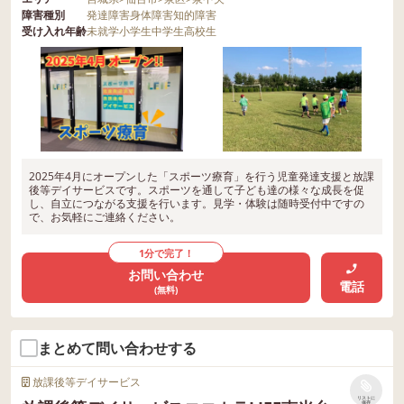
障害種別
発達障害
身体障害
知的障害
受け入れ年齢
未就学
小学生
中学生
高校生
2025年4月にオープンした「スポーツ療育」を行う児童発達支援と放課
後等デイサービスです。スポーツを通して子ども達の様々な成長を促
し、自立につながる支援を行います。見学・体験は随時受付中ですの
で、お気軽にご連絡ください。
1分で完了！
お問い合わせ
電話
(無料)
まとめて問い合わせする
放課後等デイサービス
リストに
保存