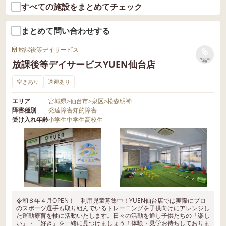
すべての施設をまとめてチェック
まとめて問い合わせする
放課後等デイサービス
リストに
放課後等デイサービスYUEN仙台店
保存
空きあり
送迎あり
エリア
宮城県
>
仙台市
>
泉区
>
松森明神
障害種別
発達障害
知的障害
受け入れ年齢
小学生
中学生
高校生
令和８年４月OPEN！ 利用児童募集中！YUEN仙台店では実際にプロ
のスポーツ選手も取り組んでいるトレーニングを子供向けにアレンジし
た運動療育を軸に活動いたします。日々の活動を通し子供たちの「楽し
い」・「好き」を一緒に見つけましょう！体験・見学お待ちしておりま