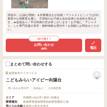
現役SC（公認心理師）＆作業療法士が在籍！アジャストピットではSEL
教育や心理教育を通じ、不登校のお子様も含め自律と社会性を育みま
す。🚗送迎あり／平日利用の空き枠ございます！お子様に「アジャス
ト」した専門支援の見学・無料体験を受付中！お気軽にお問合せくださ
い。
1分で完了！
お問い合わせ
電話
(無料)
まとめて問い合わせする
放課後等デイサービス
リストに
こどもみらいアイビー向陽台
保存
問い合わせ受付中
送迎あり
土日祝営業
エリア
宮城県
>
仙台市
>
泉区
>
向陽台
障害種別
発達障害
身体障害
知的障害
重症心身
受け入れ年齢
未就学
小学生
中学生