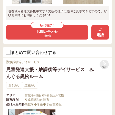
現在利用者様大募集中です！支援の様子は随時ご見学できますので、ぜ
ひお気軽にお問合せください♪
1分で完了！
お問い合わせ
電話
(無料)
まとめて問い合わせする
放課後等デイサービス
リストに
児童発達支援・放課後等デイサービス み
保存
んぐる黒松ルーム
空きあり
送迎あり
エリア
宮城県
>
仙台市
>
青葉区
>
北根
障害種別
発達障害
知的障害
受け入れ年齢
未就学
小学生
中学生
高校生