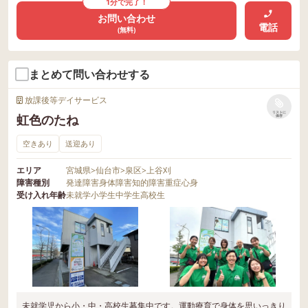
1分で完了！
お問い合わせ
電話
(無料)
まとめて問い合わせする
放課後等デイサービス
リストに
虹色のたね
保存
空きあり
送迎あり
エリア
宮城県
>
仙台市
>
泉区
>
上谷刈
障害種別
発達障害
身体障害
知的障害
重症心身
受け入れ年齢
未就学
小学生
中学生
高校生
未就学児から小・中・高校生募集中です。運動療育で身体を思いっきり