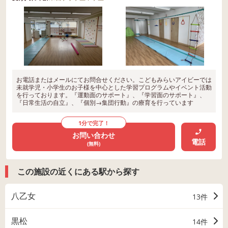
お電話またはメールにてお問合せください。こどもみらいアイビーでは
未就学児・小学生のお子様を中心とした学習プログラムやイベント活動
を行っております。『運動面のサポート』、『学習面のサポート』、
『日常生活の自立』、『個別→集団行動』の療育を行っています
1分で完了！
お問い合わせ
電話
(無料)
この施設の近くにある駅から探す
八乙女
13件
黒松
14件