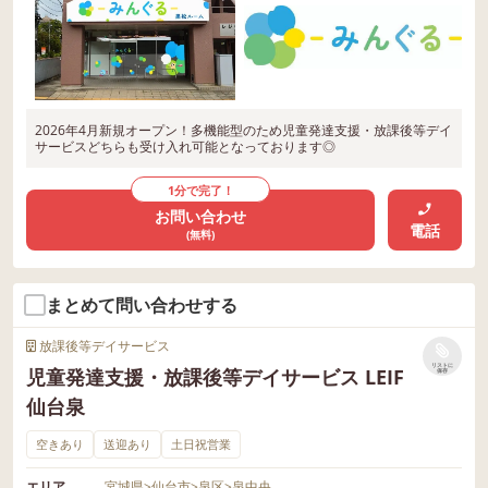
2026年4月新規オープン！多機能型のため児童発達支援・放課後等デイ
サービスどちらも受け入れ可能となっております◎
1分で完了！
お問い合わせ
電話
(無料)
まとめて問い合わせする
放課後等デイサービス
リストに
児童発達支援・放課後等デイサービス LEIF
保存
仙台泉
空きあり
送迎あり
土日祝営業
エリア
宮城県
>
仙台市
>
泉区
>
泉中央