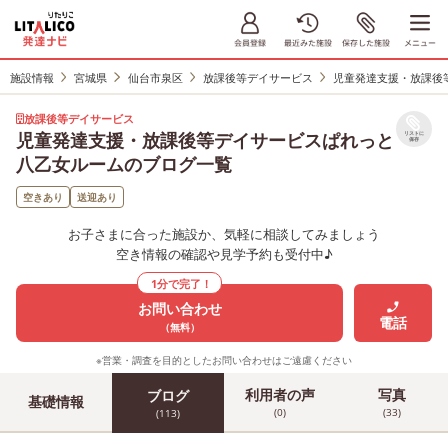
施設情報
宮城県
仙台市泉区
放課後等デイサービス
児童発達支援・放課後
放課後等デイサービス
児童発達支援・放課後等デイサービスぱれっと
リストに
保存
八乙女ルームのブログ一覧
空きあり
送迎あり
お子さまに合った施設か、気軽に相談してみましょう
空き情報の確認や見学予約も受付中♪
1分で完了！
お問い合わせ
電話
（無料）
※営業・調査を目的としたお問い合わせはご遠慮ください
利用者の声
写真
ブログ
基礎情報
(0)
(33)
(113)