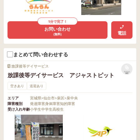
1分で完了！
お問い合わせ
電話
(無料)
まとめて問い合わせする
放課後等デイサービス
リストに
放課後等デイサービス アジャストピット
保存
空きあり
送迎あり
エリア
宮城県
>
仙台市
>
泉区
>
泉中央
障害種別
発達障害
身体障害
知的障害
受け入れ年齢
小学生
中学生
高校生