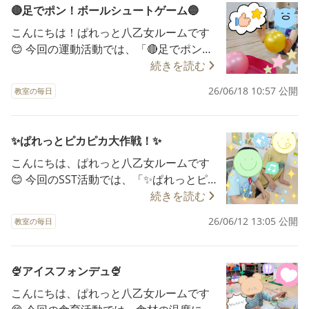
主」に触れることで、季節の移り変わり
🔴足でポン！ボールシュートゲーム🔵
を感じることをねらいとして活動に取り
こんにちは！ぱれっと八乙女ルームです
組みました🐸 ティッシュを優しく丸め、
😊 今回の運動活動では、「🔴足でポン！
選んだ色のカラーセロハンで包み、モー
ボールシュートゲーム🔵」を行いました
続きを読む
ルで頭を作った後は、目や口の位置を考
🎶 足を使ってボールを操作しながら身体
えながら表情の違いを楽しみ、一人ひと
26/06/18 10:57 公開
教室の毎日
の使い方やバランス感覚を養うこと、目
りの個性あふれる「てるてる坊主」を完
標に向かって挑戦する楽しさを味わうこ
成させていました🫶 また、「てるてる坊
とをねらいとして活動に取り組みました
主」はどのような時に飾る物なのかをみ
✨ぱれっとピカピカ大作戦！✨
🤗 決められた場所から両足でボールを挟
んなでお話し、季節や天気への関心を持
こんにちは、ぱれっと八乙女ルームです
みながら動かし、かごの中に入れること
ちながら活動を行うことができましたよ
😊 今回のSST活動では、「✨ぱれっとピ
に挑戦しましたよ✨ 大きいサイズのボー
🤗🫧 次回の制作・表現活動をお楽しみに
カピカ大作戦！✨」を行いました😆 この
続きを読む
ルだけでなく、難易度を上げて小さいカ
🎶 《お問い合わせ》 電話
活動のねらいは、ルールを理解するこ
ラーボールでゲームに挑戦する子どもの
022-725-8642 メール p
26/06/12 13:05 公開
教室の毎日
と、やり遂げたことへの達成感を感じる
姿もあり、年齢や発達に合わせながら楽
alette-yaotome@rear-child.com
ことです🎶 雑巾絞りの正しいやり方を見
しみながら活動することができました👏
て実際に体験してみたり、掃除する場所
次回の運動活動をお楽しみに🎶 《お問い
🍨アイスフォンデュ🍨
を考えたりしながら活動に取り組んでい
合わせ》 電話 022-725-
こんにちは、ぱれっと八乙女ルームです
た子どもたち🫧 それぞれの担当場所の掃
8642 メール palette-yaot