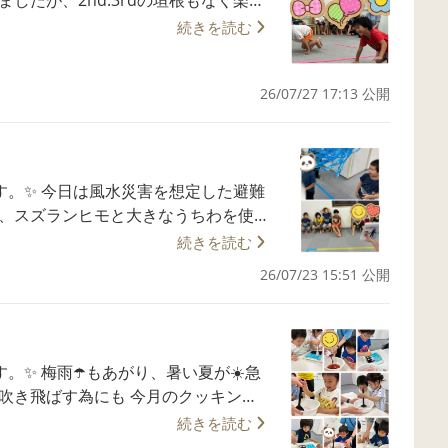
続きを読む
に上手にお尻を動かす姿も見られまし
26/07/27 17:13 公開
です。お問い合わせをお待ち致しております。
想定した避難
受けて、「すご〜い」や「強い」などの
続きを読む
26/07/23 15:51 公開
をお待ち致しております。
い夏が☀️急
乳、さとうを
続きを読む
で 冷凍庫で冷やせば、冷たーて甘い