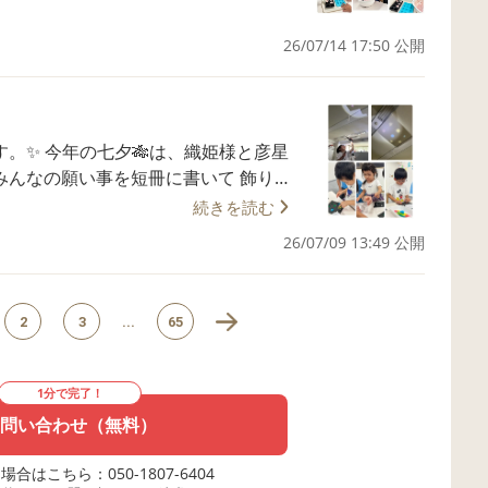
26/07/14 17:50 公開
「おかわり」などの声がにぎやかに聴
てまいります♪😊 見学、体験
致しております。
織姫様と彦星
続きを読む
くして懐中電灯で照らすと きれいな星
26/07/09 13:49 公開
致しております。
2
3
...
65
1分で完了！
問い合わせ（無料）
合はこちら：050-1807-6404