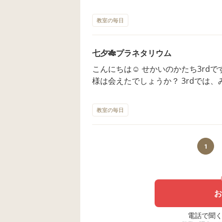
夏に最高😀のおやつが出来上がり‼️ 子どもたちが、アイスを口に入れると
「冷たーい！」、や「美味し〜」、
教室の毎日
こえてきていました🍀 3rdでは、水遊びもスタートし、この夏も☀️ 子
どもたちの体調に留意しながら楽しく過ごし
七夕🎋プラネタリウム
受付中です。お問い合わせをお待ち
こんにちは☺️ せかいのかたち3rdです。✨ 今年の七夕🎋は、
様は会えたでしょうか？ 3rdでは、みんなの願い事を短冊に書いて 飾りま
した。 7月7日のみんな遊び（集団活動）は、 セロハンを使ってプラネタ
リウムを作りましたよ。お部屋を暗
教室の毎日
空が映し出されました🌟 みんなの願いが届きますように。😊 見学、体験
受付中です。お問い合わせをお待ち
1
お
電話で聞く場