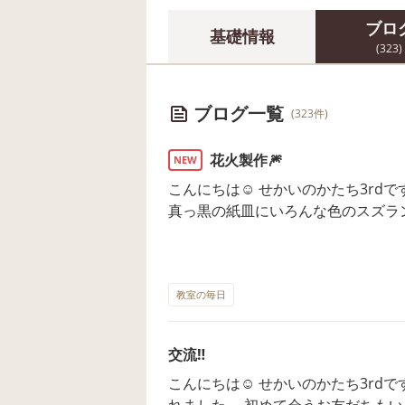
ブロ
基礎情報
(323)
ブログ一覧
(323件)
花火製作🎆
NEW
こんにちは☺️ せかいのかたち3rdです！ 製作で「花火」を作りま
真っ黒の紙皿にいろんな色のスズラ
きます。 お皿の切り目をひっぱり
ところは苦戦しながらも、やり方が
ってくれていました💪🏻 そしてキラキラ✨のシールを貼っていきました！
お皿の丸に合わせて綺麗に貼ってい
教室の毎日
ルを貼るお友達など、素敵な花火がたくさん
いのかたちに上がった花火を見に来て下さいね！
交流‼️
す。お問い合わせをお待ち致してお
こんにちは☺️ せかいのかたち3rdです。✨ 2ndのお友だちが
れました。 初めて会うお友だちもいましたが、2nd.3rdの垣根もなく楽し