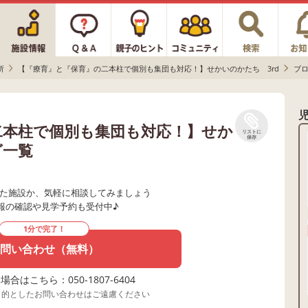
所
【『療育』と『保育』の二本柱で個別も集団も対応！】せかいのかたち 3rd
ブ
二本柱で個別も集団も対応！】せか
リストに
保存
グ一覧
た施設か、気軽に相談してみましょう
報の確認や見学予約も受付中♪
1分で完了！
問い合わせ（無料）
合はこちら：050-1807-6404
目的としたお問い合わせはご遠慮ください