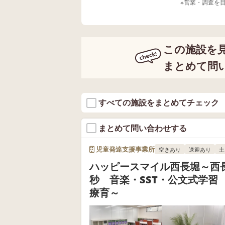
※営業・調査を
この施設を
まとめて問
すべての施設をまとめてチェック
まとめて問い合わせする
児童発達支援事業所
空きあり
送迎あり
土
ハッピースマイル西長堀～西長
秒 音楽・SST・公文式学習
療育～