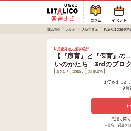
施設情報
大阪府
大阪市西区
児童発達支援事業
児童発達支援事業所
【『療育』と『保育』の
いのかたち 3rdのブロ
空きあり
送迎あり
土日祝営業
お子さまに合っ
空き情
お
電話で聞く場
※営業・調査を