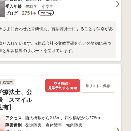
受入年齢
未就学 小学生
2751
ブログ
件
ブログup
子さまに合わせた音楽個別、言語聴覚士によることば個別があ
取り入れています。※株式会社公文教育研究会との契約に基づ
供と学習指導のサポートを受けています。
日祝営業
空き確認・
リストに保存
見学予約する
(無料)
学療法士、公
援 スマイル
迎有】
アクセス
西大橋駅から218m、四ツ橋駅から378m
障害種別
発達障害 身体障害 知的障害