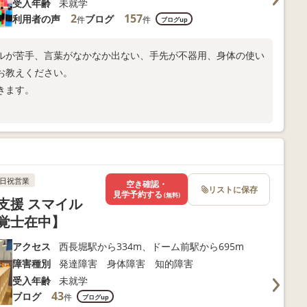
受入年齢
未就学
2
157
利用者の声
ブログ
件
件
ブログup
ルが苦手、言葉がなかなか出ない、手先が不器用、身体の使い
お教えください。
きます。
ださい。
日祝営業
空き確認・
リストに保存
見学予約する
(無料)
支援 スマイル
覚士在中】
アクセス
西長堀駅から334m、ドーム前駅から695m
障害種別
発達障害 身体障害 知的障害
受入年齢
未就学
43
ブログ
件
ブログup