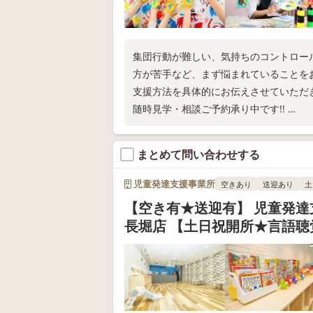
集団行動が難しい、気持ちのコントロー
方が苦手など、まず悩まれていることを
支援方法を具体的にお伝えさせていただ
随時見学・相談ご予約承り中です!!
疑問点やご不明点などお気軽にご相談く
まとめて問い合わせする
児童発達支援事業所
空きあり
送迎あり
土
【空き有★送迎有】 児童発達
長堀店 【土日祝開所★言語聴