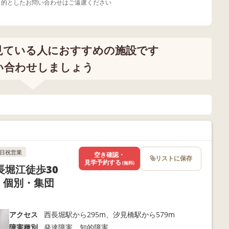
目的としたお問い合わせはご遠慮ください
見ている人におすすめの施設です
い合わせしましょう
日祝営業
空き確認・
リストに保存
見学予約する
(無料)
堀江徒歩30
 個別・集団
アクセス
西長堀駅から295m、汐見橋駅から579m
障害種別
発達障害 知的障害