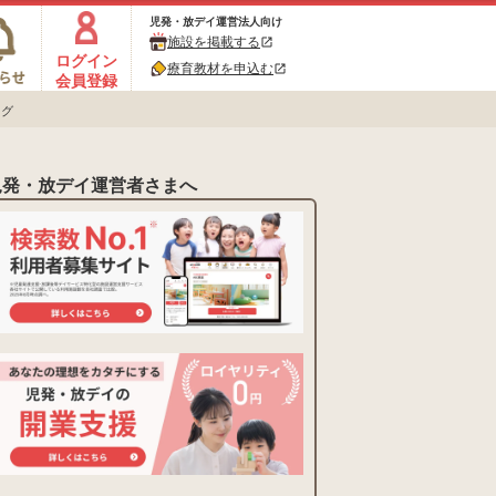
児発・放デイ運営法人向け
施設を掲載する
open_in_new
ログイン
療育教材を申込む
open_in_new
会員登録
ログ
児発・放デイ運営者さまへ