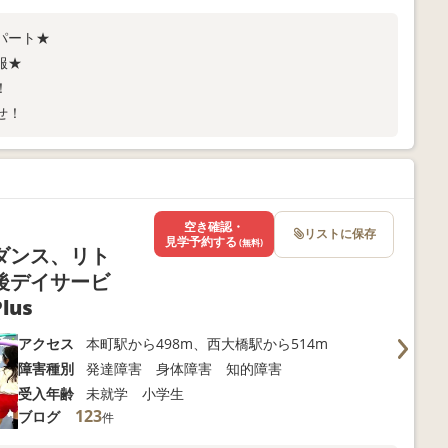
パート★
服★
！
せ！
空き確認・
リストに保存
見学予約する
(無料)
ダンス、リト
後デイサービ
us
アクセス
本町駅から498m、西大橋駅から514m
障害種別
発達障害 身体障害 知的障害
受入年齢
未就学 小学生
123
ブログ
件