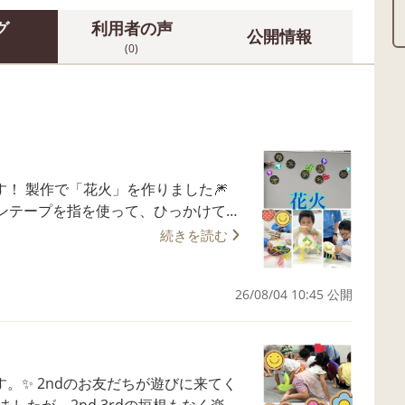
グ
利用者の声
公開情報
(0)
した🎆
ンテープを指を使って、ひっかけてい
ながらスズランテープをさしこんでいく
続きを読む
掴めてくるとみんな楽しそうにがんば
26/08/04 10:45 公開
くお友達やオリジナルにいっぱいシー
上がりました🎇✨ 是非、せか
 見学、体験受付中で
ります。
遊びに来てく