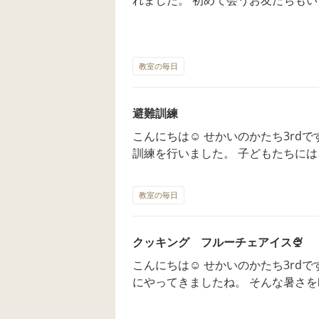
く過ごす事ができました！😊 みんな遊び（集団活動）では、 「ハイハイ
しっぽとり」を行いました。 年長さんたちは、お友だちのしっぽを狙いな
がら、自分のしっぽも取られないよ
たよ。👍 見学、体験受付中
教室の毎日
避難訓練
こんにちは☺️ せかいのかたち3rdです。✨ 今日は風水災害を
訓練を行いました。 子どもたちには、スズランヒモと大きなうちわを使っ
て風を感じてもらいました。 風を
感想を言ってくれました。 みんなで「おかしもち」を確認して 避難をし
教室の毎日
ました。 「おかしもち」 おさない、かけない、しゃべらない、もどらな
い、ちかよらない 非常階段を頑張って降りる事が出来ましたよ！😊 見
学、体験受付中です。お問い合わせ
クッキング フルーチェアイス🍨
こんにちは☺️ せかいのかたち3rdです。✨ 梅雨☂️もあがり、暑
にやってきましたね。 そんな暑さを吹き飛ばす為にも 今月のクッキング
は「フルーチェアイス」を 作りました！🍨 フルーチェと牛
入れて よくかき混ぜ、型へ流しこん