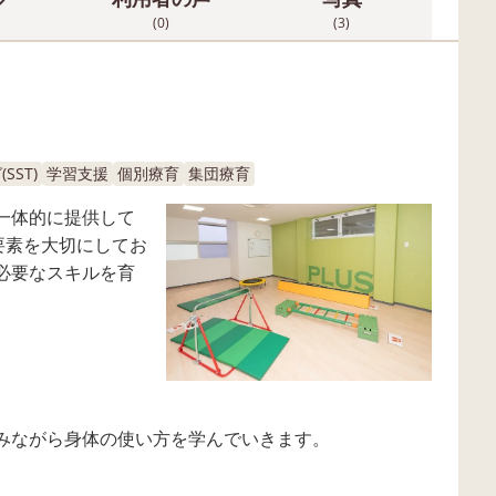
(0)
(3)
ST)
学習支援
個別療育
集団療育
一体的に提供して
要素を大切にしてお
必要なスキルを育
みながら身体の使い方を学んでいきます。