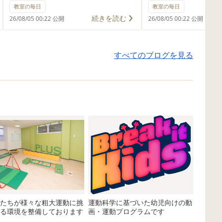
力」の土台づくりとして、日々の
姿勢の安定や着席に
教室の毎日
教室の毎日
活動の中に運動遊びを取り入れて
育むために、日々の
続きを読む
26/08/05 00:22 公開
26/08/05 00:22 公開
います。 お話を聞くためには、た
動遊びを取り入れて
だ耳で聞くだけではなく、身体を
を保ちながら座るた
すべてのブログを見る
落ち着かせることや、姿勢を保つ
や肩周りの筋力、バ
こと、相手に意識を向けることな
ど、身体の土台とな
ど、さまざまな力が必要です。 そ
す。 そのため、マ
のため、身体を十分に動かす運動
キット遊び、バラン
遊びを通して、集中しやすい状態
楽しみながら行い、
を整えています。 運動遊びでは、
支える力が身につく
職員の「止まる」「ジャンプ」と
います。 身体をた
いった合図を聞いて行動する場面
後は、机上活動にも
を多く取り入れています。 楽しみ
り組める姿が見られ
ながら耳を傾け、指示を理解して
びを通して姿勢が安
身体を動かす経験を重ねること
で、椅子に座る時間
で、「聞いて行動する力」を育ん
くなり、プリント活
たちが様々な粗大運動に挑
運動科学に基づいた幼児向けの動
でいます。 身体をしっかり動かし
参加しやすくなって
る環境を整備しております
画・運動プログラムです
た後は、集団活動でも職員の話に
ひとりの発達段階に