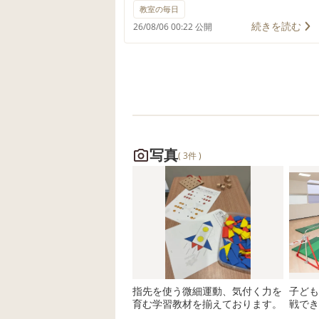
て、よじ登ったり、高い場所に立
教室の毎日
つ運動遊びを楽しみました。 この
続きを読む
26/08/06 00:22 公開
ような遊びは、「楽しい！」とい
う気持ちを大切にしながら、全身
を使う経験を積み重ねることがで
きます。 手足をしっかり使って身
体を支えたり、バランスを取りな
がら姿勢を調整したりすること
で、体幹や筋力、バランス感覚を
写真
( 3件 )
育むことにつながります。 また、
高い場所に登るためには、「どこ
に手をつこうかな」「次はどこに
足を置こうかな」と考えながら身
体を動かす必要があります。 こう
した経験は、身体の動かし方をイ
メージする力や、状況を判断する
指先を使う微細運動、気付く力を
子ども
力を育む機会にもなります。 「で
育む学習教材を揃えております。
戦でき
きた！」という達成感を味わうこ