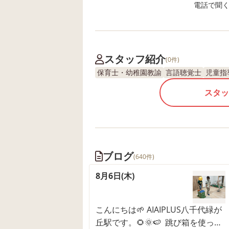
電話で聞く場
スタッフ紹介
(0件)
保育士・幼稚園教諭
言語聴覚士
児童指
スタッ
ブログ
(640件)
8月6日(木)
こんにちは🌱 AIAIPLUS八千代緑が
丘駅です。🌻🌞🍉 跳び箱を使っ