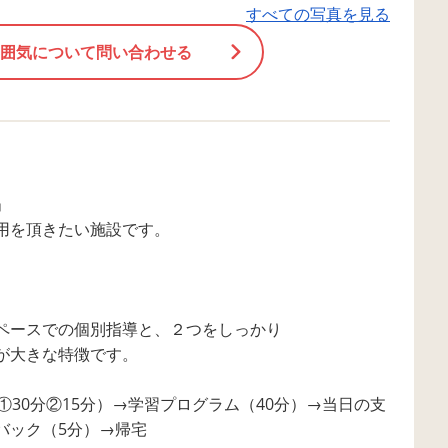
目を向け、落ち着いて参加できる
すべての写真を見る
「できた！」という
姿が少しずつ増えてきました。 こ
み重ねながら、楽し
囲気について問い合わせる
れからも子どもたち一人ひとりの
の安定や着席につな
発達に合わせて、遊びを通して
るよう、これからも
「お話を聞く力」の土台を育み、
いきます。 見学、
安心して活動に参加できるよう支
ております😃💖 〒27
援を行っていきます。 見学、体
県八千代市緑が丘1‐11
験、お待ちしております😃💖 〒
3（B106C区画） 
」
276-0049 千葉県八千代市緑が丘1‐
１階） TEL：047-409
用を頂きたい施設です。
1104‐3（B106C区画） （八千代緑
047-409-4783
が丘駅１階） TEL：047-409-4782
FAX：047-409-4783
ペースでの個別指導と、２つをしっかり
が大きな特徴です。
①30分②15分）→学習プログラム（40分）→当日の支
バック（5分）→帰宅