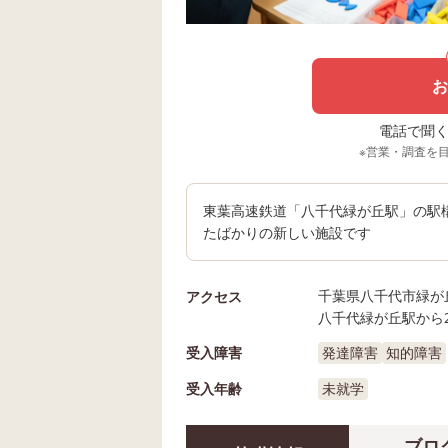
お
電話で聞く場
※営業・調査を
東葉高速鉄道「八千代緑が丘駅」の駅構
たばかりの新しい施設です
千葉県八千代市緑が丘一
アクセス
八千代緑が丘駅から2
受入障害
発達障害
知的障害
受入年齢
未就学
ブロ