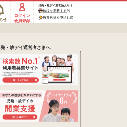
児発・放デイ運営法人向け
施設を掲載する
open_in_new
ログイン
療育教材を申込む
open_in_new
会員登録
児発・放デイ運営者さまへ