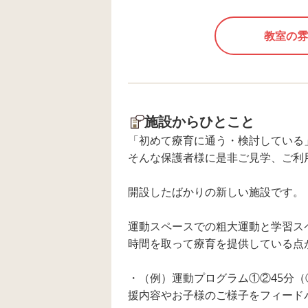
とで自信につながり、「もう一回
やってみよう」という意欲も育ま
教室の雰
れます。 職員が安全に配慮しなが
ら、一人ひとりの発達に合わせて
挑戦できる環境を整え、成功体験
を積み重ねられるよう支援してい
ます。 これからも、楽しみながら
施設からひとこと
全身を使った運動遊びを取り入
「初めて療育に通う・検討している
れ、身体づくりだけでなく、自信
そんな保護者様に是非ご見学、ご利
や挑戦する気持ちも育んでいきた
いと思います。 見学、体験、お待
開設したばかりの新しい施設です。
ちしております😃💖 〒276-0049
千葉県八千代市緑が丘1‐1104‐
運動スペースでの粗大運動と学習ス
3（B106C区画） （八千代緑が丘駅
時間を取って療育を提供している点
１階） TEL：047-409-4782 FAX：
047-409-4783
・（例）運動プログラム①②45分（
援内容やお子様のご様子をフィード