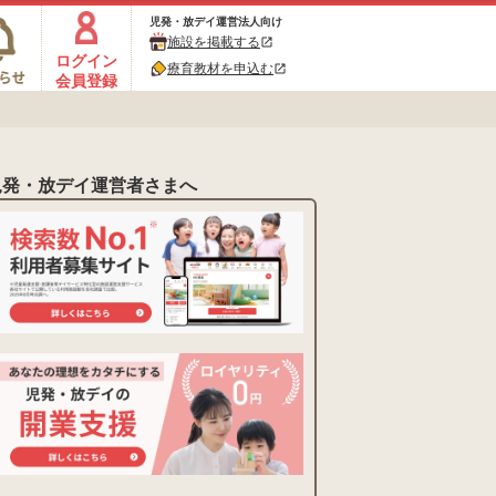
児発・放デイ運営法人向け
施設を掲載する
open_in_new
ログイン
療育教材を申込む
open_in_new
会員登録
児発・放デイ運営者さまへ