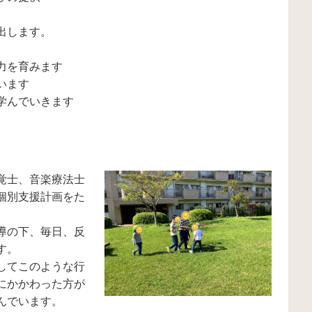
出します。
）
力を育みます
います
学んでいきます
覚士、音楽療法士
個別支援計画をた
導の下、毎日、反
す。
してこのような行
にかかわった方が
んでいます。