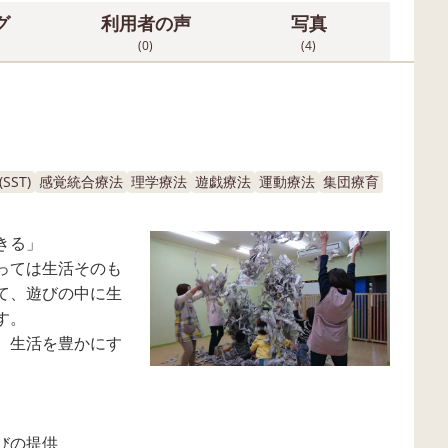
グ
利用者の声
写真
(0)
(4)
ST)
感覚統合療法
理学療法
遊戯療法
運動療法
集団療育
きる」
っては生活そのも
て、遊びの中に生
す。
、生活を豊かにす
びの提供