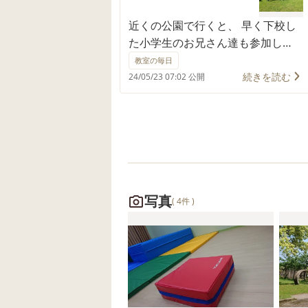
近くの公園で行くと、 早く下校し
た小学生のお兄さん達も参加し
て、 一緒に遊んだり、虫取りをし
教室の毎日
ました。 大きいバッタがいて、み
続きを読む
24/05/23 07:02 公開
んなで追いかけたり、 服に跳び移
って、びっくり！ お兄さんたちが
捕まえると、「見せて！」と 交代
して見ていました。
写真
( 4件 )