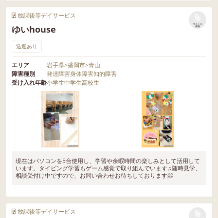
放課後等デイサービス
リストに
ゆいhouse
保存
送迎あり
エリア
岩手県
>
盛岡市
>
青山
障害種別
発達障害
身体障害
知的障害
受け入れ年齢
小学生
中学生
高校生
現在はパソコンを5台使用し、学習や余暇時間の楽しみとして活用して
います。タイピング学習もゲーム感覚で取り組んでいます♫随時見学、
相談受付け中ですので、お問い合わせお待ちしております🤗
放課後等デイサービス