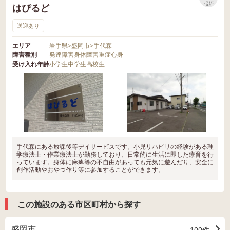
リストに
はぴるど
保存
送迎あり
エリア
岩手県
>
盛岡市
>
手代森
障害種別
発達障害
身体障害
重症心身
受け入れ年齢
小学生
中学生
高校生
手代森にある放課後等デイサービスです。小児リハビリの経験がある理
学療法士・作業療法士が勤務しており、日常的に生活に即した療育を行
っています。身体に麻痺等の不自由があっても元気に遊んだり、安全に
創作活動やおやつ作り等に参加することができます。
この施設のある市区町村から探す
盛岡市
100件