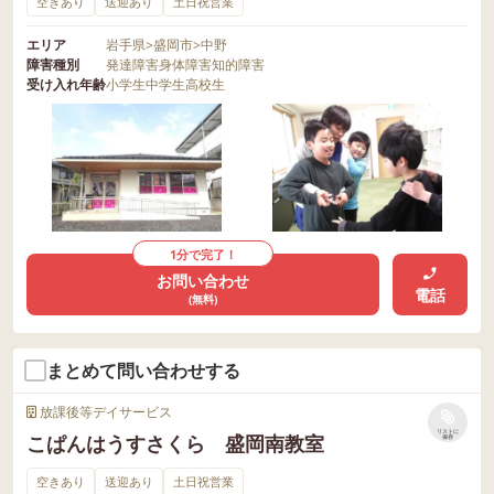
空きあり
送迎あり
土日祝営業
エリア
岩手県
>
盛岡市
>
中野
障害種別
発達障害
身体障害
知的障害
受け入れ年齢
小学生
中学生
高校生
1分で完了！
お問い合わせ
電話
(無料)
まとめて問い合わせする
放課後等デイサービス
リストに
こぱんはうすさくら 盛岡南教室
保存
空きあり
送迎あり
土日祝営業