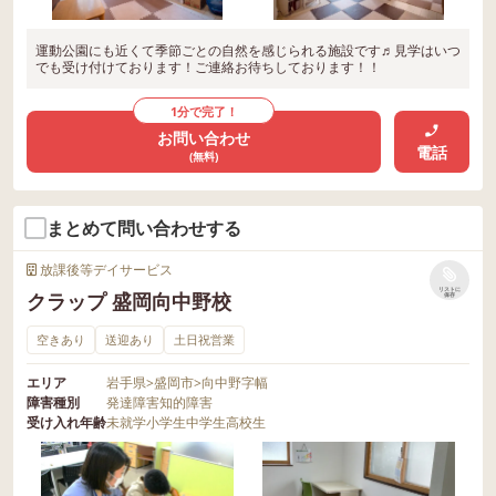
運動公園にも近くて季節ごとの自然を感じられる施設です♬見学はいつ
でも受け付けております！ご連絡お待ちしております！！
1分で完了！
お問い合わせ
電話
(無料)
まとめて問い合わせする
放課後等デイサービス
リストに
クラップ 盛岡向中野校
保存
空きあり
送迎あり
土日祝営業
エリア
岩手県
>
盛岡市
>
向中野字幅
障害種別
発達障害
知的障害
受け入れ年齢
未就学
小学生
中学生
高校生