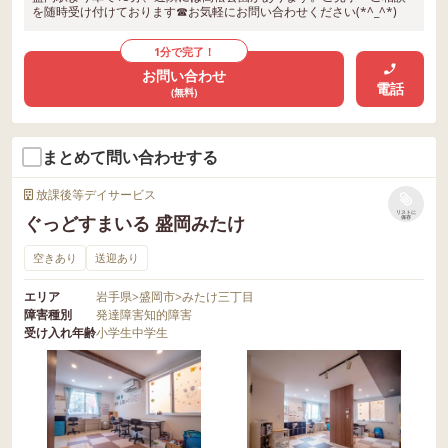
を随時受け付けております☎お気軽にお問い合わせください(*^_^*)
1分で完了！
お問い合わせ
電話
(無料)
まとめて問い合わせする
放課後等デイサービス
リストに
ぐっどすまいる 盛岡みたけ
保存
空きあり
送迎あり
エリア
岩手県
>
盛岡市
>
みたけ三丁目
障害種別
発達障害
知的障害
受け入れ年齢
小学生
中学生