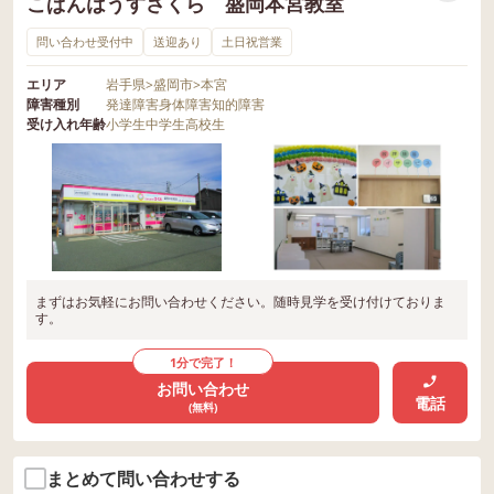
こぱんはうすさくら 盛岡本宮教室
問い合わせ受付中
送迎あり
土日祝営業
エリア
岩手県
>
盛岡市
>
本宮
障害種別
発達障害
身体障害
知的障害
受け入れ年齢
小学生
中学生
高校生
まずはお気軽にお問い合わせください。随時見学を受け付けておりま
す。
1分で完了！
お問い合わせ
電話
(無料)
まとめて問い合わせする