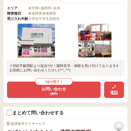
エリア
岩手県
>
盛岡市
>
永井
障害種別
発達障害
身体障害
受け入れ年齢
小学生
中学生
高校生
🚩JR岩手飯岡駅より徒歩5分！随時見学・体験を受け付けております♪
お気軽にお問い合わせください(*^_^*)
1分で完了！
お問い合わせ
電話
(無料)
まとめて問い合わせする
放課後等デイサービス
リストに
保存