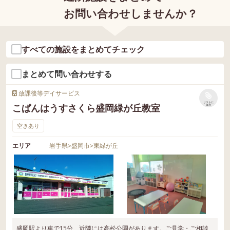
お問い合わせしませんか？
すべての施設をまとめてチェック
まとめて問い合わせする
放課後等デイサービス
リストに
こぱんはうすさくら盛岡緑が丘教室
保存
空きあり
エリア
岩手県
>
盛岡市
>
東緑が丘
盛岡駅より車で15分、近隣には高松公園があります。ご見学・ご相談