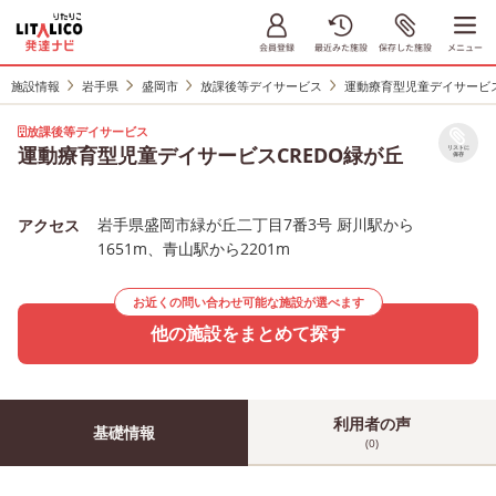
施設情報
岩手県
盛岡市
放課後等デイサービス
運動療育型児童デイサービス
放課後等デイサービス
運動療育型児童デイサービスCREDO緑が丘
リストに
保存
岩手県盛岡市緑が丘二丁目7番3号 厨川駅から
アクセス
1651m、青山駅から2201m
お近くの問い合わせ可能な施設が選べます
他の施設をまとめて探す
利用者の声
基礎情報
(0)