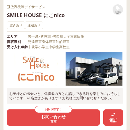
放課後等デイサービス
リストに
SMILE HOUSE にこnico
保存
空きあり
送迎あり
エリア
岩手県
>
紫波郡
>
矢巾町大字東徳田第
障害種別
発達障害
身体障害
知的障害
受け入れ年齢
未就学
小学生
中学生
高校生
お子様との出会いと、保護者の方とお話しできる時を楽しみにお待ちし
ています！※1名空きがあります！お気軽にお問い合わせください。
1分で完了！
お問い合わせ
電話
(無料)