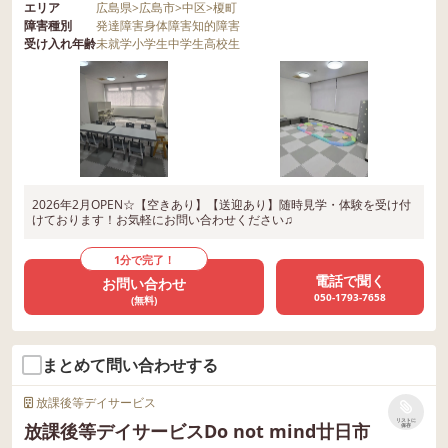
エリア
広島県
>
広島市
>
中区
>
榎町
障害種別
発達障害
身体障害
知的障害
受け入れ年齢
未就学
小学生
中学生
高校生
2026年2月OPEN☆【空きあり】【送迎あり】随時見学・体験を受け付
けております！お気軽にお問い合わせください♫
1分で完了！
電話で聞く
お問い合わせ
050-1793-7658
(無料)
まとめて問い合わせする
放課後等デイサービス
リストに
放課後等デイサービスDo not mind廿日市
保存