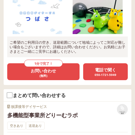
ご希望のご利用日の空き、送迎範囲について地域によってご対応が難し
い場合もございますので、詳細はお問い合わせください。お気軽にお子
さまとご一緒にご見学にお越しください。
1分で完了！
電話で聞く
お問い合わせ
050-1721-5949
(無料)
まとめて問い合わせする
放課後等デイサービス
リストに
多機能型事業所どりーむラボ
保存
空きあり
送迎あり