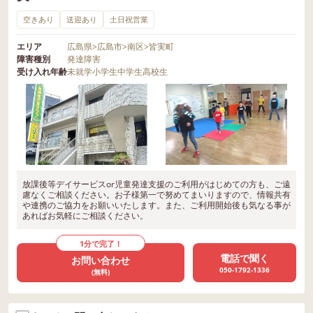
空きあり
送迎あり
土日祝営業
エリア
広島県
>
広島市
>
南区
>
皆実町
障害種別
発達障害
受け入れ年齢
未就学
小学生
中学生
高校生
放課後等デイサービスor児童発達支援のご利用がはじめての方も、ご遠
慮なくご相談ください。お子様第一で努めてまいりますので、情報共有
や連携のご協力をお願いいたします。また、ご利用開始後も気なる事が
あればお気軽にご相談ください。
1分で完了！
電話で聞く
お問い合わせ
050-1792-1336
(無料)