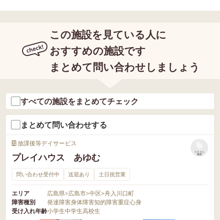
この施設を見ている人に
おすすめの施設です
まとめて問い合わせしましょう
すべての施設をまとめてチェック
まとめて問い合わせする
放課後等デイサービス
リストに
プレイハウス あゆむ
保存
問い合わせ受付中
送迎あり
土日祝営業
エリア
広島県
>
広島市
>
中区
>
舟入川口町
障害種別
発達障害
身体障害
知的障害
重症心身
受け入れ年齢
小学生
中学生
高校生