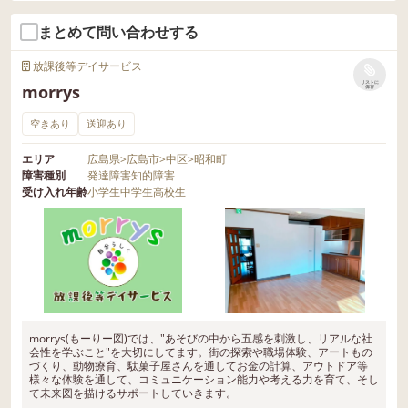
まとめて問い合わせする
放課後等デイサービス
リストに
morrys
保存
空きあり
送迎あり
エリア
広島県
>
広島市
>
中区
>
昭和町
障害種別
発達障害
知的障害
受け入れ年齢
小学生
中学生
高校生
morrys(もーりー図)では、"あそびの中から五感を刺激し、リアルな社
会性を学ぶこと"を大切にしてます。街の探索や職場体験、アートもの
づくり、動物療育、駄菓子屋さんを通してお金の計算、アウトドア等
様々な体験を通して、コミュニケーション能力や考える力を育て、そし
て未来図を描けるサポートしていきます。