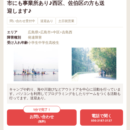
市にも事業所あり♪西区、佐伯区の方も送
迎します♪
問い合わせ受付中
送迎あり
土日祝営業
エリア
広島県
>
広島市
>
中区
>
吉島西
障害種別
発達障害
受け入れ年齢
小学生
中学生
高校生
キャンプや釣り、海や川遊びなどアウトドアを中心に活動を行っていま
す。パソコンを利用してプログラミングをしたりゲームをつくる活動も
行ってます。送迎あり。
1分で完了！
電話で聞く
お問い合わせ
050-3187-3137
(無料)