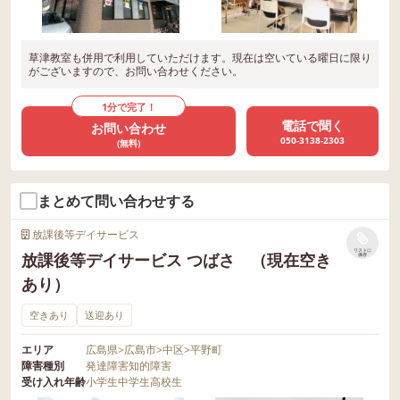
草津教室も併用で利用していただけます。現在は空いている曜日に限り
がございますので、お問い合わせください。
1分で完了！
電話で聞く
お問い合わせ
050-3138-2303
(無料)
まとめて問い合わせする
放課後等デイサービス
リストに
放課後等デイサービス つばさ （現在空き
保存
あり）
空きあり
送迎あり
エリア
広島県
>
広島市
>
中区
>
平野町
障害種別
発達障害
知的障害
受け入れ年齢
小学生
中学生
高校生