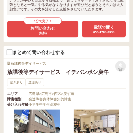
アップが中心で自立から就職まで一貫してサポート！お子さんたちは勉
強となると一気にやる気がなくなりますが遊びだと思うとその力は大人
顔負けです。その力を活かした支援をさせていただきます。
1分で完了！
電話で聞く
お問い合わせ
050-1793-3933
(無料)
まとめて問い合わせする
放課後等デイサービス
リストに
放課後等デイサービス イチバンボシ庚午
保存
空きあり
送迎あり
エリア
広島県
>
広島市
>
西区
>
庚午南
障害種別
発達障害
身体障害
知的障害
受け入れ年齢
小学生
中学生
高校生