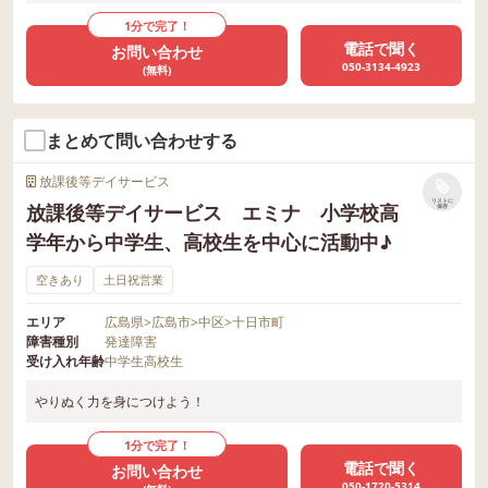
1分で完了！
電話で聞く
お問い合わせ
050-3134-4923
(無料)
まとめて問い合わせする
放課後等デイサービス
リストに
放課後等デイサービス エミナ 小学校高
保存
学年から中学生、高校生を中心に活動中♪
空きあり
土日祝営業
エリア
広島県
>
広島市
>
中区
>
十日市町
障害種別
発達障害
受け入れ年齢
中学生
高校生
やりぬく力を身につけよう！
1分で完了！
電話で聞く
お問い合わせ
050-1720-5314