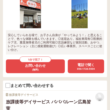
安心していられる場で、お子さん自身が「やってみよう！」と思えるこ
とで、色々な体験を積んでいきます。◎送迎あり。福祉車両有◎医療的
ケア児、重度身障者児のご利用可能◎言語練習など個別活動、おやつ、
レクレーション（主に感覚運動遊び）◎広い事業所。スペースごとに使
い分け。
1分で完了！
電話で聞く
お問い合わせ
050-1726-5504
(無料)
まとめて問い合わせする
放課後等デイサービス
リストに
放課後等デイサービス バババルーン広島皆
保存
実