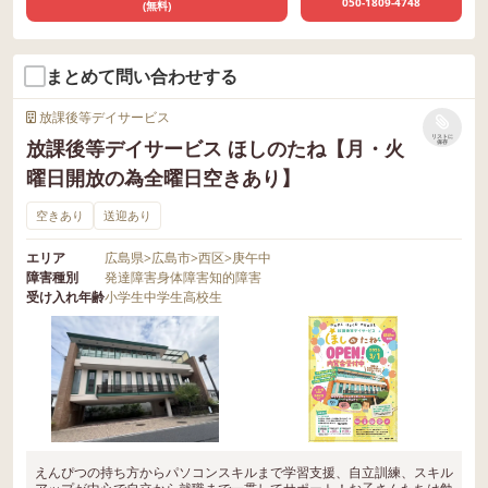
050-1809-4748
(無料)
まとめて問い合わせする
放課後等デイサービス
リストに
放課後等デイサービス ほしのたね【月・火
保存
曜日開放の為全曜日空きあり】
空きあり
送迎あり
エリア
広島県
>
広島市
>
西区
>
庚午中
障害種別
発達障害
身体障害
知的障害
受け入れ年齢
小学生
中学生
高校生
えんぴつの持ち方からパソコンスキルまで学習支援、自立訓練、スキル