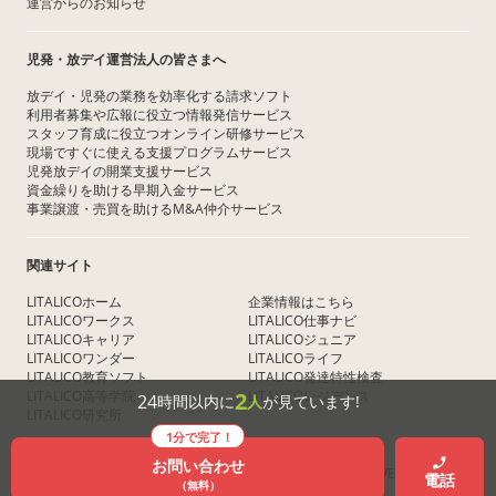
運営からのお知らせ
児発・放デイ運営法人の皆さまへ
放デイ・児発の業務を効率化する請求ソフト
利用者募集や広報に役立つ情報発信サービス
スタッフ育成に役立つオンライン研修サービス
現場ですぐに使える支援プログラムサービス
児発放デイの開業支援サービス
資金繰りを助ける早期入金サービス
事業譲渡・売買を助けるM&A仲介サービス
関連サイト
LITALICOホーム
企業情報はこちら
LITALICOワークス
LITALICO仕事ナビ
LITALICOキャリア
LITALICOジュニア
LITALICOワンダー
LITALICOライフ
LITALICO教育ソフト
LITALICO発達特性検査
LITALICO高等学院
LITALICOレジデンス
2
24
時間以内に
人
が見ています!
LITALICO研究所
1分で完了！
お問い合わせ
COPYRIGHT © LITALICO Inc. ALL RIGHTS RESERVED
電話
（無料）