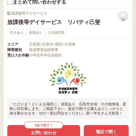
まとめて問い合わせする
放課後等デイサービス
リストに
放課後等デイサービス リバティ己斐
保存
空きあり
送迎あり
土日祝営業
エリア
広島県
>
広島市
>
西区
>
己斐東
障害種別
発達障害
知的障害
受け入れ年齢
小学生
中学生
高校生
「ただいま！といえる場所に」送迎あり 広島市全域・その他地域、柔
軟に対応致します。ご相談下さい。徒歩10秒で公園もありしっかりと
体を動かせます。ぜひ一度お問合せください。新一年生さん大歓迎！
1分で完了！
電話で聞く
お問い合わせ