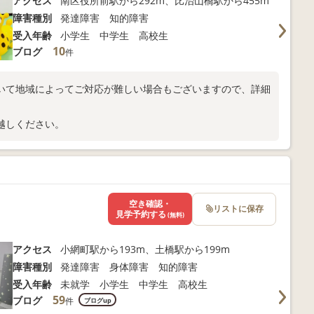
アクセス
南区役所前駅から292m、比治山橋駅から455m
障害種別
発達障害 知的障害
受入年齢
小学生 中学生 高校生
10
ブログ
件
いて地域によってご対応が難しい場合もございますので、詳細
越しください。
空き確認・
リストに保存
見学予約する
(無料)
アクセス
小網町駅から193m、土橋駅から199m
障害種別
発達障害 身体障害 知的障害
受入年齢
未就学 小学生 中学生 高校生
59
ブログ
件
ブログup