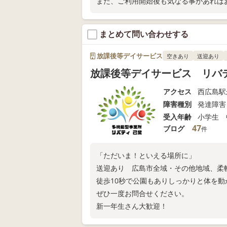
また、ご利用開始後も気なる事があれば
まとめて問い合わせする
放課後等デイサービス
空きあり
送迎あり
放課後等デイサービス リバ
アクセス
西広島駅
障害種別
発達障害
受入年齢
小学生 
47
ブログ
件
「ただいま！といえる場所に」
送迎あり 広島市全域・その他地域、柔
徒歩10秒で公園もありしっかりと体を動
ぜひ一度お問合せください。
新一年生さん大歓迎！