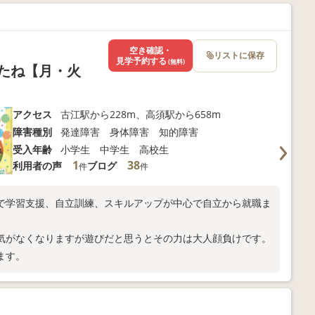
空き確認・
リストに保存
見学予約する
(無料)
たね【月・火
】
アクセス
古江駅から228m、高須駅から658m
障害種別
発達障害 身体障害 知的障害
受入年齢
小学生 中学生 高校生
1
38
利用者の声
ブログ
件
件
で学習支援、自立訓練、スキルアップが中心で自立から就職ま
気がなくなりますが遊びだと思うとその力は大人顔負けです。
ます。