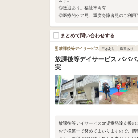
◎送迎あり。福祉車両有
◎医療的ケア児、重度身障者児のご利用
◎言語練習など個別活動、おやつ、レク
◎広い事業所。スペースごとに使い分け
まとめて問い合わせする
放課後等デイサービス
空きあり
送迎あり
放課後等デイサービス バババ
実
放課後等デイサービスor児童発達支援
お子様第一で努めてまいりますので、情