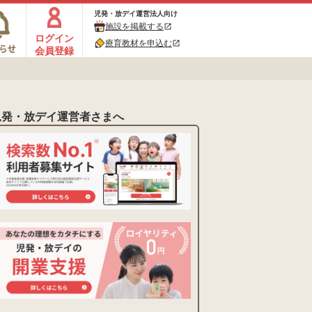
児発・放デイ運営法人向け
施設を掲載する
open_in_new
ログイン
療育教材を申込む
open_in_new
会員登録
児発・放デイ運営者さまへ