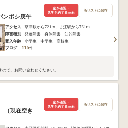
空き確認・
リストに保存
見学予約する
(無料)
バンボシ庚午
アクセス
草津駅から721m、古江駅から761m
障害種別
発達障害 身体障害 知的障害
受入年齢
小学生 中学生 高校生
115
ブログ
件
。
すので、お問い合わせください。
空き確認・
リストに保存
見学予約する
(無料)
 （現在空き