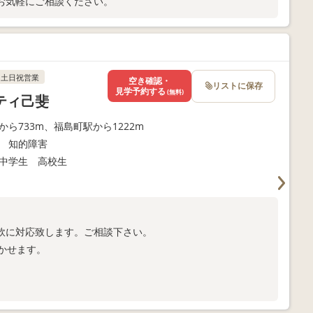
お気軽にご相談ください。
土日祝営業
空き確認・
リストに保存
見学予約する
(無料)
ティ己斐
から733m、福島町駅から1222m
 知的障害
中学生 高校生
軟に対応致します。ご相談下さい。
かせます。