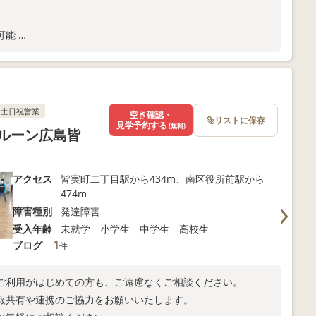
可能
レーション（主に感覚運動遊び）
。
土日祝営業
空き確認・
リストに保存
見学予約する
(無料)
ルーン広島皆
アクセス
皆実町二丁目駅から434m、南区役所前駅から
474m
障害種別
発達障害
受入年齢
未就学 小学生 中学生 高校生
1
ブログ
件
のご利用がはじめての方も、ご遠慮なくご相談ください。
報共有や連携のご協力をお願いいたします。