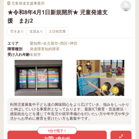
児童発達支援事業所
リストに
★令和8年4月1日新規開所★ 児童発達支
保存
援 まお2
空きあり
送迎あり
土日祝営業
エリア
愛知県
>
名古屋市
>
西区
>
押切
障害種別
発達障害
知的障害
受け入れ年齢
未就学
利用児童募集中子ども達の興味関心をより広げていき、強みをしっかり
と伸ばしていける事業所となっております。最新ICT療育・音楽療法・
感覚統合などを通じて年長児や就学準備のを行いたい方や年中児や年少
児からお早めに療育を受けたい方も募集中です。
1分で完了！
お問い合わせ