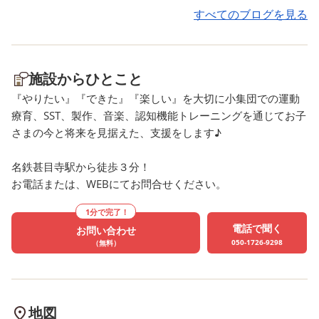
スタート！ チームのカゴ(袋)
ー！」と変化を楽しみ、
すべてのブログを見る
を目指して、一生懸命球を投
さんの笑顔が見られました
げる子どもたち💪夢中になる
風船遊びでは、膨らませ
あまり、線から投げるルール
船に顔を描き、友だちや
施設からひとこと
を忘れてしまう場面もありま
ッフと「落とさないよう
『やりたい』『できた』『楽しい』を大切に小集団での運動
したが、それだけ真剣に取り
よう！！」と声を掛け合
療育、SST、製作、音楽、認知機能トレーニングを通じてお子
組んでいる姿が見られました
がら、楽しく打ち合う姿
さまの今と将来を見据えた、支援をします♪
😊 今回は赤チームの全
られました🎈 おやつには
勝！！ 負けてしまった白チー
レープ作りを行いました
名鉄甚目寺駅から徒歩３分！
ムのお友だちも、怒ったり拗
レープ生地にフルーツや
お電話または、WEBにてお問合せください。
ねたりすることなく、最後ま
ームをそれぞれトッピン
で参加することができ、とて
し、くるくる巻いて完成
1分で完了！
もカッコよかったです✨ 最後
「見てー！綺麗に巻けた
電話で聞く
お問い合わせ
050-1726-9298
は「逃げるスタッフ VS 子ど
✨」と嬉しそうにスタッ
（無料）
もたち」対決！！ スタッフが
見せてくれる姿がとても
カゴを持って逃げ回り、“10
らしかったです💖 これか
球以上入ったら子どもたちの
も子どもたちの笑顔があ
地図
勝ち！”というルールで行いま
る遊びや活動をたくさん