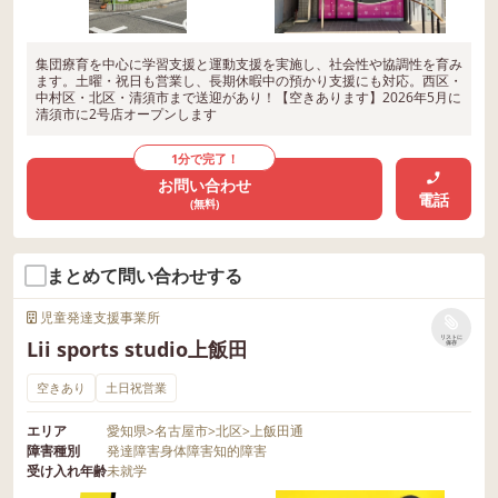
集団療育を中心に学習支援と運動支援を実施し、社会性や協調性を育み
ます。土曜・祝日も営業し、長期休暇中の預かり支援にも対応。西区・
中村区・北区・清須市まで送迎があり！【空きあります】2026年5月に
清須市に2号店オープンします
1分で完了！
お問い合わせ
電話
(無料)
まとめて問い合わせする
児童発達支援事業所
リストに
Lii sports studio上飯田
保存
空きあり
土日祝営業
エリア
愛知県
>
名古屋市
>
北区
>
上飯田通
障害種別
発達障害
身体障害
知的障害
受け入れ年齢
未就学