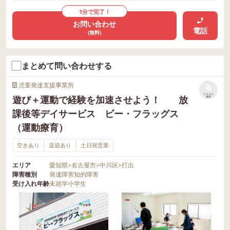
1分で完了！
お問い合わせ
電話
(無料)
まとめて問い合わせする
児童発達支援事業所
リストに
遊び＋運動で経験を加速させよう！ 放
保存
課後等デイサービス ビー・フラッグス
（運動療育）
空きあり
送迎あり
土日祝営業
エリア
愛知県
>
名古屋市
>
中川区
>
打出
障害種別
発達障害
知的障害
受け入れ年齢
未就学
小学生