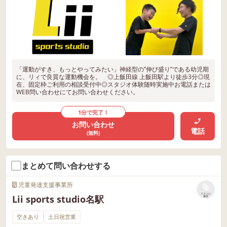
「運動がすき、もっとやってみたい」神経型の”伸び盛り”である幼児期
に、リィで良質な運動機会を。 ◎上飯田線 上飯田駅より徒歩3分◎現
在、固定枠ご利用の相談受付中◎スタジオ体験随時実施中お電話または
WEB問い合わせにてお問い合わせください。
1分で完了！
お問い合わせ
電話
(無料)
まとめて問い合わせする
児童発達支援事業所
リストに
Lii sports studio名駅
保存
空きあり
土日祝営業