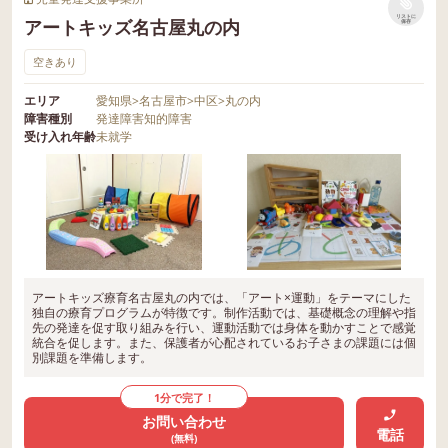
リストに
アートキッズ名古屋丸の内
保存
空きあり
エリア
愛知県
>
名古屋市
>
中区
>
丸の内
障害種別
発達障害
知的障害
受け入れ年齢
未就学
アートキッズ療育名古屋丸の内では、「アート×運動」をテーマにした
独自の療育プログラムが特徴です。制作活動では、基礎概念の理解や指
先の発達を促す取り組みを行い、運動活動では身体を動かすことで感覚
統合を促します。また、保護者が心配されているお子さまの課題には個
別課題を準備します。
1分で完了！
お問い合わせ
電話
(無料)