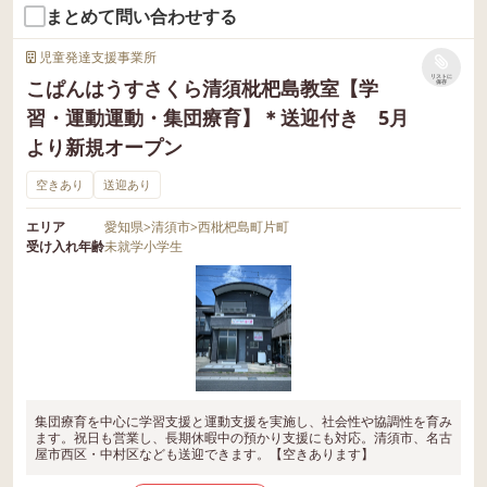
まとめて問い合わせする
児童発達支援事業所
リストに
こぱんはうすさくら清須枇杷島教室【学
保存
習・運動運動・集団療育】＊送迎付き 5月
より新規オープン
空きあり
送迎あり
エリア
愛知県
>
清須市
>
西枇杷島町片町
受け入れ年齢
未就学
小学生
集団療育を中心に学習支援と運動支援を実施し、社会性や協調性を育み
ます。祝日も営業し、長期休暇中の預かり支援にも対応。清須市、名古
屋市西区・中村区なども送迎できます。【空きあります】