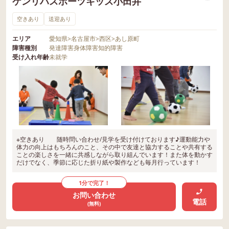
ケンリハスポーツキッズ小田井
空きあり
送迎あり
エリア
愛知県
>
名古屋市
>
西区
>
あし原町
障害種別
発達障害
身体障害
知的障害
受け入れ年齢
未就学
※空きあり 随時問い合わせ/見学を受け付けております♪運動能力や
体力の向上はもちろんのこと、その中で友達と協力することや共有する
ことの楽しさを一緒に共感しながら取り組んでいます！また体を動かす
だけでなく、季節に応じた折り紙や製作なども毎月行っています！
1分で完了！
お問い合わせ
電話
(無料)