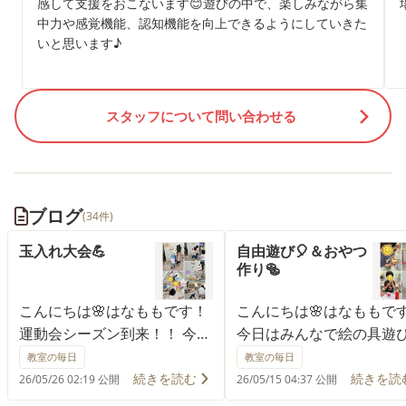
感して支援をおこないます😊遊びの中で、楽しみながら集
中力や感覚機能、認知機能を向上できるようにしていきた
いと思います♪
スタッフについて問い合わせる
ブログ
(34件)
玉入れ大会💪
自由遊び🎈＆おやつ
作り🥯
こんにちは🌸はなももです！
こんにちは🌸はなももで
運動会シーズン到来！！ 今日
今日はみんなで絵の具遊
の運動活動では、みんなで玉
風船遊びを楽しみました
教室の毎日
教室の毎日
入れを行いました🤩 赤チー
絵の具遊びでは、色を混
続きを読む
続きを読
26/05/26 02:19 公開
26/05/15 04:37 公開
ム・白チームに分かれて対戦
がら「こんな色になった