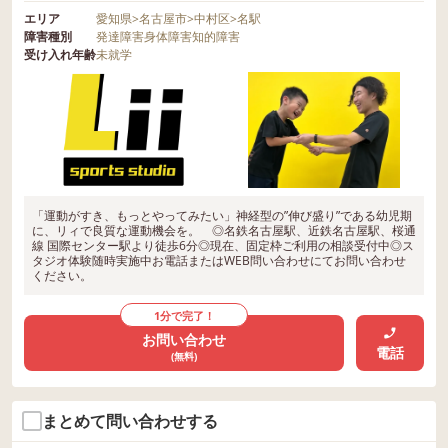
エリア
愛知県
>
名古屋市
>
中村区
>
名駅
障害種別
発達障害
身体障害
知的障害
受け入れ年齢
未就学
「運動がすき、もっとやってみたい」神経型の”伸び盛り”である幼児期
に、リィで良質な運動機会を。 ◎名鉄名古屋駅、近鉄名古屋駅、桜通
線 国際センター駅より徒歩6分◎現在、固定枠ご利用の相談受付中◎ス
タジオ体験随時実施中お電話またはWEB問い合わせにてお問い合わせ
ください。
1分で完了！
お問い合わせ
電話
(無料)
まとめて問い合わせする