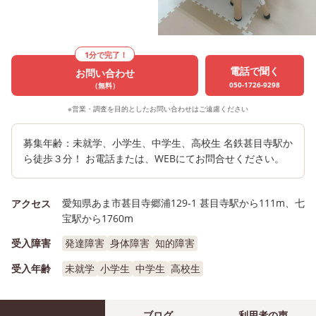
1分で完了！
電話で聞く
お問い合わせ
050-1726-9298
（無料）
※営業・調査を目的としたお問い合わせはご遠慮ください
募集年齢：未就学、小学生、中学生、高校生 名鉄甚目寺駅か
ら徒歩３分！ お電話または、WEBにてお問合せください。
愛知県あま市甚目寺郷浦129-1 甚目寺駅から111m、七
アクセス
宝駅から1760m
受入障害
発達障害
身体障害
知的障害
受入年齢
未就学
小学生
中学生
高校生
ブログ
利用者の声