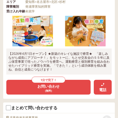
エリア
愛知県
>
名古屋市
>
北区
>
杉村
障害種別
発達障害
知的障害
受け入れ年齢
未就学
【2026年4月1日オープン】★新築のキレイな施設で療育★ 「楽しみ
ながら成長にアプローチ！」をモットーに、ちとせ交友会の５５年に及
ぶ保育事業で培ったノウハウを療育へ。運動療育と個別療育を組み合わ
せたハイブリッド療育を実施。「できた！」という成功体験を積み重
ね、自信と成長につなげます！
1分で完了！
お問い合わせ
電話
(無料)
まとめて問い合わせする
児童発達支援事業所