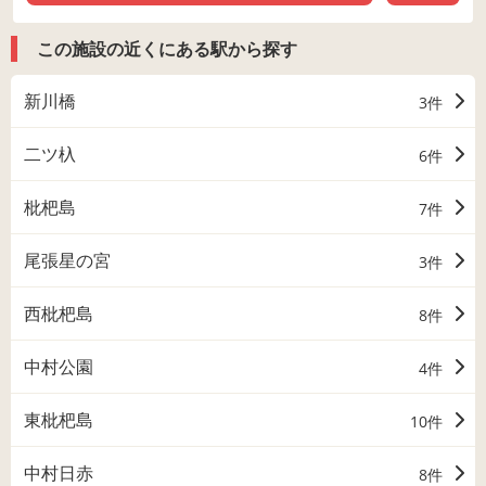
この施設の近くにある駅から探す
新川橋
3件
二ツ杁
6件
枇杷島
7件
尾張星の宮
3件
西枇杷島
8件
中村公園
4件
東枇杷島
10件
中村日赤
8件