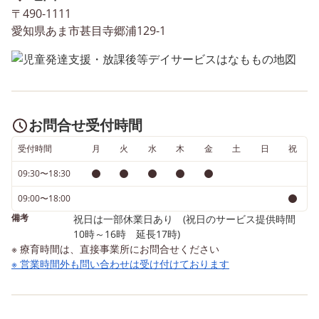
〒490-1111
したが・・・・・・・・結果
んでいきたいと思います
愛知県あま市甚目寺郷浦129-1
はなんと25球！！ スタッフは
必死に逃げましたが、見事に
惨敗でした💦 これから梅雨
の時期に入りますが、室内で
も楽しく身体を動かせる活動
をたくさん取り入れていきた
お問合せ受付時間
いと思います👍
受付時間
月
火
水
木
金
土
日
祝
09:30〜18:30
09:00〜18:00
備考
祝日は一部休業日あり (祝日のサービス提供時間
10時～16時 延長17時)
※ 療育時間は、直接事業所にお問合せください
※ 営業時間外も問い合わせは受け付けております