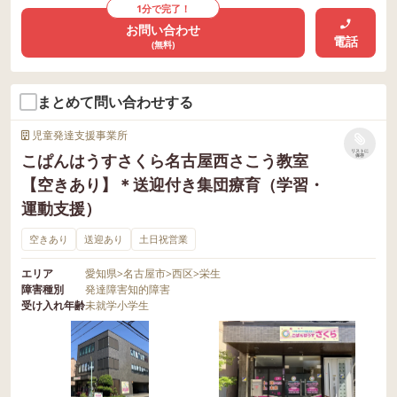
1分で完了！
お問い合わせ
電話
(無料)
まとめて問い合わせする
児童発達支援事業所
リストに
こぱんはうすさくら名古屋西さこう教室
保存
【空きあり】＊送迎付き集団療育（学習・
運動支援）
空きあり
送迎あり
土日祝営業
エリア
愛知県
>
名古屋市
>
西区
>
栄生
障害種別
発達障害
知的障害
受け入れ年齢
未就学
小学生