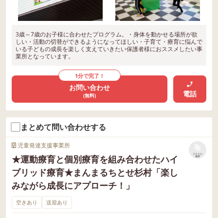
3歳～7歳のお子様に合わせたプログラム。・身体を動かせる場所が欲
しい・活動の切替ができるようになってほしい・子育て・療育に悩んで
いる子どもの成長を楽しく支えていきたい保護者様におススメしたい事
業所となっています。
1分で完了！
お問い合わせ
電話
(無料)
まとめて問い合わせする
児童発達支援事業所
リストに
★運動療育と個別療育を組み合わせたハイ
保存
ブリッド療育★まんまるちとせ杉村「楽し
みながら成長にアプローチ！」
空きあり
送迎あり