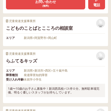
お問い合わせ
電話
(無料)
児童発達支援事業所
リストに
こどものことばとこころの相談室
保存
エリア
新潟県
>
阿賀野市
>
岡山町
児童発達支援事業所
リストに
らふてるキッズ
保存
エリア
新潟県
>
新潟市
>
西区
>
五十嵐中島
障害種別
発達障害
知的障害
受け入れ年齢
未就学
小学生
1歳〜10歳のお子さん募集中！新潟西高校バス停０分。無料駐車場完
備。明るく優しいスタッフがお待ちしています。
児童発達支援事業所