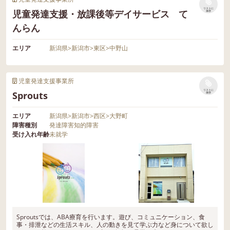
リストに
児童発達支援・放課後等デイサービス て
保存
んらん
エリア
新潟県
>
新潟市
>
東区
>
中野山
児童発達支援事業所
リストに
Sprouts
保存
エリア
新潟県
>
新潟市
>
西区
>
大野町
障害種別
発達障害
知的障害
受け入れ年齢
未就学
Sproutsでは、ABA療育を行います。遊び、コミュニケーション、食
事・排泄などの生活スキル、人の動きを見て学ぶ力など身について欲し