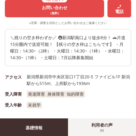
お問い合わせ
電話
（無料）
※営業・調査を目的としたお問い合わせはご遠慮ください
＼残りの空き枠わずか／ 🚇新潟駅南口より徒歩8分！ 🚗片道
15分圏内で送迎可能！ 【残りの空き枠はこちらです】 ・月
曜日：14:30~（2枠） ・火曜日：14:30~（1枠） ・水曜日：
14:30~（1枠） ・土曜日：7月以降募集開始
新潟県新潟市中央区笹口1丁目20-5 ファイビル1F 新潟
アクセス
駅から515m、上所駅から1936m
受入障害
発達障害
身体障害
知的障害
受入年齢
未就学
利用者の声
基礎情報
(0)