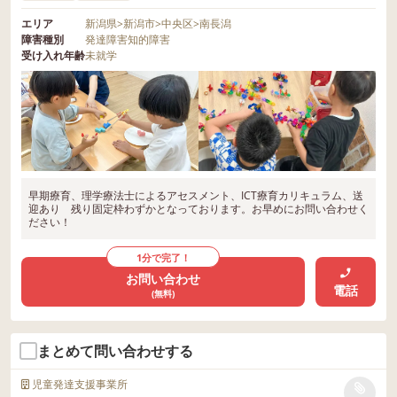
エリア
新潟県
>
新潟市
>
中央区
>
南長潟
障害種別
発達障害
知的障害
受け入れ年齢
未就学
早期療育、理学療法士によるアセスメント、ICT療育カリキュラム、送
迎あり 残り固定枠わずかとなっております。お早めにお問い合わせく
ださい！
1分で完了！
お問い合わせ
電話
(無料)
まとめて問い合わせする
児童発達支援事業所