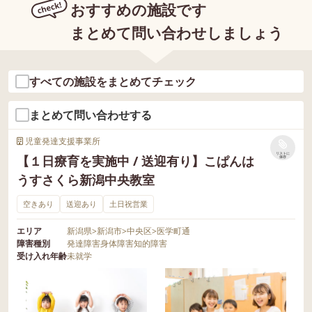
おすすめの施設です
まとめて問い合わせしましょう
すべての施設をまとめてチェック
まとめて問い合わせする
児童発達支援事業所
リストに
【１日療育を実施中 / 送迎有り】こぱんは
保存
うすさくら新潟中央教室
空きあり
送迎あり
土日祝営業
エリア
新潟県
>
新潟市
>
中央区
>
医学町通
障害種別
発達障害
身体障害
知的障害
受け入れ年齢
未就学