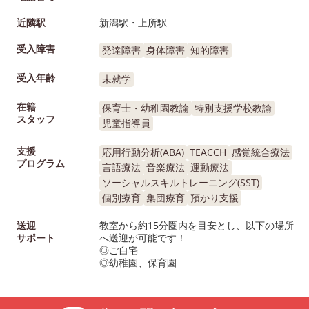
近隣駅
新潟駅・上所駅
受入障害
発達障害
身体障害
知的障害
受入年齢
未就学
在籍
保育士・幼稚園教諭
特別支援学校教諭
スタッフ
児童指導員
支援
応用行動分析(ABA)
TEACCH
感覚統合療法
プログラム
言語療法
音楽療法
運動療法
ソーシャルスキルトレーニング(SST)
個別療育
集団療育
預かり支援
送迎
教室から約15分圏内を目安とし、以下の場所
サポート
へ送迎が可能です！
◎ご自宅
◎幼稚園、保育園