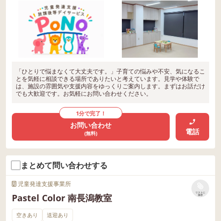
「ひとりで悩まなくて大丈夫です。」子育ての悩みや不安、気になるこ
とを気軽に相談できる場所でありたいと考えています。見学や体験で
は、施設の雰囲気や支援内容をゆっくりご案内します。まずはお話だけ
でも大歓迎です。お気軽にお問い合わせください。
1分で完了！
お問い合わせ
電話
(無料)
まとめて問い合わせする
児童発達支援事業所
リストに
Pastel Color 南長潟教室
保存
空きあり
送迎あり