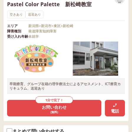
リストに
Pastel Color Palette 新松崎教室
保存
空きあり
送迎あり
エリア
新潟県
>
新潟市
>
東区
>
新松崎
障害種別
発達障害
知的障害
受け入れ年齢
未就学
早期療育、グループ在籍の理学療法士によるアセスメント、ICT療育カ
リキュラム、送迎あり
1分で完了！
お問い合わせ
電話
(無料)
まとめて問い合わせする