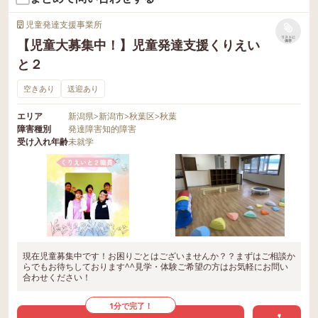
児童発達支援事業所
リストに
【児童大募集中！】児童発達支援くりえい
保存
と２
空きあり
送迎あり
エリア
新潟県
>
新潟市
>
秋葉区
>
秋葉
障害種別
発達障害
知的障害
受け入れ年齢
未就学
現在児童募集中です！お困りごとはございませんか？？まずはご相談か
らでもお待ちしております^^見学・体験ご希望の方はお気軽にお問い
合わせください！
1分で完了！