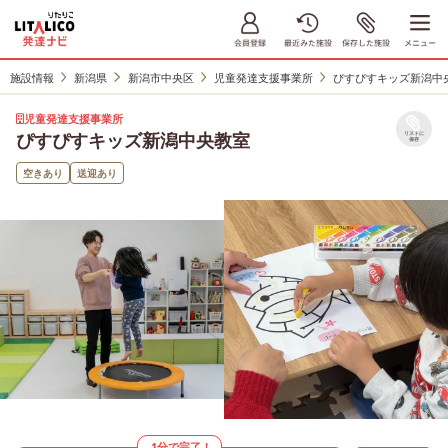
施設情報
新潟県
新潟市中央区
児童発達支援事業所
ぴすぴすキッズ新潟中
児童発達支援事業所
ぴすぴすキッズ新潟中央教室
リストに
保存
空きあり
送迎あり
1分で完了！