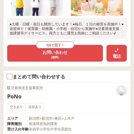
●土曜・日曜・祝日も開所しています！●毎日、１日の療育を実施中！●
送迎有り！保育園・幼稚園・小学校・自宅から実施中●児童発達支援・
放課後等デイサービス、両方ともに運営お気軽にご相談ください♪
1分で完了！
お問い合わせ
電話
(無料)
まとめて問い合わせする
児童発達支援事業所
リストに
PoNo
保存
空きあり
送迎あり
エリア
新潟県
>
新潟市
>
東区
>
上木戸
障害種別
発達障害
知的障害
受け入れ年齢
未就学
小学生
中学生
高校生