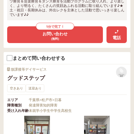
ツ療育＆音楽療育＆ダンス療育を活動プログラムに取り入れ、より楽し
く、より明るく、たくさんの笑顔あふれる活動に取り組んでいます♪★
土・祝日・長期休みは、外出レクを主体とした活動で思いっきり楽しん
でいます♪♪
1分で完了！
お問い合わせ
電話
(無料)
まとめて問い合わせする
放課後等デイサービス
リストに
グッドステップ
保存
空きあり
送迎あり
エリア
千葉県
>
松戸市
>
日暮
障害種別
発達障害
知的障害
受け入れ年齢
未就学
小学生
中学生
高校生