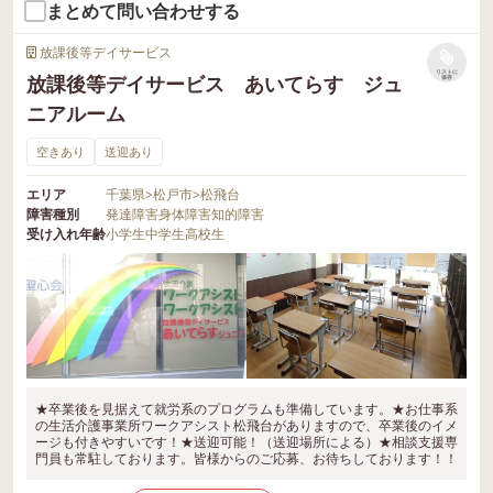
まとめて問い合わせする
放課後等デイサービス
リストに
放課後等デイサービス あいてらす ジュ
保存
ニアルーム
空きあり
送迎あり
エリア
千葉県
>
松戸市
>
松飛台
障害種別
発達障害
身体障害
知的障害
受け入れ年齢
小学生
中学生
高校生
★卒業後を見据えて就労系のプログラムも準備しています。★お仕事系
の生活介護事業所ワークアシスト松飛台がありますので、卒業後のイメ
ージも付きやすいです！★送迎可能！（送迎場所による）★相談支援専
門員も常駐しております。皆様からのご応募、お待ちしております！！