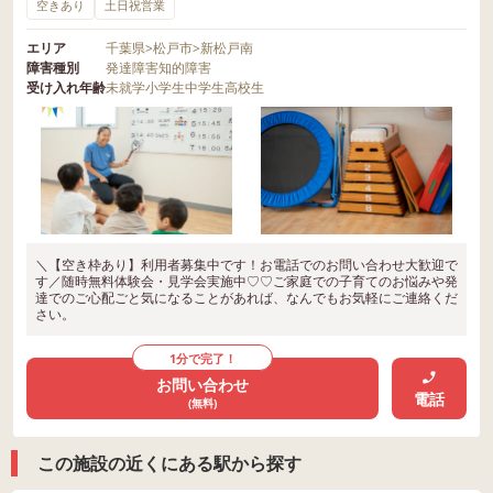
空きあり
土日祝営業
エリア
千葉県
>
松戸市
>
新松戸南
障害種別
発達障害
知的障害
受け入れ年齢
未就学
小学生
中学生
高校生
＼【空き枠あり】利用者募集中です！お電話でのお問い合わせ大歓迎で
す／随時無料体験会・見学会実施中♡♡ご家庭での子育てのお悩みや発
達でのご心配ごと気になることがあれば、なんでもお気軽にご連絡くだ
さい。
1分で完了！
お問い合わせ
電話
(無料)
この施設の近くにある駅から探す