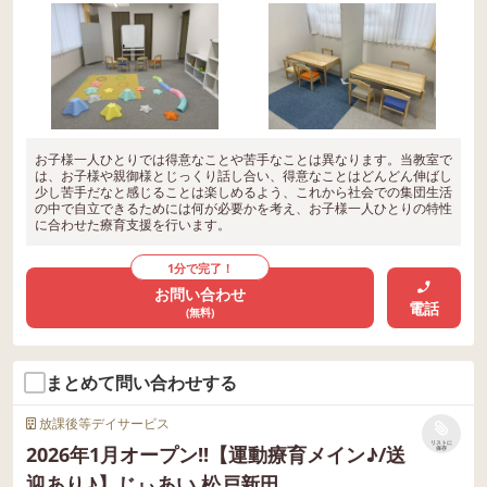
お子様一人ひとりでは得意なことや苦手なことは異なります。当教室で
は、お子様や親御様とじっくり話し合い、得意なことはどんどん伸ばし
少し苦手だなと感じることは楽しめるよう、これから社会での集団生活
の中で自立できるためには何が必要かを考え、お子様一人ひとりの特性
に合わせた療育支援を行います。
1分で完了！
お問い合わせ
電話
(無料)
まとめて問い合わせする
放課後等デイサービス
リストに
2026年1月オープン!!【運動療育メイン♪/送
保存
迎あり♪】じぃあい 松戸新田