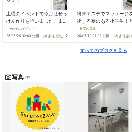
ップ！
土曜のイベントで今月はせっ
将来エステでマッサージ
けん作りを行いました。まず
術する夢のある小学生！ 
はせっけんの成分や扱い方を
相手に練習中。 とっても
その他のイベント
教室の毎日
集中して聞いています。 その
で癒されるんです。 手の
続きを読む
続きを読
26/05/26 02:40 公開
26/05/19 01:32 公開
あとママや職員も一緒になっ
からパワーが注入される
て作成。 色々なレースのせっ
じ！ 将来は常連にしてく
すべてのブログを見る
けんシートにどれを使おうか
さーい！
みんな真剣に選択していまし
た！ 大人が一番真剣でした
写真
(2件)
(^^♪