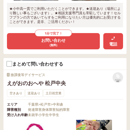
★小中高一貫でご利用いただくことができます。★送迎あり（場所によ
り難しい事もございます）。★相談支援専門員も常駐しています！セル
フプランの方であいてらすをご利用になりたい方は優先的にお受けする
ことができます。是非、ご活用ください！
1分で完了！
お問い合わせ
電話
(無料)
まとめて問い合わせする
放課後等デイサービス
リストに
えがおのおへや 松戸中央
保存
空きあり
送迎あり
土日祝営業
エリア
千葉県
>
松戸市
>
中和倉
障害種別
発達障害
身体障害
知的障害
受け入れ年齢
未就学
小学生
中学生