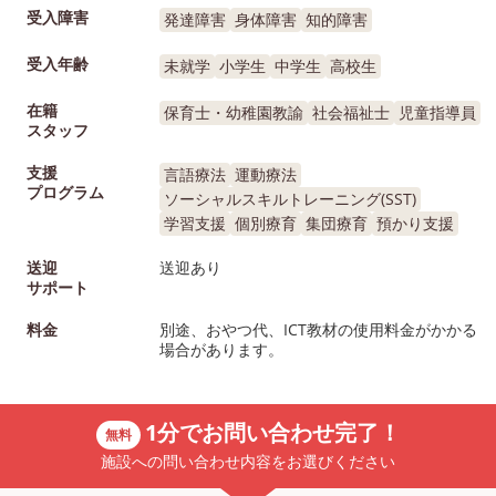
受入障害
発達障害
身体障害
知的障害
受入年齢
未就学
小学生
中学生
高校生
在籍
保育士・幼稚園教諭
社会福祉士
児童指導員
スタッフ
支援
言語療法
運動療法
プログラム
ソーシャルスキルトレーニング(SST)
学習支援
個別療育
集団療育
預かり支援
送迎
送迎あり
サポート
料金
別途、おやつ代、ICT教材の使用料金がかかる
場合があります。
1分でお問い合わせ完了！
無料
施設への問い合わせ内容をお選びください