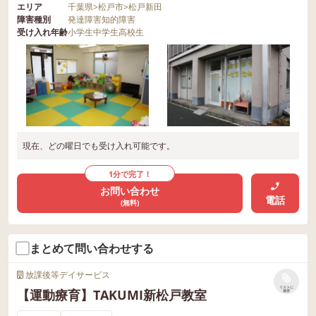
エリア
千葉県
>
松戸市
>
松戸新田
障害種別
発達障害
知的障害
受け入れ年齢
小学生
中学生
高校生
現在、どの曜日でも受け入れ可能です。
1分で完了！
お問い合わせ
電話
(無料)
まとめて問い合わせする
放課後等デイサービス
リストに
【運動療育】TAKUMI新松戸教室
保存