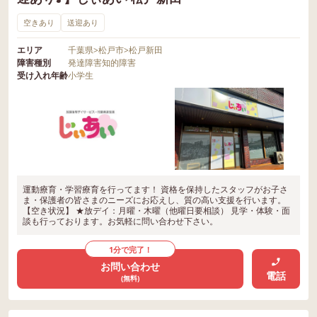
空きあり
送迎あり
エリア
千葉県
>
松戸市
>
松戸新田
障害種別
発達障害
知的障害
受け入れ年齢
小学生
運動療育・学習療育を行ってます！ 資格を保持したスタッフがお子さ
ま・保護者の皆さまのニーズにお応えし、質の高い支援を行います。
【空き状況】 ★放デイ：月曜・木曜（他曜日要相談） 見学・体験・面
談も行っております。お気軽に問い合わせ下さい。
1分で完了！
お問い合わせ
電話
(無料)