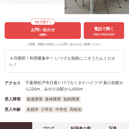
1分で完了！
電話で聞く
お問い合わせ
050-1793-5249
（無料）
※営業・調査を目的としたお問い合わせはご遠慮ください
４月開所！利用募集中！ いつでも気軽にごそうだんくださ
い！
千葉県松戸市日暮1-17-7カミタケハイツ1F 新八柱駅か
アクセス
ら226m、みのり台駅から656m
受入障害
発達障害
身体障害
知的障害
受入年齢
未就学
小学生
中学生
高校生
ブログ
利用者の声
写真