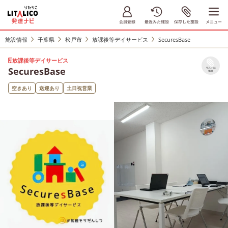
施設情報
千葉県
松戸市
放課後等デイサービス
SecuresBase
放課後等デイサービス
SecuresBase
リストに
保存
空きあり
送迎あり
土日祝営業