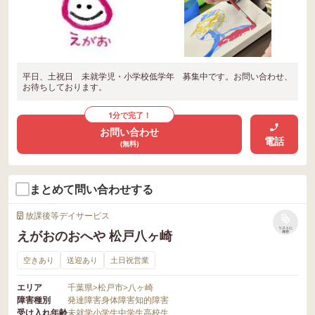
平日、土祝日 未就学児・小学校低学年 募集中です。お問い合わせ、
お待ちしております。
1分で完了！
お問い合わせ
電話
(無料)
まとめて問い合わせする
放課後等デイサービス
リストに
えがおのおへや 松戸八ヶ崎
保存
空きあり
送迎あり
土日祝営業
エリア
千葉県
>
松戸市
>
八ヶ崎
障害種別
発達障害
身体障害
知的障害
受け入れ年齢
未就学
小学生
中学生
高校生