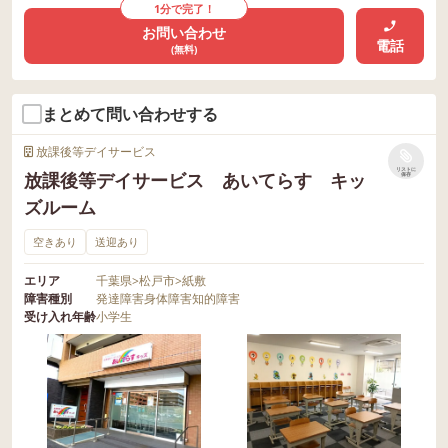
1分で完了！
お問い合わせ
電話
(無料)
まとめて問い合わせする
放課後等デイサービス
リストに
放課後等デイサービス あいてらす キッ
保存
ズルーム
空きあり
送迎あり
エリア
千葉県
>
松戸市
>
紙敷
障害種別
発達障害
身体障害
知的障害
受け入れ年齢
小学生