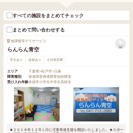
すべての施設をまとめてチェック
まとめて問い合わせする
放課後等デイサービス
リストに
らんらん青空
保存
空きあり
送迎あり
土日祝営業
エリア
千葉県
>
松戸市
>
日暮
障害種別
発達障害
身体障害
知的障害
受け入れ年齢
未就学
小学生
中学生
高校生
★２０１８年１２月１日に児童発達支援を開設いたしました。★スポー