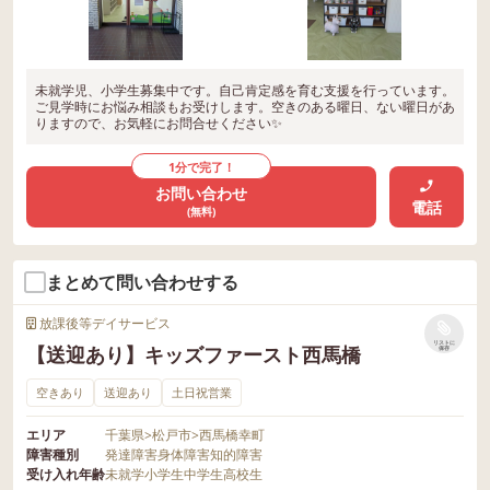
未就学児、小学生募集中です。自己肯定感を育む支援を行っています。
ご見学時にお悩み相談もお受けします。空きのある曜日、ない曜日があ
りますので、お気軽にお問合せください✨
1分で完了！
お問い合わせ
電話
(無料)
まとめて問い合わせする
放課後等デイサービス
リストに
【送迎あり】キッズファースト西馬橋
保存
空きあり
送迎あり
土日祝営業
エリア
千葉県
>
松戸市
>
西馬橋幸町
障害種別
発達障害
身体障害
知的障害
受け入れ年齢
未就学
小学生
中学生
高校生