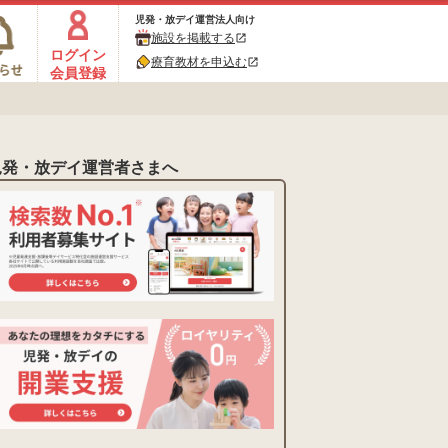
児発・放デイ運営法人向け
施設を掲載する
open_in_new
ログイン
療育教材を申込む
open_in_new
会員登録
児発・放デイ運営者さまへ