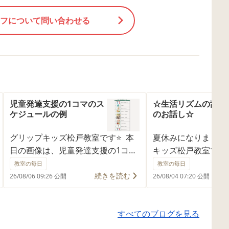
フについて問い合わせる
児童発達支援の1コマのス
☆生活リズムの乱れ
ケジュールの例
のお話し☆
グリップキッズ松戸教室です⭐ 本
夏休みになりました
日の画像は、児童発達支援の1コマ
キッズ松戸教室です
のスケジュールの例です🎆 🌱🌱
みによくある生活リ
教室の毎日
教室の毎日
🌱🌱🌱🌱🌱🌱🌱🌱🌱🌱🌱🌱🌱🌱🌱
防止についてのお話
続きを読む
26/08/06 09:26 公開
26/08/04 07:20 公開
🌱🌱🌱🌱🌱🌱🌱🌱🌱🌱🌱 グリップ
活リズムの乱れ防止
キッズ松戸教室では、「楽し
の乱れを防ぐには?
すべてのブログを見る
い！」という気持ちを大切にしな
工夫 夏休みや長期
がら、一人ひとりのお子様に合わ
「朝起きられない」