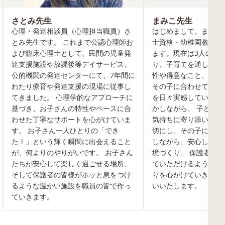
さとみ先生
まみこ先生
心理・発達相談員（心理担当職員）さ
はじめまして。まみこ
とみ先生です。 これまで公認心理師お
士資格・幼稚園教諭免
よび臨床心理士として、民間の児童発
ます。現在は3人の子
達支援施設や放課後等デイサービス、
り、子育てを通して、
公的機関の発達センターにて、7年間に
性や得意なこと、成長
わたり療育や発達支援の現場に従事し
その子に合わせて関わ
てきました。 心理学的なアプローチに
を日々実感しています
基づき、お子さんの特性やペースに合
かしながら、 子ども
わせた丁寧なサポートを心がけていま
気持ちに寄り添い、「
す。 お子さん一人ひとりの「でき
切にし、その子に合っ
た！」という輝く瞬間に出会えること
しながら、安心して楽
が、何よりのやりがいです。 お子さん
境づくり、 保護者の
たちが安心して楽しく過ごせる場所、
ていただけるよう、温
そして保護者の皆様がホッと息をつけ
りを心がけていきます
るような温かい施設を職員の皆で作っ
いいたします。
ていきます。