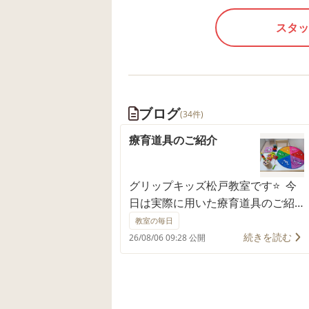
スタッ
ブログ
(34件)
療育道具のご紹介
グリップキッズ松戸教室です⭐ 今
日は実際に用いた療育道具のご紹
介です！！ ①絵本 ②ジェリーブ
教室の毎日
ロック ③さかなつり ④ひもとおし
続きを読む
26/08/06 09:28 公開
⑤つみきスタッキング ⑥ぽっとん
落とし ⑦自由遊び：プラレール 🌱
🌱🌱🌱🌱🌱🌱🌱🌱🌱🌱🌱🌱🌱🌱🌱
🌱🌱🌱🌱🌱🌱🌱🌱🌱🌱🌱🌱 グリッ