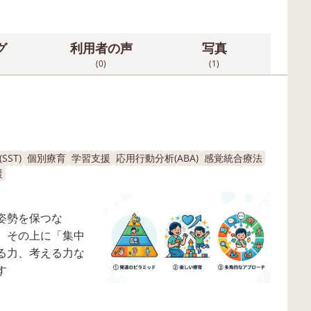
グ
利用者の声
写真
(0)
(1)
ST)
個別療育
学習支援
応用行動分析(ABA)
感覚統合療法
援
姿勢を保つな
、その上に「集中
る力、考える力な
す