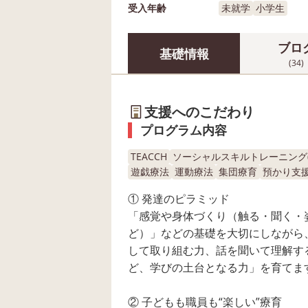
受入年齢
未就学
小学生
ブロ
基礎情報
(34)
支援へのこだわり
プログラム内容
TEACCH
ソーシャルスキルトレーニング(S
遊戯療法
運動療法
集団療育
預かり支
① 発達のピラミッド
「感覚や身体づくり（触る・聞く・
ど）」などの基礎を大切にしながら
して取り組む力、話を聞いて理解す
ど、学びの土台となる力」を育てま
② 子どもも職員も“楽しい”療育