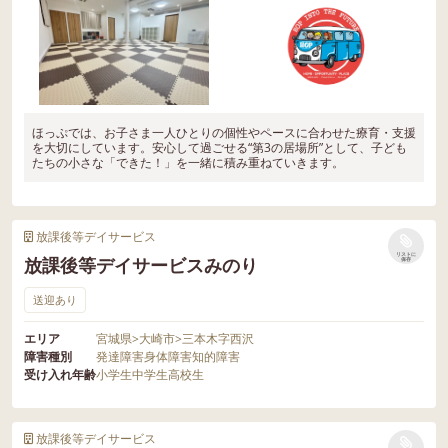
ほっぷでは、お子さま一人ひとりの個性やペースに合わせた療育・支援
を大切にしています。安心して過ごせる“第3の居場所”として、子ども
たちの小さな「できた！」を一緒に積み重ねていきます。
放課後等デイサービス
リストに
放課後等デイサービスみのり
保存
送迎あり
エリア
宮城県
>
大崎市
>
三本木字西沢
障害種別
発達障害
身体障害
知的障害
受け入れ年齢
小学生
中学生
高校生
放課後等デイサービス