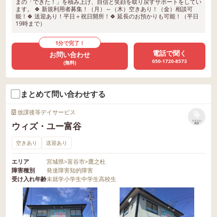
まの「できた！」を積み上げ、自信と笑顔を取り戻すサポートをしてい
ます。 🍀 新規利用者募集！（月）～（木）空きあり！（金）相談可
能！🍀 送迎あり！平日＋祝日開所！🍀 延長のお預かりも可能！（平日
19時まで）
1分で完了！
電話で聞く
お問い合わせ
050-1720-8573
(無料)
まとめて問い合わせする
放課後等デイサービス
リストに
ウィズ・ユー富谷
保存
空きあり
送迎あり
エリア
宮城県
>
富谷市
>
鷹之杜
障害種別
発達障害
知的障害
受け入れ年齢
未就学
小学生
中学生
高校生