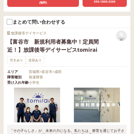
050-1809-3369
(無料)
まとめて問い合わせする
放課後等デイサービス
リストに
【富谷市 新規利用者募集中！定員間
保存
近！】放課後等デイサービスtomirai
空きあり
送迎あり
エリア
宮城県
>
富谷市
>
成田
障害種別
発達障害
受け入れ年齢
小学生
「その子らしさ」が、未来の力になる。私たちは、療育を通じてお子さ