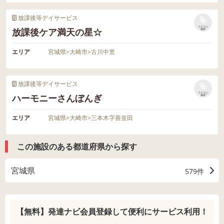
放課後等デイサービス
リストに
放課後ケア満天の星☆
保存
エリア
宮城県
>
大崎市
>
古川中里
放課後等デイサービス
リストに
ハーモニーさんぼんぎ
保存
エリア
宮城県
>
大崎市
>
三本木字善並田
この施設のある都道府県から探す
宮城県
579件
【無料】発達ナビ会員登録して
便利にサービス利用！