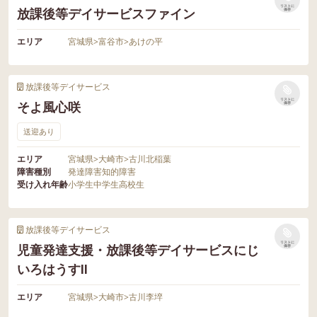
リストに
放課後等デイサービスファイン
保存
エリア
宮城県
>
富谷市
>
あけの平
放課後等デイサービス
リストに
そよ風心咲
保存
送迎あり
エリア
宮城県
>
大崎市
>
古川北稲葉
障害種別
発達障害
知的障害
受け入れ年齢
小学生
中学生
高校生
放課後等デイサービス
リストに
児童発達支援・放課後等デイサービスにじ
保存
いろはうすⅡ
エリア
宮城県
>
大崎市
>
古川李埣