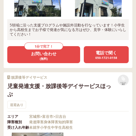
5領域に沿った支援プログラムや施設外活動を行なっています！小学生
から高校生までお子様で発達が気になる方はぜひ、見学・体験にいらし
てください！
1分で完了！
電話で聞く
お問い合わせ
050-1721-0158
(無料)
放課後等デイサービス
リストに
児童発達支援・放課後等デイサービスほっ
保存
ぷ
送迎あり
エリア
宮城県
>
富谷市
>
日吉台
障害種別
発達障害
身体障害
知的障害
受け入れ年齢
未就学
小学生
中学生
高校生