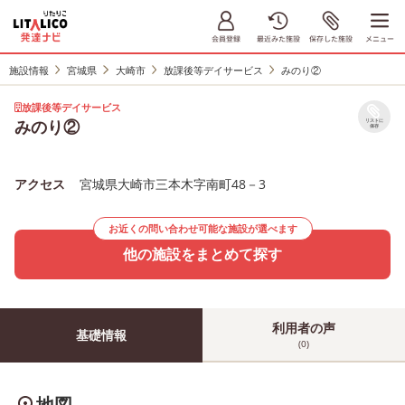
施設情報
宮城県
大崎市
放課後等デイサービス
みのり②
放課後等デイサービス
みのり②
リストに
保存
アクセス
宮城県大崎市三本木字南町48－3
お近くの問い合わせ可能な施設が選べます
他の施設をまとめて探す
利用者の声
基礎情報
(0)
地図