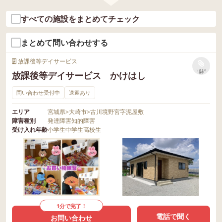
すべての施設をまとめてチェック
まとめて問い合わせする
放課後等デイサービス
リストに
放課後等デイサービス かけはし
保存
問い合わせ受付中
送迎あり
エリア
宮城県
>
大崎市
>
古川境野宮字泥屋敷
障害種別
発達障害
知的障害
受け入れ年齢
小学生
中学生
高校生
1分で完了！
電話で聞く
お問い合わせ