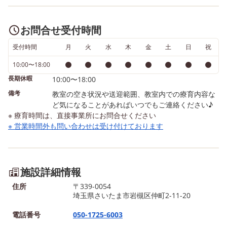
の新聞紙をお片付けしてから
16:00 長期休暇 10:00-16
帰りの会をして終わったら
★住所 さいたま市岩槻
お問合せ受付時間
(また来てね〜) (また遊んで
町2-11-20★ 見学の際は
ね〜) (今度いわつき教室行っ
に動物たちが行進してい
受付時間
月
火
水
木
金
土
日
祝
ていい？) (先生遊んでくれて
板を目印にしてください 
10:00〜18:00
ありがとう〜) いわつき教室
ろしければ運営法人のホ
長期休暇
となかちょう教室の合同が凄
10:00〜18:00
ページもご確認ください 
く楽しくて夏の思い出の1ペ
https://marchfull-kids-w
備考
教室の空き状況や送迎範囲、教室内での療育内容な
ージになりましたね✌✌ 各曜
ど気になることがあればいつでもご連絡ください♪
3.jimdosite.com/ oﾟo｡oﾟ
※ 療育時間は、直接事業所にお問合せください
日空きがございますので、 児
oﾟo｡oﾟo｡oﾟoﾟo｡oﾟo｡oﾟo
※ 営業時間外も問い合わせは受け付けております
童発達支援・放課後等デイサ
o｡oﾟo｡oﾟoﾟo｡oﾟ
ービスともに お気軽にご連絡
くださいませ！🍀😄 oﾟo｡oﾟ
o｡oまぁちふるkidsなかちょ
施設詳細情報
うoﾟo｡oﾟo｡o ★児童発達支援
住所
〒339-0054
★ 平日 10:00-
埼玉県さいたま市岩槻区仲町2-11-20
17:00(10:00-13:30or幼稚園終
電話番号
050-1725-6003
了後-17:00) 土日祝 10:00-