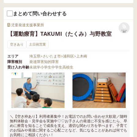
まとめて問い合わせする
児童発達支援事業所
リストに
【運動療育】TAKUMI（たくみ）与野教室
保存
空きあり
土日祝営業
エリア
埼玉県
>
さいたま市
>
浦和区
>
上木崎
障害種別
発達障害
知的障害
受け入れ年齢
未就学
小学生
中学生
高校生
＼【空き枠あり】利用者募集中！お電話でのお問い合わせ大歓迎／随時
無料体験会・見学会を実施中♡♡お子さんの発達に不安を感じたら、早
めに療育を知ることで成長を支え、適切な関わり方を学べます。子育て
のお悩みや発達に関するご心配ごとなど、気になることがあれば何でも
お気軽にご相談ください！