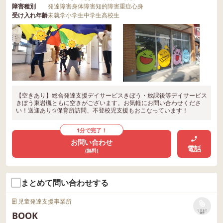
障害種別
発達障害
身体障害
知的障害
重症心身
受け入れ年齢
未就学
小学生
中学生
高校生
【空きあり】総合発達支援デイサービスきぼう・放課後等デイサービス
きぼう東岩槻ともに空きがございます。お気軽にお問い合わせくださ
い！送迎あり✩保育所訪問、不登校児支援もおこなっています！
1分で完了！
お問い合わせ
電話
(無料)
まとめて問い合わせする
児童発達支援事業所
リストに
BOOK
保存