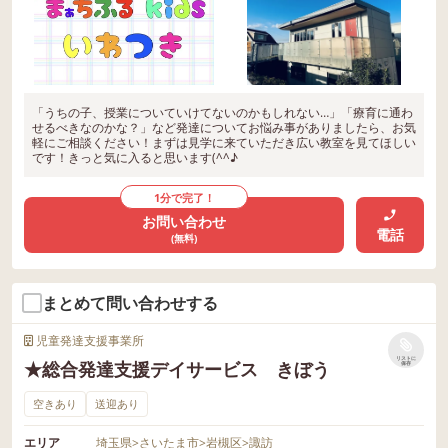
「うちの子、授業についていけてないのかもしれない…」「療育に通わ
せるべきなのかな？」など発達についてお悩み事がありましたら、お気
軽にご相談ください！まずは見学に来ていただき広い教室を見てほしい
です！きっと気に入ると思います(^^♪
1分で完了！
お問い合わせ
電話
(無料)
まとめて問い合わせする
児童発達支援事業所
リストに
★総合発達支援デイサービス きぼう
保存
空きあり
送迎あり
エリア
埼玉県
>
さいたま市
>
岩槻区
>
諏訪