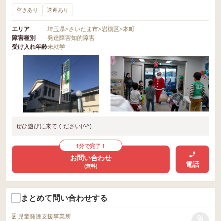
空きあり
送迎あり
エリア
埼玉県
>
さいたま市
>
岩槻区
>
本町
障害種別
発達障害
知的障害
受け入れ年齢
未就学
ぜひ遊びに来てください(^^)
1分で完了！
お問い合わせ
電話
(無料)
まとめて問い合わせする
児童発達支援事業所