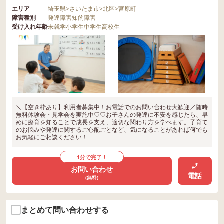
エリア
埼玉県
>
さいたま市
>
北区
>
宮原町
障害種別
発達障害
知的障害
受け入れ年齢
未就学
小学生
中学生
高校生
＼【空き枠あり】利用者募集中！お電話でのお問い合わせ大歓迎／随時
無料体験会・見学会を実施中♡♡お子さんの発達に不安を感じたら、早
めに療育を知ることで成長を支え、適切な関わり方を学べます。子育て
のお悩みや発達に関するご心配ごとなど、気になることがあれば何でも
お気軽にご相談ください！
1分で完了！
お問い合わせ
電話
(無料)
まとめて問い合わせする