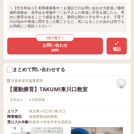
＼【空き枠あり】利用者募集中！お電話でのお問い合わせ大歓迎／随時
無料体験会・見学会を実施中♡♡お子さんの発達に不安を感じたら、早
めに療育を知ることで成長を支え、適切な関わり方を学べます。子育て
のお悩みや発達に関するご心配ごとなど、気になることがあれば何でも
お気軽にご相談ください！
1分で完了！
お問い合わせ
電話
(無料)
まとめて問い合わせする
児童発達支援事業所
リストに
【運動療育】TAKUMI東川口教室
保存
空きあり
土日祝営業
エリア
埼玉県
>
川口市
>
東川口
障害種別
発達障害
知的障害
受け入れ年齢
未就学
小学生
中学生
高校生