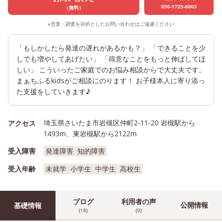
050-1725-6003
（無料）
※営業・調査を目的としたお問い合わせはご遠慮ください
「もしかしたら発達の遅れがあるかも？」 「できることを少
しでも増やしてあげたい」 「得意なことをもっと伸ばしてほ
しい」 こういったご家庭でのお悩み相談からで大丈夫です。
まぁちふるkidsがご相談にのります！ お子様本人に寄り添っ
た支援をしていきます♪
埼玉県さいたま市岩槻区仲町2-11-20 岩槻駅から
アクセス
1493m、東岩槻駅から2122m
受入障害
発達障害
知的障害
受入年齢
未就学
小学生
中学生
高校生
ブログ
利用者の声
公開情報
基礎情報
(18)
(0)