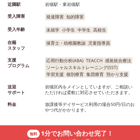
16:00 長期休暇 10:00-16:00
近隣駅
岩槻駅・東岩槻駅
★放課後等デイサービス★ 平
受入障害
発達障害
知的障害
日 学校終了後-17:00 土日
祝 10:00-16:00 長期休暇
受入年齢
未就学
小学生
中学生
高校生
10:00-16:00 ★住所 さいた
ま市岩槻区仲町2-11-20★ 見
在籍
保育士・幼稚園教諭
児童指導員
スタッフ
学の際は白地に動物たちが行
進している看板を目印にして
支援
応用行動分析(ABA)
TEACCH
感覚統合療法
ください よろしければ運営
プログラム
ソーシャルスキルトレーニング(SST)
法人のホームページもご確認
学習支援
個別療育
集団療育
預かり支援
ください ↓
送迎
岩槻区内をメインとしていますが、ご相談い
https://marchfull-kids-web-
サポート
ただければ柔軟に対応させていただきます。
3.jimdosite.com/ oﾟo｡oﾟo｡
oﾟo｡oﾟo｡oﾟoﾟo｡oﾟo｡oﾟo ﾟ
料金
放課後等デイサービス利用の場合50円/日のお
やつ代がかかります。
o｡oﾟo｡oﾟoﾟo｡oﾟ
1分でお問い合わせ完了！
無料