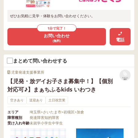
ぜひお気軽に見学・体験をお問い合わせください。
1分で完了！
お問い合わせ
電話
(無料)
まとめて問い合わせする
児童発達支援事業所
リストに
【児発・放デイお子さま募集中！】【個別
保存
対応可♪】まぁちふるkids いわつき
空きあり
送迎あり
土日祝営業
エリア
埼玉県
>
さいたま市
>
岩槻区
>
加倉
障害種別
発達障害
知的障害
受け入れ年齢
未就学
小学生
中学生