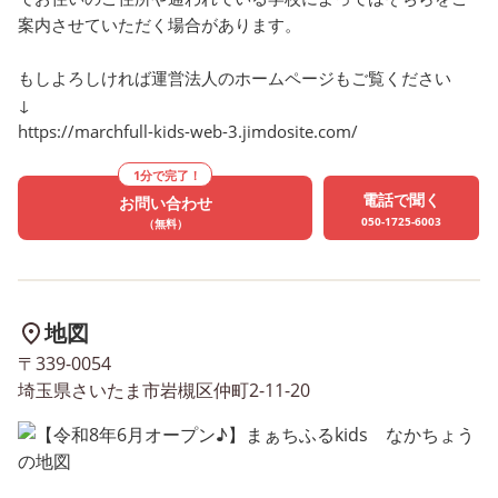
課題は[運動サーキット🏃‍♀️] ・
🐹) と楽しんだ後は外で
案内させていただく場合があります。
手押し車レース ・ボール運び
ボン玉をやりました😀 (
レース ・大玉ころがし(全体)
ぱい丸があるよ〜🐻) (楽
もしよろしければ運営法人のホームページもご覧ください
をやりました✌ チーム混合戦
よ〜🐰) (上手く吹けた〜🐼
↓
でしたので (運動会みたい〜)
とシャボン玉に大満足で
https://marchfull-kids-web-3.jimdosite.com/
(同じチームだねよろしくね)
(●´ω｀●) 各曜日空きが
(〇〇ちゃん頑張れ〜) (やった
いますので、 児童発達支
1分で完了！
ぁ〜1番だ〜) 楽しく出来まし
放課後等デイサービスと
電話で聞く
お問い合わせ
050-1725-6003
（無料）
た🐼 みんなでお昼食べたり
お気軽にご連絡ください
おやつ食べたりしていっぱい
せ！🍀😄 oﾟo｡oﾟo｡oま
遊んだ後は イベントの[ビリ
ふるkidsなかちょうoﾟo｡o
ビリ遊び] 新聞紙をビリビリ
o ★児童発達支援★ 
地図
に破くとイラストが出てきて
10:00-17:00(10:00-13:30
〒339-0054
そのイラストを持って同じの
稚園終了後-17:00) 土日
埼玉県さいたま市岩槻区仲町2-11-20
を貼ります🐻 (見つけた〜)
10:00-16:00 長期休暇 10:
(あれ？イラストどれだ？) (〇
16:00 ★放課後等デイサ
〇くん早い〜) (〇〇ちゃん早
ス★ 平日 学校終了
い〜) 終わった後はビリビリ
後-17:00 土日祝 10:00-