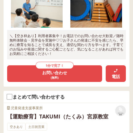
＼【空き枠あり】利用者募集中！お電話でのお問い合わせ大歓迎／随時
無料体験会・見学会を実施中♡♡お子さんの発達に不安を感じたら、早
めに療育を知ることで成長を支え、適切な関わり方を学べます。子育て
のお悩みや発達に関するご心配ごとなど、気になることがあれば何でも
お気軽にご相談ください！
1分で完了！
お問い合わせ
電話
(無料)
まとめて問い合わせする
児童発達支援事業所
リストに
【運動療育】TAKUMI（たくみ）宮原教室
保存
空きあり
土日祝営業