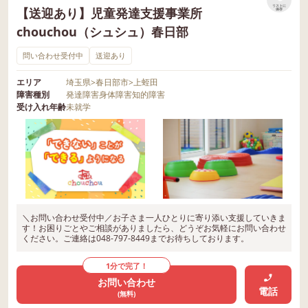
リストに
【送迎あり】児童発達支援事業所
保存
chouchou（シュシュ）春日部
問い合わせ受付中
送迎あり
エリア
埼玉県
>
春日部市
>
上蛭田
障害種別
発達障害
身体障害
知的障害
受け入れ年齢
未就学
＼お問い合わせ受付中／お子さま一人ひとりに寄り添い支援していきま
す！お困りごとやご相談がありましたら、どうぞお気軽にお問い合わせ
ください。ご連絡は048-797-8449までお待ちしております。
1分で完了！
お問い合わせ
電話
(無料)