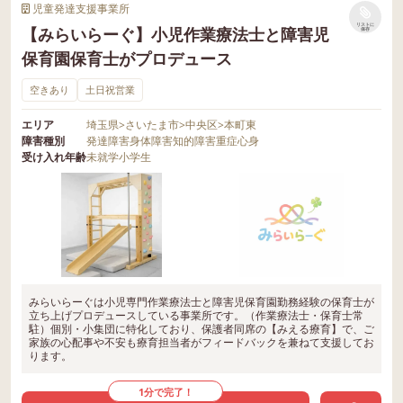
児童発達支援事業所
リストに
【みらいらーぐ】小児作業療法士と障害児
保存
保育園保育士がプロデュース
空きあり
土日祝営業
エリア
埼玉県
>
さいたま市
>
中央区
>
本町東
障害種別
発達障害
身体障害
知的障害
重症心身
受け入れ年齢
未就学
小学生
みらいらーぐは小児専門作業療法士と障害児保育園勤務経験の保育士が
立ち上げプロデュースしている事業所です。（作業療法士・保育士常
駐）個別・小集団に特化しており、保護者同席の【みえる療育】で、ご
家族の心配事や不安も療育担当者がフィードバックを兼ねて支援してお
ります。
1分で完了！