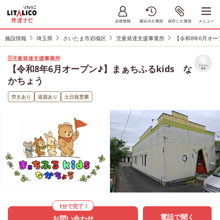
施設情報
埼玉県
さいたま市岩槻区
児童発達支援事業所
【令和8年6月オー
児童発達支援事業所
【令和8年6月オープン♪】まぁちふるkids な
リストに
保存
かちょう
空きあり
送迎あり
土日祝営業
1分で完了！
電話で聞く
お問い合わせ