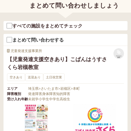
まとめて問い合わせしましょう
すべての施設をまとめてチェック
まとめて問い合わせする
児童発達支援事業所
リストに
【児童発達支援空きあり】こぱんはうすさ
保存
くら岩槻教室
空きあり
送迎あり
土日祝営業
エリア
埼玉県
>
さいたま市
>
岩槻区
>
本町
障害種別
発達障害
身体障害
知的障害
受け入れ年齢
未就学
小学生
中学生
高校生