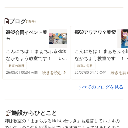
ブログ
(18件)
🧸🐭合同イベント🐰
🧸🐭アワアワ？🐰🐻
🐁
こんにちは！ まぁちふるkids
こんにちは！ まぁちふるki
なかちょう教室です！！ い
なかちょう教室です！！ 
わつき教室のお友達と先生達
日のイベントは✌ [泡遊び
教室の毎日
教室の毎日
がなかちょう教室に来てくれ
しました🤗.。o○ 室内で
続きを読む
続きを読
26/08/01 00:34 公開
26/07/30 04:45 公開
ました🤗 なかちょう教室の
器に息を吹きかけると泡
子供達は少し緊張をしてまし
っぱい出てくる体験と外
すべてのブログを見る
たがすぐに打ち解けてました
シャボン玉をしました🐻 
😀 (初めまして〜) (一緒に遊
内の時に (すごいよアワア
ぼうよ) (先生、の名前は･･･〇
だ🐰) (〇〇くん上手いね🐼
施設からひとこと
〇です) 朝から元気いっぱい
(吸わないように気をつけ
姉妹教室の「まぁちふるkidsいわつき」も運営していますの
に会話をしてました(●´ω｀●)
🧸) (〇〇ちゃんの泡綺麗
でお住いのご住所や通われている学校によってはそちらをご