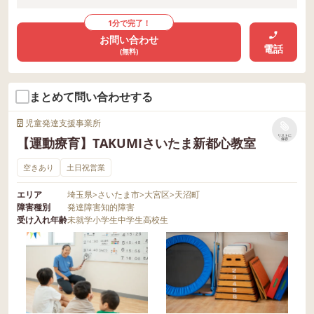
1分で完了！
お問い合わせ
電話
(無料)
まとめて問い合わせする
児童発達支援事業所
リストに
【運動療育】TAKUMIさいたま新都心教室
保存
空きあり
土日祝営業
エリア
埼玉県
>
さいたま市
>
大宮区
>
天沼町
障害種別
発達障害
知的障害
受け入れ年齢
未就学
小学生
中学生
高校生