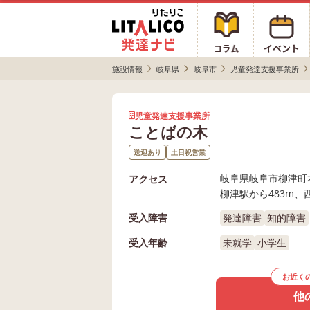
施設情報
岐阜県
岐阜市
児童発達支援事業所
児童発達支援事業所
ことばの木
送迎あり
土日祝営業
岐阜県岐阜市柳津町本郷
アクセス
柳津駅から483m、
受入障害
発達障害
知的障害
受入年齢
未就学
小学生
お近く
他