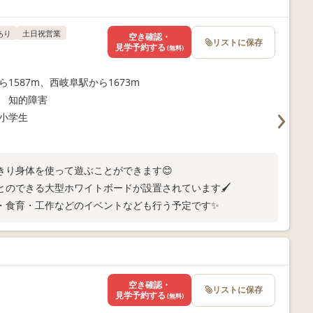
あり
土日祝営業
空き確認・
リストに保存
見学予約する
(無料)
ら1587m、西岐阜駅から1673m
 知的障害
小学生
きり身体を使って遊ぶことができます😊
のできる大型ホワイトボードが設置されています🖌️
食育・工作などのイベントなども行う予定です✨
空き確認・
リストに保存
見学予約する
(無料)