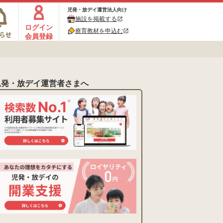
児発・放デイ運営法人向け
施設を掲載する
open_in_new
ログイン
療育教材を申込む
open_in_new
会員登録
児発・放デイ運営者さまへ