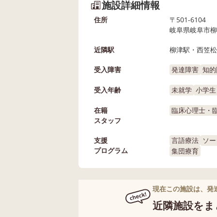
施設詳細情報
住所
〒501-6104
岐阜県岐阜市柳津
近隣駅
柳津駅・西笠松
受入障害
発達障害
知的
受入年齢
未就学
小学生
在籍
臨床心理士・
スタッフ
支援
言語療法
ソー
プログラム
集団療育
現在この施設は、発
近隣施設をま