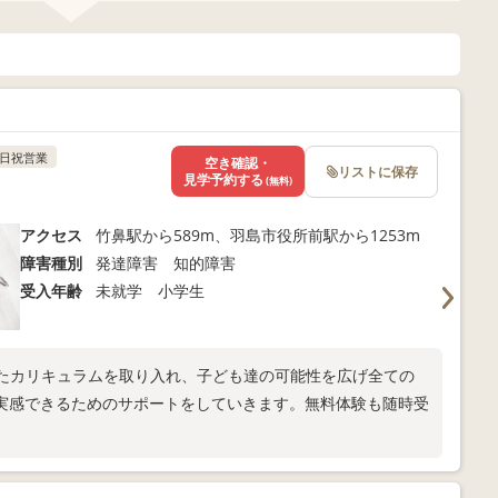
日祝営業
空き確認・
リストに保存
見学予約する
(無料)
アクセス
竹鼻駅から589m、羽島市役所前駅から1253m
障害種別
発達障害 知的障害
受入年齢
未就学 小学生
づいたカリキュラムを取り入れ、子ども達の可能性を広げ全ての
実感できるためのサポートをしていきます。無料体験も随時受