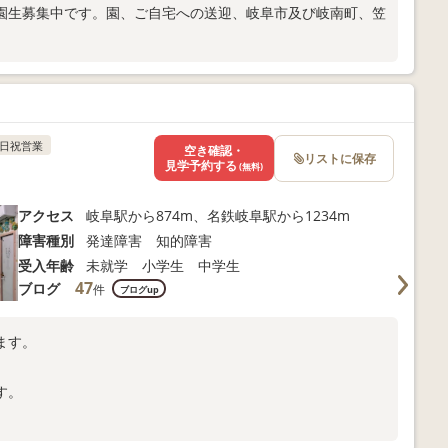
園生募集中です。園、ご自宅への送迎、岐阜市及び岐南町、笠
日祝営業
空き確認・
リストに保存
見学予約する
(無料)
アクセス
岐阜駅から874m、名鉄岐阜駅から1234m
障害種別
発達障害 知的障害
受入年齢
未就学 小学生 中学生
47
ブログ
件
ブログup
ます。
す。
＾＾