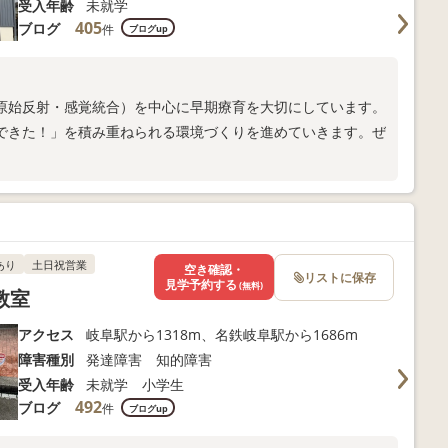
受入年齢
未就学
405
ブログ
件
ブログup
原始反射・感覚統合）を中心に早期療育を大切にしています。
できた！」を積み重ねられる環境づくりを進めていきます。ぜ
あり
土日祝営業
空き確認・
リストに保存
見学予約する
(無料)
教室
アクセス
岐阜駅から1318m、名鉄岐阜駅から1686m
障害種別
発達障害 知的障害
受入年齢
未就学 小学生
492
ブログ
件
ブログup