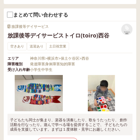
まとめて問い合わせする
放課後等デイサービス
リストに
放課後等デイサービストイロ(toiro)西谷
保存
空きあり
送迎あり
土日祝営業
エリア
神奈川県
>
横浜市
>
保土ケ谷区
>
西谷
障害種別
発達障害
身体障害
知的障害
受け入れ年齢
小学生
中学生
子どもたち同士が集まり、楽器を演奏したり、歌をうたったり、 創作
活動を行なったり。遊んで学べる場を提供することで、 子どもたちの
成長を支援しています。まずは１度体験・見学にお越しください。