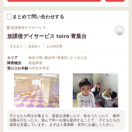
まとめて問い合わせする
放課後等デイサービス
リストに
放課後デイサービス toiro 青葉台
保存
空きあり
送迎あり
土日祝営業
エリア
神奈川県
>
横浜市
>
青葉区
>
さつきが丘
障害種別
発達障害
受け入れ年齢
小学生
中学生
子どもたち同士が集まり、楽器を演奏したり、歌をうたったり、 創作
活動を行なったり。遊んで学べる場を提供することで、 子どもたちの
成長を支援しています。 まずは１度体験・見学にお越しください。