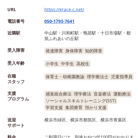
URL
https://grace-c.net/
電話番号
050-1793-7641
近隣駅
中山駅・川和町駅・鴨居駅・十日市場駅・都
筑ふれあいの丘駅
受入障害
発達障害
身体障害
知的障害
受入年齢
小学生
中学生
高校生
在籍
保育士・幼稚園教諭
理学療法士
児童指導員
スタッフ
支援
感覚統合療法
理学療法
音楽療法
運動療法
プログラム
ソーシャルスキルトレーニング(SST)
学習支援
集団療育
預かり支援
送迎
横浜市緑区、横浜市都筑区、横浜市青葉区
サポート
料金
ご利用日には、別途おやつ代100円がかかりま