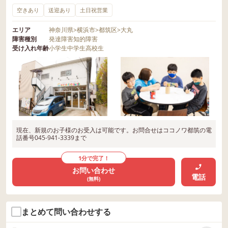
空きあり
送迎あり
土日祝営業
エリア
神奈川県
>
横浜市
>
都筑区
>
大丸
障害種別
発達障害
知的障害
受け入れ年齢
小学生
中学生
高校生
現在、新規のお子様のお受入は可能です。お問合せはココノワ都筑の電
話番号045-941-3339まで
1分で完了！
お問い合わせ
電話
(無料)
まとめて問い合わせする