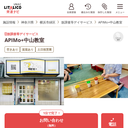
施設情報
神奈川県
横浜市緑区
放課後等デイサービス
APIMo+中山教室
放課後等デイサービス
APIMo+中山教室
リストに
保存
空きあり
送迎あり
土日祝営業
1分で完了！
お問い合わせ
電話
（無料）