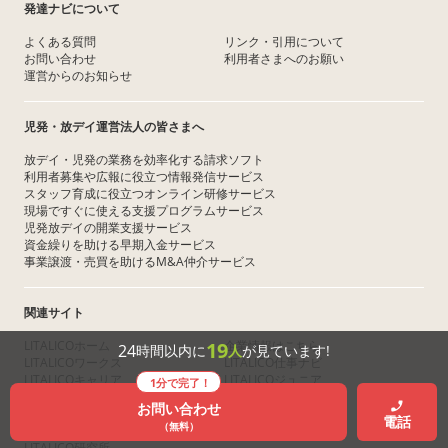
発達ナビについて
よくある質問
リンク・引用について
お問い合わせ
利用者さまへのお願い
運営からのお知らせ
児発・放デイ運営法人の皆さまへ
放デイ・児発の業務を効率化する請求ソフト
利用者募集や広報に役立つ情報発信サービス
スタッフ育成に役立つオンライン研修サービス
現場ですぐに使える支援プログラムサービス
児発放デイの開業支援サービス
資金繰りを助ける早期入金サービス
事業譲渡・売買を助けるM&A仲介サービス
関連サイト
LITALICOホーム
企業情報はこちら
19
24
時間以内に
人
が見ています!
LITALICOワークス
LITALICO仕事ナビ
LITALICOキャリア
LITALICOジュニア
1分で完了！
LITALICOワンダー
LITALICOライフ
お問い合わせ
LITALICO教育ソフト
LITALICO発達特性検査
電話
（無料）
LITALICO高等学院
LITALICOレジデンス
LITALICO研究所