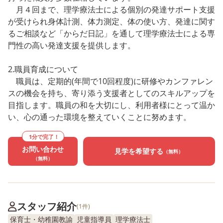
月４回まで、理学療法士による個別の発達サポート支援
が受けられ身体計測、体力測定、体の使い方、発達に関す
るご相談など「からだ日記」を通して理学療法士による専
門性の高い発達支援を提供します。
2.職員育成について
職員は、定期的(年間で10回程度)に研修やカンファレン
スの機会を持ち、寄り添う支援者としてのスキルアップを
目指します。職員の和を大切にし、利用者様にとって温か
い、心の通った環境を整えていくことに努めます。
1分で完了！
お問い合わせ
見学を希望する
（無料）
（無料）
スタッフ紹介
(1件)
保育士・幼稚園教諭
児童指導員
理学療法士