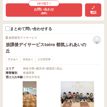
1分で完了！
お問い合わせ
電話
(無料)
まとめて問い合わせする
放課後等デイサービス
リストに
放課後デイサービスtoiro 都筑ふれあいの
保存
丘
空きあり
送迎あり
土日祝営業
エリア
神奈川県
>
横浜市
>
都筑区
>
高山
障害種別
発達障害
受け入れ年齢
小学生
中学生