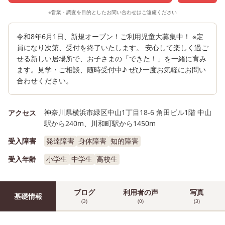
※営業・調査を目的としたお問い合わせはご遠慮ください
令和8年6月1日、新規オープン！ご利用児童大募集中！ ※定
員になり次第、受付を終了いたします。 安心して楽しく過ご
せる新しい居場所で、お子さまの「できた！」を一緒に育み
ます。見学・ご相談、随時受付中♪ ぜひ一度お気軽にお問い
合わせください。
神奈川県横浜市緑区中山1丁目18-6 角田ビル1階 中山
アクセス
駅から240m、川和町駅から1450m
受入障害
発達障害
身体障害
知的障害
受入年齢
小学生
中学生
高校生
ブログ
利用者の声
写真
基礎情報
(3)
(0)
(3)