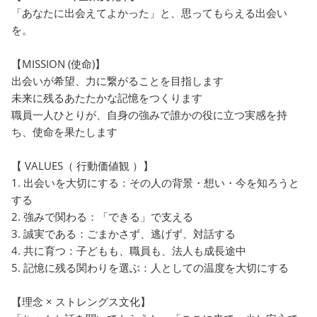
す。 初めての場所に不安が
て活動を続けられるよう
「あなたに出会えてよかった」と、思ってもらえる出会い
あるお子さまも、職員が気持
っています。
を。
ちに寄り添いながら丁寧に関
わりますので、ご安心くださ
【MISSION (使命)】
い。 見学やご相談も随時受
出会いが希望、力に繋がることを目指します
け付けております。実際の雰
未来に残るあたたかな記憶をつくります
囲気や活動内容をご覧いただ
職員一人ひとりが、自身の強みで誰かの役に立つ実感を持
きながら、お子さまに合った
ち、使命を果たします
利用方法について一緒に考え
【 VALUES（ 行動価値観 ）】
させていただきます。 な
1. 出会いを大切にする：その人の背景・想い・今を知ろうと
お、定員に達し次第、新規受
する
付を終了させていただきます
2. 強みで関わる：「できる」で支える
ので、ご利用を検討されてい
3. 誠実である：ごまかさず、逃げず、対話する
る方は、お早めにお問い合わ
4. 共に育つ：子どもも、職員も、法人も成長途中
せください。 お子さまの
5. 記憶に残る関わりを選ぶ：人としての温度を大切にする
「楽しい！」「やってみた
い！」という気持ちを大切に
【理念 × ストレングス文化】
しながら、成長をサポートし