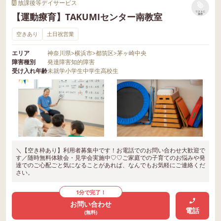
放課後等デイサービス
リストに
【運動療育】TAKUMIセンター南教室
保存
空きあり
土日祝営業
エリア
神奈川県
>
横浜市
>
都筑区
>
茅ヶ崎中央
障害種別
発達障害
知的障害
受け入れ年齢
未就学
小学生
中学生
高校生
＼【空き枠あり】利用者募集中です！お電話でのお問い合わせ大歓迎で
す／随時無料体験会・見学会実施中♡♡ご家庭での子育てのお悩みや発
達でのご心配ごと気になることがあれば、なんでもお気軽にご連絡くだ
さい。
1分で完了！
お問い合わせ
電話
(無料)