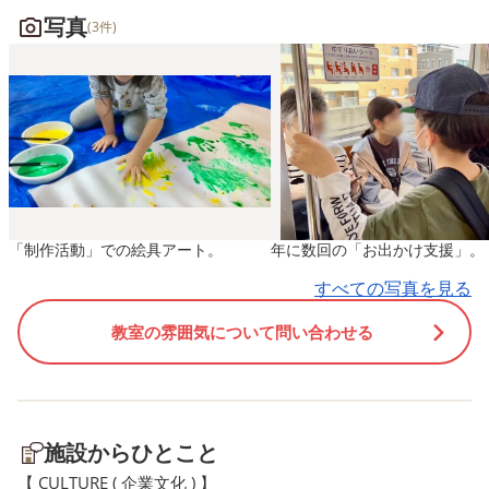
できることを広げてほしい」
を意識すること、友だち
写真
(3件)
「子どもに合った支援を受け
緒に活動を楽しむことを
られる場所を探している」
いとしました。 みんな、
そんな保護者様は、ぜひ一度
中になってひっくり返し
お気軽にご相談ください。
ムに参加していました。
当事業所では、お子さま一人
の声かけを聞いて動いた
ひとりの特性や成長段階に合
友だちへ精一杯のエール
わせて、遊び・運動・SST・
る姿も♪ 勝ち負けへのこ
制作活動などを取り入れなが
りが見られる場面もあり
「制作活動」での絵具アート。
年に数回の「お出かけ支援」。
ら、楽しく安心して過ごせる
たが、職員が子どもの気
環境づくりを大切にしていま
を受け止めながら、ルー
すべての写真を見る
す。 活動の中では、ルール
確認や気持ちの切り替え
教室の雰囲気について問い合わせる
を守ること、順番を待つこ
きるよう個別に声かけを
と、気持ちを伝えること、友
ました。また、「勝つこ
だちと関わることなど、日常
だけではなく、「最後ま
生活や集団生活につながる力
加できたこと」「友だち
を育めるよう、専門的な視点
緒に楽しめたこと」に目
施設からひとこと
をもって支援を行っていま
けられるよう支援し、安
【 CULTURE ( 企業文化 ) 】