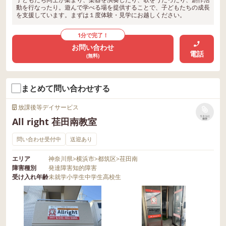
動を行なったり。遊んで学べる場を提供することで、子どもたちの成長
を支援しています。まずは１度体験・見学にお越しください。
1分で完了！
お問い合わせ
電話
(無料)
まとめて問い合わせする
放課後等デイサービス
リストに
All right 荏田南教室
保存
問い合わせ受付中
送迎あり
エリア
神奈川県
>
横浜市
>
都筑区
>
荏田南
障害種別
発達障害
知的障害
受け入れ年齢
未就学
小学生
中学生
高校生