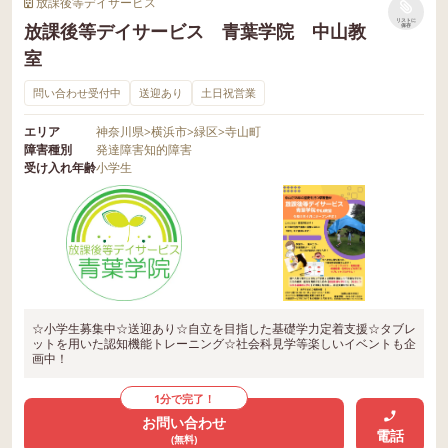
放課後等デイサービス
リストに
放課後等デイサービス 青葉学院 中山教
保存
室
問い合わせ受付中
送迎あり
土日祝営業
エリア
神奈川県
>
横浜市
>
緑区
>
寺山町
障害種別
発達障害
知的障害
受け入れ年齢
小学生
☆小学生募集中☆送迎あり☆自立を目指した基礎学力定着支援☆タブレ
ットを用いた認知機能トレーニング☆社会科見学等楽しいイベントも企
画中！
1分で完了！
お問い合わせ
電話
(無料)