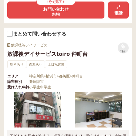
1分で完了！
お問い合わせ
電話
(無料)
まとめて問い合わせする
放課後等デイサービス
リストに
放課後デイサービスtoiro 仲町台
保存
空きあり
送迎あり
土日祝営業
エリア
神奈川県
>
横浜市
>
都筑区
>
仲町台
障害種別
発達障害
受け入れ年齢
小学生
中学生
子どもたち同士が集まり、楽器を演奏したり、歌をうたったり、創作活