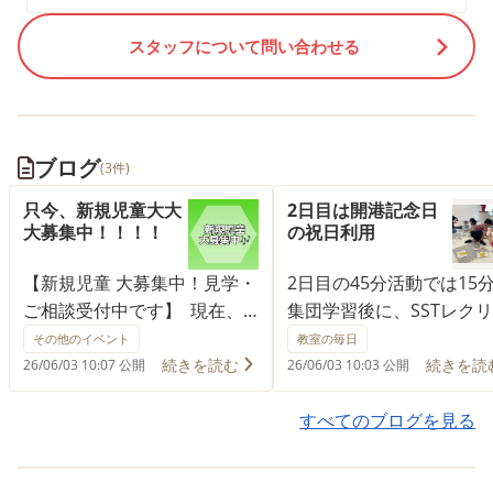
スタッフについて問い合わせる
ブログ
(3件)
只今、新規児童大大
2日目は開港記念日
大募集中！！！！
の祝日利用
【新規児童 大募集中！見学・
2日目の45分活動では15
ご相談受付中です】 現在、
集団学習後に、SSTレク
当事業所では新規ご利用児童
ーションの活動として「
その他のイベント
教室の毎日
を大募集しています。 「安
くり返しゲーム」を行い
続きを読む
続きを読
26/06/03 10:07 公開
26/06/03 10:03 公開
心して過ごせる場所を探して
た。 床に並べられたイラ
いる」 「お友だちとの関わり
カードを、『よーいどん
すべてのブログを見る
を少しずつ増やしていきた
で、ひっくり返す遊びを
い」 「遊びや活動を通して、
て、ルールを守ることや