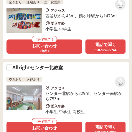
空きあり
送迎あり
土日祝営業
リストに
保存
アクセス
西谷駅から43m、鶴ヶ峰駅から1473m
受入年齢
小学生 中学生
1分で完了！
電話で聞く
お問い合わせ
050-1726-5744
（無料）
Allrightセンター北教室
空きあり
送迎あり
リストに
保存
アクセス
センター北駅から229m、センター南駅か
ら753m
受入年齢
小学生 中学生 高校生
1分で完了！
電話で聞く
お問い合わせ