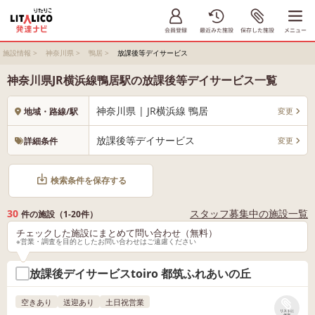
施設情報
>
神奈川県
>
鴨居
>
放課後等デイサービス
神奈川県JR横浜線鴨居駅の放課後等デイサービス一覧
神奈川県 | JR横浜線 鴨居
変更
地域・路線/駅
放課後等デイサービス
変更
詳細条件
検索条件を保存する
30
スタッフ募集中の施設一覧
件の施設（1-20件）
チェックした施設にまとめて問い合わせ（無料）
※営業・調査を目的としたお問い合わせはご遠慮ください
放課後デイサービスtoiro 都筑ふれあいの丘
空きあり
送迎あり
土日祝営業
リストに