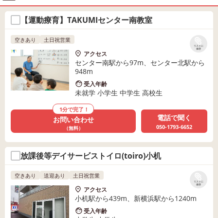
【運動療育】TAKUMIセンター南教室
空きあり
土日祝営業
リストに
保存
アクセス
センター南駅から97m、センター北駅から
948m
受入年齢
未就学 小学生 中学生 高校生
1分で完了！
電話で聞く
お問い合わせ
050-1793-6652
（無料）
放課後等デイサービストイロ(toiro)小机
空きあり
送迎あり
土日祝営業
リストに
保存
アクセス
小机駅から439m、新横浜駅から1240m
受入年齢