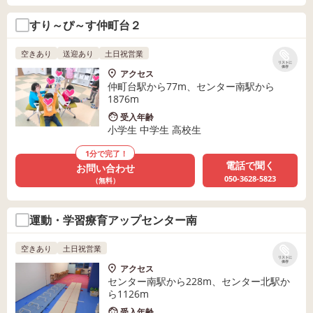
すり～ぴ～す仲町台２
空きあり
送迎あり
土日祝営業
リストに
保存
アクセス
仲町台駅から77m、センター南駅から
1876m
受入年齢
小学生 中学生 高校生
1分で完了！
電話で聞く
お問い合わせ
050-3628-5823
（無料）
運動・学習療育アップセンター南
空きあり
土日祝営業
リストに
保存
アクセス
センター南駅から228m、センター北駅か
ら1126m
受入年齢