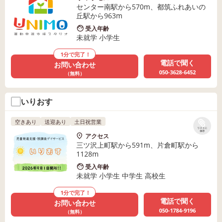
センター南駅から570m、都筑ふれあいの
丘駅から963m
受入年齢
未就学 小学生
1分で完了！
電話で聞く
お問い合わせ
050-3628-6452
（無料）
いりおす
空きあり
送迎あり
土日祝営業
リストに
保存
アクセス
三ツ沢上町駅から591m、片倉町駅から
1128m
受入年齢
未就学 小学生 中学生 高校生
1分で完了！
電話で聞く
お問い合わせ
050-1784-9196
（無料）