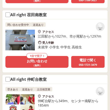
050-1784-3027
（無料）
All right 荏田南教室
問い合わせ受付中
送迎あり
リストに
保存
アクセス
江田駅から1027m、市が尾駅から1297m
受入年齢
未就学 小学生 中学生 高校生
1分で完了！
電話で聞く
お問い合わせ
050-1721-3479
（無料）
All right 仲町台教室
空きあり
送迎あり
土日祝営業
リストに
保存
アクセス
仲町台駅から349m、センター南駅から
1854m