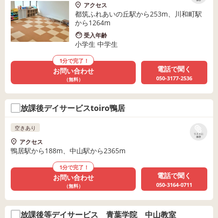
保存
アクセス
都筑ふれあいの丘駅から253m、川和町駅
から1264m
受入年齢
小学生 中学生
1分で完了！
電話で聞く
お問い合わせ
050-3177-2536
（無料）
放課後デイサービスtoiro鴨居
空きあり
リストに
保存
アクセス
鴨居駅から188m、中山駅から2365m
1分で完了！
電話で聞く
お問い合わせ
050-3164-0711
（無料）
放課後等デイサービス 青葉学院 中山教室