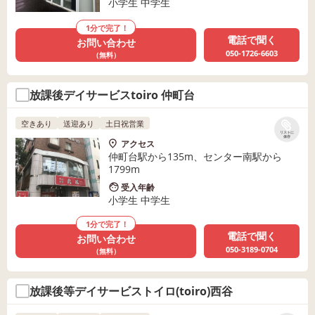
小学生 中学生
1分で完了！
電話で聞く
お問い合わせ
050-1726-6603
（無料）
放課後デイサービスtoiro 仲町台
空きあり
送迎あり
土日祝営業
リストに
保存
アクセス
仲町台駅から135m、センター南駅から
1799m
受入年齢
小学生 中学生
1分で完了！
電話で聞く
お問い合わせ
050-3189-0704
（無料）
放課後等デイサービストイロ(toiro)西谷