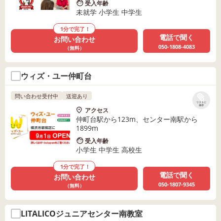
受入年齢
未就学 小学生 中学生
1分で完了！
電話で聞く
お問い合わせ
050-1808-4083
（無料）
ウィズ・ユー仲町台
問い合わせ受付中
送迎あり
リストに
保存
アクセス
仲町台駅から123m、センター南駅から
1899m
受入年齢
小学生 中学生 高校生
1分で完了！
電話で聞く
お問い合わせ
050-1807-9345
（無料）
LITALICOジュニアセンター南教室