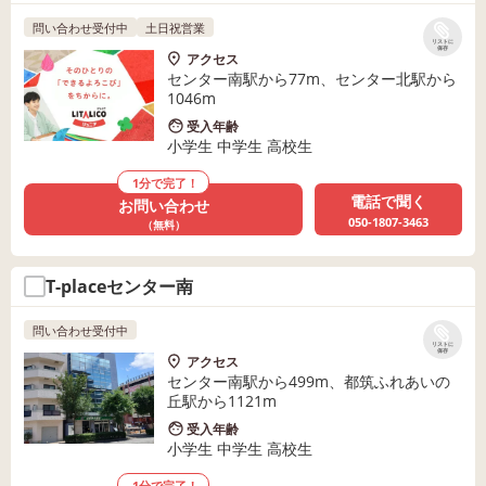
問い合わせ受付中
土日祝営業
リストに
保存
アクセス
センター南駅から77m、センター北駅から
1046m
受入年齢
小学生 中学生 高校生
1分で完了！
電話で聞く
お問い合わせ
050-1807-3463
（無料）
T-placeセンター南
問い合わせ受付中
リストに
保存
アクセス
センター南駅から499m、都筑ふれあいの
丘駅から1121m
受入年齢
小学生 中学生 高校生
1分で完了！