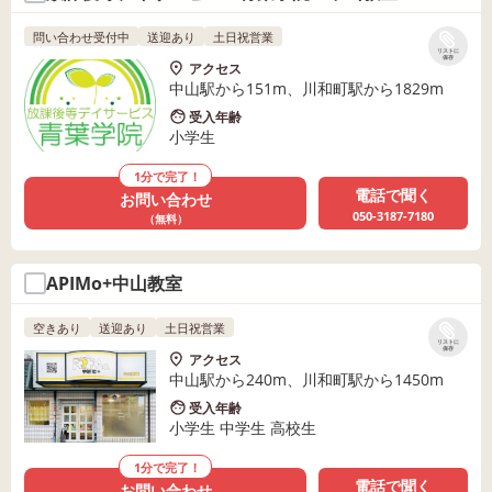
問い合わせ受付中
送迎あり
土日祝営業
リストに
保存
アクセス
中山駅から151m、川和町駅から1829m
受入年齢
小学生
1分で完了！
電話で聞く
お問い合わせ
050-3187-7180
（無料）
APIMo+中山教室
空きあり
送迎あり
土日祝営業
リストに
保存
アクセス
中山駅から240m、川和町駅から1450m
受入年齢
小学生 中学生 高校生
1分で完了！
電話で聞く
お問い合わせ