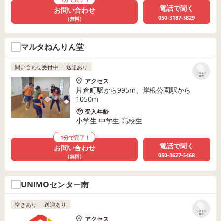
電話で聞く
お問い合わせ
050-3187-5829
（無料）
マルタねんりん堂
問い合わせ受付中
送迎あり
リストに
保存
アクセス
片倉町駅から995m、岸根公園駅から
1050m
受入年齢
小学生 中学生 高校生
1分で完了！
電話で聞く
お問い合わせ
050-3627-5468
（無料）
UNIMOセンター南
空きあり
送迎あり
リストに
保存
アクセス