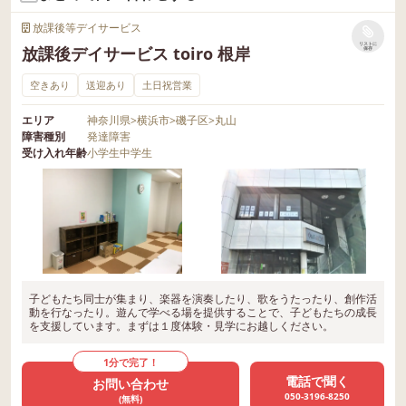
放課後等デイサービス
リストに
放課後デイサービス toiro 根岸
保存
空きあり
送迎あり
土日祝営業
エリア
神奈川県
>
横浜市
>
磯子区
>
丸山
障害種別
発達障害
受け入れ年齢
小学生
中学生
子どもたち同士が集まり、楽器を演奏したり、歌をうたったり、創作活
動を行なったり。遊んで学べる場を提供することで、子どもたちの成長
を支援しています。まずは１度体験・見学にお越しください。
1分で完了！
電話で聞く
お問い合わせ
050-3196-8250
(無料)