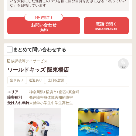
いを大切にした連携この３つを軸に自分自身を好きになる「私っていい
な」を目指しています
1分で完了！
電話で聞く
お問い合わせ
050-1809-9240
(無料)
まとめて問い合わせする
放課後等デイサービス
リストに
ワールドキッズ 阪東橋店
保存
空きあり
送迎あり
土日祝営業
エリア
神奈川県
>
横浜市
>
南区
>
真金町
障害種別
発達障害
身体障害
知的障害
受け入れ年齢
未就学
小学生
中学生
高校生