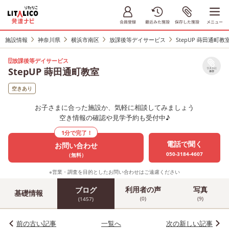
施設情報
神奈川県
横浜市南区
放課後等デイサービス
StepUP 蒔田通町教
放課後等デイサービス
StepUP 蒔田通町教室
リストに
保存
空きあり
お子さまに合った施設か、気軽に相談してみましょう
空き情報の確認や見学予約も受付中♪
1分で完了！
電話で聞く
お問い合わせ
050-3184-4607
（無料）
※営業・調査を目的としたお問い合わせはご遠慮ください
利用者の声
写真
ブログ
基礎情報
(0)
(9)
(1457)
前の古い記事
一覧へ
次の新しい記事