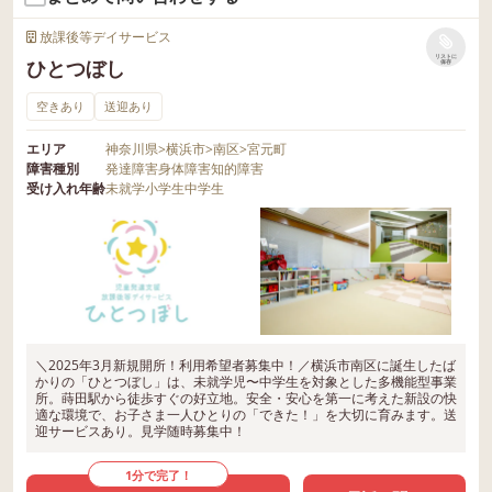
放課後等デイサービス
リストに
ひとつぼし
保存
空きあり
送迎あり
エリア
神奈川県
>
横浜市
>
南区
>
宮元町
障害種別
発達障害
身体障害
知的障害
受け入れ年齢
未就学
小学生
中学生
＼2025年3月新規開所！利用希望者募集中！／横浜市南区に誕生したば
かりの「ひとつぼし」は、未就学児〜中学生を対象とした多機能型事業
所。蒔田駅から徒歩すぐの好立地。安全・安心を第一に考えた新設の快
適な環境で、お子さま一人ひとりの「できた！」を大切に育みます。送
迎サービスあり。見学随時募集中！
1分で完了！