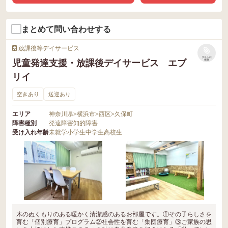
まとめて問い合わせする
放課後等デイサービス
リストに
児童発達支援・放課後デイサービス エブ
保存
リイ
空きあり
送迎あり
エリア
神奈川県
>
横浜市
>
西区
>
久保町
障害種別
発達障害
知的障害
受け入れ年齢
未就学
小学生
中学生
高校生
木のぬくもりのある暖かく清潔感のあるお部屋です。①その子らしさを
育む「個別療育」プログラム②社会性を育む「集団療育」③ご家族の思