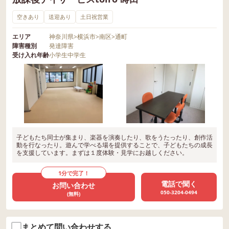
空きあり
送迎あり
土日祝営業
エリア
神奈川県
>
横浜市
>
南区
>
通町
障害種別
発達障害
受け入れ年齢
小学生
中学生
子どもたち同士が集まり、楽器を演奏したり、歌をうたったり、創作活
動を行なったり。遊んで学べる場を提供することで、子どもたちの成長
を支援しています。まずは１度体験・見学にお越しください。
1分で完了！
電話で聞く
お問い合わせ
050-3204-0494
(無料)
まとめて問い合わせする