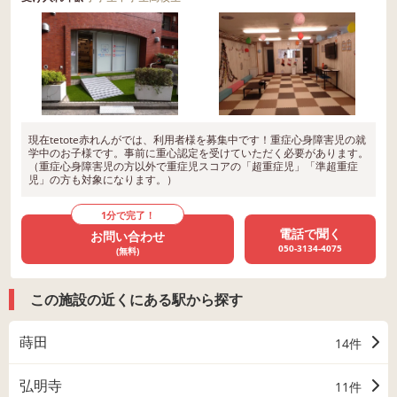
現在tetote赤れんがでは、利用者様を募集中です！重症心身障害児の就
学中のお子様です。事前に重心認定を受けていただく必要があります。
（重症心身障害児の方以外で重症児スコアの「超重症児」「準超重症
児」の方も対象になります。）
1分で完了！
電話で聞く
お問い合わせ
050-3134-4075
(無料)
この施設の近くにある駅から探す
蒔田
14件
弘明寺
11件