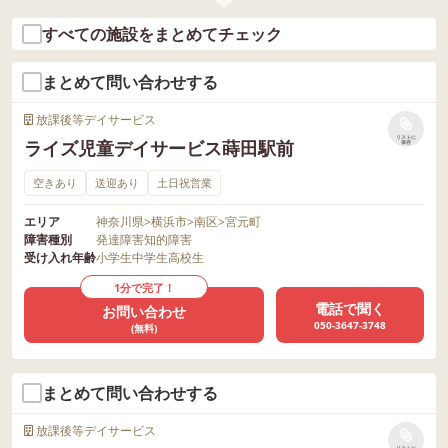
すべての施設をまとめてチェック
まとめて問い合わせする
放課後等デイサービス
リストに
ライズ児童デイサービス蒔田駅前
保存
空きあり
送迎あり
土日祝営業
エリア
神奈川県
>
横浜市
>
南区
>
宮元町
障害種別
発達障害
知的障害
受け入れ年齢
小学生
中学生
高校生
1分で完了！
電話で聞く
お問い合わせ
050-3647-3748
(無料)
まとめて問い合わせする
放課後等デイサービス
リストに