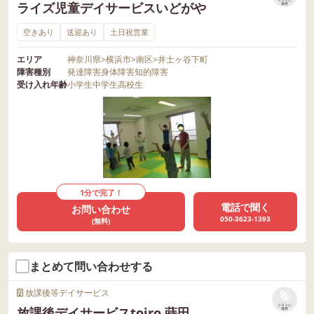
ライズ児童デイサービスいどがや
保存
空きあり
送迎あり
土日祝営業
エリア
神奈川県
>
横浜市
>
南区
>
井土ヶ谷下町
障害種別
発達障害
身体障害
知的障害
受け入れ年齢
小学生
中学生
高校生
1分で完了！
電話で聞く
お問い合わせ
050-3623-1393
(無料)
まとめて問い合わせする
放課後等デイサービス
リストに
放課後デイサービスtoiro 蒔田
保存