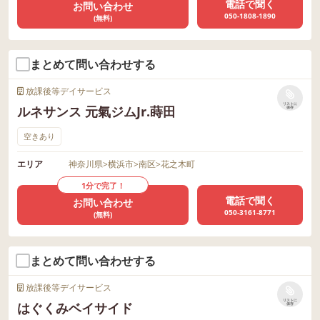
電話で聞く
お問い合わせ
050-1808-1890
(無料)
まとめて問い合わせする
放課後等デイサービス
リストに
ルネサンス 元氣ジムJr.蒔田
保存
空きあり
エリア
神奈川県
>
横浜市
>
南区
>
花之木町
1分で完了！
電話で聞く
お問い合わせ
050-3161-8771
(無料)
まとめて問い合わせする
放課後等デイサービス
リストに
はぐくみベイサイド
保存