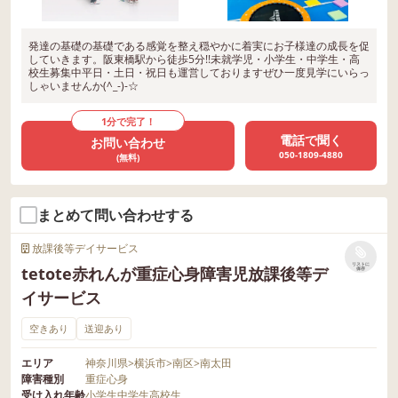
発達の基礎の基礎である感覚を整え穏やかに着実にお子様達の成長を促
していきます。阪東橋駅から徒歩5分!!未就学児・小学生・中学生・高
校生募集中平日・土日・祝日も運営しておりますぜひ一度見学にいらっ
しゃいませんか(^_-)-☆
1分で完了！
電話で聞く
お問い合わせ
050-1809-4880
(無料)
まとめて問い合わせする
放課後等デイサービス
リストに
tetote赤れんが重症心身障害児放課後等デ
保存
イサービス
空きあり
送迎あり
エリア
神奈川県
>
横浜市
>
南区
>
南太田
障害種別
重症心身
受け入れ年齢
小学生
中学生
高校生