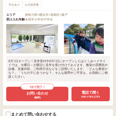
空きあり
土日祝営業
エリア
神奈川県
>
横浜市
>
港南区
>
最戸
受け入れ年齢
未就学
小学生
中学生
8月1日オープン！見学受付中8月1日にオープンしたはぐくみベイサイ
ドでは、火曜日～土曜日に見学を受け付けております。教室の雰囲気や
設備、支援内容、ご利用方法などをご説明いたします。「どんな教室か
な？」「うちの子に合うかな？」そんな疑問やご不安も、お気軽にご相
談ください。
1分で完了！
電話で聞く
お問い合わせ
050-1793-2753
(無料)
まとめて問い合わせする