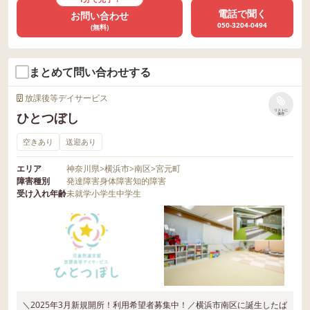
電話で聞く
お問い合わせ
050-3204-0494
(無料)
まとめて問い合わせする
放課後等デイサービス
リストに
ひとつぼし
保存
空きあり
送迎あり
エリア
神奈川県
>
横浜市
>
南区
>
宮元町
障害種別
発達障害
身体障害
知的障害
受け入れ年齢
未就学
小学生
中学生
＼2025年3月新規開所！利用希望者募集中！／横浜市南区に誕生したば