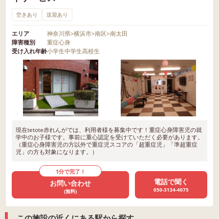
空きあり
送迎あり
エリア
神奈川県
>
横浜市
>
南区
>
南太田
障害種別
重症心身
受け入れ年齢
小学生
中学生
高校生
現在tetote赤れんがでは、利用者様を募集中です！重症心身障害児の就
学中のお子様です。事前に重心認定を受けていただく必要があります。
（重症心身障害児の方以外で重症児スコアの「超重症児」「準超重症
児」の方も対象になります。）
1分で完了！
電話で聞く
お問い合わせ
050-3134-4075
(無料)
この施設の近くにある駅から探す