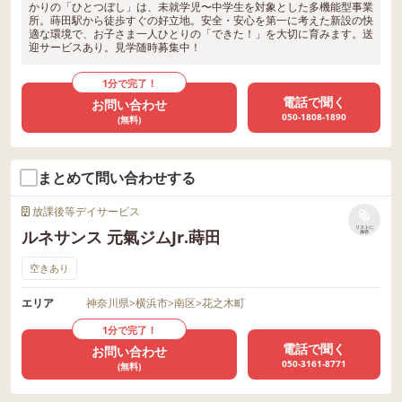
かりの「ひとつぼし」は、未就学児〜中学生を対象とした多機能型事業
所。蒔田駅から徒歩すぐの好立地。安全・安心を第一に考えた新設の快
適な環境で、お子さま一人ひとりの「できた！」を大切に育みます。送
迎サービスあり。見学随時募集中！
1分で完了！
電話で聞く
お問い合わせ
050-1808-1890
(無料)
まとめて問い合わせする
放課後等デイサービス
リストに
ルネサンス 元氣ジムJr.蒔田
保存
空きあり
エリア
神奈川県
>
横浜市
>
南区
>
花之木町
1分で完了！
電話で聞く
お問い合わせ
050-3161-8771
(無料)