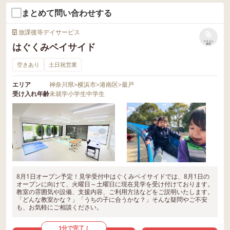
まとめて問い合わせする
放課後等デイサービス
リストに
はぐくみベイサイド
保存
空きあり
土日祝営業
エリア
神奈川県
>
横浜市
>
港南区
>
最戸
受け入れ年齢
未就学
小学生
中学生
8月1日オープン予定！見学受付中はぐくみベイサイドでは、8月1日の
オープンに向けて、火曜日～土曜日に現在見学を受け付けております。
教室の雰囲気や設備、支援内容、ご利用方法などをご説明いたします。
「どんな教室かな？」「うちの子に合うかな？」そんな疑問やご不安
も、お気軽にご相談ください。
1分で完了！