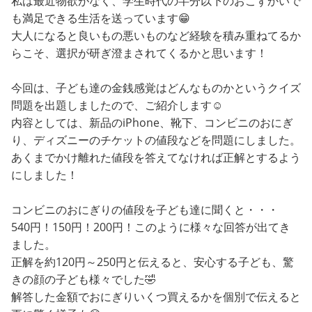
私は最近物欲がなく、学生時代の半分以下のおこずかいで
も満足できる生活を送っています😁
大人になると良いもの悪いものなど経験を積み重ねてるか
らこそ、選択が研ぎ澄まされてくるかと思います！
今回は、子ども達の金銭感覚はどんなものかというクイズ
問題を出題しましたので、ご紹介します☺️
内容としては、新品のiPhone、靴下、コンビニのおにぎ
り、ディズニーのチケットの値段などを問題にしました。
あくまでかけ離れた値段を答えてなければ正解とするよう
にしました！
コンビニのおにぎりの値段を子ども達に聞くと・・・
540円！150円！200円！このように様々な回答が出てき
ました。
正解を約120円～250円と伝えると、安心する子ども、驚
きの顔の子ども様々でした🤣
解答した金額でおにぎりいくつ買えるかを個別で伝えると