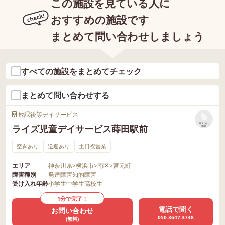
この施設を見ている人に
おすすめの施設です
まとめて問い合わせしましょう
すべての施設をまとめてチェック
まとめて問い合わせする
放課後等デイサービス
リストに
ライズ児童デイサービス蒔田駅前
保存
空きあり
送迎あり
土日祝営業
エリア
神奈川県
>
横浜市
>
南区
>
宮元町
障害種別
発達障害
知的障害
受け入れ年齢
小学生
中学生
高校生
1分で完了！
電話で聞く
お問い合わせ
050-3647-3748
(無料)