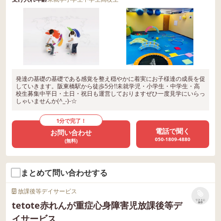
発達の基礎の基礎である感覚を整え穏やかに着実にお子様達の成長を促
していきます。阪東橋駅から徒歩5分!!未就学児・小学生・中学生・高
校生募集中平日・土日・祝日も運営しておりますぜひ一度見学にいらっ
しゃいませんか(^_-)-☆
1分で完了！
電話で聞く
お問い合わせ
050-1809-4880
(無料)
まとめて問い合わせする
放課後等デイサービス
リストに
tetote赤れんが重症心身障害児放課後等デ
保存
イサービス