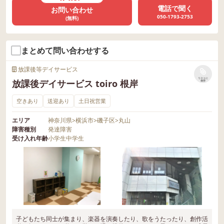
電話で聞く
お問い合わせ
050-1793-2753
(無料)
まとめて問い合わせする
放課後等デイサービス
リストに
放課後デイサービス toiro 根岸
保存
空きあり
送迎あり
土日祝営業
エリア
神奈川県
>
横浜市
>
磯子区
>
丸山
障害種別
発達障害
受け入れ年齢
小学生
中学生
子どもたち同士が集まり、楽器を演奏したり、歌をうたったり、創作活