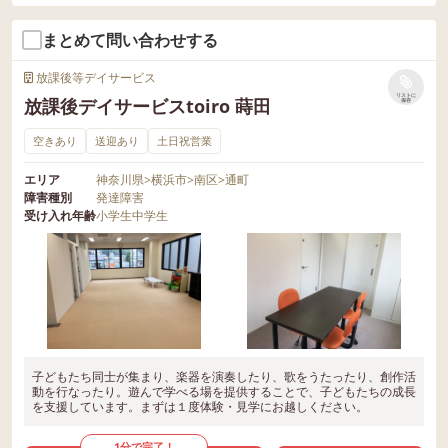
まとめて問い合わせする
放課後等デイサービス
リストに
放課後デイサービスtoiro 蒔田
保存
空きあり
送迎あり
土日祝営業
エリア
神奈川県
>
横浜市
>
南区
>
通町
障害種別
発達障害
受け入れ年齢
小学生
中学生
子どもたち同士が集まり、楽器を演奏したり、歌をうたったり、創作活
動を行なったり。遊んで学べる場を提供することで、子どもたちの成長
を支援しています。まずは１度体験・見学にお越しください。
1分で完了！