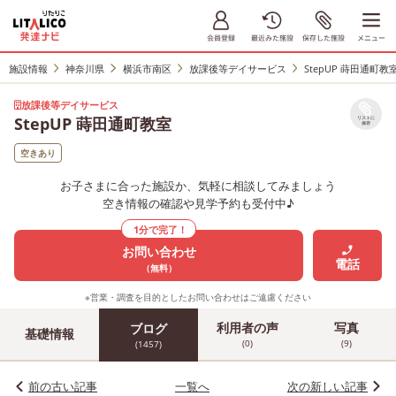
施設情報
神奈川県
横浜市南区
放課後等デイサービス
StepUP 蒔田通町教
放課後等デイサービス
StepUP 蒔田通町教室
リストに
保存
空きあり
お子さまに合った施設か、気軽に相談してみましょう
空き情報の確認や見学予約も受付中♪
1分で完了！
お問い合わせ
電話
（無料）
※営業・調査を目的としたお問い合わせはご遠慮ください
利用者の声
写真
ブログ
基礎情報
(0)
(9)
(1457)
前の古い記事
一覧へ
次の新しい記事