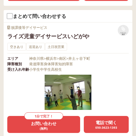
まとめて問い合わせする
放課後等デイサービス
リストに
ライズ児童デイサービスいどがや
保存
空きあり
送迎あり
土日祝営業
エリア
神奈川県
>
横浜市
>
南区
>
井土ヶ谷下町
障害種別
発達障害
身体障害
知的障害
受け入れ年齢
小学生
中学生
高校生
1分で完了！
電話で聞く
お問い合わせ
050-3623-1393
(無料)