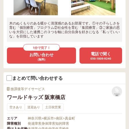
木のぬくもりのある暖かく清潔感のあるお部屋です。①その子らしさを
育む「個別療育」プログラム②社会性を育む「集団療育」③ご家族の思
いを大切にした連携この３つを軸に自分自身を好きになる「私っていい
な」を目指しています
1分で完了！
電話で聞く
お問い合わせ
050-1809-9240
(無料)
まとめて問い合わせする
放課後等デイサービス
リストに
ワールドキッズ 阪東橋店
保存
空きあり
送迎あり
土日祝営業
エリア
神奈川県
>
横浜市
>
南区
>
真金町
障害種別
発達障害
身体障害
知的障害
受け入れ年齢
未就学
小学生
中学生
高校生