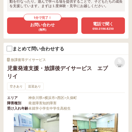
動を行なったり。遊んで学べる場を提供することで、子どもたちの成長
を支援しています。まずは１度体験・見学にお越しください。
1分で完了！
電話で聞く
お問い合わせ
050-3196-8250
(無料)
まとめて問い合わせする
放課後等デイサービス
リストに
児童発達支援・放課後デイサービス エブ
保存
リイ
空きあり
送迎あり
エリア
神奈川県
>
横浜市
>
西区
>
久保町
障害種別
発達障害
知的障害
受け入れ年齢
未就学
小学生
中学生
高校生