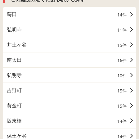
蒔田
14件
弘明寺
11件
井土ヶ谷
15件
南太田
16件
弘明寺
10件
吉野町
15件
黄金町
15件
阪東橋
14件
保土ケ谷
14件