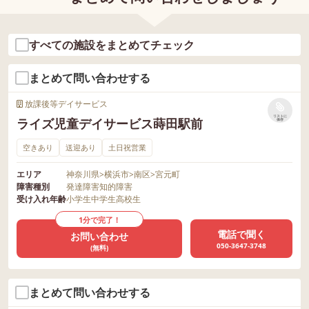
すべての施設をまとめてチェック
まとめて問い合わせする
放課後等デイサービス
リストに
ライズ児童デイサービス蒔田駅前
保存
空きあり
送迎あり
土日祝営業
エリア
神奈川県
>
横浜市
>
南区
>
宮元町
障害種別
発達障害
知的障害
受け入れ年齢
小学生
中学生
高校生
1分で完了！
電話で聞く
お問い合わせ
050-3647-3748
(無料)
まとめて問い合わせする