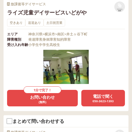
放課後等デイサービス
リストに
ライズ児童デイサービスいどがや
保存
空きあり
送迎あり
土日祝営業
エリア
神奈川県
>
横浜市
>
南区
>
井土ヶ谷下町
障害種別
発達障害
身体障害
知的障害
受け入れ年齢
小学生
中学生
高校生
1分で完了！
電話で聞く
お問い合わせ
050-3623-1393
(無料)
まとめて問い合わせする