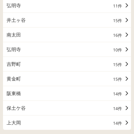
弘明寺
11件
井土ヶ谷
15件
南太田
16件
弘明寺
10件
吉野町
15件
黄金町
15件
阪東橋
14件
保土ケ谷
14件
上大岡
14件