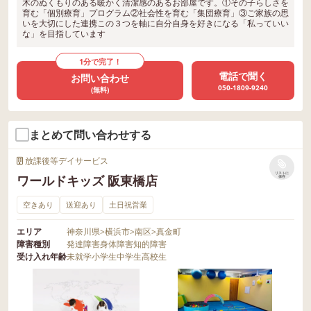
木のぬくもりのある暖かく清潔感のあるお部屋です。①その子らしさを
育む「個別療育」プログラム②社会性を育む「集団療育」③ご家族の思
いを大切にした連携この３つを軸に自分自身を好きになる「私っていい
な」を目指しています
1分で完了！
電話で聞く
お問い合わせ
050-1809-9240
(無料)
まとめて問い合わせする
放課後等デイサービス
リストに
ワールドキッズ 阪東橋店
保存
空きあり
送迎あり
土日祝営業
エリア
神奈川県
>
横浜市
>
南区
>
真金町
障害種別
発達障害
身体障害
知的障害
受け入れ年齢
未就学
小学生
中学生
高校生