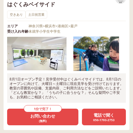
リストに
はぐくみベイサイド
保存
空きあり
土日祝営業
エリア
神奈川県
>
横浜市
>
港南区
>
最戸
受け入れ年齢
未就学
小学生
中学生
8月1日オープン予定！見学受付中はぐくみベイサイドでは、8月1日の
オープンに向けて、火曜日～土曜日に現在見学を受け付けております。
教室の雰囲気や設備、支援内容、ご利用方法などをご説明いたします。
「どんな教室かな？」「うちの子に合うかな？」そんな疑問やご不安
も、お気軽にご相談ください。
1分で完了！
電話で聞く
お問い合わせ
050-1793-2753
(無料)