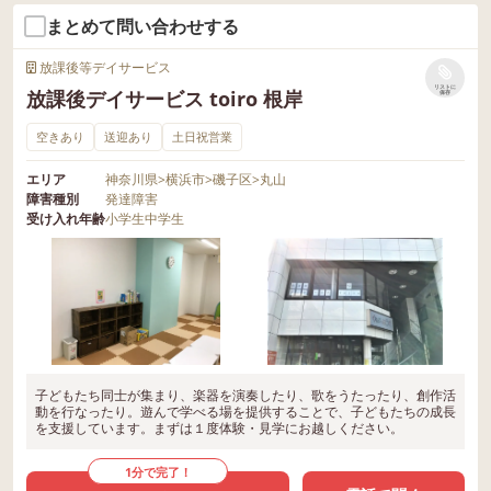
まとめて問い合わせする
放課後等デイサービス
リストに
放課後デイサービス toiro 根岸
保存
空きあり
送迎あり
土日祝営業
エリア
神奈川県
>
横浜市
>
磯子区
>
丸山
障害種別
発達障害
受け入れ年齢
小学生
中学生
子どもたち同士が集まり、楽器を演奏したり、歌をうたったり、創作活
動を行なったり。遊んで学べる場を提供することで、子どもたちの成長
を支援しています。まずは１度体験・見学にお越しください。
1分で完了！