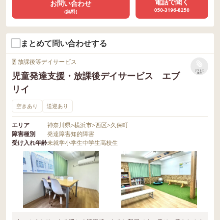
電話で聞く
お問い合わせ
050-3196-8250
(無料)
まとめて問い合わせする
放課後等デイサービス
リストに
児童発達支援・放課後デイサービス エブ
保存
リイ
空きあり
送迎あり
エリア
神奈川県
>
横浜市
>
西区
>
久保町
障害種別
発達障害
知的障害
受け入れ年齢
未就学
小学生
中学生
高校生