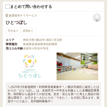
まとめて問い合わせする
放課後等デイサービス
リストに
ひとつぼし
保存
空きあり
送迎あり
エリア
神奈川県
>
横浜市
>
南区
>
宮元町
障害種別
発達障害
身体障害
知的障害
受け入れ年齢
未就学
小学生
中学生
＼2025年3月新規開所！利用希望者募集中！／横浜市南区に誕生したば
かりの「ひとつぼし」は、未就学児〜中学生を対象とした多機能型事業
所。蒔田駅から徒歩すぐの好立地。安全・安心を第一に考えた新設の快
適な環境で、お子さま一人ひとりの「できた！」を大切に育みます。送
迎サービスあり。見学随時募集中！