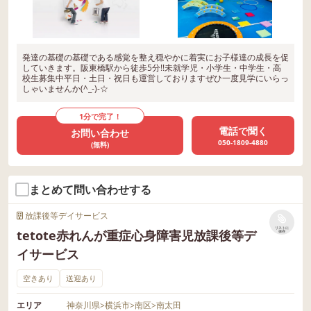
発達の基礎の基礎である感覚を整え穏やかに着実にお子様達の成長を促
していきます。阪東橋駅から徒歩5分!!未就学児・小学生・中学生・高
校生募集中平日・土日・祝日も運営しておりますぜひ一度見学にいらっ
しゃいませんか(^_-)-☆
1分で完了！
電話で聞く
お問い合わせ
050-1809-4880
(無料)
まとめて問い合わせする
放課後等デイサービス
リストに
tetote赤れんが重症心身障害児放課後等デ
保存
イサービス
空きあり
送迎あり
エリア
神奈川県
>
横浜市
>
南区
>
南太田