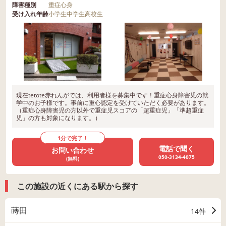
障害種別
重症心身
受け入れ年齢
小学生
中学生
高校生
現在tetote赤れんがでは、利用者様を募集中です！重症心身障害児の就
学中のお子様です。事前に重心認定を受けていただく必要があります。
（重症心身障害児の方以外で重症児スコアの「超重症児」「準超重症
児」の方も対象になります。）
1分で完了！
電話で聞く
お問い合わせ
050-3134-4075
(無料)
この施設の近くにある駅から探す
蒔田
14件