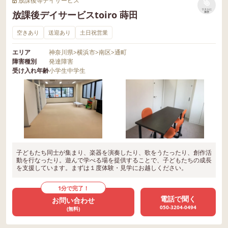
放課後等デイサービス
リストに
放課後デイサービスtoiro 蒔田
保存
空きあり
送迎あり
土日祝営業
エリア
神奈川県
>
横浜市
>
南区
>
通町
障害種別
発達障害
受け入れ年齢
小学生
中学生
子どもたち同士が集まり、楽器を演奏したり、歌をうたったり、創作活
動を行なったり。遊んで学べる場を提供することで、子どもたちの成長
を支援しています。まずは１度体験・見学にお越しください。
1分で完了！
電話で聞く
お問い合わせ
050-3204-0494
(無料)