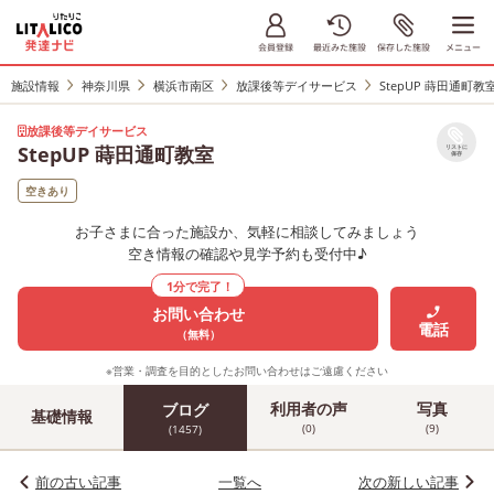
施設情報
神奈川県
横浜市南区
放課後等デイサービス
StepUP 蒔田通町教
放課後等デイサービス
StepUP 蒔田通町教室
リストに
保存
空きあり
お子さまに合った施設か、気軽に相談してみましょう
空き情報の確認や見学予約も受付中♪
1分で完了！
お問い合わせ
電話
（無料）
※営業・調査を目的としたお問い合わせはご遠慮ください
利用者の声
写真
ブログ
基礎情報
(0)
(9)
(1457)
前の古い記事
一覧へ
次の新しい記事