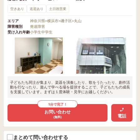
空きあり
送迎あり
土日祝営業
エリア
神奈川県
>
横浜市
>
磯子区
>
丸山
障害種別
発達障害
受け入れ年齢
小学生
中学生
子どもたち同士が集まり、楽器を演奏したり、歌をうたったり、創作活
動を行なったり。遊んで学べる場を提供することで、子どもたちの成長
を支援しています。まずは１度体験・見学にお越しください。
1分で完了！
お問い合わせ
電話
(無料)
まとめて問い合わせする