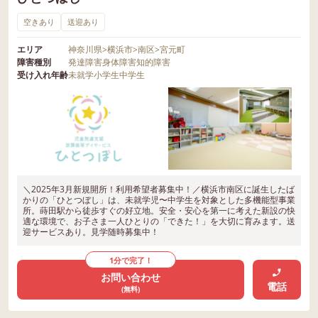
空きあり
送迎あり
エリア
神奈川県
>
横浜市
>
南区
>
宮元町
障害種別
発達障害
身体障害
知的障害
受け入れ年齢
未就学
小学生
中学生
＼2025年3月新規開所！利用希望者募集中！／横浜市南区に誕生したば
かりの「ひとつぼし」は、未就学児〜中学生を対象とした多機能型事業
所。蒔田駅から徒歩すぐの好立地。安全・安心を第一に考えた新設の快
適な環境で、お子さま一人ひとりの「できた！」を大切に育みます。送
迎サービスあり。見学随時募集中！
1分で完了！
お問い合わせ
電話
(無料)