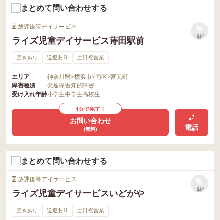
まとめて問い合わせする
放課後等デイサービス
リストに
ライズ児童デイサービス蒔田駅前
保存
空きあり
送迎あり
土日祝営業
エリア
神奈川県
>
横浜市
>
南区
>
宮元町
障害種別
発達障害
知的障害
受け入れ年齢
小学生
中学生
高校生
1分で完了！
お問い合わせ
電話
(無料)
まとめて問い合わせする
放課後等デイサービス
リストに
ライズ児童デイサービスいどがや
保存
空きあり
送迎あり
土日祝営業