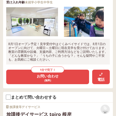
受け入れ年齢
未就学
小学生
中学生
8月1日オープン予定！見学受付中はぐくみベイサイドでは、8月1日の
オープンに向けて、火曜日～土曜日に現在見学を受け付けております。
教室の雰囲気や設備、支援内容、ご利用方法などをご説明いたします。
「どんな教室かな？」「うちの子に合うかな？」そんな疑問やご不安
も、お気軽にご相談ください。
1分で完了！
お問い合わせ
電話
(無料)
まとめて問い合わせする
放課後等デイサービス
リストに
放課後デイサービス toiro 根岸
保存