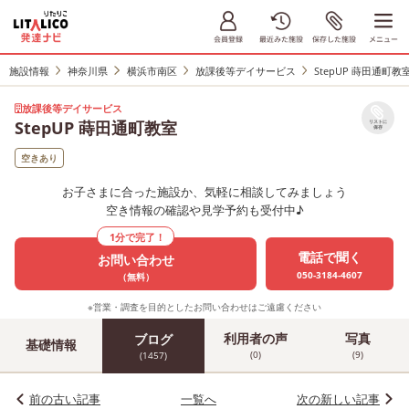
施設情報
神奈川県
横浜市南区
放課後等デイサービス
StepUP 蒔田通町教
放課後等デイサービス
StepUP 蒔田通町教室
リストに
保存
空きあり
お子さまに合った施設か、気軽に相談してみましょう
空き情報の確認や見学予約も受付中♪
1分で完了！
電話で聞く
お問い合わせ
050-3184-4607
（無料）
※営業・調査を目的としたお問い合わせはご遠慮ください
利用者の声
写真
ブログ
基礎情報
(0)
(9)
(1457)
前の古い記事
一覧へ
次の新しい記事