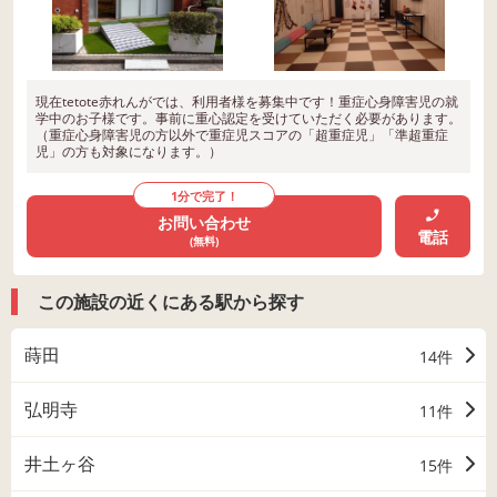
現在tetote赤れんがでは、利用者様を募集中です！重症心身障害児の就
学中のお子様です。事前に重心認定を受けていただく必要があります。
（重症心身障害児の方以外で重症児スコアの「超重症児」「準超重症
児」の方も対象になります。）
1分で完了！
お問い合わせ
電話
(無料)
この施設の近くにある駅から探す
蒔田
14件
弘明寺
11件
井土ヶ谷
15件