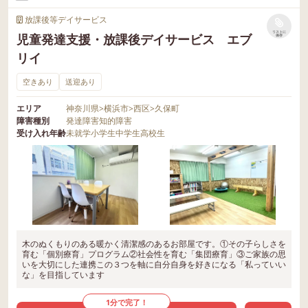
放課後等デイサービス
リストに
児童発達支援・放課後デイサービス エブ
保存
リイ
空きあり
送迎あり
エリア
神奈川県
>
横浜市
>
西区
>
久保町
障害種別
発達障害
知的障害
受け入れ年齢
未就学
小学生
中学生
高校生
木のぬくもりのある暖かく清潔感のあるお部屋です。①その子らしさを
育む「個別療育」プログラム②社会性を育む「集団療育」③ご家族の思
いを大切にした連携この３つを軸に自分自身を好きになる「私っていい
な」を目指しています
1分で完了！