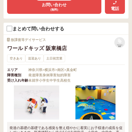
お問い合わせ
電話
(無料)
まとめて問い合わせする
放課後等デイサービス
リストに
ワールドキッズ 阪東橋店
保存
空きあり
送迎あり
土日祝営業
エリア
神奈川県
>
横浜市
>
南区
>
真金町
障害種別
発達障害
身体障害
知的障害
受け入れ年齢
未就学
小学生
中学生
高校生
発達の基礎の基礎である感覚を整え穏やかに着実にお子様達の成長を促