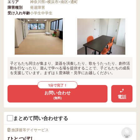
エリア
神奈川県
>
横浜市
>
南区
>
通町
障害種別
発達障害
受け入れ年齢
小学生
中学生
子どもたち同士が集まり、楽器を演奏したり、歌をうたったり、創作活
動を行なったり。遊んで学べる場を提供することで、子どもたちの成長
を支援しています。まずは１度体験・見学にお越しください。
1分で完了！
お問い合わせ
電話
(無料)
まとめて問い合わせする
放課後等デイサービス
リストに
ひとつぼし
保存