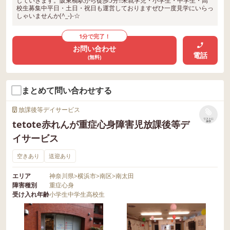
していきます。阪東橋駅から徒歩5分!!未就学児・小学生・中学生・高
校生募集中平日・土日・祝日も運営しておりますぜひ一度見学にいらっ
しゃいませんか(^_-)-☆
1分で完了！
お問い合わせ
電話
(無料)
まとめて問い合わせする
放課後等デイサービス
リストに
tetote赤れんが重症心身障害児放課後等デ
保存
イサービス
空きあり
送迎あり
エリア
神奈川県
>
横浜市
>
南区
>
南太田
障害種別
重症心身
受け入れ年齢
小学生
中学生
高校生