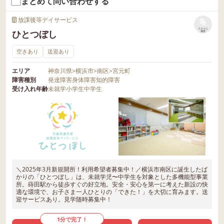
まとめて問い合わせする
放課後等デイサービス
リストに
ひとつぼし
保存
空きあり
送迎あり
エリア
神奈川県
>
横浜市
>
南区
>
宮元町
障害種別
発達障害
身体障害
知的障害
受け入れ年齢
未就学
小学生
中学生
＼2025年3月新規開所！利用希望者募集中！／横浜市南区に誕生したば
かりの「ひとつぼし」は、未就学児〜中学生を対象とした多機能型事業
所。蒔田駅から徒歩すぐの好立地。安全・安心を第一に考えた新設の快
適な環境で、お子さま一人ひとりの「できた！」を大切に育みます。送
迎サービスあり。見学随時募集中！
1分で完了！