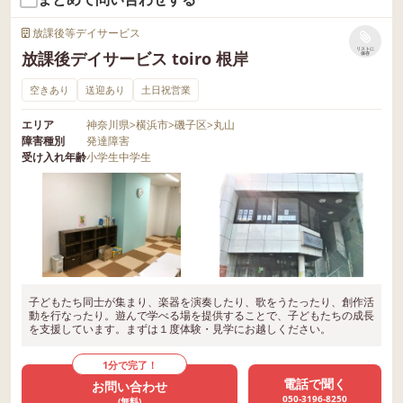
放課後等デイサービス
リストに
放課後デイサービス toiro 根岸
保存
空きあり
送迎あり
土日祝営業
エリア
神奈川県
>
横浜市
>
磯子区
>
丸山
障害種別
発達障害
受け入れ年齢
小学生
中学生
子どもたち同士が集まり、楽器を演奏したり、歌をうたったり、創作活
動を行なったり。遊んで学べる場を提供することで、子どもたちの成長
を支援しています。まずは１度体験・見学にお越しください。
1分で完了！
電話で聞く
お問い合わせ
050-3196-8250
(無料)