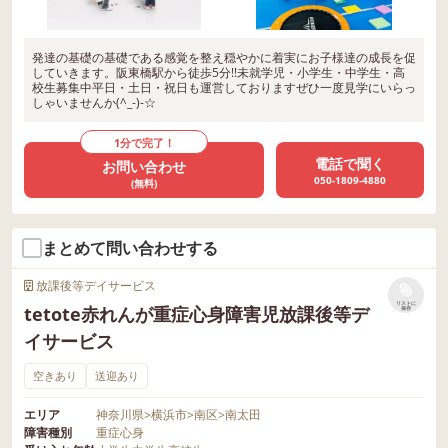
発達の基礎の基礎である感覚を整え穏やかに着実にお子様達の成長を促
していきます。阪東橋駅から徒歩5分!!未就学児・小学生・中学生・高
校生募集中平日・土日・祝日も運営しておりますぜひ一度見学にいらっ
しゃいませんか(^_-)-☆
1分で完了！
電話で聞く
お問い合わせ
050-1809-4880
(無料)
まとめて問い合わせする
放課後等デイサービス
リストに
tetote赤れんが重症心身障害児放課後等デ
保存
イサービス
空きあり
送迎あり
エリア
神奈川県
>
横浜市
>
南区
>
南太田
障害種別
重症心身