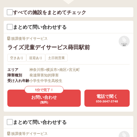
すべての施設をまとめてチェック
まとめて問い合わせする
放課後等デイサービス
リストに
ライズ児童デイサービス蒔田駅前
保存
空きあり
送迎あり
土日祝営業
エリア
神奈川県
>
横浜市
>
南区
>
宮元町
障害種別
発達障害
知的障害
受け入れ年齢
小学生
中学生
高校生
1分で完了！
電話で聞く
お問い合わせ
050-3647-3748
(無料)
まとめて問い合わせする
放課後等デイサービス