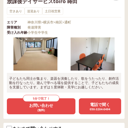
放課後デイサービスtoiro 蒔田
空きあり
送迎あり
土日祝営業
エリア
神奈川県
>
横浜市
>
南区
>
通町
障害種別
発達障害
受け入れ年齢
小学生
中学生
子どもたち同士が集まり、楽器を演奏したり、歌をうたったり、創作活
動を行なったり。遊んで学べる場を提供することで、子どもたちの成長
を支援しています。まずは１度体験・見学にお越しください。
1分で完了！
電話で聞く
お問い合わせ
050-3204-0494
(無料)