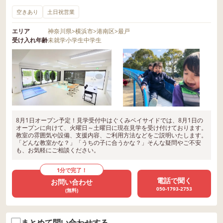
空きあり
土日祝営業
エリア
神奈川県
>
横浜市
>
港南区
>
最戸
受け入れ年齢
未就学
小学生
中学生
8月1日オープン予定！見学受付中はぐくみベイサイドでは、8月1日の
オープンに向けて、火曜日～土曜日に現在見学を受け付けております。
教室の雰囲気や設備、支援内容、ご利用方法などをご説明いたします。
「どんな教室かな？」「うちの子に合うかな？」そんな疑問やご不安
も、お気軽にご相談ください。
1分で完了！
電話で聞く
お問い合わせ
050-1793-2753
(無料)
まとめて問い合わせする