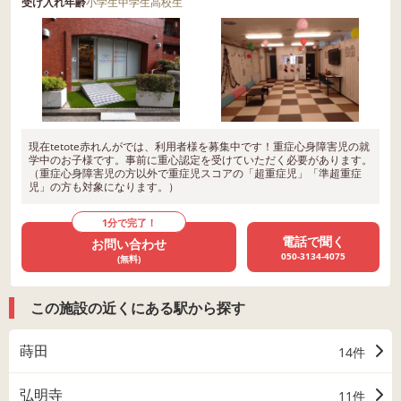
受け入れ年齢
小学生
中学生
高校生
現在tetote赤れんがでは、利用者様を募集中です！重症心身障害児の就
学中のお子様です。事前に重心認定を受けていただく必要があります。
（重症心身障害児の方以外で重症児スコアの「超重症児」「準超重症
児」の方も対象になります。）
1分で完了！
電話で聞く
お問い合わせ
050-3134-4075
(無料)
この施設の近くにある駅から探す
蒔田
14件
弘明寺
11件