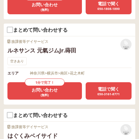
電話で聞く
お問い合わせ
050-1808-1890
(無料)
まとめて問い合わせする
放課後等デイサービス
リストに
ルネサンス 元氣ジムJr.蒔田
保存
空きあり
エリア
神奈川県
>
横浜市
>
南区
>
花之木町
1分で完了！
電話で聞く
お問い合わせ
050-3161-8771
(無料)
まとめて問い合わせする
放課後等デイサービス
リストに
はぐくみベイサイド
保存