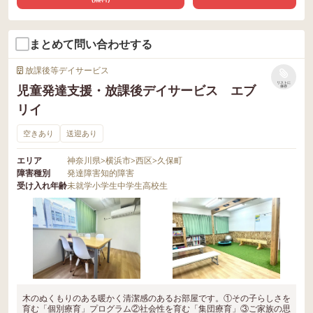
まとめて問い合わせする
放課後等デイサービス
リストに
児童発達支援・放課後デイサービス エブ
保存
リイ
空きあり
送迎あり
エリア
神奈川県
>
横浜市
>
西区
>
久保町
障害種別
発達障害
知的障害
受け入れ年齢
未就学
小学生
中学生
高校生
木のぬくもりのある暖かく清潔感のあるお部屋です。①その子らしさを
育む「個別療育」プログラム②社会性を育む「集団療育」③ご家族の思