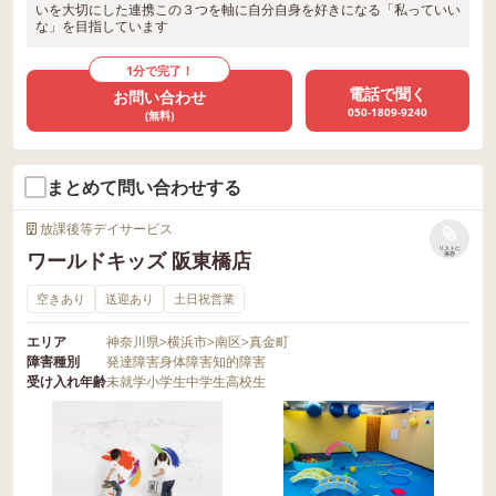
いを大切にした連携この３つを軸に自分自身を好きになる「私っていい
な」を目指しています
1分で完了！
電話で聞く
お問い合わせ
050-1809-9240
(無料)
まとめて問い合わせする
放課後等デイサービス
リストに
ワールドキッズ 阪東橋店
保存
空きあり
送迎あり
土日祝営業
エリア
神奈川県
>
横浜市
>
南区
>
真金町
障害種別
発達障害
身体障害
知的障害
受け入れ年齢
未就学
小学生
中学生
高校生