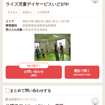
リストに
ライズ児童デイサービスいどがや
保存
空きあり
送迎あり
土日祝営業
エリア
神奈川県
>
横浜市
>
南区
>
井土ヶ谷下町
障害種別
発達障害
身体障害
知的障害
受け入れ年齢
小学生
中学生
高校生
1分で完了！
電話で聞く
お問い合わせ
050-3623-1393
(無料)
まとめて問い合わせする
放課後等デイサービス
リストに
保存