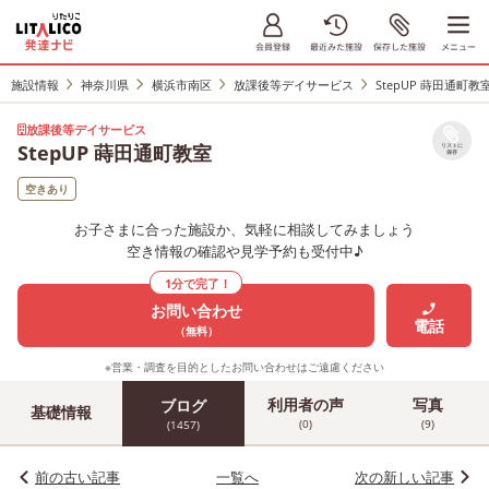
施設情報
神奈川県
横浜市南区
放課後等デイサービス
StepUP 蒔田通町教
放課後等デイサービス
StepUP 蒔田通町教室
リストに
保存
空きあり
お子さまに合った施設か、気軽に相談してみましょう
空き情報の確認や見学予約も受付中♪
1分で完了！
お問い合わせ
電話
（無料）
※営業・調査を目的としたお問い合わせはご遠慮ください
利用者の声
写真
ブログ
基礎情報
(0)
(9)
(1457)
前の古い記事
一覧へ
次の新しい記事