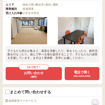
エリア
神奈川県
>
横浜市
>
南区
>
通町
障害種別
発達障害
受け入れ年齢
小学生
中学生
子どもたち同士が集まり、楽器を演奏したり、歌をうたったり、創作活
動を行なったり。遊んで学べる場を提供することで、子どもたちの成長
を支援しています。まずは１度体験・見学にお越しください。
1分で完了！
電話で聞く
お問い合わせ
050-3204-0494
(無料)
まとめて問い合わせする
放課後等デイサービス
リストに