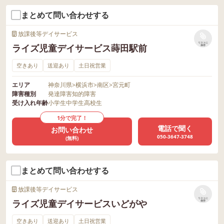
まとめて問い合わせする
放課後等デイサービス
リストに
ライズ児童デイサービス蒔田駅前
保存
空きあり
送迎あり
土日祝営業
エリア
神奈川県
>
横浜市
>
南区
>
宮元町
障害種別
発達障害
知的障害
受け入れ年齢
小学生
中学生
高校生
1分で完了！
電話で聞く
お問い合わせ
050-3647-3748
(無料)
まとめて問い合わせする
放課後等デイサービス
リストに
ライズ児童デイサービスいどがや
保存
空きあり
送迎あり
土日祝営業