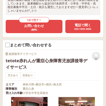
していきます。阪東橋駅から徒歩5分!!未就学児・小学生・中学生・高
校生募集中平日・土日・祝日も運営しておりますぜひ一度見学にいらっ
しゃいませんか(^_-)-☆
1分で完了！
電話で聞く
お問い合わせ
050-1809-4880
(無料)
まとめて問い合わせする
放課後等デイサービス
リストに
tetote赤れんが重症心身障害児放課後等デ
保存
イサービス
空きあり
送迎あり
エリア
神奈川県
>
横浜市
>
南区
>
南太田
障害種別
重症心身
受け入れ年齢
小学生
中学生
高校生