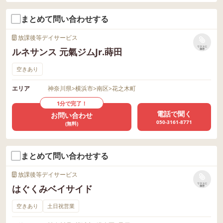
まとめて問い合わせする
放課後等デイサービス
リストに
ルネサンス 元氣ジムJr.蒔田
保存
空きあり
エリア
神奈川県
>
横浜市
>
南区
>
花之木町
1分で完了！
電話で聞く
お問い合わせ
050-3161-8771
(無料)
まとめて問い合わせする
放課後等デイサービス
リストに
はぐくみベイサイド
保存
空きあり
土日祝営業