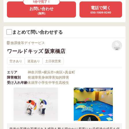
1分で完了！
電話で聞く
お問い合わせ
050-1809-9240
(無料)
まとめて問い合わせする
放課後等デイサービス
リストに
ワールドキッズ 阪東橋店
保存
空きあり
送迎あり
土日祝営業
エリア
神奈川県
>
横浜市
>
南区
>
真金町
障害種別
発達障害
身体障害
知的障害
受け入れ年齢
未就学
小学生
中学生
高校生
発達の基礎の基礎である感覚を整え穏やかに着実にお子様達の成長を促