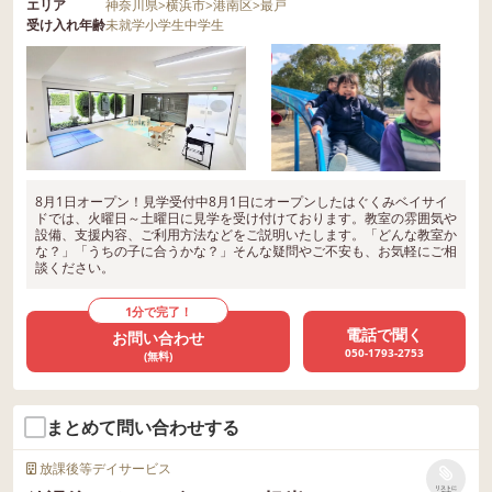
エリア
神奈川県
>
横浜市
>
港南区
>
最戸
受け入れ年齢
未就学
小学生
中学生
8月1日オープン！見学受付中8月1日にオープンしたはぐくみベイサイ
ドでは、火曜日～土曜日に見学を受け付けております。教室の雰囲気や
設備、支援内容、ご利用方法などをご説明いたします。「どんな教室か
な？」「うちの子に合うかな？」そんな疑問やご不安も、お気軽にご相
談ください。
1分で完了！
電話で聞く
お問い合わせ
050-1793-2753
(無料)
まとめて問い合わせする
放課後等デイサービス
リストに