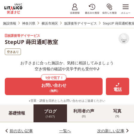
施設情報
神奈川県
横浜市南区
放課後等デイサービス
StepUP 蒔田通町教
放課後等デイサービス
StepUP 蒔田通町教室
リストに
保存
空きあり
お子さまに合った施設か、気軽に相談してみましょう
空き情報の確認や見学予約も受付中♪
1分で完了！
お問い合わせ
電話
（無料）
※営業・調査を目的としたお問い合わせはご遠慮ください
利用者の声
写真
ブログ
基礎情報
(0)
(9)
(1457)
前の古い記事
一覧へ
次の新しい記事