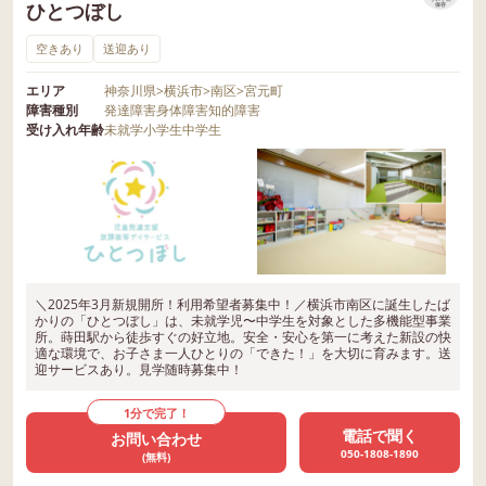
ひとつぼし
保存
空きあり
送迎あり
エリア
神奈川県
>
横浜市
>
南区
>
宮元町
障害種別
発達障害
身体障害
知的障害
受け入れ年齢
未就学
小学生
中学生
＼2025年3月新規開所！利用希望者募集中！／横浜市南区に誕生したば
かりの「ひとつぼし」は、未就学児〜中学生を対象とした多機能型事業
所。蒔田駅から徒歩すぐの好立地。安全・安心を第一に考えた新設の快
適な環境で、お子さま一人ひとりの「できた！」を大切に育みます。送
迎サービスあり。見学随時募集中！
1分で完了！
電話で聞く
お問い合わせ
050-1808-1890
(無料)