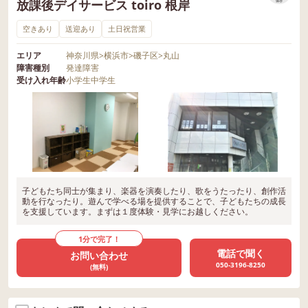
放課後デイサービス toiro 根岸
保存
空きあり
送迎あり
土日祝営業
エリア
神奈川県
>
横浜市
>
磯子区
>
丸山
障害種別
発達障害
受け入れ年齢
小学生
中学生
子どもたち同士が集まり、楽器を演奏したり、歌をうたったり、創作活
動を行なったり。遊んで学べる場を提供することで、子どもたちの成長
を支援しています。まずは１度体験・見学にお越しください。
1分で完了！
電話で聞く
お問い合わせ
050-3196-8250
(無料)