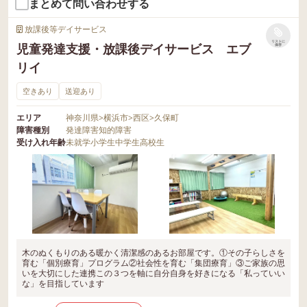
まとめて問い合わせする
放課後等デイサービス
リストに
児童発達支援・放課後デイサービス エブ
保存
リイ
空きあり
送迎あり
エリア
神奈川県
>
横浜市
>
西区
>
久保町
障害種別
発達障害
知的障害
受け入れ年齢
未就学
小学生
中学生
高校生
木のぬくもりのある暖かく清潔感のあるお部屋です。①その子らしさを
育む「個別療育」プログラム②社会性を育む「集団療育」③ご家族の思
いを大切にした連携この３つを軸に自分自身を好きになる「私っていい
な」を目指しています