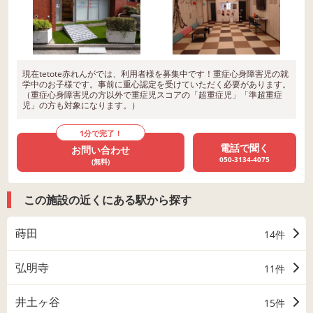
現在tetote赤れんがでは、利用者様を募集中です！重症心身障害児の就
学中のお子様です。事前に重心認定を受けていただく必要があります。
（重症心身障害児の方以外で重症児スコアの「超重症児」「準超重症
児」の方も対象になります。）
1分で完了！
電話で聞く
お問い合わせ
050-3134-4075
(無料)
この施設の近くにある駅から探す
蒔田
14件
弘明寺
11件
井土ヶ谷
15件