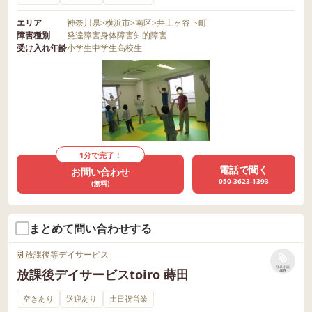
エリア
神奈川県
>
横浜市
>
南区
>
井土ヶ谷下町
障害種別
発達障害
身体障害
知的障害
受け入れ年齢
小学生
中学生
高校生
1分で完了！
電話で聞く
お問い合わせ
050-3623-1393
(無料)
まとめて問い合わせする
放課後等デイサービス
リストに
放課後デイサービスtoiro 蒔田
保存
空きあり
送迎あり
土日祝営業