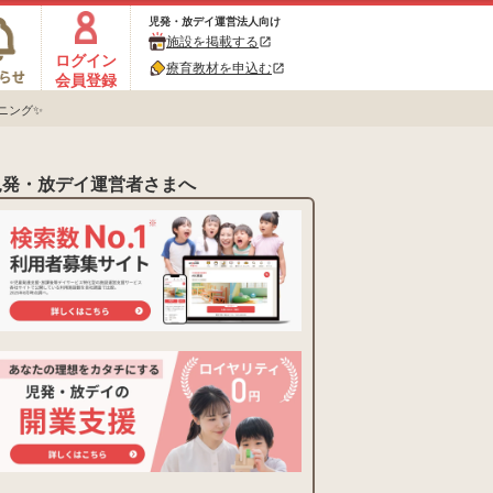
児発・放デイ運営法人向け
施設を掲載する
open_in_new
ログイン
療育教材を申込む
open_in_new
会員登録
ニング✨
児発・放デイ運営者さまへ