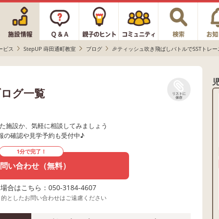
ービス
StepUP 蒔田通町教室
ブログ
🎉ティッシュ吹き飛ばしバトルでSSTトレー
ブログ一覧
リストに
保存
た施設か、気軽に相談してみましょう
報の確認や見学予約も受付中♪
1分で完了！
問い合わせ（無料）
合はこちら：050-3184-4607
目的としたお問い合わせはご遠慮ください