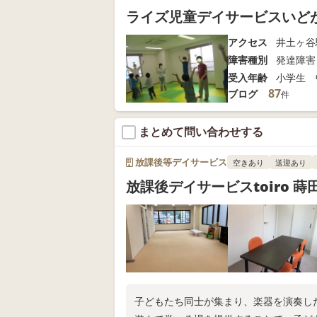
ライズ児童デイサービスいど
アクセス
井土ヶ谷
障害種別
発達障害
受入年齢
小学生 
87
ブログ
件
まとめて問い合わせする
放課後等デイサービス
空きあり
送迎あり
放課後デイサービスtoiro 蒔
子どもたち同士が集まり、楽器を演奏し