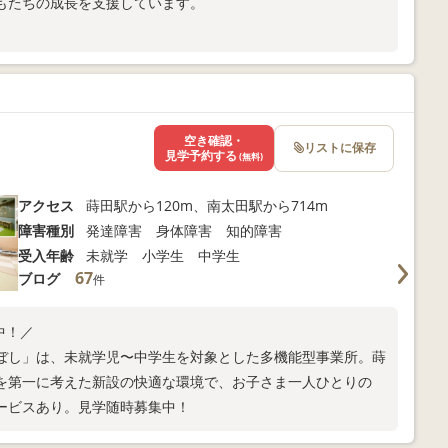
もたちの成長を支援しています。
。
空き確認・
リストに保存
見学予約する
(無料)
アクセス
蒔田駅から120m、南太田駅から714m
障害種別
発達障害 身体障害 知的障害
受入年齢
未就学 小学生 中学生
67
ブログ
件
中！／
ぼし」は、未就学児〜中学生を対象とした多機能型事業所。蒔
を第一に考えた新設の快適な環境で、お子さま一人ひとりの
ービスあり。見学随時募集中！