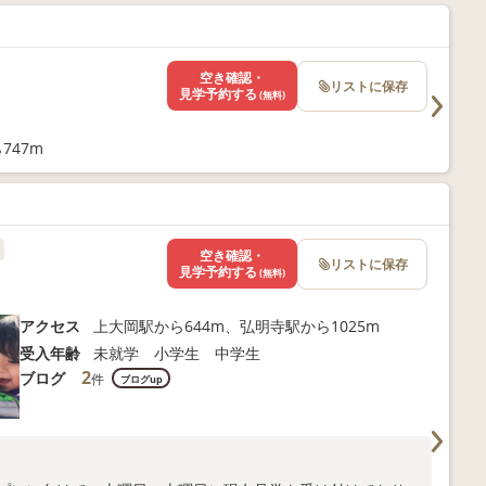
空き確認・
リストに保存
見学予約する
(無料)
747m
空き確認・
リストに保存
見学予約する
(無料)
アクセス
上大岡駅から644m、弘明寺駅から1025m
受入年齢
未就学 小学生 中学生
2
ブログ
件
ブログup