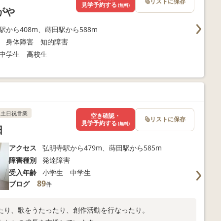
リストに保存
見学予約する
(無料)
がや
駅から408m、蒔田駅から588m
 身体障害 知的障害
中学生 高校生
土日祝営業
空き確認・
リストに保存
見学予約する
(無料)
田
アクセス
弘明寺駅から479m、蒔田駅から585m
障害種別
発達障害
受入年齢
小学生 中学生
89
ブログ
件
たり、歌をうたったり、創作活動を行なったり。