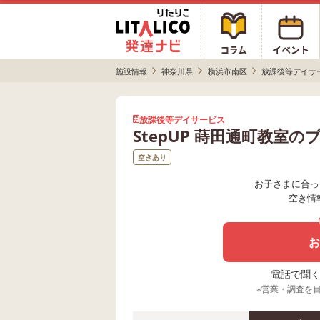
施設情報
神奈川県
横浜市南区
放課後等デイサ
放課後等デイサービス
StepUP 蒔田通町教室の
空きあり
お子さまに合っ
空き情
お
電話で聞く場
※営業・調査を