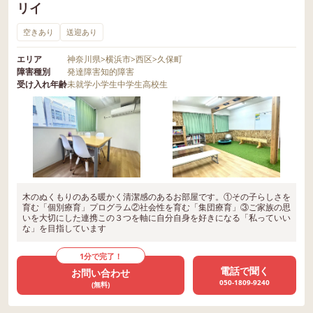
リイ
空きあり
送迎あり
エリア
神奈川県
>
横浜市
>
西区
>
久保町
障害種別
発達障害
知的障害
受け入れ年齢
未就学
小学生
中学生
高校生
木のぬくもりのある暖かく清潔感のあるお部屋です。①その子らしさを
育む「個別療育」プログラム②社会性を育む「集団療育」③ご家族の思
いを大切にした連携この３つを軸に自分自身を好きになる「私っていい
な」を目指しています
1分で完了！
電話で聞く
お問い合わせ
050-1809-9240
(無料)