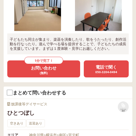
子どもたち同士が集まり、楽器を演奏したり、歌をうたったり、創作活
動を行なったり。遊んで学べる場を提供することで、子どもたちの成長
を支援しています。まずは１度体験・見学にお越しください。
1分で完了！
電話で聞く
お問い合わせ
050-3204-0494
(無料)
まとめて問い合わせする
放課後等デイサービス
リストに
ひとつぼし
保存
空きあり
送迎あり
エリア
神奈川県
>
横浜市
>
南区
>
宮元町