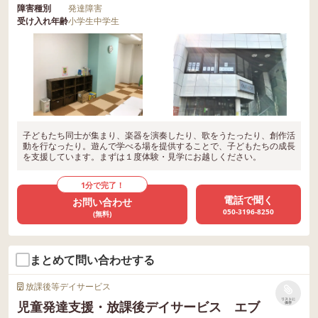
障害種別
発達障害
受け入れ年齢
小学生
中学生
子どもたち同士が集まり、楽器を演奏したり、歌をうたったり、創作活
動を行なったり。遊んで学べる場を提供することで、子どもたちの成長
を支援しています。まずは１度体験・見学にお越しください。
1分で完了！
電話で聞く
お問い合わせ
050-3196-8250
(無料)
まとめて問い合わせする
放課後等デイサービス
リストに
児童発達支援・放課後デイサービス エブ
保存