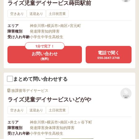
ライズ児童デイサービス蒔田駅前
保存
空きあり
送迎あり
土日祝営業
エリア
神奈川県
>
横浜市
>
南区
>
宮元町
障害種別
発達障害
知的障害
受け入れ年齢
小学生
中学生
高校生
1分で完了！
電話で聞く
お問い合わせ
050-3647-3748
(無料)
まとめて問い合わせする
放課後等デイサービス
リストに
ライズ児童デイサービスいどがや
保存
空きあり
送迎あり
土日祝営業
エリア
神奈川県
>
横浜市
>
南区
>
井土ヶ谷下町
障害種別
発達障害
身体障害
知的障害
受け入れ年齢
小学生
中学生
高校生