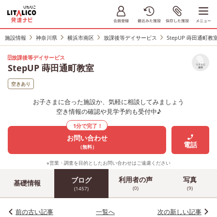
施設情報
神奈川県
横浜市南区
放課後等デイサービス
StepUP 蒔田通町教
放課後等デイサービス
StepUP 蒔田通町教室
リストに
保存
空きあり
お子さまに合った施設か、気軽に相談してみましょう
空き情報の確認や見学予約も受付中♪
1分で完了！
お問い合わせ
電話
（無料）
※営業・調査を目的としたお問い合わせはご遠慮ください
利用者の声
写真
ブログ
基礎情報
(0)
(9)
(1457)
前の古い記事
一覧へ
次の新しい記事