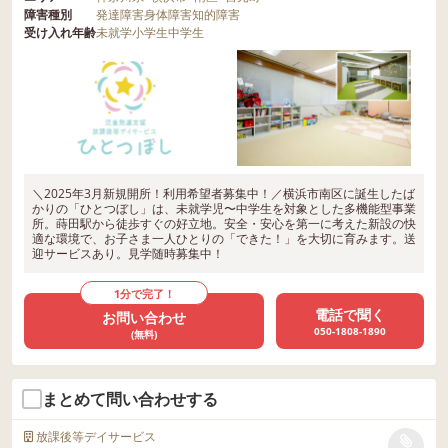
障害種別
発達障害
身体障害
知的障害
受け入れ年齢
未就学
小学生
中学生
＼2025年3月新規開所！利用希望者募集中！／横浜市南区に誕生したば
かりの「ひとつぼし」は、未就学児〜中学生を対象とした多機能型事業
所。蒔田駅から徒歩すぐの好立地。安全・安心を第一に考えた新設の快
適な環境で、お子さま一人ひとりの「できた！」を大切に育みます。送
迎サービスあり。見学随時募集中！
1分で完了！
電話で聞く
お問い合わせ
050-1808-1890
(無料)
まとめて問い合わせする
放課後等デイサービス