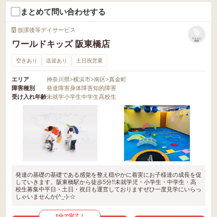
まとめて問い合わせする
放課後等デイサービス
リストに
ワールドキッズ 阪東橋店
保存
空きあり
送迎あり
土日祝営業
エリア
神奈川県
>
横浜市
>
南区
>
真金町
障害種別
発達障害
身体障害
知的障害
受け入れ年齢
未就学
小学生
中学生
高校生
発達の基礎の基礎である感覚を整え穏やかに着実にお子様達の成長を促
していきます。阪東橋駅から徒歩5分!!未就学児・小学生・中学生・高
校生募集中平日・土日・祝日も運営しておりますぜひ一度見学にいらっ
しゃいませんか(^_-)-☆
1分で完了！