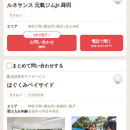
リストに
ルネサンス 元氣ジムJr.蒔田
保存
空きあり
エリア
神奈川県
>
横浜市
>
南区
>
花之木町
1分で完了！
電話で聞く
お問い合わせ
050-3161-8771
(無料)
まとめて問い合わせする
放課後等デイサービス
リストに
はぐくみベイサイド
保存
空きあり
土日祝営業
エリア
神奈川県
>
横浜市
>
港南区
>
最戸
受け入れ年齢
未就学
小学生
中学生