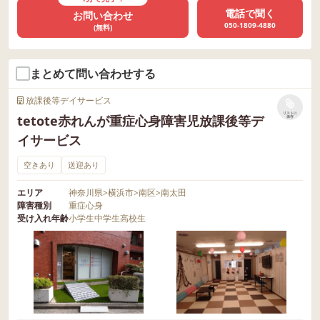
電話で聞く
お問い合わせ
050-1809-4880
(無料)
まとめて問い合わせする
放課後等デイサービス
リストに
tetote赤れんが重症心身障害児放課後等デ
保存
イサービス
空きあり
送迎あり
エリア
神奈川県
>
横浜市
>
南区
>
南太田
障害種別
重症心身
受け入れ年齢
小学生
中学生
高校生