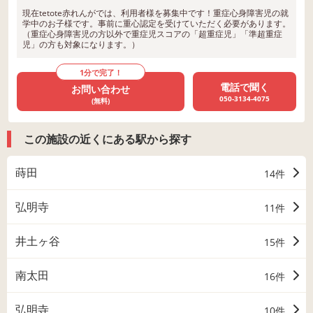
現在tetote赤れんがでは、利用者様を募集中です！重症心身障害児の就
学中のお子様です。事前に重心認定を受けていただく必要があります。
（重症心身障害児の方以外で重症児スコアの「超重症児」「準超重症
児」の方も対象になります。）
1分で完了！
電話で聞く
お問い合わせ
050-3134-4075
(無料)
この施設の近くにある駅から探す
蒔田
14件
弘明寺
11件
井土ヶ谷
15件
南太田
16件
弘明寺
10件