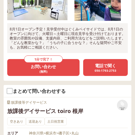
8月1日オープン予定！見学受付中はぐくみベイサイドでは、8月1日の
オープンに向けて、火曜日～土曜日に現在見学を受け付けております。
教室の雰囲気や設備、支援内容、ご利用方法などをご説明いたします。
「どんな教室かな？」「うちの子に合うかな？」そんな疑問やご不安
も、お気軽にご相談ください。
1分で完了！
電話で聞く
お問い合わせ
050-1793-2753
(無料)
まとめて問い合わせする
放課後等デイサービス
リストに
放課後デイサービス toiro 根岸
保存
空きあり
送迎あり
土日祝営業
エリア
神奈川県
>
横浜市
>
磯子区
>
丸山