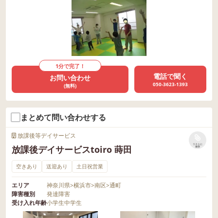
1分で完了！
電話で聞く
お問い合わせ
050-3623-1393
(無料)
まとめて問い合わせする
放課後等デイサービス
リストに
放課後デイサービスtoiro 蒔田
保存
空きあり
送迎あり
土日祝営業
エリア
神奈川県
>
横浜市
>
南区
>
通町
障害種別
発達障害
受け入れ年齢
小学生
中学生