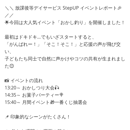
＼＼ 放課後等デイサービス StepUP イベントレポート🎉
／／
🌟今回は大人気イベント「おかし釣り」を開催しました！
最初はドキドキ…でもいざスタートすると、
「がんばれー！」「そこ！そこ！」と応援の声が飛び交
い、
子どもたち同士で自然に声かけやコツの共有が生まれまし
た😊
📸 イベントの流れ
13:20～ おかしつり大会🎣
14:35～ お菓子パーティー🍭
15:40～ 月間イベント🎁一番くじ抽選会
📌 印象的なシーンがたくさん！