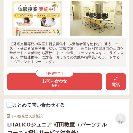
【発達支援専門の教室】新規募集中（※受給者証を使わずに通うコー
ス）・受給者証を利用しない、実費で通う、完全個別で発達面の凸凹を
サポート・未就学から高校生まで、学習、ソーシャルスキル、ライフス
キル、学校連携等、に対応・おうちでの実践を指導員がサポートする
「ペアレントトレーニング」
1分で完了！
お問い合わせ
電話
(無料)
まとめて問い合わせする
その他発達支援施設
リストに
LITALICOジュニア 町田教室（パーソナル
保存
コース ※福祉サービス対象外）