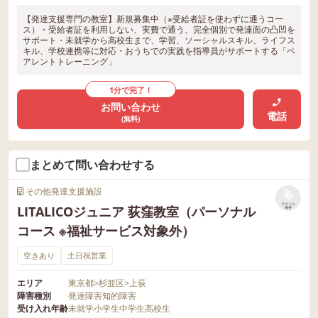
【発達支援専門の教室】新規募集中（※受給者証を使わずに通うコー
ス）・受給者証を利用しない、実費で通う、完全個別で発達面の凸凹を
サポート・未就学から高校生まで、学習、ソーシャルスキル、ライフス
キル、学校連携等に対応・おうちでの実践を指導員がサポートする「ペ
アレントトレーニング」
1分で完了！
お問い合わせ
電話
(無料)
まとめて問い合わせする
その他発達支援施設
リストに
LITALICOジュニア 荻窪教室（パーソナル
保存
コース ※福祉サービス対象外）
空きあり
土日祝営業
エリア
東京都
>
杉並区
>
上荻
障害種別
発達障害
知的障害
受け入れ年齢
未就学
小学生
中学生
高校生