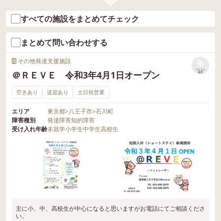
すべての施設をまとめてチェック
まとめて問い合わせする
その他発達支援施設
リストに
＠ＲＥＶＥ 令和3年4月1日オープン
保存
空きあり
送迎あり
土日祝営業
エリア
東京都
>
八王子市
>
石川町
障害種別
発達障害
知的障害
受け入れ年齢
未就学
小学生
中学生
高校生
主に小、中、高校生が中心になると思いますがお電話にてご相談くださ
い。