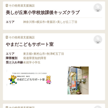
その他発達支援施設
リストに
美しが丘東小学校放課後キッズクラブ
保存
エリア
神奈川県
>
横浜市
>
青葉区
>
美しが丘二丁目
その他発達支援施設
リストに
やまだこどもサポート室
保存
エリア
東京都
>
東村山市
>
秋津町五丁目
障害種別
発達障害
知的障害
受け入れ年齢
未就学
小学生
その他発達支援施設