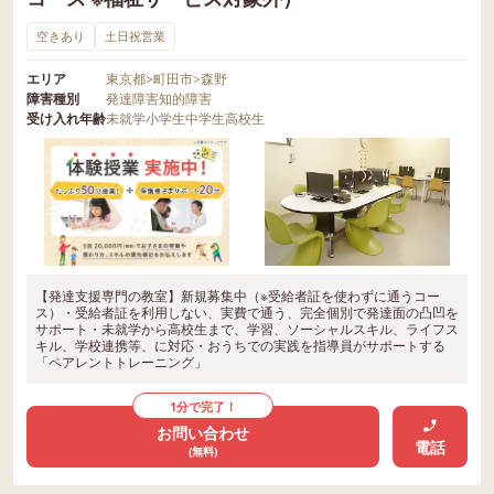
空きあり
土日祝営業
エリア
東京都
>
町田市
>
森野
障害種別
発達障害
知的障害
受け入れ年齢
未就学
小学生
中学生
高校生
【発達支援専門の教室】新規募集中（※受給者証を使わずに通うコー
ス）・受給者証を利用しない、実費で通う、完全個別で発達面の凸凹を
サポート・未就学から高校生まで、学習、ソーシャルスキル、ライフス
キル、学校連携等、に対応・おうちでの実践を指導員がサポートする
「ペアレントトレーニング」
1分で完了！
お問い合わせ
電話
(無料)