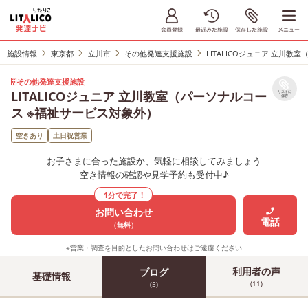
施設情報
東京都
立川市
その他発達支援施設
LITALICOジュニア 立川
その他発達支援施設
LITALICOジュニア 立川教室（パーソナルコー
リストに
保存
ス ※福祉サービス対象外）
空きあり
土日祝営業
お子さまに合った施設か、気軽に相談してみましょう
空き情報の確認や見学予約も受付中♪
1分で完了！
お問い合わせ
電話
（無料）
※営業・調査を目的としたお問い合わせはご遠慮ください
利用者の声
ブログ
基礎情報
(11)
(5)