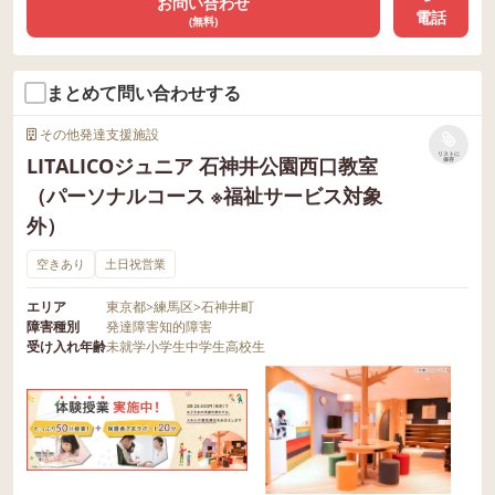
お問い合わせ
電話
(無料)
まとめて問い合わせする
その他発達支援施設
リストに
LITALICOジュニア 石神井公園西口教室
保存
（パーソナルコース ※福祉サービス対象
外）
空きあり
土日祝営業
エリア
東京都
>
練馬区
>
石神井町
障害種別
発達障害
知的障害
受け入れ年齢
未就学
小学生
中学生
高校生