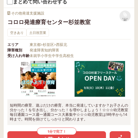
まとめて問い合わせする
その他発達支援施設
リストに
コロロ発達療育センター杉並教室
保存
空きあり
土日祝営業
エリア
東京都
>
杉並区
>
西荻北
障害種別
発達障害
知的障害
受け入れ年齢
未就学
小学生
中学生
高校生
短時間の療育、遊ぶだけの療育、本当に発達していますか？お子さんの
分かった！を引き出し、分かった！を増やしましょう！☆☆☆幼児教室
毎日通園コース週一通園コース大募集中☆☆☆幼児教室は9時半から14
時まで。時間を掛けてしっかりと関わります。
1分で完了！