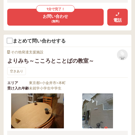
1分で完了！
お問い合わせ
電話
(無料)
まとめて問い合わせする
その他発達支援施設
リストに
よりみち～こころとことばの教室～
保存
空きあり
エリア
東京都
>
小金井市
>
本町
受け入れ年齢
未就学
小学生
中学生